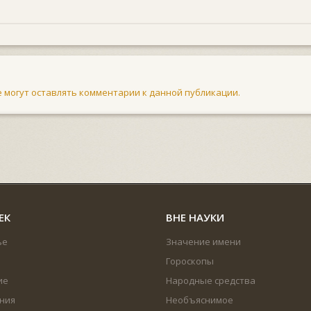
не могут оставлять комментарии к данной публикации.
ЕК
ВНЕ НАУКИ
ье
Значение имени
Гороскопы
ие
Народные средства
ния
Необъяснимое