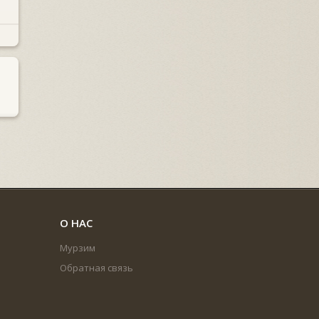
О НАС
Мурзим
Обратная связь