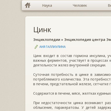
Наука
Человек
В
Цинк
Энциклопедии
»
Энциклопедия центра Э
АНЯ ГАЛЛИУЛИНА
Цинк входит в состав гормона инсулина, у
важных ферментов, участвует в процессах к
деятельности желез внутренней секреции.
Суточная потребность в цинке в зависимо
потребляемого количества. Эта потребнос
в печени, предстательной железе, сетчатке г
Содержится в печени, мясе, желтках куриных
При недостаточности цинка возникают раз
облысение, паракератозы. У детей задерж