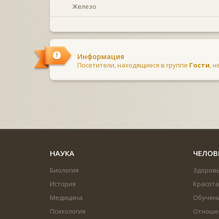
Железо
Информация
Посетители, находящиеся в группе
Гости
, 
НАУКА
ЧЕЛОВ
Биология
Здоров
История
Красота
Медицина
Обучен
Психология
Отноше