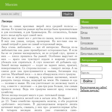
Murzim
поиск по сайту
Лисицы
Меню
Один из самых красивых зверей леса средней полосы —
Энциклопедии
лисица. Ее пушистая рыжая шубка всегда была привлекательна
и для охотников, и для браконьеров. Но согласитесь, больше
Наука
всего лисья шуба идет самой лисе.
Человек
Рыжую лису знают все с детства из сказок, песен и пословиц.
В них она умная, хитрая, проворная. Но все-таки она не
Гороскопы
самый хитрый и даже не самый осторожный зверь.
Лиса очень любопытна — все ей интересно. Иногда из-за
Необъяснимое
любопытства она даже пренебрегает осторожностью. И если
бы не ее умение маскироваться, не ее острый слух, зрение и
Народные средства
нюх — плохо пришлось бы рыжей. Особенно выручает ее
нюх — врага она чувствует издали и вовремя успевает
Авторизация
убежать или спрятаться. А слух помогает ей добывать еду.
Зимой лисица мышкует — ходит на задних лапах, прыгает,
Логин:
поворачивается. Со стороны похоже — танцует лисица. А на
самом деле она прислушивается к мышам, бегающим под
Пароль:
снегом. Малейший писк — и лиса обнаружила этого грызуна.
Ест она и лягушек, и ящериц, и крупных насекомых, может
разорить гнездо птицы, живущей на земле. Но главная ее еда
— полевки и мыши. Их она уничтожает по нескольку тысяч в
год, а вместе с лисятами — в два-три раза больше, тем самым
Регистрация на сайте!
принося пользу. Ведь эти грызуны наносят вред сельскому
Забыли пароль?
хозяйству.
Летом лисица поедает много и рас- тительной пищи.
Лисята рождаются весной или в начале лета. Их бывает от 4
до 13. Такое семейство прокормить нелегко, и оба родителя
«работают» неустанно. В двухнедельном возрасте лисята
начинают видеть, слышать, у них про- резаются первые зубы.
К четырем месяцам лисята уже становятся само-