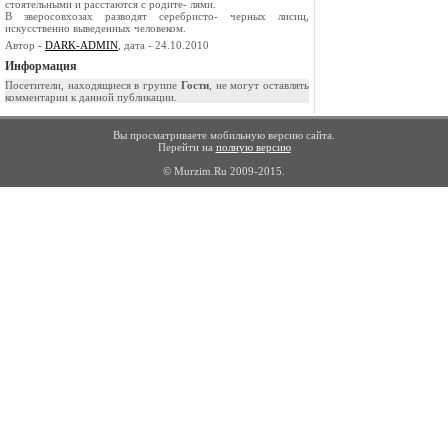
стоятельными и расстаются с родите- лями.
В зверосовхозах разводят серебристо- черных лисиц,
искусственно выведенных человеком.
Автор -
DARK-ADMIN
, дата - 24.10.2010
Информация
Посетители, находящиеся в группе
Гости
, не могут оставлять
комментарии к данной публикации.
Вы просматриваете мобильную версию сайта.
Перейти на
полную версию
© Murzim.Ru 2009-2015.