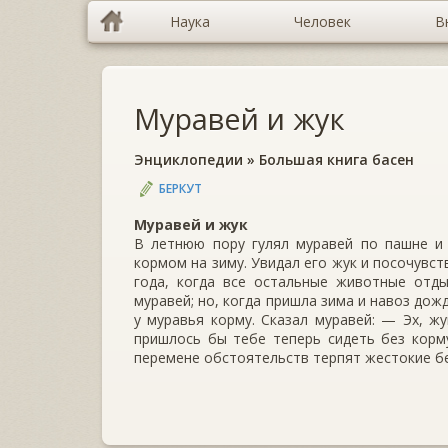
Наука
Человек
В
Муравей и жук
Энциклопедии
»
Большая книга басен
БЕРКУТ
Муравей и жук
В летнюю пору гулял муравей по пашне и
кормом на зиму. Увидал его жук и посочувст
года, когда все остальные животные отд
муравей; но, когда пришла зима и навоз до
у муравья корму. Сказал муравей: — Эх, жу
пришлось бы тебе теперь сидеть без корм
перемене обстоятельств терпят жестокие б