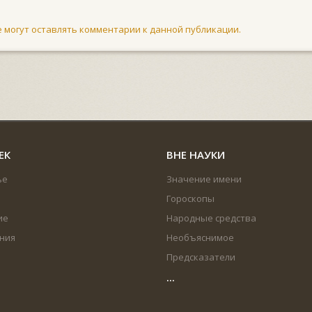
не могут оставлять комментарии к данной публикации.
ЕК
ВНЕ НАУКИ
ье
Значение имени
Гороскопы
ие
Народные средства
ния
Необъяснимое
Предсказатели
...