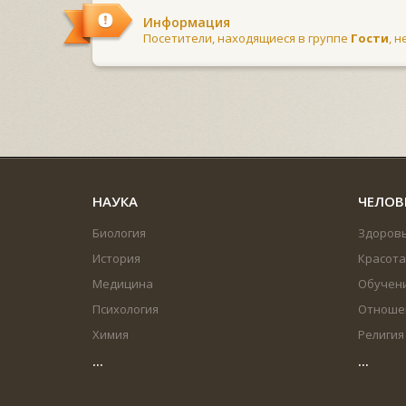
Информация
Посетители, находящиеся в группе
Гости
, 
НАУКА
ЧЕЛОВ
Биология
Здоров
История
Красота
Медицина
Обучен
Психология
Отноше
Химия
Религия
...
...