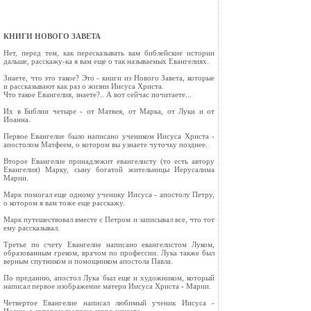
КНИГИ НОВОГО ЗАВЕТА
Нет, перед тем, как пересказывать вам библейские истории
дальше, расскажу-ка я вам еще о так называемых Евангелиях.
Знаете, что это такое? Это - книги из Нового Завета, которые
и рассказывают как раз о жизни Иисуса Христа.
Что такое Евангелия, знаете?.. А вот сейчас почитаете...
Их в Библии четыре - от Матвея, от Марка, от Луки и от
Иоанна.
Первое Евангелие было написано учеником Иисуса Христа -
апостолом Матфеем, о котором вы узнаете чуточку позднее.
Второе Евангелие принадлежит евангелисту (то есть автору
Евангелия) Марку, сыну богатой жительницы Иерусалима
Марии.
Марк помогал еще одному ученику Иисуса - апостолу Петру,
о котором я вам тоже еще расскажу.
Марк путешествовал вместе с Петром и записывал все, что тот
ему рассказывал.
Третье по счету Евангелие написано евангелистом Луком,
образованным греком, врачом по профессии. Лука также был
верным спутником и помощником апостола Павла.
По преданию, апостол Лука был еще и художником, который
написал первое изображение матери Иисуса Христа - Марии.
Четвертое Евангелие написал любимый ученик Иисуса -