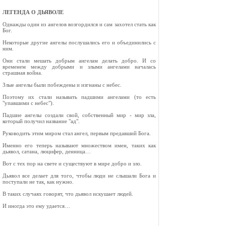
ЛЕГЕНДА О ДЬЯВОЛЕ
Однажды один из ангелов возгордился и сам захотел стать как
Бог.
Некоторые другие ангелы послушались его и объединились с
ним.
Они стали мешать добрым ангелам делать добро. И со
временем между добрыми и злыми ангелами началась
страшная война.
Злые ангелы были побеждены и изгнаны с небес.
Поэтому их стали называть падшими ангелами (то есть
"упавшими с небес").
Падшие ангелы создали свой, собственный мир - мир зла,
который получил название "ад".
Руководить этим миром стал ангел, первым предавший Бога.
Именно его теперь называют множеством имен, таких как
дьявол, сатана, люцифер, денница…
Вот с тех пор на свете и существуют в мире добро и зло.
Дьявол все делает для того, чтобы люди не слышали Бога и
поступали не так, как нужно.
В таких случаях говорят, что дьявол искушает людей.
И иногда это ему удается…