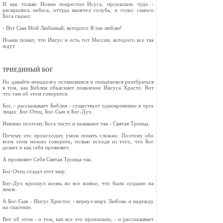
И как только Иоанн покрестил Исуса, произошло чудо -
раскрылись небеса, оттуда вылетел голубь, и голос самого
Бога сказал:
- Вот Сын Мой Любимый, которого Я так люблю!
Иоанн понял, что Иисус и есть тот Мессия, которого все так
ждут.
ТРИЕДИНЫЙ БОГ
Но давайте ненадолго остановимся и попытаемся разобраться
в том, как Библия объясняет появление Иисуса Христе. Вот
что там об этом говорится.
Бог, - рассказывает Библия - существует одновременно в трех
лицах: Бог-Отец, Бог-Сын и Бог-Дух.
Именно поэтому Бога часто и называют так - Святая Троица.
Почему это происходит, умом понять сложно. Поэтому обо
всем этом можно говорить, только исходя из того, что Бог
делает и как себя проявляет.
А проявляет Себя Святая Троица так.
Бог-Отец создал этот мир.
Бог-Дух вдохнул жизнь во все живое, что было создано на
земле.
А Бог-Сын - Иисус Христос - вернул миру Любовь и надежду
на спасение.
Вот об этом - о том, как все это произошло, - и рассказывает