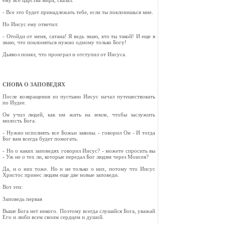
ему все царства мира, сказал:
- Все это будет принадлежать тебе, если ты поклонишься мне.
Но Иисус ему ответил:
- Отойди от меня, сатана! Я ведь знаю, кто ты такой! И еще я
знаю, что поклоняться нужно одному только Богу!
Дьявол понял, что проиграл и отступил от Иисуса.
СНОВА О ЗАПОВЕДЯХ
После возвращения из пустыни Иисус начал путешествовать
по Иудее.
Он учил людей, как им жить на земле, чтобы заслужить
милость Бога.
- Нужно исполнять все Божьи законы. - говорил Он - И тогда
Бог вам всегда будет помогать.
- Но о каких заповедях говорил Иисус? - можете спросить вы
- Уж не о тех ли, которые передал Бог людям через Моисея?
Да, и о них тоже. Но и не только о них, потому что Иисус
Христос принес людям еще две новые заповеди.
Вот эти:
Заповедь первая
Выше Бога нет никого. Поэтому всегда слушайся Бога, уважай
Его и люби всем своим сердцем и душой.