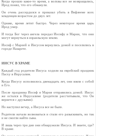
Когда прошло какое-то время, а волхвы все не возвращались,
Ирод понял, что его обманули.
Он очень рассердился и приказал убить в Вифлееме всех
младенцев возрастом до двух лет.
Однако, время летит быстро. Через некоторое время царь
Ирод умер.
И тогда Бог через ангела передал Иосифу и Марии, что они
могут вернуться в израильскую землю.
Иосиф с Марией и Иисусом вернулись домой и поселились в
городе Назарете.
ИИСУС В ХРАМЕ
Каждый год родители Иисуса ходили на еврейский праздник
Пасху в Иерусалим.
Когда Иисусу исполнилось двенадцать лет, они взяли с собой
и Его.
После праздника Иосиф и Мария отправились домой. Иисус
же остался в Иерусалиме (родители рассчитывали, что Он
вернется с друзьями).
Но наступил вечер, а Иисуса все не было.
Родители начали волноваться и стали его разыскивать, но так
и не смогли найти сына.
И лишь через три дня они обнаружили Иисуса. И знаете, где?
В храме.