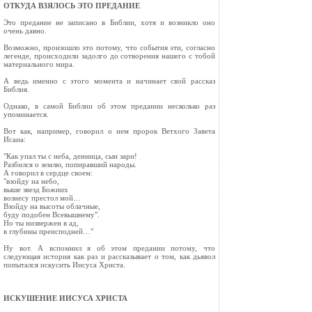
ОТКУДА ВЗЯЛОСЬ ЭТО ПРЕДАНИЕ
Это предание не записано в Библии, хотя и возникло оно
очень давно.
Возможно, произошло это потому, что события эти, согласно
легенде, происходили задолго до сотворения нашего с тобой
материального мира.
А ведь именно с этого момента и начинает свой рассказ
Библия.
Однако, в самой Библии об этом предании несколько раз
упоминается.
Вот как, например, говорил о нем пророк Ветхого Завета
Исаиа:
"Как упал ты с неба, денница, сын зари!
Разбился о землю, попиравший народы.
А говорил в сердце своем:
"взойду на небо,
выше звезд Божиих
вознесу престол мой…
Взойду на высоты облачные,
буду подобен Всевышнему".
Но ты низвержен в ад,
в глубины преисподней…"
Ну вот. А вспомнил я об этом предании потому, что
следующая история как раз и рассказывает о том, как дьявол
попытался искусить Иисуса Христа.
ИСКУШЕНИЕ ИИСУСА ХРИСТА