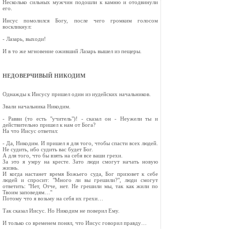
Несколько сильных мужчин подошли к камню и отодвинули
его.
Иисус помолился Богу, после чего громким голосом
воскликнул:
- Лазарь, выходи!
И в то же мгновение оживший Лазарь вышел из пещеры.
НЕДОВЕРЧИВЫЙ НИКОДИМ
Однажды к Иисусу пришел один из иудейских начальников.
Звали начальника Никодим.
- Равви (то есть "учитель")! - сказал он - Неужели ты и
действительно пришел к нам от Бога?
На что Иисус ответил:
- Да, Никодим. И пришел я для того, чтобы спасти всех людей.
Не судить, ибо судить вас будет Бог.
А для того, что бы взять на себя все ваши грехи.
За это я умру на кресте. Зато люди смогут начать новую
жизнь.
И когда настанет время Божьего суда, Бог призовет к себе
людей и спросит: "Много ли вы грешили?", люди смогут
ответить: "Нет, Отче, нет. Не грешили мы, так как жили по
Твоим заповедям…"
Потому что я возьму на себя их грехи…
Так сказал Иисус. Но Никодим не поверил Ему.
И только со временем понял, что Иисус говорил правду…