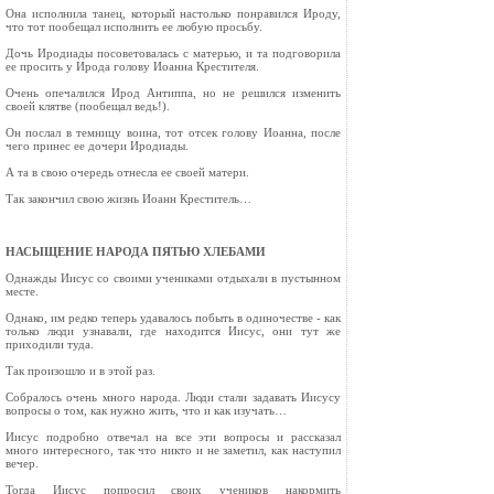
Она исполнила танец, который настолько понравился Ироду,
что тот пообещал исполнить ее любую просьбу.
Дочь Иродиады посоветовалась с матерью, и та подговорила
ее просить у Ирода голову Иоанна Крестителя.
Очень опечалился Ирод Антиппа, но не решился изменить
своей клятве (пообещал ведь!).
Он послал в темницу воина, тот отсек голову Иоанна, после
чего принес ее дочери Иродиады.
А та в свою очередь отнесла ее своей матери.
Так закончил свою жизнь Иоанн Креститель…
НАСЫЩЕНИЕ НАРОДА ПЯТЬЮ ХЛЕБАМИ
Однажды Иисус со своими учениками отдыхали в пустынном
месте.
Однако, им редко теперь удавалось побыть в одиночестве - как
только люди узнавали, где находится Иисус, они тут же
приходили туда.
Так произошло и в этой раз.
Собралось очень много народа. Люди стали задавать Иисусу
вопросы о том, как нужно жить, что и как изучать…
Иисус подробно отвечал на все эти вопросы и рассказал
много интересного, так что никто и не заметил, как наступил
вечер.
Тогда Иисус попросил своих учеников накормить