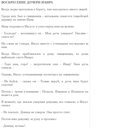
ВОСКРЕСЕНИЕ ДОЧЕРИ ИАИРА
Когда лодка причалила к берегу, там находилось много людей.
Среди них был и священник - начальник синагоги (еврейской
церкви) по имени Иаир.
Иаир подошел к Иисусу и упал перед ним на колени.
- Господи! - воскликнул он - Моя дочь умирает! Умоляю -
спаси ее!
Ни слова не говоря, Иисус вместе с учениками последовал за
ним.
Когда Иисус приближался к дому священника, из дома
выбежали слуги Иаира:
- Горе нам, горе! - запричитали они - Иаир! Твоя дочь
умерла…
Однако, Иисус успокаивающе посмотрел на священника:
- Не бойся. - сказал он - Только веруй, и дочь твоя будет
спасена!
Потом с тремя учениками - Петром, Иаковом и Иоанном он
вошел в дом.
В комнате, где лежала умершая девушка, все плакали, и Иисус
сказал:
- Не плачьте. Девица не умерла. Она просто спит.
Потом взял девушку за руку и произнес:
- Девица, встань!..