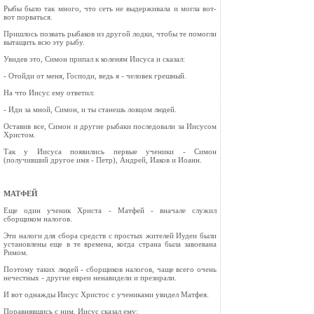
Рыбы было так много, что сеть не выдерживала и могла вот-
вот порваться.
Пришлось позвать рыбаков из другой лодки, чтобы те помогли
вытащить всю эту рыбу.
Увидев это, Симон припал к коленям Иисуса и сказал:
- Отойди от меня, Господи, ведь я - человек грешный.
На что Иисус ему ответил:
- Иди за мной, Симон, и ты станешь ловцом людей.
Оставив все, Симон и другие рыбаки последовали за Иисусом
Христом.
Так у Иисуса появились первые ученики - Симон
(получивший другое имя - Петр), Андрей, Иаков и Иоанн.
МАТФЕЙ
Еще один ученик Христа - Матфей - вначале служил
сборщиком налогов.
Эти налоги для сбора средств с простых жителей Иудеи были
установлены еще в те времена, когда страна была завоевана
Римом.
Поэтому таких людей - сборщиков налогов, чаще всего очень
нечестных - другие евреи ненавидели и презирали.
И вот однажды Иисус Христос с учениками увидел Матфея.
Поравнявшись с ним, Иисус сказал ему: