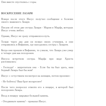
Они вместе спустились с горы.
ВОСКРЕСЕНИЕ ЛАЗАРЯ
Вскоре после этого Иисус получил сообщение о болезни
своего знакомого Лазаря.
Писали об этом две сестры Лазаря - Мария и Марфа, которых
Иисус очень любил.
Однако, Иисус не сразу отправился в путь.
Только через два дня он позвал своих учеников, и они
отправились в Вифанию, где находились сестры с Лазарем.
Когда они пришли в Вифанию, то узнали, что Лазарь уже умер
и четыре дня как похоронен.
Иисуса встретили сестры. Марфа при виде Христа
расплакалась:
- Господи! - запричитала она - Если бы ты был здесь, наш
бедный Лазарь был бы жив!
Иисус с сочуствием посмотрел на женщин, потом произнес:
- Не бойтесь! Ваш брат воскреснет!
После чего попросил отвезти его к пещере, в которой был
похоронен Лазарь.
Вход в пещеру закрывал большой камень.
- Отодвиньте камень! - приказал Иисус.