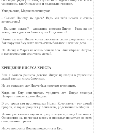
Он сидел среди учителей, слушал их и задавал вопросы. И все
удивлялись, как Он разумно и правильно говорил.
Увидев сына, Мария воскликнула:
- Сынок! Почему ты здесь? Ведь мы тебя искали и очень
волновались!
- Вы меня искали? - удивленно спросил Иисус - Разве вы не
знали, что я должен быть в доме Отца моего?
Этими словами Иисус хотел рассказать своим родителям, что
Бог поручил Ему выполнить очень большое и важное дело.
Но Иосиф и Мария не очень поняли Его. Они забрали Иисуса,
и все втроем они вернулись домой.
КРЕЩЕНИЕ ИИСУСА ХРИСТА
Еще с самого раннего детства Иисус приводил в удивление
людей своими способностями.
Но до тридцати лет Иисус был простым плотником.
Когда же Ему исполнилось тридцать лет, Иисус покинул
Назарет и пошел к реке Иордан.
В это время там проповедовал Иоанн Креститель - тот самый
пророк, который родился у Елизаветы, родственницы Марии.
Иоанн рассказывал людям о предстоящем приходе Спасителя.
Он крестил их, погружая в воду и призывал покаяться во всех
совершенных грехах.
Иисус попросил Иоанна покрестить и Его.