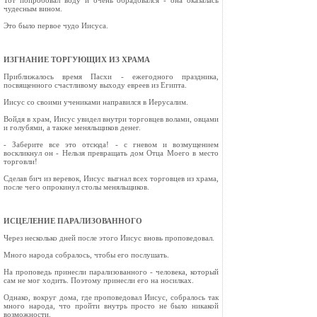
Тот попробовал воду и очень обрадовался - она оказалась
чудесным вином.
Это было первое чудо Иисуса.
ИЗГНАНИЕ ТОРГУЮЩИХ ИЗ ХРАМА
Приближалось время Пасхи - ежегодного праздника,
посвященного счастливому выходу евреев из Египта.
Иисус со своими учениками направился в Иерусалим.
Войдя в храм, Иисус увидел внутри торговцев волами, овцами
и голубями, а также меняльщиков денег.
- Заберите все это отсюда! - с гневом и возмущением
воскликнул он - Нельзя превращать дом Отца Моего в место
торговли!
Сделав бич из веревок, Иисус выгнал всех торговцев из храма,
после чего опрокинул столы меняльщиков.
ИСЦЕЛЕНИЕ ПАРАЛИЗОВАННОГО
Через несколько дней после этого Иисус вновь проповедовал.
Много народа собралось, чтобы его послушать.
На проповедь принесли парализованного - человека, который
сам не мог ходить. Поэтому принесли его на носилках.
Однако, вокруг дома, где проповедовал Иисус, собралось так
много народа, что пройти внутрь просто не было никакой
возможности.