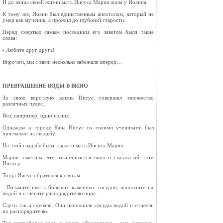
И до конца своей жизни мать Иисуса Мария жила у Иоанна.
К тому же, Иоанн был единственным апостолом, который не
умер как мученик, а прожил до глубокой старости.
Перед смертью самым последним его заветом были такие
слова:
- Любите друг друга!
Впрочем, мы с вами несколько забежали вперед…
ПРЕВРАЩЕНИЕ ВОДЫ В ВИНО
За свою короткую жизнь Иисус совершил множество
различных чудес.
Вот, например, одно из них.
Однажды в городе Кана Иисус со своими учениками был
приглашен на свадьбу.
На этой свадьбе была также и мать Иисуса Мария.
Мария заметила, что заканчивается вино и сказала об этом
Иисусу.
Тогда Иисус обратился к слугам:
- Возьмите шесть больших каменных сосудов, наполните их
водой и отнесите распорядителю пира.
Слуги так и сделали. Они наполнили сосуды водой и отнесли
их распорядителю.