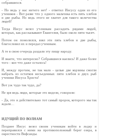
собравшихся.
- Но ведь у нас ничего нет! - ответил Иисусу один из его
учеников - Вот разве что у одного мальчика есть пять хлебов
и две рыбы. Но ведь этого не хватит для такого количества
людей!
Тогда Иисус велел ученикам рассадить рядами людей,
которых, как рассказывают Евангелия, было около пяти тысяч.
Потом он помолился, взял эти пять хлебов и две рыбы,
благословил их и передал ученикам.
А те в свою очередь раздали эту пищу народу.
И знаете, что интересно? Собравшиеся наелись! И даже более
того - кое-что даже осталось!
И, между прочим, не так мало - целые две корзины смогли
набрать из остатков несъеденных пяти хлебов и двух рыб
ученики Иисуса Христа!
Вот уж чудо так чудо, да?
Не зря ведь люди, которые это видели, говорили:
- Да, это и действительно тот самый пророк, которого мы так
ждали…
ИДУЩИЙ ПО ВОЛНАМ
Позднее Иисус велел своим ученикам войти в лодку и
переправился с ними на противоположный берег озера, в
окрестности Вифсаиды.