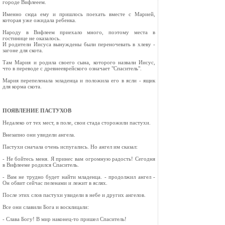
городе Вифлееем.
Именно сюда ему и пришлось поехать вместе с Марией,
которая уже ожидала ребенка.
Народу в Вифлеем приехало много, поэтому места в
гостинице не оказалось.
И родители Иисуса вынуждены были переночевать в хлеву -
загоне для скота.
Там Мария и родила своего сына, которого назвали Иисус,
что в переводе с древнееврейского означает "Спаситель".
Мария перепеленала младенца и положила его в ясли - ящик
для корма скота.
ПОЯВЛЕНИЕ ПАСТУХОВ
Недалеко от тех мест, в поле, свои стада сторожили пастухи.
Внезапно они увидели ангела.
Пастухи сначала очень испугались. Но ангел им сказал:
- Не бойтесь меня. Я принес вам огромную радость! Сегодня
в Вифлееме родился Спаситель.
- Вам не трудно будет найти младенца. - продолжил ангел -
Он обвит сейчас пеленами и лежит в яслях.
После этих слов пастухи увидели в небе и других ангелов.
Все они славили Бога и восклицали:
- Слава Богу! В мир наконец-то пришел Спаситель!