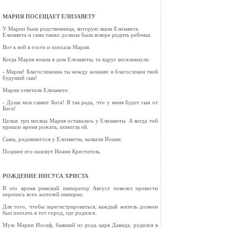
МАРИЯ ПОСЕЩАЕТ ЕЛИЗАВЕТУ
У Марии была родственница, которую звали Елизавета.
Елизавета и сама также должна была вскоре родить ребенка.
Вот к ней в гости и поехала Мария.
Когда Мария вошла в дом Елизаветы, та вдруг воскликнула:
- Мария! Благословенна ты между женами и благословен твой
будущий сын!
Мария ответила Елизавете:
- Душа моя славит Бога! Я так рада, что у меня будет сын от
Бога!
Целых три месяца Мария оставалась у Елизаветы. А когда той
пришло время рожать, помогла ей.
Сына, родившегося у Елизаветы, назвали Иоанн.
Позднее его назовут Иоанн Креститель.
РОЖДЕНИЕ ИИСУСА ХРИСТА
В это время римский император Август повелел провести
перепись всех жителей империи.
Для того, чтобы зарегистрироваться, каждый житель должен
был поехать в тот город, где родился.
Муж Марии Иосиф, бывший из рода царя Давида, родился в