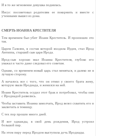
И в то же мгновение девушка поднялась.
Иисус посоветовал родителям ее покормить и вместе с
учениками вышел из дома.
СМЕРТЬ ИОАННА КРЕСТИТЕЛЯ
Тем временем был убит Иоанн Креститель. И произошло это
так.
Царем Галилеи, в состав которой входила Иудея, стал Ирод
Антиппа, старший сын царя Ирода.
Ирод-сын хорошо знал Иоанна Крестителя, глубоко его
уважал и часто даже следовал его советам.
Однако, со временем новый царь стал меняться, и далеко не в
лучшую сторону.
А началось все с того, что он отнял у своего брата жену,
которую звали Иродиада, и женился на ней.
Иоанн Креститель осудил этот брак и потребовал, чтобы они
с Иродиадой развелись.
Чтобы заставить Иоанна замолчать, Ирод велел схватить его и
заключить в темницу.
С тех пор прошло много дней.
И вот однажды, в свой день рождения, Ирод устроил
большой пир.
На этом пиру перед Иродом выступила дочь Иродиады.