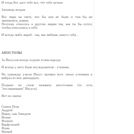
И тогда Бог даст тебе все, что тебе нужно.
Заповедь вторая
Все люди на свете, кто бы они не были и чем бы ни
занимались, равны.
Поэтому относись к другим людям так, как ты бы хотел,
чтобы относились к тебе.
И всегда люби людей - так, как любишь самого себя…
АПОСТОЛЫ
За Иисусом всегда ходили толпы народа.
И всегда у него были последователи - ученики.
Но однажды утром Иисус призвал всех своих учеников и
выбрал из них двенадцать.
Позднее их стали называть апостолами (то есть
"посланниками" Иисуса).
Вот их имена:
Симон Петр
Андрей
Иаков, сын Зеведеев
Иоанн
Филипп
Варфоломей
Фома
Матвей