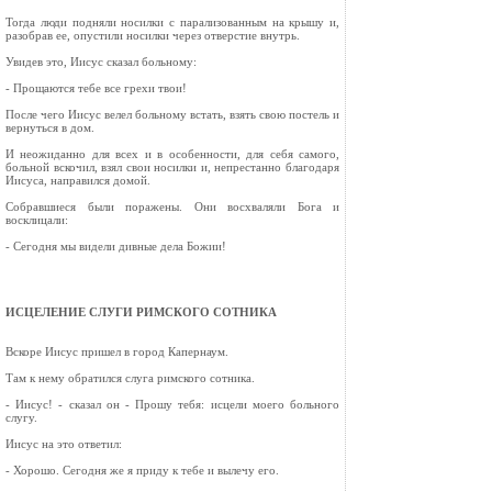
Тогда люди подняли носилки с парализованным на крышу и,
разобрав ее, опустили носилки через отверстие внутрь.
Увидев это, Иисус сказал больному:
- Прощаются тебе все грехи твои!
После чего Иисус велел больному встать, взять свою постель и
вернуться в дом.
И неожиданно для всех и в особенности, для себя самого,
больной вскочил, взял свои носилки и, непрестанно благодаря
Иисуса, направился домой.
Собравшиеся были поражены. Они восхваляли Бога и
восклицали:
- Сегодня мы видели дивные дела Божии!
ИСЦЕЛЕНИЕ СЛУГИ РИМСКОГО СОТНИКА
Вскоре Иисус пришел в город Капернаум.
Там к нему обратился слуга римского сотника.
- Иисус! - сказал он - Прошу тебя: исцели моего больного
слугу.
Иисус на это ответил:
- Хорошо. Сегодня же я приду к тебе и вылечу его.