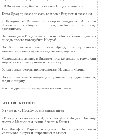
- В Вифлееме иудейском. - ответили Ироду толкователи.
Тогда Ирод приказал позвать волхвов в Вифлеем и сказал им:
- Пойдите в Вифлеем и найдите младенца. А потом
обязательно сообщите об этом, чтобы и я мог ему
поклониться.
На самом деле Ирод, конечно, и не собирался этого делать -
он ведь просто хотел убить Иисуса!
Но Бог прекрасно знал планы Ирода, поэтому повелел
волхвам ни в коем случае к нему не возвращаться.
Мудрецы направились в Вифлеем, и та же звезда, которую они
видели на востоке, привела их к Иисусу.
Войдя в хлев, волхвы приветствовали Иосифа и Марию.
Потом поклонились младенцу и принесли Ему дары - золото,
ладан и смирну.
А после другим путем вернулись в свою землю.
БЕГСТВО В ЕГИПЕТ
В ту же ночь Иосифу во сне явился ангел.
- Иосиф. - сказал ангел - Ирод хочет убить Иисуса. Поэтому
вместе с Марией вам нужно бежать в Египет.
Так Иосиф с Марией и сделали. Они собрались, взяли
маленького Иисуса и направились в Египет.