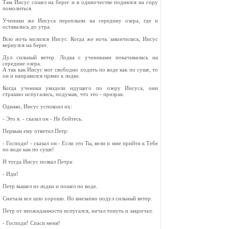
Там Иисус сошел на берег и в одиночестве поднялся на гору
помолиться.
Ученики же Иисуса переплыли на середину озера, где и
оставались до утра.
Всю ночь молился Иисус. Когда же ночь закончилась, Иисус
вернулся на берег.
Дул сильный ветер. Лодка с учениками покачивалась на
середине озера.
А так как Иисус мог свободно ходить по воде как по суше, то
он и направился прямо к лодке.
Когда ученики увидели идущего по озеру Иисуса, они
страшно испугались, подумав, что это - призрак.
Однако, Иисус успокоил их:
- Это я. - сказал он - Не бойтесь.
Первым ему ответил Петр:
- Господи! - сказал он - Если это Ты, вели и мне прийти к Тебе
по воде как по суше!
И тогда Иисус позвал Петра:
- Иди!
Петр вышел из лодки и пошел по воде.
Сначала все шло хорошо. Но внезапно подул сильный ветер.
Петр от неожиданности испугался, начал тонуть и закричал:
- Господи! Спаси меня!