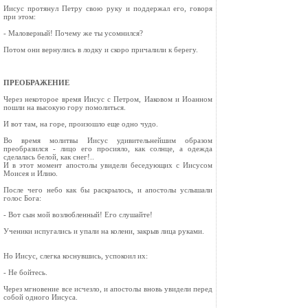
Иисус протянул Петру свою руку и поддержал его, говоря
при этом:
- Маловерный! Почему же ты усомнился?
Потом они вернулись в лодку и скоро причалили к берегу.
ПРЕОБРАЖЕНИЕ
Через некоторое время Иисус с Петром, Иаковом и Иоанном
пошли на высокую гору помолиться.
И вот там, на горе, произошло еще одно чудо.
Во время молитвы Иисус удивительнейшим образом
преобразился - лицо его просияло, как солнце, а одежда
сделалась белой, как снег!..
И в этот момент апостолы увидели беседующих с Иисусом
Моисея и Илию.
После чего небо как бы раскрылось, и апостолы услышали
голос Бога:
- Вот сын мой возлюбленный! Его слушайте!
Ученики испугались и упали на колени, закрыв лица руками.
Но Иисус, слегка коснувшись, успокоил их:
- Не бойтесь.
Через мгновение все исчезло, и апостолы вновь увидели перед
собой одного Иисуса.