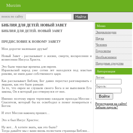
Murzim
поиск по сайту
БИБЛИЯ ДЛЯ ДЕТЕЙ. НОВЫЙ ЗАВЕТ
Меню
БИБЛИЯ ДЛЯ ДЕТЕЙ. НОВЫЙ ЗАВЕТ
Энциклопедии
Наука
ПРЕДИСЛОВИЕ К НОВОМУ ЗАВЕТУ
Человек
Мои дорогие маленькие друзья!
Гороскопы
Новый Завет - рассказывает о жизни, смерти, воскресении и
Необъяснимое
вознесении Иисуса Xриста.
Народные средства
Это были тяжелые времена для евреев.
Израильский народ уже сотни лет находился под властью
Авторизация
римлян, не имея даже собственного царя.
Логин:
Как рассказывает Библия, Бог давно перестал разговаривать с
людьми, как это было раньше.
Пароль:
За то, что евреи не слушали своего Бога и не выполняли Его
законы, Он в который раз отвернулся от них.
Именно поэтому евреи терпеливо ожидали прихода Мессии -
Спасителя, который бы их освободил и помог помириться с
Регистрация на сайте!
Богом.
Забыли пароль?
И этот Мессия наконец пришел…
Это и был Иисус Xристос.
Ну вот... А хотите знать, как это было?
Тогда давайте мы с вами вновь полистаем страницы Библии...