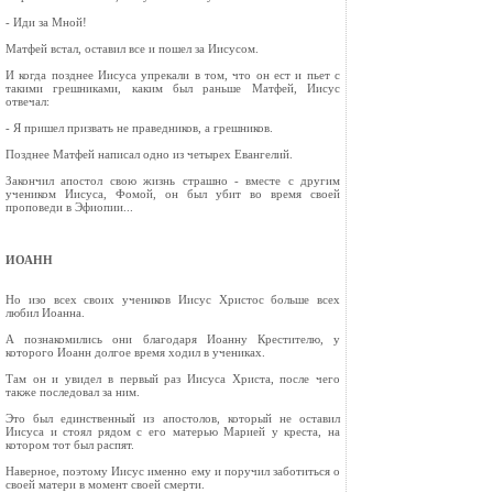
- Иди за Мной!
Матфей встал, оставил все и пошел за Иисусом.
И когда позднее Иисуса упрекали в том, что он ест и пьет с
такими грешниками, каким был раньше Матфей, Иисус
отвечал:
- Я пришел призвать не праведников, а грешников.
Позднее Матфей написал одно из четырех Евангелий.
Закончил апостол свою жизнь страшно - вместе с другим
учеником Иисуса, Фомой, он был убит во время своей
проповеди в Эфиопии...
ИОАНН
Но изо всех своих учеников Иисус Христос больше всех
любил Иоанна.
А познакомились они благодаря Иоанну Крестителю, у
которого Иоанн долгое время ходил в учениках.
Там он и увидел в первый раз Иисуса Христа, после чего
также последовал за ним.
Это был единственный из апостолов, который не оставил
Иисуса и стоял рядом с его матерью Марией у креста, на
котором тот был распят.
Наверное, поэтому Иисус именно ему и поручил заботиться о
своей матери в момент своей смерти.