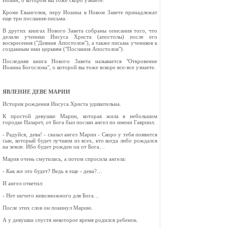
Иоанн, о котором вы тоже скоро узнаете.
Кроме Евангелия, перу Иоанна в Новом Завете принадлежат
еще три послания-письма.
В других книгах Нового Завета собраны описания того, что
делали ученики Иисуса Христа (апостолы) после его
воскресения ("Деяния Апостолов"), а также письма учеников к
созданным ими церквям ("Послания Апостолов").
Последняя книга Нового Завета называется "Откровение
Иоанна Богослова", о которой вы тоже вскоре все-все узнаете.
ЯВЛЕНИЕ ДЕВЕ МАРИИ
История рождения Иисуса Христа удивительна.
К простой девушке Марии, которая жила в небольшом
городке Назарет, от Бога был послан ангел по имени Гавриил.
- Радуйся, дева! - сказал ангел Марии - Скоро у тебя появится
сын, который будет лучшим из всех, кто когда либо рождался
на земле. Ибо будет рожден он от Бога…
Мария очень смутилась, а потом спросила ангела:
- Как же это будет? Ведь я еще - дева?…
И ангел ответил:
- Нет ничего невозможного для Бога…
После этих слов он покинул Марию.
А у девушки спустя некоторое время родился ребенок.