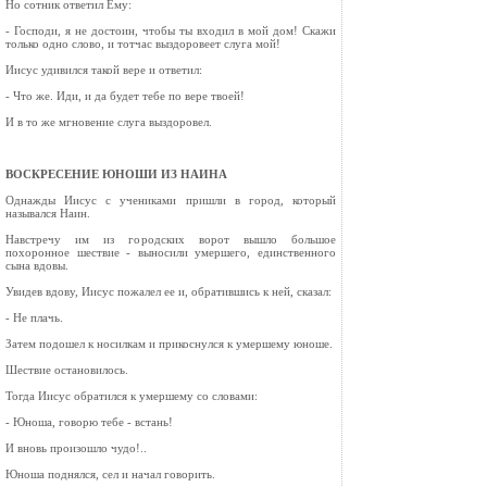
Но сотник ответил Ему:
- Господи, я не достоин, чтобы ты входил в мой дом! Скажи
только одно слово, и тотчас выздоровеет слуга мой!
Иисус удивился такой вере и ответил:
- Что же. Иди, и да будет тебе по вере твоей!
И в то же мгновение слуга выздоровел.
ВОСКРЕСЕНИЕ ЮНОШИ ИЗ НАИНА
Однажды Иисус с учениками пришли в город, который
назывался Наин.
Навстречу им из городских ворот вышло большое
похоронное шествие - выносили умершего, единственного
сына вдовы.
Увидев вдову, Иисус пожалел ее и, обратившись к ней, сказал:
- Не плачь.
Затем подошел к носилкам и прикоснулся к умершему юноше.
Шествие остановилось.
Тогда Иисус обратился к умершему со словами:
- Юноша, говорю тебе - встань!
И вновь произошло чудо!..
Юноша поднялся, сел и начал говорить.