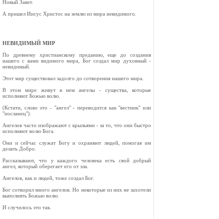
Новый Завет.
А пришел Иисус Христос на землю из мира невидимого.
НЕВИДИМЫЙ МИР
По древнему христианскому преданию, еще до создания
нашего с вами видимого мира, Бог создал мир духовный -
невидимый.
Этот мир существовал задолго до сотворения нашего мира.
В этом мире живут в нем ангелы - существа, которые
исполняют Божью волю.
(Кстати, слово это - "ангел" - переводится как "вестник" или
"посланец").
Ангелов часто изображают с крыльями - за то, что они быстро
исполняют волю Бога.
Они и сейчас служат Богу и охраняют людей, помогая им
делать Добро.
Рассказывают, что у каждого человека есть свой добрый
ангел, который оберегает его от зла.
Ангелов, как и людей, тоже создал Бог.
Бог сотворил много ангелов. Но некоторые из них не захотели
выполнять Божью волю.
И случилось это так.