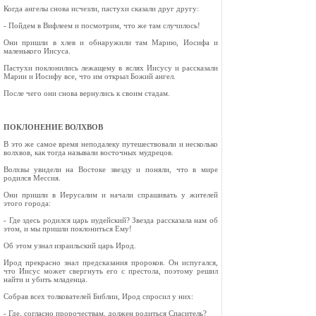
Когда ангелы снова исчезли, пастухи сказали друг другу:
- Пойдем в Вифлеем и посмотрим, что же там случилось!
Они пришли в хлев и обнаружили там Марию, Иосифа и
маленького Иисуса.
Пастухи поклонились лежащему в яслях Иисусу и рассказали
Марии и Иосифу все, что им открыл Божий ангел.
После чего они снова вернулись к своим стадам.
ПОКЛОНЕНИЕ ВОЛХВОВ
В это же самое время неподалеку путешествовали и несколько
волхвов, как тогда называли восточных мудрецов.
Волхвы увидели на Востоке звезду и поняли, что в мире
родился Мессия.
Они пришли в Иерусалим и начали спрашивать у жителей
этого города:
- Где здесь родился царь иудейский? Звезда рассказала нам об
этом, и мы пришли поклониться Ему!
Об этом узнал израильский царь Ирод.
Ирод прекрасно знал предсказания пророков. Он испугался,
что Иисус может свергнуть его с престола, поэтому решил
найти и убить младенца.
Собрав всех толкователей Библии, Ирод спросил у них:
- Где, согласно пророчествам, должен родиться Спаситель?