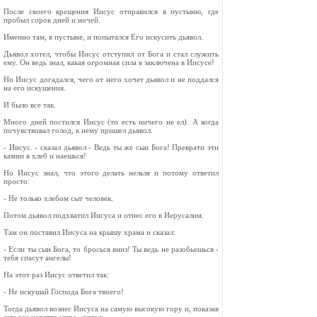
После своего крещения Иисус отправился в пустыню, где
пробыл сорок дней и ночей.
Именно там, в пустыне, и попытался Его искусить дьявол.
Дьявол хотел, чтобы Иисус отступил от Бога и стал служить
ему. Он ведь знал, какая огромная сила в заключена в Иисусе!
Но Иисус догадался, чего от него хочет дьявол и не поддался
на его искушения.
И было все так.
Много дней постился Иисус (то есть ничего не ел). А когда
почувствовал голод, к нему пришел дьявол.
- Иисус. - сказал дьявол - Ведь ты же сын Бога! Преврати эти
камни в хлеб и наешься!
Но Иисус знал, что этого делать нельзя и потому ответил
просто:
- Не только хлебом сыт человек.
Потом дьявол подхватил Иисуса и отнес его в Иерусалим.
Там он поставил Иисуса на крышу храма и сказал:
- Если ты сын Бога, то бросься вниз! Ты ведь не разобьешься -
тебя спасут ангелы!
На этот раз Иисус ответил так:
- Не искушай Господа Бога твоего!
Тогда дьявол вознес Иисуса на самую высокую гору и, показав