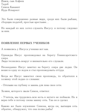
Иаков, сын Алфеев
Тадей
Симон Кананит
Иуда Искариот
Это были совершенно разные люди, среди них были рыбаки,
сборщик податей, простые крестьяне…
Но каждый из них хотел служить Иисусу и потому следовал
за ним.
ПОЯВЛЕНИЕ ПЕРВЫХ УЧЕНИКОВ
А появились у Иисуса ученики вот как.
Однажды Иисус проповедовал на берегу Геннисаретского
озера.
Люди теснились вокруг и внимательно его слушали.
Неожиданно Иисус заметил на берегу озера две лодки. Он
вошел в одну из лодок и стал проповедовать оттуда.
Когда же Иисус закончил свою проповедь, то обратился к
хозяину этой лодки со словами:
- Отплыви на глубину и закинь для лова свои сети.
Хозяин, которого звали Симон, ответил:
- Учитель, мы трудились всю ночь и ничего не поймали. Но я
верю тебе и потому снова закину сеть. Так он и сделал.
Каково же было изумление Симона, когда он, вытащив сеть
обратно, обнаружил, что она полна рыбы!