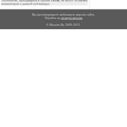
Посетители, находящиеся в группе
Гости
, не могут оставлять
комментарии к данной публикации.
Вы просматриваете мобильную версию сайта.
Перейти на
полную версию
© Murzim.Ru 2009-2015.