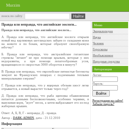
Murzim
поиск по сайту
Правда или неправда, что английские зоологи...
Меню
Правда или неправда, что английские зоологи...
Энциклопедии
А. Правда или неправда, что английские зоологи открыли
Наука
новый вид карликовых шотландских зайцев со складками кожи
Человек
на животе и по бокам, которые образуют своеобразную
юбочку?
Гороскопы
Б. Правда или неправда, что австралийские гигантские
Необъяснимое
стрекозы "летают" не при помощи крыльев, которые у них
недоразвиты, а при помощи лопатообразных усов,
Народные средства
вращающихся со скоростью 3000 оборотов в минуту?
Авторизация
В. Правда или неправда, что европейские пятнистые бегемоты
зимуют во Французских пещерах с подземными теплыми
Логин:
минеральными озерами?
Пароль:
Г. Правда или неправда, что у ящерных обезьян хвост легко
отрывается, а новый вырастет только через год?
Д. Правда или неправда, что рыба щиповка обыкновенная
питается донными беспозвоночными, особенно червями, и
Регистрация на сайте!
выискивая корм, "жует" песок, а затем выбрасывает его из-под
Забыли пароль?
жаберных крышек.
Ответ: А, Б, В, Г - неправда; Д - правда.
Автор -
DARK-ADMIN
, дата - 21.12.2010
Информация