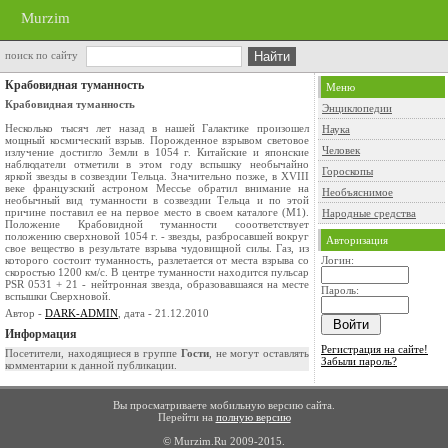
Murzim
поиск по сайту
Крабовидная туманность
Меню
Крабовидная туманность
Энциклопедии
Несколько тысяч лет назад в нашей Галактике произошел
Наука
мощный космический взрыв. Порожденное взрывом световое
Человек
излучение достигло Земли в 1054 г. Китайские и японские
наблюдатели отметили в этом году вспышку необычайно
Гороскопы
яркой звезды в созвездии Тельца. Значительно позже, в XVIII
веке французский астроном Мессье обратил внимание на
Необъяснимое
необычный вид туманности в созвездии Тельца и по этой
причине поставил ее на первое место в своем каталоге (M1).
Народные средства
Положение Крабовидной туманности сооответствует
положению сверхновой 1054 г. - звезды, разбросавшей вокруг
Авторизация
свое вещество в результате взрыва чудовищной силы. Газ, из
которого состоит туманность, разлетается от места взрыва со
Логин:
скоростью 1200 км/с. В центре туманности находится пульсар
PSR 0531 + 21 - нейтронная звезда, образовавшаяся на месте
Пароль:
вспышки Сверхновой.
Автор -
DARK-ADMIN
, дата - 21.12.2010
Информация
Регистрация на сайте!
Посетители, находящиеся в группе
Гости
, не могут оставлять
Забыли пароль?
комментарии к данной публикации.
Вы просматриваете мобильную версию сайта.
Перейти на
полную версию
© Murzim.Ru 2009-2015.