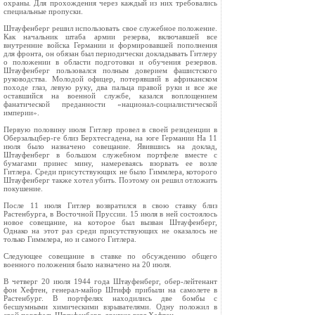
охраны. Для прохождения через каждый из них требовались
специальные пропуски.
Штауфенберг решил использовать свое служебное положение.
Как начальник штаба армии резерва, включавшей все
внутренние войска Германии и формировавшей пополнения
для фронта, он обязан был периодически докладывать Гитлеру
о положении в области подготовки и обучения резервов.
Штауфенберг пользовался полным доверием фашистского
руководства. Молодой офицер, потерявший в африканском
походе глаз, левую руку, два пальца правой руки и все же
оставшийся на военной службе, казался воплощением
фанатической преданности «национал‑социалистической
империи».
Первую половину июля Гитлер провел в своей резиденции в
Оберзальцбер‑ге близ Берхтесгадена, на юге Германии На 11
июля было назначено совещание. Явившись на доклад,
Штауфенберг в большом служебном портфеле вместе с
бумагами принес мину, намереваясь взорвать ее возле
Гитлера. Среди присутствующих не было Гиммлера, которого
Штауфенберг также хотел убить. Поэтому он решил отложить
покушение.
После 11 июля Гитлер возвратился в свою ставку близ
Растенбурга, в Восточной Пруссии. 15 июля в ней состоялось
новое совещание, на которое был вызван Штауфенберг,
Однако на этот раз среди присутствующих не оказалось не
только Гиммлера, но и самого Гитлера.
Следующее совещание в ставке по обсуждению общего
военного положения было назначено на 20 июля.
В четверг 20 июля 1944 года Штауфенберг, обер‑лейтенант
фон Хефтен, генерал‑майор Штифф прибыли на самолете в
Растенбург. В портфелях находились две бомбы с
бесшумными химическими взрывателями. Одну положил в