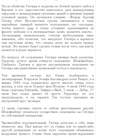
После убийства Гитлера и подъема по боевой тревоге войск в
Берлине и его окрестностях намечалось дать командующим
округами и командующим группами армий и армиями первый
основной приказ. Он начинался словами: «Фюрер Адольф
Гитлер убит. Бессовестная группа окопавшихся в тылу
партийных главарей пытается использовать эту ситуацию,
чтобы нанести удар в спину отчаянно сражающимся на
фронте войскам и в своекорыстных целях захватить власть».
Заговорщики первоначально считали необходимым такое
заявление, ибо полагали, что авторитет Гитлера в вермахте
еще настолько велик, что сказать сразу же полную правду
нельзя. Это можно будет сделать только после того, как власть
окажется в руках вермахта.
По вопросу об устранении Гитлера взгляды были различны.
Герделер долгое время отвергал покушение. Штауфенберг,
Ольбрихт, Тресков и другие рассматривали покушение на
Гитлера как единственно возможный толчок к перевороту.
Тем временем гестапо все ближе подбиралось к
заговорщикам. В кружок Зольфа был внедрен агент Рекцее, и в
январе 1944 года подверглись аресту многие члены этого
кружка, в том числе Гельмут фон Мольтке. 4 июля 1944 года
были схвачены Райхвайн, Зефков и Якоб, 5 июля — Лебер, 17
июля был отдан приказ об аресте Герделера, но его
предупредили, и он скрылся. Так гестапо проникло во
внутренний круг заговора.
11 июля, стремясь спасти от гибели арестованных друзей,
Штауфенберг попытался осуществить покушение на Гитлера
по собственной инициативе.
Чрезвычайно подозрительный, Гитлер допускал к себе лишь
немногих лиц. При выезде его из ставки или из какой‑либо
другой резиденции по всему пути следования объявлялась
воздушная тревога. Ставка была окружена тремя кордонами