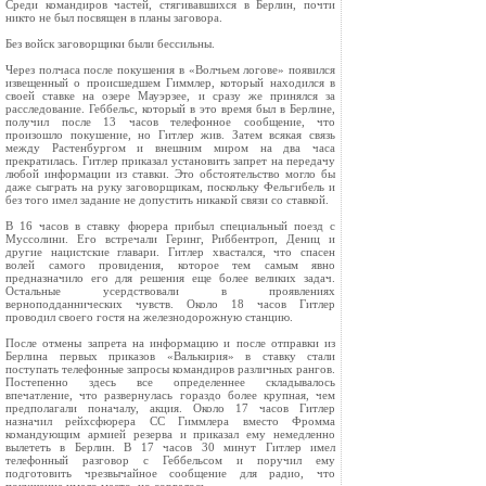
Среди командиров частей, стягивавшихся в Берлин, почти
никто не был посвящен в планы заговора.
Без войск заговорщики были бессильны.
Через полчаса после покушения в «Волчьем логове» появился
извещенный о происшедшем Гиммлер, который находился в
своей ставке на озере Мауэрзее, и сразу же принялся за
расследование. Геббельс, который в это время был в Берлине,
получил после 13 часов телефонное сообщение, что
произошло покушение, но Гитлер жив. Затем всякая связь
между Растенбургом и внешним миром на два часа
прекратилась. Гитлер приказал установить запрет на передачу
любой информации из ставки. Это обстоятельство могло бы
даже сыграть на руку заговорщикам, поскольку Фельгибель и
без того имел задание не допустить никакой связи со ставкой.
В 16 часов в ставку фюрера прибыл специальный поезд с
Муссолини. Его встречали Геринг, Риббентроп, Дениц и
другие нацистские главари. Гитлер хвастался, что спасен
волей самого провидения, которое тем самым явно
предназначило его для решения еще более великих задач.
Остальные усердствовали в проявлениях
верноподданнических чувств. Около 18 часов Гитлер
проводил своего гостя на железнодорожную станцию.
После отмены запрета на информацию и после отправки из
Берлина первых приказов «Валькирия» в ставку стали
поступать телефонные запросы командиров различных рангов.
Постепенно здесь все определеннее складывалось
впечатление, что развернулась гораздо более крупная, чем
предполагали поначалу, акция. Около 17 часов Гитлер
назначил рейхсфюрера СС Гиммлера вместо Фромма
командующим армией резерва и приказал ему немедленно
вылететь в Берлин. В 17 часов 30 минут Гитлер имел
телефонный разговор с Геббельсом и поручил ему
подготовить чрезвычайное сообщение для радио, что