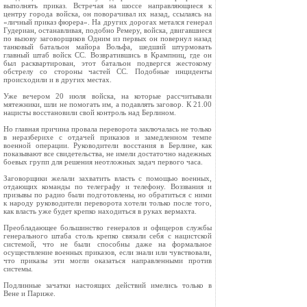
выполнять приказ. Встречая на шоссе направляющиеся к
центру города войска, он поворачивал их назад, ссылаясь на
«личный приказ фюрера». На других дорогах метался генерал
Гудериан, останавливая, подобно Ремеру, войска, двигавшиеся
по вызову заговорщиков Одним из первых он повернул назад
танковый батальон майора Вольфа, шедший штурмовать
главный штаб войск СС. Возвратившись в Крампниц, где он
был расквартирован, этот батальон подвергся жестокому
обстрелу со стороны частей СС. Подобные инциденты
происходили и в других местах.
Уже вечером 20 июля войска, на которые рассчитывали
мятежники, шли не помогать им, а подавлять заговор. К 21.00
нацисты восстановили свой контроль над Берлином.
Но главная причина провала переворота заключалась не только
в неразберихе с отдачей приказов и замедленном темпе
военной операции. Руководители восстания в Берлине, как
показывают все свидетельства, не имели достаточно надежных
боевых групп для решения неотложных задач первого часа.
Заговорщики желали захватить власть с помощью военных,
отдающих команды по телеграфу и телефону. Воззвания и
призывы по радио были подготовлены, но обратиться с ними
к народу руководители переворота хотели только после того,
как власть уже будет крепко находиться в руках вермахта.
Преобладающее большинство генералов и офицеров службы
генерального штаба столь крепко связали себя с нацистской
системой, что не были способны даже на формальное
осуществление военных приказов, если знали или чувствовали,
что приказы эти могли оказаться направленными против
системы.
Подлинные зачатки настоящих действий имелись только в
Вене и Париже.