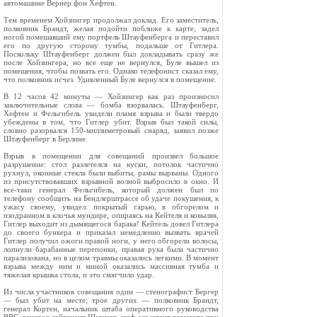
автомашине Вернер фон Хефтен.
Тем временем Хойзингер продолжал доклад. Его заместитель,
полковник Брандт, желая подойти поближе к карте, задел
ногой помешавший ему портфель Штауфенберга и переставил
его по другую сторону тумбы, подальше от Гитлера.
Поскольку Штауфенберг должен был докладывать сразу же
после Хойзингера, но все еще не вернулся, Буле вышел из
помещения, чтобы позвать его. Однако телефонист сказал ему,
что полковник исчез. Удивленный Буле вернулся в помещение.
В 12 часов 42 минуты — Хойзингер как раз произносил
заключительные слова — бомба взорвалась. Штауфенберг,
Хефтен и Фельгибель увидели пламя взрыва и были твердо
убеждены в том, что Гитлер убит. Взрыв был такой силы,
словно разорвался 150‑миллиметровый снаряд, заявил позже
Штауфенберг в Берлине.
Взрыв в помещении для совещаний произвел большое
разрушение: стол разлетелся на куски, потолок частично
рухнул, оконные стекла были выбиты, рамы вырваны. Одного
из присутствовавших взрывной волной выбросило в окно. И
все‑таки генерал Фельгибель, который должен был по
телефону сообщить на Бендлерштрассе об удаче покушения, к
ужасу своему, увидел: покрытый гарью, в обгорелом и
изодранном в клочья мундире, опираясь на Кейтеля и ковыляя,
Гитлер выходит из дымящегося барака! Кейтель довел Гитлера
до своего бункера и приказал немедленно вызвать врачей
Гитлер получил ожоги правой ноги, у него обгорели волосы,
лопнули барабанные перепонки, правая рука была частично
парализована, но в целом травмы оказались легкими. В момент
взрыва между ним и миной оказались массивная тумба и
тяжелая крышка стола, и это смягчило удар.
Из числа участников совещания один — стенографист Бергер
— был убит на месте; трое других — полковник Брандт,
генерал Кортен, начальник штаба оперативного руководства