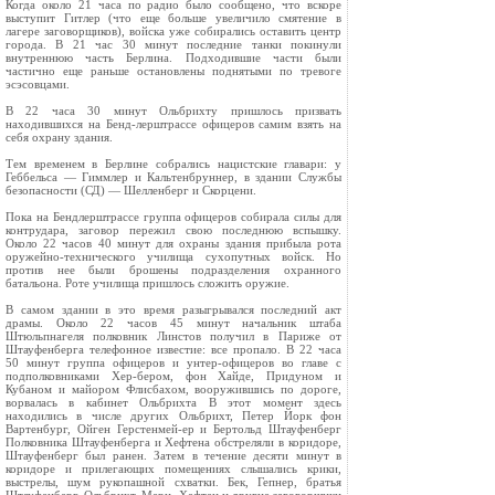
Когда около 21 часа по радио было сообщено, что вскоре
выступит Гитлер (что еще больше увеличило смятение в
лагере заговорщиков), войска уже собирались оставить центр
города. В 21 час 30 минут последние танки покинули
внутреннюю часть Берлина. Подходившие части были
частично еще раньше остановлены поднятыми по тревоге
эсэсовцами.
В 22 часа 30 минут Ольбрихту пришлось призвать
находившихся на Бенд‑лерштрассе офицеров самим взять на
себя охрану здания.
Тем временем в Берлине собрались нацистские главари: у
Геббельса — Гиммлер и Кальтенбруннер, в здании Службы
безопасности (СД) — Шелленберг и Скорцени.
Пока на Бендлерштрассе группа офицеров собирала силы для
контрудара, заговор пережил свою последнюю вспышку.
Около 22 часов 40 минут для охраны здания прибыла рота
оружейно‑технического училища сухопутных войск. Но
против нее были брошены подразделения охранного
батальона. Роте училища пришлось сложить оружие.
В самом здании в это время разыгрывался последний акт
драмы. Около 22 часов 45 минут начальник штаба
Штюльпнагеля полковник Линстов получил в Париже от
Штауфенберга телефонное известие: все пропало. В 22 часа
50 минут группа офицеров и унтер‑офицеров во главе с
подполковниками Хер‑бером, фон Хайде, Придуном и
Кубаном и майором Флисбахом, вооружившись по дороге,
ворвалась в кабинет Ольбрихта В этот момент здесь
находились в числе других Ольбрихт, Петер Йорк фон
Вартенбург, Ойген Герстенмей‑ер и Бертольд Штауфенберг
Полковника Штауфенберга и Хефтена обстреляли в коридоре,
Штауфенберг был ранен. Затем в течение десяти минут в
коридоре и прилегающих помещениях слышались крики,
выстрелы, шум рукопашной схватки. Бек, Гепнер, братья