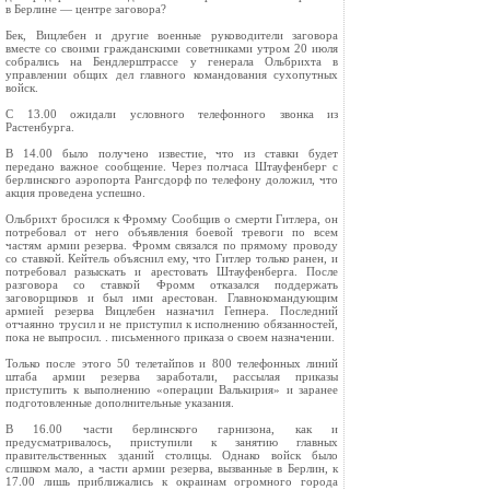
в Берлине — центре заговора?
Бек, Вицлебен и другие военные руководители заговора
вместе со своими гражданскими советниками утром 20 июля
собрались на Бендлерштрассе у генерала Ольбрихта в
управлении общих дел главного командования сухопутных
войск.
С 13.00 ожидали условного телефонного звонка из
Растенбурга.
В 14.00 было получено известие, что из ставки будет
передано важное сообщение. Через полчаса Штауфенберг с
берлинского аэропорта Рангсдорф по телефону доложил, что
акция проведена успешно.
Ольбрихт бросился к Фромму Сообщив о смерти Гитлера, он
потребовал от него объявления боевой тревоги по всем
частям армии резерва. Фромм связался по прямому проводу
со ставкой. Кейтель объяснил ему, что Гитлер только ранен, и
потребовал разыскать и арестовать Штауфенберга. После
разговора со ставкой Фромм отказался поддержать
заговорщиков и был ими арестован. Главнокомандующим
армией резерва Вицлебен назначил Гепнера. Последний
отчаянно трусил и не приступил к исполнению обязанностей,
пока не выпросил. . письменного приказа о своем назначении.
Только после этого 50 телетайпов и 800 телефонных линий
штаба армии резерва заработали, рассылая приказы
приступить к выполнению «операции Валькирия» и заранее
подготовленные дополнительные указания.
В 16.00 части берлинского гарнизона, как и
предусматривалось, приступили к занятию главных
правительственных зданий столицы. Однако войск было
слишком мало, а части армии резерва, вызванные в Берлин, к
17.00 лишь приближались к окраинам огромного города