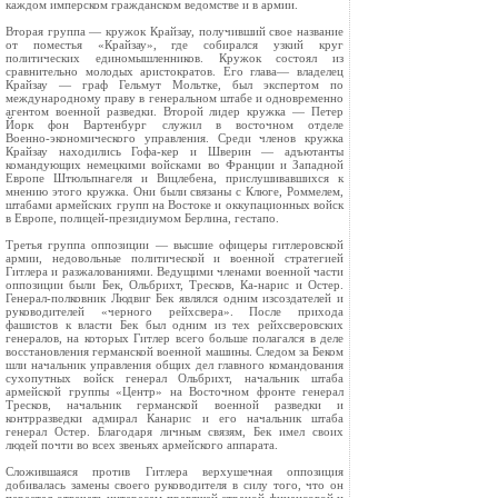
каждом имперском гражданском ведомстве и в армии.
Вторая группа — кружок Крайзау, получивший свое название
от поместья «Крайзау», где собирался узкий круг
политических единомышленников. Кружок состоял из
сравнительно молодых аристократов. Его глава— владелец
Крайзау — граф Гельмут Мольтке, был экспертом по
международному праву в генеральном штабе и одновременно
агентом военной разведки. Второй лидер кружка — Петер
Йорк фон Вартенбург служил в восточном отделе
Военно‑экономического управления. Среди членов кружка
Крайзау находились Гофа‑кер и Шверин — адъютанты
командующих немецкими войсками во Франции и Западной
Европе Штюльпнагеля и Вицлебена, прислушивавшихся к
мнению этого кружка. Они были связаны с Клюге, Роммелем,
штабами армейских групп на Востоке и оккупационных войск
в Европе, полицей‑президиумом Берлина, гестапо.
Третья группа оппозиции — высшие офицеры гитлеровской
армии, недовольные политической и военной стратегией
Гитлера и разжалованиями. Ведущими членами военной части
оппозиции были Бек, Ольбрихт, Тресков, Ка‑нарис и Остер.
Генерал‑полковник Людвиг Бек являлся одним изсоздателей и
руководителей «черного рейхсвера». После прихода
фашистов к власти Бек был одним из тех рейхсверовских
генералов, на которых Гитлер всего больше полагался в деле
восстановления германской военной машины. Следом за Беком
шли начальник управления общих дел главного командования
сухопутных войск генерал Ольбрихт, начальник штаба
армейской группы «Центр» на Восточном фронте генерал
Тресков, начальник германской военной разведки и
контрразведки адмирал Канарис и его начальник штаба
генерал Остер. Благодаря личным связям, Бек имел своих
людей почти во всех звеньях армейского аппарата.
Сложившаяся против Гитлера верхушечная оппозиция
добивалась замены своего руководителя в силу того, что он