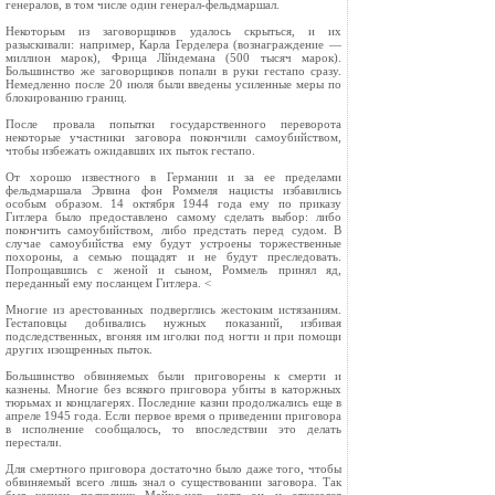
генералов, в том числе один генерал‑фельдмаршал.
Некоторым из заговорщиков удалось скрыться, и их
разыскивали: например, Карла Герделера (вознаграждение —
миллион марок), Фрица Лйндемана (500 тысяч марок).
Большинство же заговорщиков попали в руки гестапо сразу.
Немедленно после 20 июля были введены усиленные меры по
блокированию границ.
После провала попытки государственного переворота
некоторые участники заговора покончили самоубийством,
чтобы избежать ожидавших их пыток гестапо.
От хорошо известного в Германии и за ее пределами
фельдмаршала Эрвина фон Роммеля нацисты избавились
особым образом. 14 октября 1944 года ему по приказу
Гитлера было предоставлено самому сделать выбор: либо
покончить самоубийством, либо предстать перед судом. В
случае самоубийства ему будут устроены торжественные
похороны, а семью пощадят и не будут преследовать.
Попрощавшись с женой и сыном, Роммель принял яд,
переданный ему посланцем Гитлера. <
Многие из арестованных подверглись жестоким истязаниям.
Гестаповцы добивались нужных показаний, избивая
подследственных, вгоняя им иголки под ногти и при помощи
других изощренных пыток.
Большинство обвиняемых были приговорены к смерти и
казнены. Многие без всякого приговора убиты в каторжных
тюрьмах и концлагерях. Последние казни продолжались еще в
апреле 1945 года. Если первое время о приведении приговора
в исполнение сообщалось, то впоследствии это делать
перестали.
Для смертного приговора достаточно было даже того, чтобы
обвиняемый всего лишь знал о существовании заговора. Так