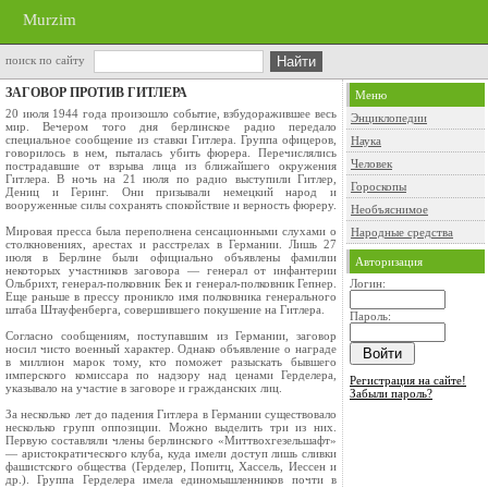
Murzim
поиск по сайту
ЗАГОВОР ПРОТИВ ГИТЛЕРА
Меню
20 июля 1944 года произошло событие, взбудоражившее весь
Энциклопедии
мир. Вечером того дня берлинское радио передало
специальное сообщение из ставки Гитлера. Группа офицеров,
Наука
говорилось в нем, пыталась убить фюрера. Перечислялись
Человек
пострадавшие от взрыва лица из ближайшего окружения
Гитлера. В ночь на 21 июля по радио выступили Гитлер,
Гороскопы
Дениц и Геринг. Они призывали немецкий народ и
вооруженные силы сохранять спокойствие и верность фюреру.
Необъяснимое
Мировая пресса была переполнена сенсационными слухами о
Народные средства
столкновениях, арестах и расстрелах в Германии. Лишь 27
июля в Берлине были официально объявлены фамилии
Авторизация
некоторых участников заговора — генерал от инфантерии
Ольбрихт, генерал‑полковник Бек и генерал‑полковник Гепнер.
Логин:
Еще раньше в прессу проникло имя полковника генерального
штаба Штауфенберга, совершившего покушение на Гитлера.
Пароль:
Согласно сообщениям, поступавшим из Германии, заговор
носил чисто военный характер. Однако объявление о награде
в миллион марок тому, кто поможет разыскать бывшего
имперского комиссара по надзору над ценами Герделера,
Регистрация на сайте!
указывало на участие в заговоре и гражданских лиц.
Забыли пароль?
За несколько лет до падения Гитлера в Германии существовало
несколько групп оппозиции. Можно выделить три из них.
Первую составляли члены берлинского «Миттвохгезельшафт»
— аристократического клуба, куда имели доступ лишь сливки
фашистского общества (Герделер, Попитц, Хассель, Иессен и
др.). Группа Герделера имела единомышленников почти в