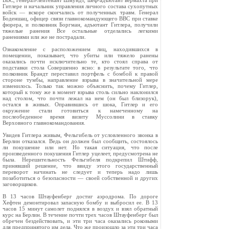
ВВС, генерал‑лейтенант Шмундт, шеф‑адъютант вермахта при
Гитлере и начальник управления личного состава сухопутных
войск — вскоре скончались от полученных травм. Генерал
Боденшац, офицер связи главнокомандующего ВВС при ставке
фюрера, и полковник Боргман, адъютант Гитлера, получили
тяжелые ранения Все остальные отделались легкими
ранениями или же не пострадали.
Ознакомление с расположением лиц, находившихся в
помещении, показывает, что убиты или тяжело ранены
оказались почти исключительно те, кто стоял справа от
подставки стола Совершенно ясно: в результате того, что
полковник Брандт переставил портфель с бомбой к правой
стороне тумбы, направление взрыва в значительной мере
изменилось. Только так можно объяснить, почему Гитлер,
который к тому же в момент взрыва столь сильно наклонился
над столом, что почти лежал на нем (он был близорук),
остался в живых. Оправившись от шока, Гитлер и его
окружение стали готовиться к намеченному на
послеобеденное время визиту Муссолини в ставку
Верховного главнокомандования.
Увидев Гитлера живым, Фельгибель от условленного звонка в
Берлин отказался. Ведь он должен был сообщить, состоялось
ли покушение или нет. Но такая ситуация, что после
произведенного покушения Гитлер уцелеет, предусмотрена не
была. Нерешительность Фельгибеля подкрепил Штифф,
принявший решение, что ввиду этого государственный
переворот начинать не следует и теперь надо лишь
позаботиться о безопасности — своей собственной и других
заговорщиков.
В 13 часов Штауфенберг достиг аэродрома. По дороге
Хефтен демонтировал запасную бомбу и выбросил ее. В 13
часов 15 минут самолет поднялся в воздух и взял обратный
курс на Берлин. В течение почти трех часов Штауфенберг был
обречен бездействовать, и эти три часа оказались роковыми
для предпринятого им дела. Что же произошло за эти три часа