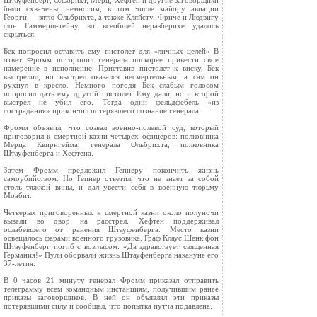
Штауфенберг, Ольбрихт, Мерц, Хефтен и другие заговорщики
были схвачены; немногим, в том числе майору авиации
Георги — зятю Ольбрихта, а также Кляйсту, Фриче и Людвигу
фон Гаммерш‑тейну, во всеобщей неразберихе удалось
скрыться.
Бек попросил оставить ему пистолет для «личных целей» В
ответ Фромм поторопил генерала поскорее привести свое
намерение в исполнение. Приставив пистолет к виску, Бек
выстрелил, но выстрел оказался несмертельным, а сам он
рухнул в кресло. Немного погодя Бек слабым голосом
попросил дать ему другой пистолет. Ему дали, но и второй
выстрел не убил его. Тогда один фельдфебель «из
сострадания» прикончил потерявшего сознание генерала.
Фромм объявил, что созвал военно‑полевой суд, который
приговорил к смертной казни четырех офицеров: полковника
Мерца Квирнгейма, генерала Ольбрихта, полковника
Штауфенберга и Хефтена.
Затем Фромм предложил Гепнеру покончить жизнь
самоубийством. Но Гепнер ответил, что не знает за собой
столь тяжкой вины, и дал увести себя в военную тюрьму
Моабит.
Четверых приговоренных к смертной казни около полуночи
вывели во двор на расстрел. Хефтен поддерживал
ослабевшего от ранения Штауфенберга. Место казни
освещалось фарами военного грузовика. Граф Клаус Шенк фон
Штауфенберг погиб с возгласом: «Да здравствует священная
Германия!» Пули оборвали жизнь Штауфенберга накануне его
37‑летия.
В 0 часов 21 минуту генерал Фромм приказал отправить
телеграмму всем командным инстанциям, получившим ранее
приказы заговорщиков. В ней он объявлял эти приказы
потерявшими силу и сообщал, что попытка путча подавлена.