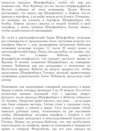
попросил передать Штауфенбергу, чтобы тот еще раз
позвонил ему. Фон Фрейенд тут же послал оберфельдфебеля
Фогеля сообщить об этом полковнику. Позже Фогель
рассказывал, что видел, как Штауфенберг и Хефтен что‑то
прятали в портфель, а на койке лежала куча бумаги. Очевидно,
он помешал им уложить в портфель Штауфенберга обе
бомбы. Хефтен засунул сверток со второй бомбой в свой
портфель, а затем, покинув Штауфенберга, быстро вышел,
чтобы позаботиться об автомашине.
По пути в картографический барак Штауфенберг несколько
раз отказывался от предложения своих спутников понести его
портфель Вместе с уже проявлявшим нетерпение Кейтелем
полковник несколько позднее 12 часов 30 минут вошел в
картографический барак. Перед тем как войти, он громко, так,
чтобы его услышал Кейтель, крикнул
фельдфебелю‑телефонисту, что ожидает срочного звонка из
Берлина В момент появления Штауфенберга на совещании
генерал Хойзингер как раз докладывал о положении на
Восточном фронте. Кейтель на минуту прервал его, чтобы
представить Штауфенберга Гитлеру, который приветствовал
полковника рукопожатием Затем Хойзингер продолжал свой
доклад.
Помещение для оперативных совещаний находилось в конце
барака и имело площадь примерно 5 на 10 метров. Его почти
полностью занимал огромный стол с картами, вокруг
которого после прихода Штауфенберга и Кейтеля собралось
25 человек. Напротив двери имелось три окна — из‑за жары
они были открыты настежь. Гитлер стоял у середины стола,
лицом к окнам и спиной к двери. Стол представлял собой
тяжелую дубовую плиту, положенную на две массивные
тумбы. Штауфенберг поставил портфель с бомбой у той
тумбы, которая находилась в непосредственной близости от
Гитлера. Вскоре он доложил Кейтелю, что ему необходимо
переговорить по телефону, вышел из помещения и направился
прямо к генералу Фельгибелю, где его уже ожидал на