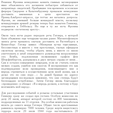
Решение Фромма немедленно казнить главных заговорщиков
явно объяснялось его желанием побыстрее избавиться от
неприятных свидетелей. Прибывшие тем временем эсэсовские
фюреры Скорцени и Кальтенбруннер приказали немедленно
доставить закованных в цепи арестантов на
Принц‑Альбрехт‑штрассе, где тотчас же начались допросы.
Фромм, не имевший больше командной власти, поскольку
командующим армией резерва теперь был назначен Гиммлер,
отправился к Геббельсу. Но еще в ту же ночь Фромма
подвергли «почетному аресту».
Около часа ночи радио передало речь Гитлера, о которой
было объявлено еще четырьмя часами ранее. Магнитофонную
запись речи пришлось сначала доставить из Растенбурга в
Кенигсберг. Гитлер заявил: «Мизерная кучка тщеславных,
бессовестных и вместе с тем преступных, глупых офицеров
сколотила заговор, чтобы убрать меня, а вместе со мною
уничтожить и штаб оперативного руководства вооруженных
сил. Бомба, подложенная полковником графом фон
Штауфенбергом, разорвалась в двух метрах справа от меня…
Сам я остался совершенно невредим, если не считать совсем
мелких ссадин, ушибов или ожогов. Я воспринимаю это как
подтверждение воли провидения, повелевающего мне и
впредь стремиться к осуществлению цели моей жизни, как я
делал это по сию пору…» За дикой бранью по адресу
заговорщиков последовало заявление, что они «теперь будут
беспощадно истреблены». Затем Гитлер вновь благодарил
«провидение» и обещал: «Я и впредь должен, а потому и буду
возглавлять мой народ».
Для расследования событий и розыска остальных участников
Гиммлер сразу же создал при гестапо Особую комиссию по
делу 20 июля, аппарат которой состоял из 400 чиновников,
подразделенных на 11 отделов. Эта особая комиссия работала
вплоть до самого конца Гитлера. Общее число арестованных
равнялось примерно 7000 человек. Среди жертв нацистского
террора после 20 июля 1944 года насчитывалось 20