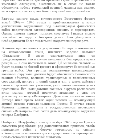
перестал отвечать интересам правящей страной финансовой и
земельной олигархии, оказавшись не в силах не только
обеспечить победу германской военной машины над врагом,
но и гарантировать стране благополучный выход из войны.
Разгром южного крыла гитлеровского Восточного фронта
зимой 1942— 1943 годов и приближающееся к концу
уничтожение окруженных под Сталинградом фашистских
войск подстегивали заговорщиков спешить с переворотом.
Однако провал первых попыток свергнуть Гитлера сильно
поколебал их веру в быстрый успех. Они убедились в
необходимости более тщательной подготовки переворота.
Военные приготовления к устранению Гитлера основывались
на использовании плана, имевшего кодовое название
«Валькирия». В своем окончательном виде он
предусматривал, что в случае внутренних беспорядков армия
резерва — а она насчитывала около 2,5 миллиона человек —
будет поднята по боевой тревоге и сформирует боеспособные
группы войск. Эти группы, возглавляемые командующими
военными округами, должны будут обеспечить безопасность
важных объектов, военных, транспортных и хозяйственных
сооружений, центров и линий связи и т.п., а затем, действуя
согласно дальнейшим указаниям, уничтожать появляющегося
противника. Все командования военных округов располагали
этим планом, который подлежал введению в силу по
условному сигналу «Валькирия». Дать этот сигнал от имени
Гитлера имел право только один человек — командующий
армией резерва генерал‑полковник Фромм. В случае отказа
Фромма принять участие в государственном перевороте
сигнал «Валькирия» был готов дать командующим округами
генерал Ольбрихт.
Ольбрихт, Штауфенберг и — до октября 1943 года — Тресков
совместно разработали ряд дополнительных приказов, чтобы
приведение войск в боевую готовность по сигналу
«Валькирия» использовать для государственного переворота с
целью свержения нацистской диктатуры.