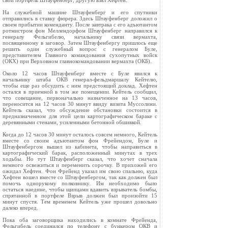
свой портфель Штауфенберг, другую взял Хефтен.
На служебной машине Штауфенберг и его спутники
отправились в ставку фюрера. Здесь Штауфенберг доложил о
своем прибытии коменданту. После завтрака с его адъютантом
ротмистром фон Меллендорфом Штауфенберг направился к
генералу Фельгибелю, начальнику связи вермахта,
посвященному в заговор. Затем Штауфенбергу пришлось еще
решить один служебный вопрос с генералом Буле,
представителем Главного командования сухопутных войск
(ОКХ) при Верховном главнокомандовании вермахта (ОКБ).
Около 12 часов Штауфенберг вместе с Буле явился к
начальнику штаба ОКВ генерал‑фельдмаршалу Кейтелю,
чтобы еще раз обсудить с ним предстоящий доклад. Хефтен
остался в приемной в том же помещении. Кейтель сообщил,
что совещание, первоначально назначенное на 13 часов,
переносится на 12 часов 30 минут ввиду визита Муссолини.
Кейтель сказал, что обсуждение обстановки состоится в
предназначенном для этой цели картографическом бараке с
деревянными стенами, усиленными бетонной обшивкой.
Когда до 12 часов 30 минут осталось совсем немного, Кейтель
вместе со своим адъютантом фон Фрейендом, Буле и
Штауфенбергом вышел из кабинета, чтобы направиться в
картографический барак, расположенный минутах в трех
ходьбы. Но тут Штауфенберг сказал, что хочет сначала
немного освежиться и переменить сорочку. В прихожей его
ожидал Хефтен. Фон Фрейенд указал им свою спальню, куда
Хефтен вошел вместе со Штауфенбергом, так как должен был
помочь однорукому полковнику. Им необходимо было
остаться наедине, чтобы щипцами вдавить взрыватель бомбы,
спрятанной в портфеле Взрыв должен был произойти 15
минут спустя. Тем временем Кейтель уже прошел довольно
далеко вперед.
Пока оба заговорщика находились в комнате Фрейенда,
Фельгибель соединился по телефону с бункером ОКВ и