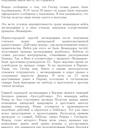
покушение имело место, но сорвалось.
Вскоре сообщение о том, что Гитлер только ранен, было
подтверждено. В 18 часов 30 минут по радио было передано
официальное сообщение о покушении. В нем указывалось, что
Гитлер получил лишь легкие ожоги и контузию.
Эта весть усилила нерешительность среди командиров войск
заговорщиков и в свою очередь замедлила осуществление
приказов «Валькирия».
Первоочередной задачей заговорщиков после покушения
считался захват центральной правительственной
радиостанции «Дейчланд зендер» для провозглашения нового
правительства. Войск для этого не было. Командиры частей,
получившие приказы заговорщиков, колебались. Кейтель из
ставки рассылал контрприказы, отменявшие распоряжения
Гепнера. Так, в Вене в соответствии с приказом «Валькирия»
были арестованы руководители СС. Через короткое время их
освободили по приказу ставки. То же произошло в Париже.
Узнав, что Гитлер жив, Клюге в панике категорически
отказался сотрудничать с заговорщиками и издал приказ о
сохранении верности фюреру. В ночь на 21 июля
арестованные ранее в Париже эсэсовские и гестаповские
главари были выпущены на свободу и приступили к арестам
членов заговора.
Главной надеждой заговорщиков в Берлине являлся танковый
батальон дивизии «Гроссдейчланд». Его командир майор
Ремер не был участником заговора Получив приказ занять
помещение имперской канцелярии и арестовать многих
видных генералов, Ремер усомнился в правомерности
подобных действий и обратился к Геббельсу. Тот уже имел
ясное представление о происходящем. Располагая прямым
проводом со ставкой, Геббельс связал Ремера с Гитлером.
Фюрер, голос которого Ремер легко узнал, приказал ему
немедленно занять штаб армии резерва и расстреливать
каждого, кто покажется ему подозрительным Ремер бросился