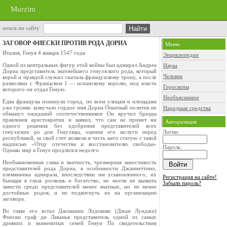
Murzim
поиск по сайту
ЗАГОВОР ФИЕСКИ ПРОТИВ РОДА ДОРИА
Меню
Италия, Генуя 4 января 1547 года
Энциклопедии
Одной из центральных фигур этой войны был адмирал Андреа
Наука
Дориа представитель знатнейшего генуэзского рода, который
Человек
верой и правдой служил сначала французскому трону, а после
размолвки с Францском I — испанскому королю, под власть
Гороскопы
которого он отдал Геную.
Необъяснимое
Едва французы покинули город, по всем улицам и площадям
уже громко зазвучало гордое имя Дориа Опытный политик не
Народные средства
обманул ожиданий соотечественников Он вручил бразды
правления аристократии и заявил, что сам не примет ни
Авторизация
одного решения без одобрения представителей всех
генуэзских ро дов Генуэзцы, оценив его заслуги перед
Логин:
республикой, за свой счет возвели в честь него статую с такой
надписью «Отцу отечества и восстановителю свободы»
Пароль:
Однако мир в Генуе продлился недолго.
Необыкновенная слава и знатность, чрезмерная заносчивость
представителей рода Дориа, в особенности Джаннеттино,
племянника адмирала, впоследствии им усыновленного, их
Регистрация на сайте!
бьющая в глаза роскошь и богатство, не могли не вызвать
Забыли пароль?
зависти среди представителей менее знатных, но не менее
достойных родов, и не подвигнуть их на организацию
заговора.
Во главе его встал Джованни Лодовико (Джан Луиджи)
Фиески граф ди Лаванья представитель одной из самых
древних и знаменитых семей Генуи По свидетельствам