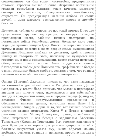
современников, он был горяч, честолюбив, предприимчив
отважен, страстно мечтал о славе Искреннее восхищение
граждан республики вызывали такие качества молодого
синьора как честность, обходительность незлобивость,
открытость Он предупреждал желания любого из своих
друзей и умел завоевать расположение народа и дружбу
богатых.
Документы той эпохи донесли до нас такой пример В городе
существовала крупная корпорация, в которую входили
прядильщики шелка, рабочие ткацких мастерских, но
постоянные войны Республики довели большую часть этих
людей до крайней нищеты Граф Фиески по мере сил помогал
ткачам и даже поселил в своем дворце самых нуждающихся
Джованни Людовико снабжал их деньгами, едой и просил
никому не говорить об этом, поскольку не нуждается как
говорил он, в ином вознаграждении, кроме счастья помогать
обездоленным ткачи готовы были поддержать своего
благодетеля в любом деле Понимая это, граф Фиески в беседе
с ними вспоминал былую свободу, сожалея о том, что гранды
слишком заняты собственными делами и интересами.
Однако 22‑летний Джованни Фиески не мог даже надеяться
на какой‑либо достойный пост в Республике, пока Дориа
находились у власти Надо признать что мысли о перевороте
внушали ему многие люди, надеявшиеся и для себя найти
выгоду в гражданской войне, — в первую очередь французы,
делавшие Фиески недвусмысленные предложения и
обещавшие немалые деньги, во‑вторых папа Павел III,
ненавидевший Андреа Дориа за то, что тот активно помогал
усилению влияния императора Карла V в Италии в ущерб
римскому трону. Молодой генуэзец, проездом побывав в
Риме, встречался и вел беседы с кардиналом Агостино
Тривульцио (Кардинал Тривульцио был горячим защитником
дела Франции и ее короля при римском дворе), который с
большим искусством указал ему, каким образом можно
возбудить ревность грандов и ненависть простого народа к