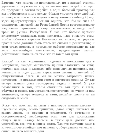
Заметив, что многие из приглашенных им в высшей степени
удивлены присутствием в доме неизвестных людей и солдат,
он предложил гостям перейти в один большой просторный
зал и обратился к ним с речью «Нельзя упустить этот удобный
момент, если мы хотим защитить нашу жизнь и свободу Среди
здесь присутствующих нет ни одного, кто бы не знал об
опасности, нависшей над Республикой Дориа восторжествуют
над нашим терпением и скоро окончательно возведут свой
трон на руинах Республики У нас нет больше времени
втихомолку оплакивать наше несчастье, надо рискнуть всем,
чтобы избежать тирании Поскольку зло сильно, и средства
против него должны быть столь же сильны и решительны; и
если страх попасть в постыдное рабство производит на вас
хоть какое‑нибудь впечатление, предупредите своими
действиями и помешайте тем, кто готовит вам цепи.
Каждый из нас, хорошенько подумав о положении дел в
Республике, найдет множество причин отомстить за себя,
причин законных и славных, ибо наша личная неприязнь или
ненависть к роду Дориа неразрывно связана с мечтой об
общественном благе, и мы не можем отбросить наших
интересов, не предавая при этом и интересов родины. От вас
теперь зависит дать государству отдых и покой Я уже
позаботился о том, чтобы облегчить вам путь к славе,
обдумав и решив, как устранить препятствия, могущие на нем
возникнуть; теперь очередь за вами, решайте, хотите ли вы
следовать за мной.
Вижу, что всех вас привели в некоторое замешательство и
изумление меры, мною принятые, даже испуг читается на
ваших лицах, но оружие и решимость (в сочетании с
осторожностью) необходимы всем нам для достижения
общих целей Скажу больше, в таком деле должно нам
употребить все, что в наших силах. Так что смятение ваше в
конечном счете пойдет вам на пользу, обернувшись успехом и
славой нашего великого дела.