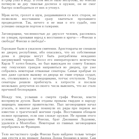
и граф упал в воду. В этом месте было неглубоко, но Фиески
потянули ко дну тяжелые доспехи и оружие, он не смог
быстро освободиться от них и утонул.
Мрак ночи, грохот и шум, раздававшиеся со всех сторон, не
позволили восставшим сразу хватиться пропавшего
предводителя. Так, ничего и не зная о его судьбе, они
успешно овладели портом и галерами.
Заговорщики, численностью до двухсот человек, рассеялись
по улицам, призывая народ к восстанию и крича— «Фиески и
свобода! Фиески и свобода!»
Горожане были в ужасном смятении. Аристократы не спешили
во дворец республики, ибо опасались, что их собственные
дома и дворцы могут быть разграблены нежданно
нагрянувшей чернью. Посол его императорского величества
Карла V хотел бежать, но был вынужден по совету близких
ему генуэзских грандов направиться во дворец, где уже
собрались некоторые отважные сенаторы. Самые храбрые из
них даже сделали вылазку из дворца во главе отряда солдат,
но, столкнувшись с заговорщиками, тотчас отступили. Тогда
сенаторы решили прибегнуть к хитрости и послали
нескольких депутатов из своего числа выяснить, что же стало
причиной беспорядков.
Между тем, услышав о смерти графа Фиески, власти
воспрянули духом. Были отданы приказы гвардии и народу
защищать законное правительство. Пыл заговорщиков начал
угасать, и многие даже покинули их ряды при первом же
известии о трагической кончине графа. Восставшим обещали
полное прощение, если они сложат оружие. Не приняв этого
условия, Джироламо Фиески, брат Джованни Лодовико,
удалился в Монтобио. Некоторые из главных заговорщиков
перебрались во Францию.
Тело несчастного графа Фиески было найдено только четыре
дня спустя и по приказу Андреа Дориа брошено в море. Сам