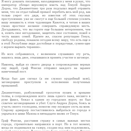
Я могу доказать письмами, находящимися у меня в руках, что
император обещал верховную власть над Генуей Андреа
Дориа, что Джаннеттино три раза подсылал людей отравить
меня, что он отдал тайный приказ1 перебить весь мой род, как
только умрет его дядя, но известия об этих гнусных
преступлениях уже не смогут в еще большей степени усилить
вашу ненависть к этим чудовищам Кажется, я читаю в ваших
глазах яростное желание совершить справедливую месть.
Догадываюсь, что вы горите еще большим нетерпением, чем
я, излить свое негодование, защитить свое состояние, покой и
честь ваших семей. Идемте же, спасем репутацию Генуи,
свободу родины, покажем сегодня всему миру, что есть еще и
в этой Республике люди достойные и порядочные, сумею‑щие
с корнем вырвать тиранию».
Из всех собравшихся, с волнением слушавших эту речь,
нашлось лишь двое, отказавшихся принять участие в заговоре.
Наконец, выйдя из своего дворца в сопровождении верных
ему людей, граф Фиески отправил каждого на заранее
намеченный пост.
Когда был дан сигнал (а им служил орудийный залп),
заговорщики приступили к исполнению полученных
приказаний.
Джаннеттино, разбуженный грохотом пушек и криками
толпы, в сопровождении всего лишь одного пажа, несшего в
руке факел, бежал к одним из городских ворот, но был
схвачен заговорщиками и убит. Слуги Андреа Дориа, боясь за
участь своего господина, помогли ему поскорее сесть на коня.
Старому адмиралу посчастливилось выбраться из города и
укрыться в замке Мазона в пятнадцати милях от Генуи.
Граф Фиески, расставив стражу в самых важных местах
города, стремительно направился в порт. Но в тот момент,
когда он поднимался на галеру, сходни под ним подломились,