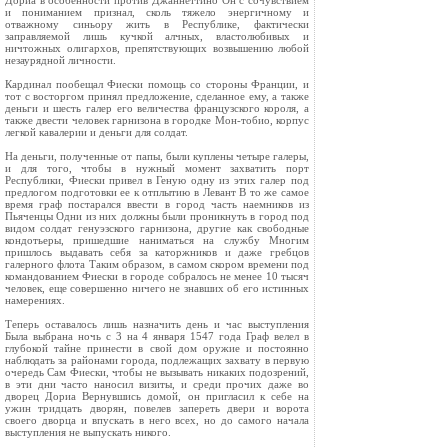
Дориа в особенности против Джаннеттино Он с сочувствием
и пониманием признал, сколь тяжело энергичному и
отважному синьору жить в Республике, фактически
заправляемой лишь кучкой алчных, властолюбивых и
ничтожных олигархов, препятствующих возвышению любой
незаурядной личности.
Кардинал пообещал Фиески помощь со стороны Франции, и
тот с восторгом принял предложение, сделанное ему, а также
деньги и шесть галер его величества французского короля, а
также двести человек гарнизона в городке Мон‑тобио, корпус
легкой кавалерии и деньги для солдат.
На деньги, полученные от папы, были куплены четыре галеры,
и для того, чтобы в нужный момент захватить порт
Республики, Фиески привел в Геную одну из этих галер под
предлогом подготовки ее к отплытию в Левант В то же самое
время граф постарался ввести в город часть наемников из
Пьяченцы Одни из них должны были проникнуть в город под
видом солдат генуэзского гарнизона, другие как свободные
кондотьеры, пришедшие наниматься на службу Многим
пришлось выдавать себя за каторжников и даже гребцов
галерного флота Таким образом, в самом скором времени под
командованием Фиески в городе собралось не менее 10 тысяч
человек, еще совершенно ничего не знавших об его истинных
намерениях.
Теперь оставалось лишь назначить день и час выступления
Была выбрана ночь с 3 на 4 января 1547 года Граф велел в
глубокой тайне принести в свой дом оружие и постоянно
наблюдать за районами города, подлежащих захвату в первую
очередь Сам Фиески, чтобы не вызывать никаких подозрений,
в эти дни часто наносил визиты, и среди прочих даже во
дворец Дориа Вернувшись домой, он пригласил к себе на
ужин тридцать дворян, повелев запереть двери и ворота
своего дворца и впускать в него всех, но до самого начала
выступления не выпускать никого.