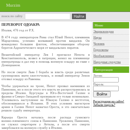
Murzim
поиск по сайту
ПЕРЕВОРОТ ОДОАКРА
Меню
Италия, 476 год от Р.Х.
Энциклопедии
В 474 году императором Рима стал Юлий Непот, племянник
Наука
Марцеллина, успешно воевавший против вандалов. Он
Человек
командовал большим флотом, обеспечивающим оборону
берегов Адриатического моря от вандальских пиратов.
Гороскопы
Византийский император Лев I пригласил Непота в
Необъяснимое
Константинополь, возвел в патриции, женил на племяннице
императрицы и дал ему в помощь военную эскадру во главе с
Народные средства
Домицианом.
Авторизация
Но после смерти Льва I борьба за власть среди различных
группировок знати ожесточилась, и новый император Зенон
Логин:
отозвал эскадру из Равенны.
Пароль:
Чтобы удержаться на троне, Непот призвал наемников из
Паннонии, но и после этого его власть не распространилась за
пределы Италии. Бургунды в Юго‑Восточной Галлии и
франки в Северо‑Западной признавали его только номинально.
Усиливалось наступление на Южную Галлию и вестготов,
Регистрация на сайте!
обосновавшихся в Испании. В этих условиях магистром
Забыли пароль?
армии в Галлии Непот назначил Ореста, и это окончательно
решило судьбу императора.
Карьера Ореста началась после распада гуннского
военно‑племенного союза в Паннонии. Уроженец Паннонии,
он служил секретарем у Аттилы, а после его смерти
завербовался на военную службу в Италию.