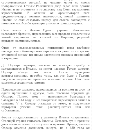
соответствующих регалий, не чеканил монет со своим
изображением. Отныне Ра‑веннский двор ведал лишь делами
Италии и не стремился к господству над Воин варварскими
королевствами. В отличие от организаторов всех
предшествующих военных переворотов, новый правитель
Италии не стал создавать ширму для своего господства с
помощью какой‑либо креатуры римского происхождения.
Свою власть в Италии Одоакр укрепил облегчением
налогового бремени, переселением в ее пределы с наделением
землей старинных ее жителей из Нори‑ки, раздачей
варварам‑наемникам земель.
Отказ от великодержавных притязаний имел глубокие
последствия и благоприятно отразился на развитии соседских
отношений между коренным населением римских провинций
и варварами.
До Одоакра варвары, нанятые на военную службу и
находившиеся в Италии, не имели наделов. Готовя заговор,
Одоакр обещал им землю. После переворота
варвары‑наемники, подобно тому, как это было в Галлии,
получили наделы по правилам военного постоя. Они были
расселены среди итало‑римлян.
Перемещение варваров, находившихся на военном постое, из
одной провинции в другую, было обычным порядком до
Одоакра. Пример тому — перемещение бургундов в
Сабаудию в 443 году и неоднократные перемещения аланов в
середине V в. Одоакр отказался от этого, и полученные
варварами участки стали рассматриваться ими как
собственные.
Форма государственного управления Италии сохранилась.
Столицей страны считалась Равенна. Остались суд и прежние
должности со всеми их титулами и правами. Правда, сначала
Одоакр отменил должность консула, но с 480 года он