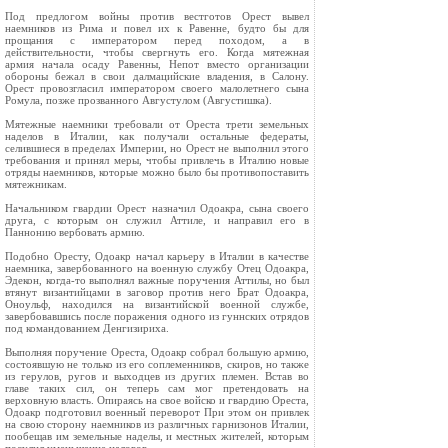
Под предлогом войны против вестготов Орест вывел
наемников из Рима и повел их к Равенне, будто бы для
прощания с императором перед походом, а в
действительности, чтобы свергнуть его. Когда мятежная
армия начала осаду Равенны, Непот вместо организации
обороны бежал в свои далмацийские владения, в Салону.
Орест провозгласил императором своего малолетнего сына
Ромула, позже прозванного Августулом (Августишка).
Мятежные наемники требовали от Ореста трети земельных
наделов в Италии, как получали остальные федераты,
селившиеся в пределах Империи, но Орест не выполнил этого
требования и принял меры, чтобы привлечь в Италию новые
отряды наемников, которые можно было бы противопоставить
мятежникам.
Начальником гвардии Орест назначил Одоакра, сына своего
друга, с которым он служил Аттиле, и направил его в
Паннонию вербовать армию.
Подобно Оресту, Одоакр начал карьеру в Италии в качестве
наемника, завербованного на военную службу Отец Одоакра,
Эдекон, когда‑то выполнял важные поручения Аттилы, но был
втянут византийцами в заговор против него Брат Одоакра,
Оноульф, находился на византийской военной службе,
завербовавшись после поражения одного из гуннских отрядов
под командованием Денгизириха.
Выполняя поручение Ореста, Одоакр собрал большую армию,
состоявшую не только из его соплеменников, скиров, но также
из герулов, ругов и выходцев из других племен. Встав во
главе таких сил, он теперь сам мог претендовать на
верховную власть. Опираясь на свое войско и гвардию Ореста,
Одоакр подготовил военный переворот При этом он привлек
на свою сторону наемников из различных гарнизонов Италии,
пообещав им земельные наделы, и местных жителей, которым