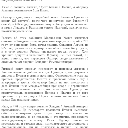
посулил уменьшение налогов.
Узнав о военном мятеже, Орест бежал в Павию, а оборону
Равенны возглавил его брат Павел.
Одоакр осадил, взял и разграбил Павию. Пленного Ореста он
казнил (28 августа), после чего приступом взял Равенну (4
сентября 476 года), низложил Ромула Августула и сослал его
в замок Лукулла в Кампании (около Неаполя), назначив ему
пожизненную пенсию.
Рассказ об этих событиях Марцел‑лин Комит заключает
словами: «Западная империя римского народа, котр‑рой в 709
году от основания Рима начал править Октавиан Август, на
522 год правления императоров погибла с этим Августулом,
и с того времени Римом управляют короли готов». Хотя
хронист допустил неточность (Одоакр не был готом), он
верно отметил, что переворот Одоакра свидетельствовал об
окончательном падении Западной Римской империи.
Римский сенат признал переворот и направил легатов в
Константинополь добиваться для Одоакра права управлять
диоцезом Италии в звании патриция. Одновременно туда же
прибыли представители Непота с просьбой помочь ему в
возвращении трона. Император Зинон не мог вмешаться в
дела Италии из‑за междоусобицы при дворе и ограничился
ответным письмом, в котором советовал Одоакру не
препятствовать возвращению Непота в Италию и от него
принять титул патриция. Однако в этом же письме Зинон
назвал Одоакра патрицием.
Итак, в 476 году существование Западной Римской империи
прекратилось. До переворота правители Италии именовали
себя императорами даже тогда, когда их власть не
распространялась за ее пределы, и стремились продолжить
великодержавную политику Рима. Одоакр понял ее
нереальность и отослал знаки императорского достоинства в
Константинополь. Он не облачался в пурпур, не носил