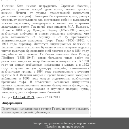
Ученики Коха немало потрудились. Страшная болезнь,
дифтерит, уносила каждый день сотни, тысячи детских
жизней. Лечили от удушья трахеотомией (вскрытием
дыхательного горла). Некоторые бесстрашные врачи, рискуя
умереть от смертельного яда, жертвовали собой и высасывали
ложные перепонки, находящиеся в только что открытом
дыхательном горле. Так погиб врач-писатель М.А. Булгаков.
И вот в 1884 году Фридрих Лефлер (1852–1915) открыл
возбудителя дифтерии и описал этиологию дифтерита, что
дало возможность Э. Берингу и Э. Ру приготовить
антитоксическую сыворотку. Георг Гафки (1850–1918), с
1904 года директор Института инфекционных болезней в
Берлине, описал этиологию брюшного тифа, впервые выделил
чистые культуры брюшнотифозной палочки и дал в 1884 году
подробное ее описание. Особенно заметным был Рихард
Пфейфер (1858–1945), автор большого числа работ по
различным вопросам микробиологии и иммунитета. В 1890
году он описал возбудителя инфлюэнцы в мазках, а в 1892
году получил чистую культуру микроба, считавшегося
возбудителем гриппа; в 1894 году одновременно с русским
врачом В.И. Исаевым открыл и изучил бактериолиз холерных
вибрионов; в 1896 году открыл эндотоксины возбудителя
брюшного тифа. В объяснении механизма иммунитета
пытался противопоставить явления бактериолиза фагоцитозу.
Пфейфер внес много нового в изучение малярии, чумы,
холеры и других инфекционных болезней.
Автор -
DARK-ADMIN
, дата - 22.04.2011
Информация
Посетители, находящиеся в группе
Гости
, не могут оставлять
комментарии к данной публикации.
Вы просматриваете мобильную версию сайта.
Перейти на
полную версию