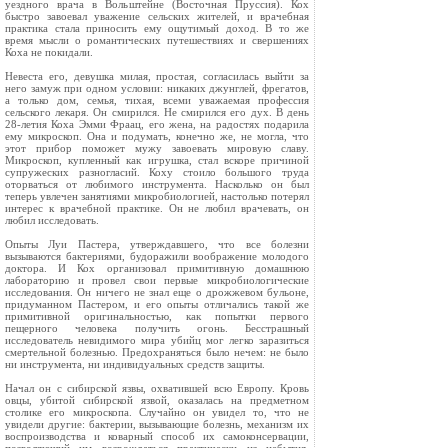
уездного врача в Вольштейне (Восточная Пруссия). Кох
быстро завоевал уважение сельских жителей, и врачебная
практика стала приносить ему ощутимый доход. В то же
время мысли о романтических путешествиях и свершениях
Коха не покидали.
Невеста его, девушка милая, простая, согласилась выйти за
него замуж при одном условии: никаких джунглей, фрегатов,
а только дом, семья, тихая, всеми уважаемая профессия
сельского лекаря. Он смирился. Не смирился его дух. В день
28-летия Коха Эмми Фраац, его жена, на радостях подарила
ему микроскоп. Она и подумать, конечно же, не могла, что
этот прибор поможет мужу завоевать мировую славу.
Микроскоп, купленный как игрушка, стал вскоре причиной
супружеских разногласий. Коху стоило большого труда
оторваться от любимого инструмента. Насколько он был
теперь увлечен занятиями микробиологией, настолько потерял
интерес к врачебной практике. Он не любил врачевать, он
любил исследовать.
Опыты Луи Пастера, утверждавшего, что все болезни
вызываются бактериями, будоражили воображение молодого
доктора. И Кох организовал примитивную домашнюю
лабораторию и провел свои первые микробиологические
исследования. Он ничего не знал еще о дрожжевом бульоне,
придуманном Пастером, и его опыты отличались такой же
примитивной оригинальностью, как попытки первого
пещерного человека получить огонь. Бесстрашный
исследователь невидимого мира убийц мог легко заразиться
смертельной болезнью. Предохраняться было нечем: не было
ни инструмента, ни индивидуальных средств защиты.
Начал он с сибирской язвы, охватившей всю Европу. Кровь
овцы, убитой сибирской язвой, оказалась на предметном
столике его микроскопа. Случайно он увидел то, что не
увидели другие: бактерии, вызывающие болезнь, механизм их
воспроизводства и коварный способ их самоконсервации,