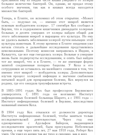
присланной ему из Индии части кишки умершего от холеры
большое количество бактерий. Он, однако, не придал этому
особого значения, так как в кишках всегда находится
множество бактерий.
Теперь, в Египте, он вспомнил об этом открытии. «Может
быть, — подумал он, — именно этот микроб является
искомым возбудителем холеры». 17 сентября Кох сообщил в
Берлин, что в содержимом кишечников двенадцати холерных
больных и десяти умерших от холеры найден общий для
этого заболевания микроб и выращена его культура. Но ему
не удалось вызвать заболевания холерой путем инъекции этой
культуры животным. К этому времени в Египте эпидемия уже
начала стихать и дальнейшие исследования представлялись
невозможными. Поэтому комиссия направилась в Индию, в
Калькутту, где все еще гнездилась холера. Больные и умершие
вновь были подвергнуты исследованиям, и опять был найден
тот же микроб, что и в Египте, — те же имеющие форму
запятой соединенные попарно бациллы. У Коха и его
сотрудников не оставалось ни малейшего сомнения в том, что
именно этот микроб — возбудитель холеры. Дополнительно
изучив процесс холерной инфекции и значение снабжения
питьевой водой для прекращения болезни, Кох вернулся на
родину, где его ожидала триумфальная встреча.
В 1885–1891 годах Кох был профессором Берлинского
университета. С 1891 года он возглавлял Институт
инфекционных болезней больницы Шаритэ, а с 1901 года —
Институт инфекционных болезней в Берлине, впоследствии
названный именем Коха.
В 1904 году Кох отказался от должности директора
Института инфекционных болезней, чтобы заняться только
исследовательской деятельностью. Через год ему
одновременно с Адольфом Байером, выдающимся
исследователем красителей, была присуждена Нобелевская
премия, а еще через пять лет, 27 мая 1910 года, Роберт Кох
умер. Он ушел из жизни так же тихо и скромно, как и жил.