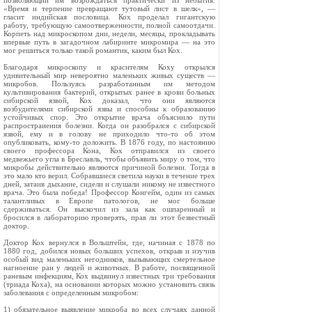
позволяющий им возрождаться практически из небытия.
«Время и терпение превращают тутовый лист в шелк», —
гласит индийская пословица. Кох проделал гигантскую
работу, требующую самоотверженности, полной самоотдачи.
Корпеть над микроскопом дни, недели, месяцы, прокладывать
впервые путь в загадочном лабиринте микромира — на это
мог решиться только такой романтик, каким был Кох.
Благодаря микроскопу и красителям Коху открылся
удивительный мир невероятно маленьких живых существ —
микробов. Пользуясь разработанным им методом
культивирования бактерий, открытых ранее в крови больных
сибирской язвой, Кох доказал, что они являются
возбудителями сибирской язвы и способны к образованию
устойчивых спор. Это открытие врача объяснило пути
распространения болезни. Когда он разобрался с сибирской
язвой, ему и в голову не приходило что-то об этом
опубликовать, кому-то доложить. В 1876 году, по настоянию
своего профессора Кона, Кох отправился из своего
медвежьего угла в Бреславль, чтобы объявить миру о том, что
микробы действительно являются причиной болезни. Тогда в
это мало кто верил. Собравшиеся светила науки в течение трех
дней, затаив дыхание, сидели и слушали никому не известного
врача. Это была победа! Профессор Конгейм, один из самых
талантливых в Европе патологов, не мог больше
сдерживаться. Он выскочил из зала как ошпаренный и
бросился в лабораторию проверять, прав ли этот безвестный
доктор.
Доктор Кох вернулся в Вольштейн, где, начиная с 1878 по
1880 год, добился новых больших успехов, открыв и изучив
особый вид маленьких негодников, вызывающих смертельное
нагноение ран у людей и животных. В работе, посвященной
раневым инфекциям, Кох выдвинул известных три требования
(триада Коха), на основании которых можно установить связь
заболевания с определенным микробом:
1) обязательное выявление микроба во всех случаях данной