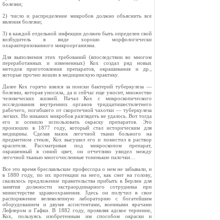
болезни;
2) число и распределение микробов должно объяснить все
явления болезни;
3) в каждой отдельной инфекции должен быть определен свой
возбудитель в виде хорошо морфологически
охарактеризованного микроорганизма.
Для выполнения этих требований (впоследствии во многом
переработанных и измененных) Кох создал ряд новых
методов приготовления препаратов, окрашивания и др.,
которые прочно вошли в медицинскую практику.
Далее Кох горячо взялся за поиски бактерий туберкулеза —
болезни, которая уносила, да и сейчас еще уносит, множество
человеческих жизней. Начал Кох с микроскопического
исследования внутренних органов тридцатишестилетнего
рабочего, погибшего от скоротечной чахотки — туберкулеза
легких. Но никаких микробов разглядеть не удалось. Вот тогда
его и осенило использовать окраску препаратов. Это
произошло в 1877 году, который стал историческим для
медицины. Сделав мазок легочной ткани больного на
предметном стекле, Кох высушил его и поместил в раствор
красителя. Рассматривая под микроскопом препарат,
окрашенный в синий цвет, он отчетливо увидел между
легочной тканью многочисленные тоненькие палочки…
Все это время бреславльские профессора о нем не забывали, и
в 1880 году, по их протекции на него, как снег на голову,
свалилось предложение правительства прибыть в Берлин для
занятия должности экстраординарного сотрудника при
министерстве здравоохранения. Здесь он получил в свое
распоряжение великолепную лабораторию с богатейшим
оборудованием и двумя ассистентами, военными врачами
Лефлером и Гафки. В 1882 году, проявляя адское терпение,
Кох, пользуясь изобретенным им способом окраски и