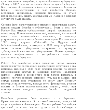
культивирования микробов, открыл возбудителя туберкулеза.
24 марта 1882 года на заседании общества врачей в Берлине
Кох сообщил об открытии возбудителя туберкулеза («палочка
Коха»). Присутствующий в зале профессор Вирхов,
верховный законодатель немецкой медицины, не сумев
побороть эмоции, вышел, хлопнув дверью. Наверное, впервые
ему нечего было сказать.
Сделано было значительнейшее открытие, позволившее начать
поиски средств борьбы с туберкулезом. Весть о том, что
Роберт Кох открыл туберкулезный микроб, пронеслась по
всему миру. В одночасье маленький, серьезный, близорукий
немец стал знаменитейшим человеком, к которому
устремились учиться микробиологи всех стран. Кох основал в
1886 году журнал «Zeitschrift fur Hygiene und
Infectionskrankheiten», в котором в 1890 году опубликовал
метод лечения туберкулеза экстрактом из культуры
туберкулезной палочки — туберкулином. Однако препарат
оказался неэффективным и употребляется лишь для
диагностики туберкулеза.
Роберт Кох разработал метод выделения чистых культур
микробов путем посева смеси на пластинках желатина и с его
помощью выделил в 1883 году вибрион холеры, по форме
напоминающий запятую и названный поэтому «холерной
запятой». Ближе к осени этого года холера появилась в
Египте, причем возникло опасение, что, как и раньше, она
оттуда начнет свое странствие по всему миру. Поэтому
некоторые правительства, прежде всего французское, решили
послать в Египет исследовательские группы, чтобы при
помощи новых методов научиться борьбе с эпидемией
холеры.
Подобное решение было принято и в Германии.
Правительство назначило Коха главой комиссии, которая 24
августа прибыла в Александрию. Местом работы был выбран
греческий госпиталь. Еще за год до этого Кох наблюдал в