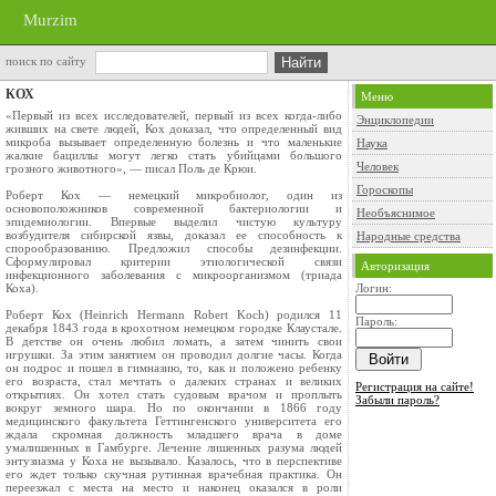
Murzim
поиск по сайту
КОХ
Меню
«Первый из всех исследователей, первый из всех когда-либо
Энциклопедии
живших на свете людей, Кох доказал, что определенный вид
микроба вызывает определенную болезнь и что маленькие
Наука
жалкие бациллы могут легко стать убийцами большого
Человек
грозного животного», — писал Поль де Крюи.
Гороскопы
Роберт Кох — немецкий микробиолог, один из
основоположников современной бактериологии и
Необъяснимое
эпидемиологии. Впервые выделил чистую культуру
возбудителя сибирской язвы, доказал ее способность к
Народные средства
спорообразованию. Предложил способы дезинфекции.
Сформулировал критерии этиологической связи
Авторизация
инфекционного заболевания с микроорганизмом (триада
Коха).
Логин:
Роберт Кох (Heinrich Hermann Robert Koch) родился 11
Пароль:
декабря 1843 года в крохотном немецком городке Клаустале.
В детстве он очень любил ломать, а затем чинить свои
игрушки. За этим занятием он проводил долгие часы. Когда
он подрос и пошел в гимназию, то, как и положено ребенку
его возраста, стал мечтать о далеких странах и великих
Регистрация на сайте!
открытиях. Он хотел стать судовым врачом и проплыть
Забыли пароль?
вокруг земного шара. Но по окончании в 1866 году
медицинского факультета Геттингенского университета его
ждала скромная должность младшего врача в доме
умалишенных в Гамбурге. Лечение лишенных разума людей
энтузиазма у Коха не вызывало. Казалось, что в перспективе
его ждет только скучная рутинная врачебная практика. Он
переезжал с места на место и наконец оказался в роли