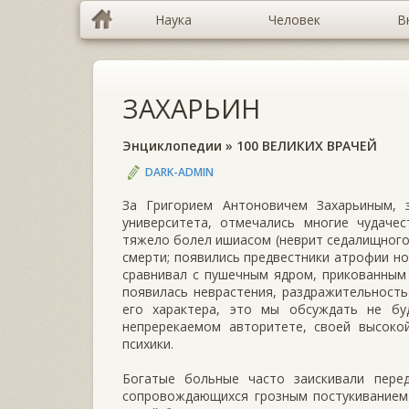
Наука
Человек
В
ЗАХАРЬИН
Энциклопедии
»
100 ВЕЛИКИХ ВРАЧЕЙ
DARK-ADMIN
За Григорием Антоновичем Захарьиным, 
университета, отмечались многие чудачес
тяжело болел ишиасом (неврит седалищного 
смерти; появились предвестники атрофии но
сравнивал с пушечным ядром, прикованным 
появилась неврастения, раздражительность
его характера, это мы обсуждать не б
непререкаемом авторитете, своей высоко
психики.
Богатые больные часто заискивали перед
сопровождающихся грозным постукиванием 