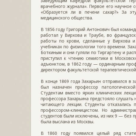
заведующим кафедрой факультетской тер
врачебного журнала». Первое его научное 
«Образуется ли в печени сахар?» За э
медицинского общества.
В 1856 году Григорий Антонович был команд
работал у Вирхова и Траубе, во французск
работы по крови, сделанные у Вирхова и
учебниках по физиологии того времени. Зах
Боткиным и они гуляли по Тиргартену и расп
приступил к чтению семиотики в Московск
адъюнктом, в 1862 году — ординарным проф
директором факультетской терапевтической
В конце 1869 года Захарьин отправился в 
был назначен профессор патологической
Студентам вместо ярких клинических лекц
профессора Захарьина предстояло слушать н
читающего лекции. Студенты отказались 
профессором-клиницистом. Но администра
студентов были исключены, из них 9 — без п
была выслана из Москвы.
В 1860 году появился целый ряд стате