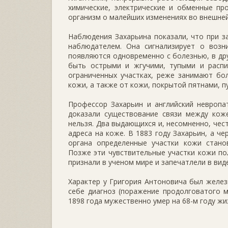
химические, электрические и обменные пр
организм о малейших изменениях во внешней
Наблюдения Захарьина показали, что при з
наблюдателем. Она сигнализирует о возн
появляются одновременно с болезнью, в дру
быть острыми и жгучими, тупыми и распи
ограниченных участках, реже занимают бо
кожи, а также от кожи, покрытой пятнами, пу
Профессор Захарьин и английский невропат
доказали существование связи между коже
нельзя. Два выдающихся и, несомненно, чест
адреса на коже. В 1883 году Захарьин, а ч
органа определенные участки кожи стано
Позже эти чувствительные участки кожи по
признали в ученом мире и запечатлели в вид
Характер у Григория Антоновича был железн
себе диагноз (поражение продолговатого м
1898 года мужественно умер на 68-м году жи