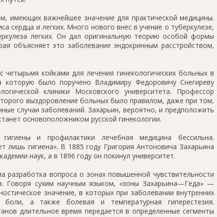
ем, имеющих важнейшее значение для практической медицины.
а сердца и легких. Много нового внес в учение о туберкулезе,
ркулеза легких. Он дал оригинальную теорию особой формы
рая объясняет это заболевание эндокринным расстройством,
 с четырьмя койками для лечения гинекологических больных в
за которую было поручено Владимиру Федоровичу Снегиреву
ологической клиники Московского университета. Профессор
оторого выздоровление больных было правилом, даже при том,
ные случаи заболеваний. Захарьин, вероятно, и предположить
 станет основоположником русской гинекологии.
 гигиены и профилактики лечебная медицина бессильна.
т лишь гигиена». В 1885 году Григория Антоновича Захарьина
демии наук, а в 1896 году он покинул университет.
ла разработка вопроса о зонах повышенной чувствительности
в. Говоря сухим научным языком, «зоны Захарьина—Геда» —
остическое значение, в которых при заболевании внутренних
 боли, а также болевая и температурная гиперестезия.
ганов длительное время передается в определенные сегменты