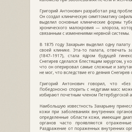
Григорий Антонович разработал ряд пробл
Он создал клиническую симптоматику сифилис
выделил основные клинические формы тубе
хронического малокровия — хлороза, кото
связанным с изменениями нервной системы.
В 1875 году Захарьин выделил одну палату
своей клинике. Эта-то палата, отвечать 
(1847–1917), стала ядром будущей гинек
Снегирев сделался блестящим хирургом, у к
что он оперировал самые сложные и запутан
не мог, что вследствие его деяния Снегирев
Григорий Антонович говорил, что «без
Победоносно спорить с недугами масс може
избирают почетным членом Петербургской ака
Наибольшую известность Захарьину принес
кожи при заболеваниях внутренних органо
определенные области кожи, имеющие диагн
органов часто проявляются отраженные
Раздражение от пораженных внутренних ор