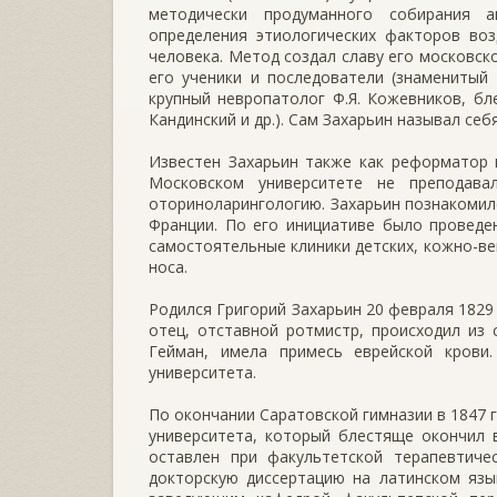
методически продуманного собирания а
определения этиологических факторов воз
человека. Метод создал славу его московск
его ученики и последователи (знаменитый 
крупный невропатолог Ф.Я. Кожевников, бл
Кандинский и др.). Сам Захарьин называл себ
Известен Захарьин также как реформатор 
Московском университете не преподава
оториноларингологию. Захарьин познакомил
Франции. По его инициативе было проведе
самостоятельные клиники детских, кожно-вен
носа.
Родился Григорий Захарьин 20 февраля 1829
отец, отставной ротмистр, происходил из 
Гейман, имела примесь еврейской кров
университета.
По окончании Саратовской гимназии в 1847 
университета, который блестяще окончил 
оставлен при факультетской терапевтиче
докторскую диссертацию на латинском язы