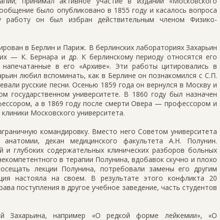
апии; принимал активное участие в издании «Московского
сообщение было опубликовано в 1855 году и касалось вопроса
ту работу он был избран действительным членом Физико-
ирован в Берлин и Париж. В берлинских лабораториях Захарьин
их — К. Бернара и др. К берлинскому периоду относятся его
 напечатанные в его «Архиве». Эти работы цитировались в
арьин любил вспоминать, как в Берлине он познакомился с С.П.
евали русские песни. Осенью 1859 года он вернулся в Москву и
ом государственном университете. В 1860 году был назначен
ессором, а в 1869 году после смерти Овера — профессором и
 клиники Московского университета.
заграничную командировку. Вместо него Советом университета
 анатомии, декан медицинского факультета А.Н. Полунин.
ий и глубоких содержательных клинических разборов больных
екомпетентного в терапии Полунина, вдобавок скучно и плохо
посещать лекции Полунина, потребовали замены его другим
ция настояла на своем. В результате этого конфликта 20
рава поступления в другое учебное заведение, часть студентов
й Захарьина, например «О редкой форме лейкемии», «О