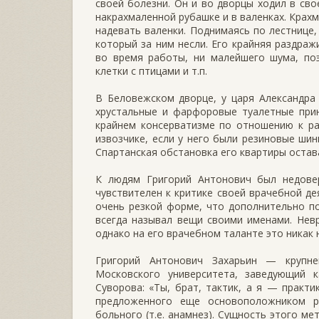
своей болезни. Он и во дворцы ходил в сво
накрахмаленной рубашке и в валенках. Крахм
надевать валенки. Поднимаясь по лестнице
который за ним несли. Его крайняя раздраж
во время работы, ни малейшего шума, поэ
клетки с птицами и т.п.
В Беловежском дворце, у царя Александра 
хрустальные и фарфоровые туалетные прин
крайнем консерватизме по отношению к ра
извозчике, если у него были резиновые шин
Спартанская обстановка его квартиры остава
К людям Григорий Антонович был недове
чувствителен к критике своей врачебной де
очень резкой форме, что дополнительно п
всегда называл вещи своими именами. Невр
однако на его врачебном таланте это никак 
Григорий Антонович Захарьин — крупне
Московского университета, заведующий 
Суворова: «Ты, брат, тактик, а я — практ
предложенного еще основоположником р
больного (т.е. анамнез). Сущность этого м