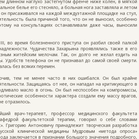
ем длинном наглухо застегнутом френче ниже колен, в мягкой
альное белье его стесняло, а больная нога заставляла и летом
, он присаживался на каждой междуэтажной площадке на стул,
ительность была причиной того, что он не выносил, особенно
тому на консультациях останавливали даже часы, выносили
III, во время болезненного приступа он разбил своей палкой
адлежности. Чудачества Захарьина проявлялись также в его
зным житейским мелочам. Так, он долго не желал ездить на
ы. Удобств телефона он не признавал до самой своей смерти.
лась без всяких перемен.
рчив, тем не менее часто в них ошибался. Он был крайне
ятельности. Защищаясь от нее, он нападал на критикующего в
одливало масло в огонь. Он был неспособен на компромиссы,
отические особенности характера создали ему массу врагов,
не отразилось.
йший врач-терапевт, профессор медицинского факультета
кафедрой факультетской терапии, говорил о себе словами
ик». Григорию Антоновичу принадлежит творческая разработка
усской клинической медицины Мудровым «метода опроса»
етода заключается в признании большого значения подробного,