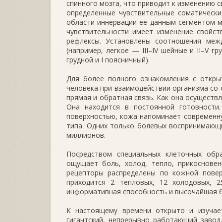
спинного мозга, что приводит к изменению 
определенные чувствительные соматически
области иннервации ее данным сегментом м
чувствительности имеет изменение свойст
рефлексы. Установлены соотношения меж
(например, легкое — III–IV шейные и II–V гр
грудной и I поясничный).
Для более полного ознакомления с откр
человека при взаимодействии организма со 
прямая и обратная связь. Как она осуществ
Она находится в постоянной готовност
поверхностью, кожа напоминает современн
типа. Одних только болевых воспринимающи
миллионов.
Посредством специальных клеточных обра
ощущает боль, холод, тепло, прикосновен
рецепторы распределены по кожной повер
приходится 2 тепловых, 12 холодовых, 2
информативная способность и высочайшая 
К настоящему времени открыто и изучае
гигантский, непрерывно работающий завод