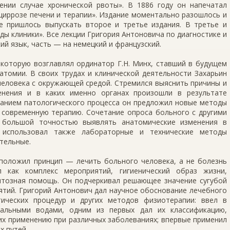
нии случае хронической рвоты». В 1886 году он напечатал
иррозе печени и терапии». Издание моментально разошлось и
е пришлось выпускать второе и третье издания. В третье и
ы клиники». Все лекции Григория Антоновича по диагностике и
й язык, часть — на немецкий и французский.
которую возглавлял ординатор Г.Н. Минх, ставший в будущем
томии. В своих трудах и клинической деятельности Захарьин
еловека с окружающей средой. Стремился выяснить причины и
менения и в каких именно органах произошли в результате
манием патологического процесса он предложил новые методы
 современную терапию. Сочетание опроса больного с другими
 большой точностью выявлять анатомические изменения в
 использовал также лабораторные и технические методы
ательные.
 положил принцип — лечить больного человека, а не болезнь
л как комплекс мероприятий, гигиенический образ жизни,
нтозная помощь. Он подчеркивал решающее значение сугубой
ятий. Григорий Антонович дал научное обоснование лечебного
тических процедур и других методов физиотерапии: ввел в
ральными водами, одним из первых дал их классификацию,
их применению при различных заболеваниях; впервые применил
х путей.