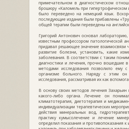
примечательном в диагностическом отноше
брошюру «Каломель при гипертрофическом ц
было переведено на немецкий язык. Вскор
последующие издания были прибавлены «Труд
общей терапии были переведены на английски
Григорий Антонович основал лабораторию, 
известным профессором патологической ана
придавал решающее значение взаимосвязи ч
развитие болезни, установить, какие из
заболевания. В соответствии с таким пони
диагностики и лечения, прочно вошедшие в
методами исследования позволило ему с
организме больного. Наряду с этим он
исследования, рассматривая их как вспомог
В основу своих методов лечения Захарьин
какого-либо органа. Лечение он понима
климатотерапия, диетотерапия и медикаме
индивидуализации терапевтических меропри
действия минеральных вод, гидротерапев
практику кумысолечение и лечение мине
определил показания и противопоказания к 
каломель при заболеваниях печени и желчны