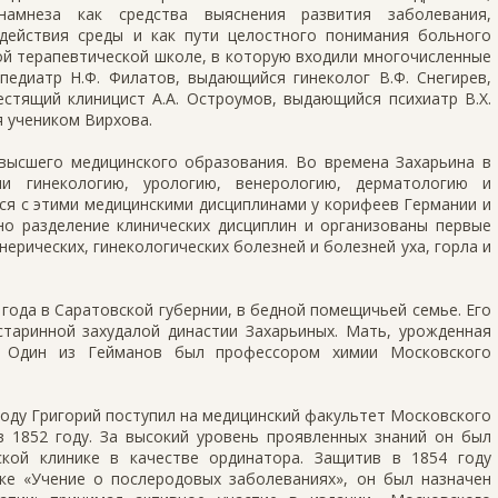
намнеза как средства выяснения развития заболевания,
действия среды и как пути целостного понимания больного
ой терапевтической школе, в которую входили многочисленные
педиатр Н.Ф. Филатов, выдающийся гинеколог В.Ф. Снегирев,
естящий клиницист А.А. Остроумов, выдающийся психиатр В.Х.
я учеником Вирхова.
высшего медицинского образования. Во времена Захарьина в
ли гинекологию, урологию, венерологию, дерматологию и
ся с этими медицинскими дисциплинами у корифеев Германии и
но разделение клинических дисциплин и организованы первые
ерических, гинекологических болезней и болезней уха, горла и
 года в Саратовской губернии, в бедной помещичьей семье. Его
старинной захудалой династии Захарьиных. Мать, урожденная
и. Один из Гейманов был профессором химии Московского
году Григорий поступил на медицинский факультет Московского
в 1852 году. За высокий уровень проявленных знаний он был
ской клинике в качестве ординатора. Защитив в 1854 году
ке «Учение о послеродовых заболеваниях», он был назначен