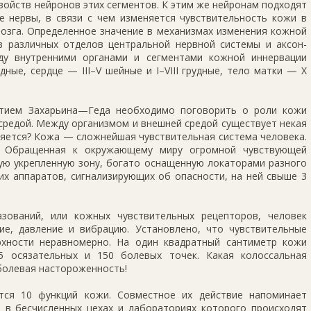
свойств нейронов этих сегментов. К этим же нейронам подходят
е нервы, в связи с чем изменяется чувствительность кожи в
озга. Определенное значение в механизмах изменения кожной
в различных отделов центральной нервной системы и аксон-
ду внутренними органами и сегментами кожной иннервации
удные, сердце — III–V шейные и I–VIII грудные, тело матки — X
ытием Захарьина—Геда необходимо поговорить о роли кожи
средой. Между организмом и внешней средой существует некая
ляется? Кожа — сложнейшая чувствительная система человека.
и. Обращенная к окружающему миру огромной чувствующей
ую укрепленную зону, богато оснащенную локаторами разного
х аппаратов, сигнализирующих об опасности, на ней свыше 3
зований, или кожных чувствительных рецепторов, человек
ие, давление и вибрацию. Установлено, что чувствительные
хности неравномерно. На один квадратный сантиметр кожи
5 осязательных и 150 болевых точек. Какая колоссальная
болевая настороженность!
тся 10 функций кожи. Совместное их действие напоминает
, в бесчисленных цехах и лабораториях которого происходят