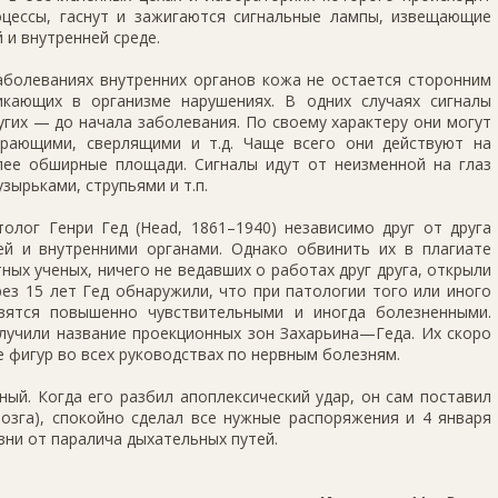
оцессы, гаснут и зажигаются сигнальные лампы, извещающие
 и внутренней среде.
аболеваниях внутренних органов кожа не остается сторонним
икающих в организме нарушениях. В одних случаях сигналы
гих — до начала заболевания. По своему характеру они могут
рающими, сверлящими и т.д. Чаще всего они действуют на
лее обширные площади. Сигналы идут от неизменной на глаз
зырьками, струпьями и т.п.
олог Генри Гед (Head, 1861–1940) независимо друг от друга
й и внутренними органами. Однако обвинить их в плагиате
ных ученых, ничего не ведавших о работах друг друга, открыли
ерез 15 лет Гед обнаружили, что при патологии того или иного
вятся повышенно чувствительными и иногда болезненными.
лучили название проекционных зон Захарьина—Геда. Их скоро
е фигур во всех руководствах по нервным болезням.
ый. Когда его разбил апоплексический удар, он сам поставил
озга), спокойно сделал все нужные распоряжения и 4 января
зни от паралича дыхательных путей.