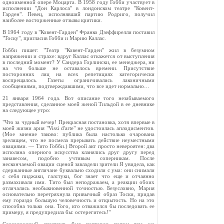
одноименной опере Моцарта. В 1958 году Гобби участвует в
исполнении "Дон Карлоса" в лондонском театре "Ковент-
Гарден". Певец, исполнявший партию Родриго, получил
наиболее восторженные отзывы критики.
В 1964 году в "Ковент-Гарден" Франко Дзеффирелли поставил
"Тоску", пригласив Гобби и Марию Каллас.
Гобби пишет: "Театр "Ковент-Гарден" жил в безумном
напряжении и страхе: вдруг Каллас откажется от выступления
в последний момент? У Сандера Горлински, ее менеджера, ни
на что больше не оставалось времени. Присутствие
посторонних лиц на всех репетициях категорически
воспрещалось. Газеты ограничивались лаконичными
сообщениями, подтверждавшими, что все идет нормально…
21 января 1964 года. Вот описание того незабываемого
представления, сделанное моей женой Тильдой в ее дневнике
на следующее утро:
"Что за чудный вечер! Прекрасная постановка, хотя впервые в
моей жизни ария "Vissi d'arte" не удостоилась аплодисментов.
(Мое мнение таково: публика была настолько очарована
зрелищем, что не посмела прерывать действие неуместными
овациями. — Тито Гобби.) Второй акт просто невероятен: два
исполина оперного искусства кланялись друг другу перед
занавесом, подобно учтивым соперникам. После
нескончаемой овации сценой завладели зрители Я увидела, как
сдержанные англичане буквально сходили с ума: они снимали
с себя пиджаки, галстуки, бог знает что еще и отчаянно
размахивали ими. Тито был неподражаем, а реакции обоих
отличались необыкновенной точностью. Безусловно, Мария
основательно перетряхнула привычный образ Тоски, придав
ему гораздо большую человечность и открытость. Но на это
способна только она. Того, кто отважился бы последовать ее
примеру, я предупредила бы: остерегитесь!"