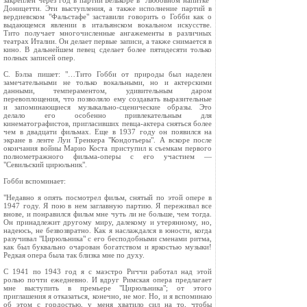
закреплен через год в партии Белькоре в "Любовном напитке"
Доницетти. Эти выступления, а также исполнение партий в
вердиевском "Фальстафе" заставили говорить о Гобби как о
выдающемся явлении в итальянском вокальном искусстве.
Тито получает многочисленные ангажементы в различных
театрах Италии. Он делает первые записи, а также снимается в
кино. В дальнейшем певец сделает более пятидесяти только
полных записей опер.
С. Бэлза пишет: "…Тито Гобби от природы был наделен
замечательными не только вокальными, но и актерскими
данными, темпераментом, удивительным даром
перевоплощения, что позволяло ему создавать выразительные
и запоминающиеся музыкально-сценические образы. Это
делало его особенно привлекательным для
кинематографистов, пригласивших певца-актера сняться более
чем в двадцати фильмах. Еще в 1937 году он появился на
экране в ленте Луи Тренкера "Кондотьеры". А вскоре после
окончания войны Марио Коста приступил к съемкам первого
полнометражного фильма-оперы с его участием —
"Севильский цирюльник".
Гобби вспоминает:
"Недавно я опять посмотрел фильм, снятый по этой опере в
1947 году. Я пою в нем заглавную партию. Я переживал все
внове, и понравился фильм мне чуть ли не больше, чем тогда.
Он принадлежит другому миру, далекому и утерянному, но,
надеюсь, не безвозвратно. Как я наслаждался в юности, когда
разучивал "Цирюльника" с его бесподобными сменами ритма,
как был буквально очарован богатством и яркостью музыки!
Редкая опера была так близка мне по духу.
С 1941 по 1943 год я с маэстро Риччи работал над этой
ролью почти ежедневно. И вдруг Римская опера предлагает
мне выступить в премьере "Цирюльника"; от этого
приглашения я отказаться, конечно, не мог. Но, и я вспоминаю
об этом с гордостью, у меня хватило сил на то, чтобы