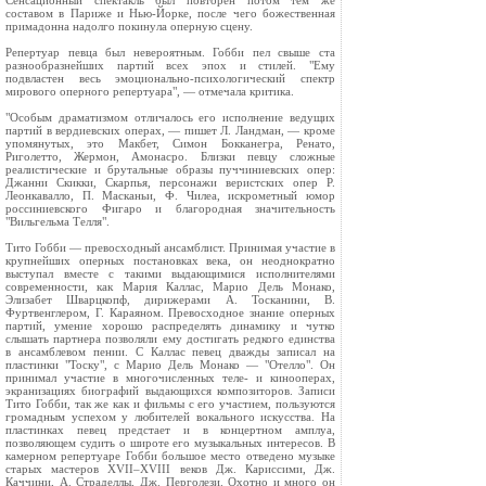
Сенсационный спектакль был повторен потом тем же
составом в Париже и Нью-Йорке, после чего божественная
примадонна надолго покинула оперную сцену.
Репертуар певца был невероятным. Гобби пел свыше ста
разнообразнейших партий всех эпох и стилей. "Ему
подвластен весь эмоционально-психологический спектр
мирового оперного репертуара", — отмечала критика.
"Особым драматизмом отличалось его исполнение ведущих
партий в вердиевских операх, — пишет Л. Ландман, — кроме
упомянутых, это Макбет, Симон Бокканегра, Ренато,
Риголетто, Жермон, Амонасро. Близки певцу сложные
реалистические и брутальные образы пуччиниевских опер:
Джанни Скикки, Скарпья, персонажи веристских опер Р.
Леонкавалло, П. Масканьи, Ф. Чилеа, искрометный юмор
россиниевского Фигаро и благородная значительность
"Вильгельма Телля".
Тито Гобби — превосходный ансамблист. Принимая участие в
крупнейших оперных постановках века, он неоднократно
выступал вместе с такими выдающимися исполнителями
современности, как Мария Каллас, Марио Дель Монако,
Элизабет Шварцкопф, дирижерами А. Тосканини, В.
Фуртвенглером, Г. Караяном. Превосходное знание оперных
партий, умение хорошо распределять динамику и чутко
слышать партнера позволяли ему достигать редкого единства
в ансамблевом пении. С Каллас певец дважды записал на
пластинки "Тоску", с Марио Дель Монако — "Отелло". Он
принимал участие в многочисленных теле- и кинооперах,
экранизациях биографий выдающихся композиторов. Записи
Тито Гобби, так же как и фильмы с его участием, пользуются
громадным успехом у любителей вокального искусства. На
пластинках певец предстает и в концертном амплуа,
позволяющем судить о широте его музыкальных интересов. В
камерном репертуаре Гобби большое место отведено музыке
старых мастеров XVII–XVIII веков Дж. Кариссими, Дж.
Каччини, А. Страделлы, Дж. Перголези. Охотно и много он