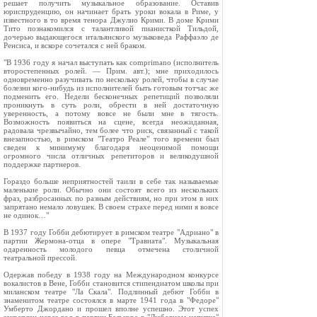
решает получить музыкальное образование. Оставив
юриспруденцию, он начинает брать уроки вокала в Риме, у
известного в то время тенора Джулио Крими. В доме Крими
Тито познакомился с талантливой пианисткой Тильдой,
дочерью выдающегося итальянского музыковеда Раффаэло де
Ренсиса, и вскоре сочетался с ней браком.
"В 1936 году я начал выступать как comprimano (исполнитель
второстепенных ролей. — Прим. авт.); мне приходилось
одновременно разучивать по нескольку ролей, чтобы в случае
болезни кого-нибудь из исполнителей быть готовым тотчас же
подменить его. Недели бесконечных репетиций позволяли
проникнуть в суть роли, обрести в ней достаточную
уверенность, а потому вовсе не были мне в тягость.
Возможность появиться на сцене, всегда неожиданная,
радовала чрезвычайно, тем более что риск, связанный с такой
внезапностью, в римском "Театро Реале" того времени был
сведен к минимуму благодаря неоценимой помощи
огромного числа отличных репетиторов и великодушной
поддержке партнеров.
Гораздо больше неприятностей таили в себе так называемые
маленькие роли. Обычно они состоят всего из нескольких
фраз, разбросанных по разным действиям, но при этом в них
запрятано немало ловушек. В своем страхе перед ними я вовсе
не одинок…"
В 1937 году Гобби дебютирует в римском театре "Адриано" в
партии Жермона-отца в опере "Травиата". Музыкальная
одаренность молодого певца отмечена столичной
театральной прессой.
Одержав победу в 1938 году на Международном конкурсе
вокалистов в Вене, Гобби становится стипендиатом школы при
миланском театре "Ла Скала". Подлинный дебют Гобби в
знаменитом театре состоялся в марте 1941 года в "Федоре"
Умберто Джордано и прошел вполне успешно. Этот успех