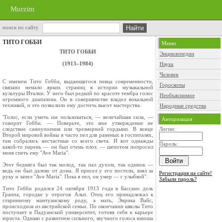
Murzim
поиск по сайту
ТИТО ГОББИ
Меню
ТИТО ГОББИ
Энциклопедии
(1913–1984)
Наука
Человек
С именем Тито Гобби, выдающегося певца современности,
Гороскопы
связано немало ярких страниц в истории музыкальной
культуры Италии. У него был редкий по красоте тембра голос
Необъяснимое
огромного диапазона. Он в совершенстве владел вокальной
техникой, и это позволило ему достичь высот мастерства.
Народные средства
"Голос, если уметь им пользоваться, — величайшая сила, —
Авторизация
говорит Гобби. — Поверьте, это мое утверждение не
следствие самоупоения или чрезмерной гордыни. В конце
Логин:
Второй мировой войны я часто пел для раненых в госпиталях,
там собрались несчастные со всего света. И вот однажды
Пароль:
какой-то парень — он был очень плох — шепотом попросил
меня спеть ему "Ave Maria".
Этот бедняга был так молод, так пал духом, так одинок —
ведь он был далеко от дома. Я присел у его постели, взял за
Регистрация на сайте!
руку и запел "Ave Maria". Пока я пел, он умер — с улыбкой".
Забыли пароль?
Тито Гобби родился 24 октября 1913 года в Бассано дель
Граппа, городке у отрогов Альп. Отец его принадлежал к
старинному мантуанскому роду, а мать, Энрика Вайс,
происходила из австрийской семьи. По окончании школы Тито
поступает в Падуанский университет, готовя себя к карьере
юриста. Однако с развитием сильного, звучного голоса юноша