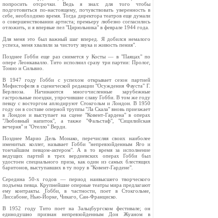
попросить отсрочки. Ведь я знал: для того чтобы
подготовиться по-настоящему, почувствовать уверенность в
себе, необходимо время. Тогда директора театров еще думали
о совершенствовании артиста; премьеру любезно согласились
отложить, и я впервые пел "Цирюльника" в феврале 1944 года.
Для меня это был важный шаг вперед. Я добился немалого
успеха, меня хвалили за чистоту звука и живость пения".
Позднее Гобби еще раз снимется у Косты — в "Паяцах" по
опере Леонкавалло. Тито исполнил сразу три партии: Пролог,
Тонио и Сильвио.
В 1947 году Гобби с успехом открывает сезон партией
Мефистофеля в сценической редакции "Осуждения Фауста" Г.
Берлиоза. Начинаются многочисленные зарубежные
гастрольные поездки, упрочившие славу Гобби. В том же году
певцу с восторгом аплодируют Стокгольм и Лондон. В 1950
году он в составе оперной труппы "Ла Скала" вновь приезжает
в Лондон и выступает на сцене "Ковент-Гардена" в операх
"Любовный напиток", а также "Фальстаф", "Сицилийская
вечерня" и "Отелло" Верди.
Позднее Марио Дель Монако, перечисляя своих наиболее
именитых коллег, называет Гобби "непревзойденным Яго и
тончайшим певцом-актером". А в то время за исполнение
ведущих партий в трех вердиевских операх Гобби был
удостоен специального приза, как один из самых блестящих
баритонов, выступавших в ту пору в "Ковент-Гардене".
Середина 50-х годов — период наивысшего творческого
подъема певца. Крупнейшие оперные театры мира предлагают
ему контракты. Гобби, в частности, поет в Стокгольме,
Лиссабоне, Нью-Йорке, Чикаго, Сан-Франциско.
В 1952 году Тито поет на Зальцбургском фестивале; он
единодушно признан непревзойденным Дон Жуаном в