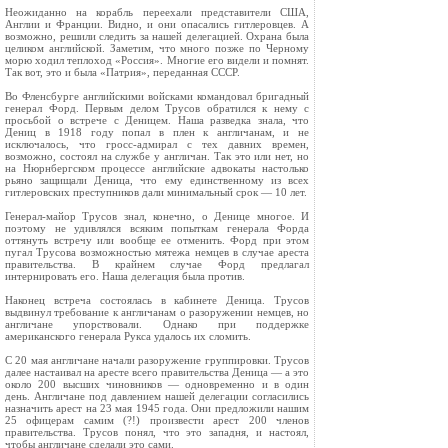
Неожиданно на корабль переехали представители США,
Англии и Франции. Видно, и они опасались гитлеровцев. А
возможно, решили следить за нашей делегацией. Охрана была
целиком английской. Заметим, что много позже по Черному
морю ходил теплоход «Россия». Многие его видели и помнят.
Так вот, это и была «Патрия», переданная СССР.
Во Фленсбурге английскими войсками командовал бригадный
генерал Форд. Первым делом Трусов обратился к нему с
просьбой о встрече с Деницем. Наша разведка знала, что
Дениц в 1918 году попал в плен к англичанам, и не
исключалось, что гросс-адмирал с тех давних времен,
возможно, состоял на службе у англичан. Так это или нет, но
на Нюрнбергском процессе английские адвокаты настолько
рьяно защищали Деница, что ему единственному из всех
гитлеровских преступников дали минимальный срок — 10 лет.
Генерал-майор Трусов знал, конечно, о Денице многое. И
поэтому не удивлялся всяким попыткам генерала Форда
оттянуть встречу или вообще ее отменить. Форд при этом
пугал Трусова возможностью мятежа немцев в случае ареста
правительства. В крайнем случае Форд предлагал
интернировать его. Наша делегация была против.
Наконец встреча состоялась в кабинете Деница. Трусов
выдвинул требование к англичанам о разоружении немцев, но
англичане упорствовали. Однако при поддержке
американского генерала Рукса удалось их сломить.
С 20 мая англичане начали разоружение группировки. Трусов
далее настаивал на аресте всего правительства Деница — а это
около 200 высших чиновников — одновременно и в один
день. Англичане под давлением нашей делегации согласились
назначить арест на 23 мая 1945 года. Они предложили нашим
25 офицерам самим (?!) произвести арест 200 членов
правительства. Трусов понял, что это западня, и настоял,
чтобы англичане сделали это сами.