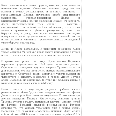
Были созданы оперативные группы, которые разъехались по
намеченным адресам. Советские военные представители
вызвали в ставку рейхсканцлера и военного министра —
гросс-адмирала Деница, начальника штаба оперативного
руководства генерал-полковника Йодля и
главнокомандующего военно-морскими силами Фридебурга.
Здесь представителями трех сторон — советской,
американской и английской — было объявлено, что с этого
момента правительство Деница распускается, они трое
берутся под стражу, все правительственные институты
прекращают свое существование, а весь личный состав
правительства и чиновники правительственных учреждений
также берутся под стражу.
Дениц и Йодль согласились с решением союзников. Один
только адмирал Фридебург после ареста попросился в туалет
и там отравился оказавшимся у него цианистым калием.
В целом все прошло по плану. Правительство Германии
перестало существовать на 16-й день после капитуляции.
Офицеры — разведчики группы генерала Трусова — в эти
дни выяснили, что все документы немцев разведывательного
характера о Советской армии англичане успели вывезти из
Фленсбурга и спрятать в Бельгии в городе Динст. Трусов
опять «надавил» на союзников. В итоге три больших ящика с
важными документами улетели в Москву.
Надо отметить и еще один результат работы наших
разведчиков во Фленсбурге. Они овладели личным портфелем
Деница, в котором были важные документы. В том числе два
личных завещания Гитлера. Кроме того, офицеры группы
Трусова сумели овладеть немецкими картами минных полей
на Балтике. Большой заслугой генерал-майора Трусова
является то, что удалось установить уже в первые сутки.
Например, что союзники «поделили» немецкий флот между
собой. А это 448 боевых и вспомогательных кораблей! Он