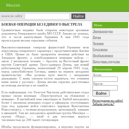
Murzim
поиск по сайту
БОЕВАЯ ОПЕРАЦИЯ БЕЗ ЕДИНОГО ВЫСТРЕЛА
Меню
Сравнительно недавно были открыты некоторые архивные
Энциклопедии
документы Генерального штаба МО СССР. Анализ их показал,
что и после капитуляции Германии 8 мая 1945 года
Наука
происходили весьма серьезные события.
Человек
Высокопоставленные генералы фашистской Германии вели
Гороскопы
переговоры сепаратного характера с представителями Англии
и США. Целью их было прекратить военные действия на
Необъяснимое
Западном фронте, а освободившиеся немецкие войска —
около 2 миллионов человек — бросить на Восточный фронт
Народные средства
против Советской армии. Гросс-адмирал Дениц, как новый
рейхсканцлер Германии, назначенный 29 апреля 1945 года,
Авторизация
перед самоубийством Гитлера, заявил на первом заседании
правительства: «Мы должны идти вместе с западными
Логин:
державами. С ними сможем потом надеяться, что отнимем
наши земли у русских». Дениц вполне серьезно рассчитывал
Пароль:
на помощь англичан и не ошибся.
Есть информация, что Уинстон Черчилль действительно отдал
приказ своим военным: «Перестроиться на сближение с
немцами». В английской зоне оккупации за Эльбой находились
Регистрация на сайте!
более 1 миллиона немецких солдат и офицеров, отступивших
Забыли пароль?
туда под ударами войск советского маршала Константина
Рокоссовского, с полным вооружением, артиллерией, танками
и авиацией. Там же находились армейская группа Мюллера —
группа «Норд», — штаб и два пехотных корпуса
численностью до 200 тысяч гитлеровцев.
Штабы продолжали функционировать, в морских портах на