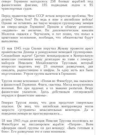
севере Германии находилось 258 боевых кораблей под
фашистскими флагами, 195 подводных лодок и 95
транспортных судов.
Перед правительством СССР встала непростая проблема. Что
делать? Опять бои? Но ведь в зоне и английские войска!
Однако не оставлять же такую мощную группировку немцев
на северо-западе Германии! Пришли к общему решению:
«надавить» на англичан. По дипломатическим каналам
Молотов связался с Черчиллем, и тот понял, что попал в
щекотливое положение, пообещав, что обязательства будут
выполнены.
15 мая 1945 года Сталин поручил Жукову провести арест
правительства Деница и разоружение немецкой группировки.
Сложнейшие задачи! Срочно командировали в Контрольную
комиссию союзников нашу делегацию во главе с генерал-
майором Николаем Михайловичем Трусовым, который
попросил выделить ему 25 опытных разведчиков, два
самолета, радиостанцию и шифры. За одну ночь все было
подготовлено. Утром группа вылетела в Германию.
Трусов позже вспоминал: «Попав во Фленсбург, мы оказались
в фашистской Германии. Флаги, свастика. Масса вооруженных
военных. Все при орденах и со знаками различия. Везде
фашистские указатели. Здесь действовали гитлеровский
порядок и фашистские законы».
Генерал Трусов понял, что дело предстоит смертельно
опасное. Он знал, что английская контрразведка могла
запросто «устранить» нежелательных визитеров. Да и
поведение немцев не прогнозировалось…
18 мая 1945 года делегация Николая Трусова поселилась во
Фленсбурге на пассажирском корабле «Патрия». Всем
офицерам своей группы он дал команду: «Быть готовым к
бою». Его разведчики это и сами понимали.