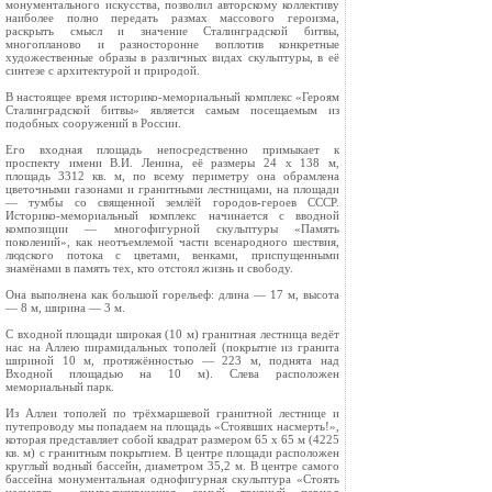
монументального искусства, позволил авторскому коллективу
наиболее полно передать размах массового героизма,
раскрыть смысл и значение Сталинградской битвы,
многопланово и разносторонне воплотив конкретные
художественные образы в различных видах скульптуры, в её
синтезе с архитектурой и природой.
В настоящее время историко-мемориальный комплекс «Героям
Сталинградской битвы» является самым посещаемым из
подобных сооружений в России.
Его входная площадь непосредственно примыкает к
проспекту имени В.И. Ленина, её размеры 24 x 138 м,
площадь 3312 кв. м, по всему периметру она обрамлена
цветочными газонами и гранитными лестницами, на площади
— тумбы со священной землёй городов-героев СССР.
Историко-мемориальный комплекс начинается с вводной
композиции — многофигурной скульптуры «Память
поколений», как неотъемлемой части всенародного шествия,
людского потока с цветами, венками, приспущенными
знамёнами в память тех, кто отстоял жизнь и свободу.
Она выполнена как большой горельеф: длина — 17 м, высота
— 8 м, ширина — 3 м.
С входной площади широкая (10 м) гранитная лестница ведёт
нас на Аллею пирамидальных тополей (покрытие из гранита
шириной 10 м, протяжённостью — 223 м, поднята над
Входной площадью на 10 м). Слева расположен
мемориальный парк.
Из Аллеи тополей по трёхмаршевой гранитной лестнице и
путепроводу мы попадаем на площадь «Стоявших насмерть!»,
которая представляет собой квадрат размером 65 x 65 м (4225
кв. м) с гранитным покрытием. В центре площади расположен
круглый водный бассейн, диаметром 35,2 м. В центре самого
бассейна монументальная однофигурная скульптура «Стоять