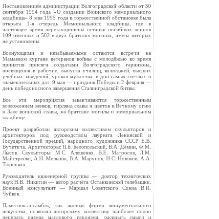
Постановлением администрации Волгоградской области от 30
сентября 1994 года «О создании Воинского мемориального
кладбища» 8 мая 1995 года в торжественной обстановке была
открыта 1-я очередь Мемориального кладбища, где в
настоящее время перезахоронены останки погибших воинов
109 именных и 502 в двух братских могилах, имена которых
не установлены.
Волнующими и незабываемыми остаются встречи на
Мамаевом кургане ветеранов войны с молодёжью во время
принятия присяги солдатами Волгоградского гарнизона,
посвящения в рабочие, выпуска училищ, колледжей, высших
учебных заведений, уроков мужества, в дни самых светлых и
знаменательных дат: 9 мая — праздник Победы и 2 февраля —
день победоносного завершения Сталинградской битвы.
Все эти мероприятия заканчиваются торжественным
возложением венков, гирлянд славы и цветов к Вечному огню
в Зале воинской славы, на братские могилы и мемориальном
кладбище.
Проект разработан авторским коллективом скульпторов и
архитекторов под руководством лауреата Ленинской и
Государственной премий, народного художника СССР Е.В.
Вучетича. Архитекторы: Я.Б. Белопольский, В.А. Дёмин, Ф.М.
Лысов. Скульпторы: М.С. Алешенко, В.Е. Матросов, Л.М.
Майстренко, А.Н. Мельник, В.А. Марунов, Н.С. Новиков, А.А.
Тюренков.
Руководитель инженерной группы — доктор технических
наук Н.В. Никитин — автор расчёта Останкинской телебашни.
Военный консультант — Маршал Советского Союза В.И.
Чуйков.
Памятник-ансамбль, как высшая форма монументального
искусства, позволил авторскому коллективу наиболее полно
передать размах массового героизма, раскрыть смысл и