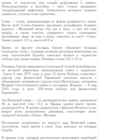
жизни, её торжество над силами разрушения и смерти.
Непосредственно к бассейну, с трёх сторон примыкает
четырёхрядный амфитеатр, поверхность которого покрыта
гранитом, ступени тоже гранитные.
Слева — стена, напоминающая по форме развёрнутое знамя.
Вдоль всей Стены-Знамени крупными рельефными буквами
надпись: «Железный ветер бил им в лицо, а они всё шли
вперёд, и снова чувство суеверного страха охватывало
противника: люди ли шли в атаку, смертны ли они?» Стена-
Знамя длиной 112 м, высотой 8 м.
Прямо по фронту площадь Героев обрамляет большая
подпорная стена с сильным резаным рисунком композиции на
тему героической борьбы советских воинов и торжества
победы над захватчиками. Размеры стены 125 x 10 м.
Площадь Героев завершается подпорной стеной-колумбарием,
на которой закреплена мемориальная плита с надписью:
«Здесь 9 мая 1970 года в день 25-летия Победы советского
народа над фашистской Германией заложена капсула с
обращением трудящихся города-героя Волгограда, ветеранов
Великой Отечественной войны к потомкам. Вскрыть — 9 мая
2045 года в день 100-летия победы над фашистской
Германией».
Зал Воинской славы — это цилиндрическое здание, диаметром
40 м, высотой стен 13,5 м. Крыша здания имеет проём,
диаметром 8 м. В центре здания рука с факелом Вечного огня,
вокруг руки расположены динамики, излучающие звуки
траурной мелодии «Грёзы» Шумана.
Постепенно поднимаясь по пандусу зада Воинской славы,
посетитель, через проём в стене Зала, выходит на площадь
Скорби.
В правом углу площади расположена композиция скорбящей