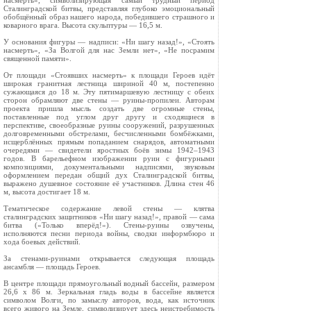
насмерть», символизирующая самый трудный период
Сталинградской битвы, представляя глубоко эмоциональный
обобщённый образ нашего народа, победившего страшного и
коварного врага. Высота скульптуры — 16,5 м.
У основания фигуры — надписи: «Ни шагу назад!», «Стоять
насмерть», «За Волгой для нас Земли нет», «Не посрамим
священной памяти».
От площади «Стоявших насмерть» к площади Героев идёт
широкая гранитная лестница шириной 40 м, постепенно
сужающаяся до 18 м. Эту пятимаршевую лестницу с обеих
сторон обрамляют две стены — руины-пропилеи. Авторам
проекта пришла мысль создать две огромные стены,
поставленные под углом друг другу и сходящиеся в
перспективе, своеобразные руины сооружений, разрушенных
долговременными обстрелами, бесчисленными бомбёжками,
исщерблённых прямым попаданием снарядов, автоматными
очередями — свидетели яростных боёв зимы 1942–1943
годов. В барельефном изображении руин с фигурными
композициями, документальными надписями, звуковым
оформлением передан общий дух Сталинградской битвы,
выражено душевное состояние её участников. Длина стен 46
м, высота достигает 18 м.
Тематическое содержание левой стены — клятва
сталинградских защитников «Ни шагу назад!», правой — сама
битва («Только вперёд!»). Стены-руины озвучены,
исполняются песни периода войны, сводки информбюро и
хода боевых действий.
За стенами-руинами открывается следующая площадь
ансамбля — площадь Героев.
В центре площади прямоугольный водный бассейн, размером
26,6 x 86 м. Зеркальная гладь воды в бассейне является
символом Волги, по замыслу авторов, вода, как источник
всего живого на Земле, символизирует здесь неистребимость