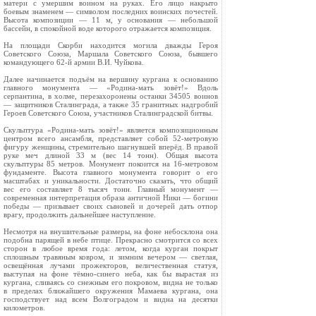
матери с умершим воином на руках. Его лицо накрыто
боевым знаменем — символом последних воинских почестей.
Высота композиции — 11 м, у основания — небольшой
бассейн, в спокойной воде которого отражается композиция.
На площади Скорби находится могила дважды Героя
Советского Союза, Маршала Советского Союза, бывшего
командующего 62-й армии В.И. Чуйкова.
Далее начинается подъём на вершину кургана к основанию
главного монумента — «Родина-мать зовёт!» Вдоль
серпантина, в холме, перезахоронены останки 34505 воинов
— защитников Сталинграда, а также 35 гранитных надгробий
Героев Советского Союза, участников Сталинградской битвы.
Скульптура «Родина-мать зовёт!» является композиционным
центром всего ансамбля, представляет собой 52-метровую
фигуру женщины, стремительно шагнувшей вперёд. В правой
руке меч длиной 33 м (вес 14 тонн). Общая высота
скульптуры 85 метров. Монумент покоится на 16-метровом
фундаменте. Высота главного монумента говорит о его
масштабах и уникальности. Достаточно сказать, что общий
вес его составляет 8 тысяч тонн. Главный монумент —
современная интерпретация образа античной Ники — богини
победы — призывает своих сыновей и дочерей дать отпор
врагу, продолжить дальнейшее наступление.
Несмотря на внушительные размеры, на фоне небосклона она
подобна парящей в небе птице. Прекрасно смотрится со всех
сторон в любое время года: летом, когда курган покрыт
сплошным травяным ковром, и зимним вечером — светлая,
освещённая лучами прожекторов, величественная статуя,
выступая на фоне тёмно-синего неба, как бы вырастая из
кургана, сливаясь со снежным его покровом, видна не только
в пределах ближайшего окружения Мамаева кургана, она
господствует над всем Волгоградом и видна на десятки
километров.