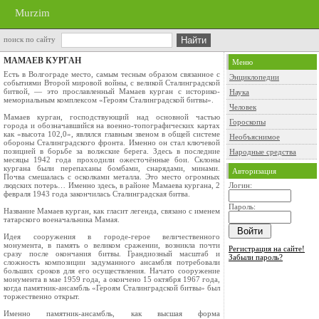
Murzim
поиск по сайту
МАМАЕВ КУРГАН
Меню
Есть в Волгограде место, самым тесным образом связанное с
Энциклопедии
событиями Второй мировой войны, с великой Сталинградской
битвой, — это прославленный Мамаев курган с историко-
Наука
мемориальным комплексом «Героям Сталинградской битвы».
Человек
Мамаев курган, господствующий над основной частью
Гороскопы
города и обозначавшийся на военно-топографических картах
как «высота 102,0», являлся главным звеном в общей системе
Необъяснимое
обороны Сталинградского фронта. Именно он стал ключевой
позицией в борьбе за волжские берега. Здесь в последние
Народные средства
месяцы 1942 года проходили ожесточённые бои. Склоны
кургана были перепаханы бомбами, снарядами, минами.
Авторизация
Почва смешалась с осколками металла. Это место огромных
людских потерь… Именно здесь, в районе Мамаева кургана, 2
Логин:
февраля 1943 года закончилась Сталинградская битва.
Пароль:
Название Мамаев курган, как гласит легенда, связано с именем
татарского военачальника Мамая.
Идея сооружения в городе-герое величественного
монумента, в память о великом сражении, возникла почти
Регистрация на сайте!
сразу после окончания битвы. Грандиозный масштаб и
Забыли пароль?
сложность композиции задуманного ансамбля потребовали
больших сроков для его осуществления. Начато сооружение
монумента в мае 1959 года, а окончено 15 октября 1967 года,
когда памятник-ансамбль «Героям Сталинградской битвы» был
торжественно открыт.
Именно памятник-ансамбль, как высшая форма