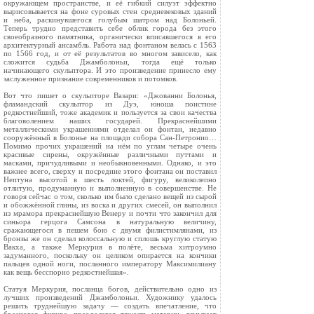
окружающем пространстве, и её гибкий силуэт эффектно
вырисовывается на фоне суровых стен средневековых зданий
и неба, раскинувшегося голубым шатром над Болоньей.
Теперь трудно представить себе облик города без этого
своеобразного памятника, органически вписавшегося в его
архитектурный ансамбль. Работа над фонтаном велась с 1563
по 1566 год, и от её результатов во многом зависело, как
сложится судьба Джамболоньи, тогда ещё только
начинающего скульптора. И это произведение принесло ему
заслуженное признание современников и потомков.
Вот что пишет о скульпторе Вазари: «Джованни Болонья,
фламандский скульптор из Дуэ, юноша поистине
редкостнейший, тоже академик и пользуется за свои качества
благоволением наших государей. Прекраснейшими
металлическими украшениями отделал он фонтан, недавно
сооружённый в Болонье на площади собора Сан-Петронио…
Помимо прочих украшений на нём по углам четыре очень
красивые сирены, окружённые различными путтами и
масками, причудливыми и необыкновенными. Однако, и это
важнее всего, сверху и посредине этого фонтана он поставил
Нептуна высотой в шесть локтей, фигуру, великолепно
отлитую, продуманную и выполненную в совершенстве. Не
говоря сейчас о том, сколько им было сделано вещей из сырой
и обожжённой глины, из воска и других смесей, он выполнил
из мрамора прекраснейшую Венеру и почти что закончил для
синьора герцога Самсона в натуральную величину,
сражающегося в пешем бою с двумя филистимлянами, из
бронзы же он сделал колоссальную и сплошь круглую статую
Вакха, а также Меркурия в полёте, весьма хитроумно
задуманного, поскольку он целиком опирается на кончики
пальцев одной ноги, посланного императору Максимилиану
как вещь бесспорно редкостнейшая».
Статуя Меркурия, посланца богов, действительно одно из
лучших произведений Джамболоньи. Художнику удалось
решить труднейшую задачу — создать впечатление, что