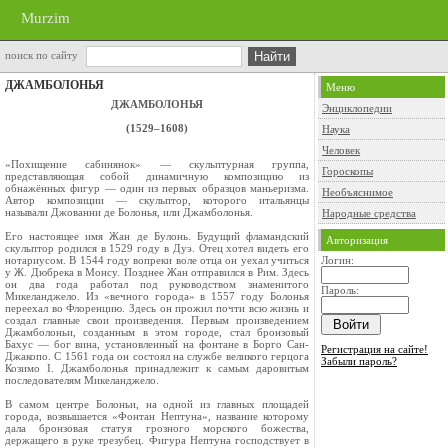
Murzim
поиск по сайту
ДЖАМБОЛОНЬЯ
Меню
ДЖАМБОЛОНЬЯ
Энциклопедии
(1529–1608)
Наука
Человек
«Похищение сабинянок» — скульптурная группа,
Гороскопы
представляющая собой динамичную композицию из
обнажённых фигур — один из первых образцов маньеризма.
Необъяснимое
Автор композиции — скульптор, которого итальянцы
называли Джованни де Болонья, или Джамболонья.
Народные средства
Его настоящее имя Жан де Булонь. Будущий фламандский
Авторизация
скульптор родился в 1529 году в Дуэ. Отец хотел видеть его
нотариусом. В 1544 году вопреки воле отца он уехал учиться
Логин:
у Ж. Дюбрека в Монсу. Позднее Жан отправился в Рим. Здесь
он два года работал под руководством знаменитого
Пароль:
Микеланджело. Из «вечного города» в 1557 году Болонья
переехал во Флоренцию. Здесь он прожил почти всю жизнь и
создал главные свои произведения. Первым произведением
Джамболоньи, созданным в этом городе, стал бронзовый
Бахус — бог вина, установленный на фонтане в Борго Сан-
Регистрация на сайте!
Джакопо. С 1561 года он состоял на службе великого герцога
Забыли пароль?
Козимо I. Джамболонья принадлежит к самым даровитым
последователям Микеланджело.
В самом центре Болоньи, на одной из главных площадей
города, возвышается «Фонтан Нептуна», название которому
дала бронзовая статуя грозного морского божества,
держащего в руке трезубец. Фигура Нептуна господствует в