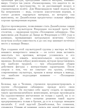
бронзовая фигура, преодолевая тяжесть материи, взмывает
вверх. Статуя так умело сбалансирована, что кажется то ли
зависающей в пространстве, то ли рассекающей воздух в
стремительном полёте. Для Микеланджело такой подход был
бы неприемлем — ведь, согласно классическим нормам, в
статуе должен ощущаться материал, из которого она
выполнена, но Джамболонья предпочитал сильные эффекты
хорошо проверенным нормам.
Другое произведение, позволившее стать Джамболонье самым
влиятельным скульптором Флоренции последней трети XVI
столетия, — мраморная группа «Похищение сабинянок». Она
выполнена для Лоджии де Ланци во Флоренции в 1583 году в
размерах, превышающих натуральную величину. Статуя
получила особую известность и до сих пор занимает почётное
место у палаццо Веккьо.
При создании этой скульптурной группы у мастера не было
никакого конкретного замысла — он хотел лишь заставить
замолчать тех критиков, которые усомнились в его
способности изваять монументальную скульптуру из
мрамора. Болонья избрал композицию, которая представлялась
ему наиболее трудной, — три объединённые общим
действием фигуры с контрастными характерами. После
споров о том, что же означает эта группа, учёные,
современники скульптора, пришли в конце концов к выводу,
что наиболее подходящее название — «Похищение
сабинянок».
Болонья, как и Челлини, стремился продемонстрировать в
группе «Похищение сабинянок» прежде всего свою
виртуозность. Он поставил себе задачу создать из мрамора
такую крупномасштабную композицию, которая производила
бы художественное впечатление не только с одной, но и со
всех сторон. До него попытки решения такой задачи
предпринимались только в бронзе, да и то в гораздо меньшем
масштабе. С этой задачей Джамболонья, без сомнения,
справился. Однако её решение далось ему ценой насилия над