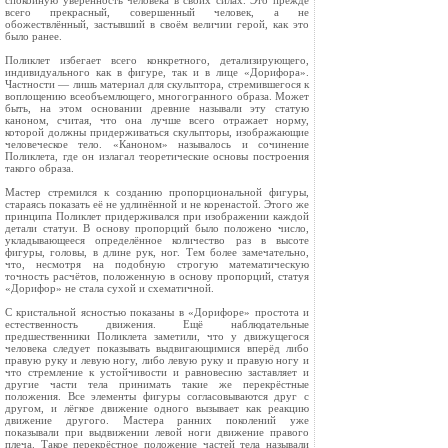
спокойную уверенность человека в своих силах. Это прежде
всего прекрасный, совершенный человек, а не
обожествлённый, застывший в своём величии герой, как это
было ранее.
Поликлет избегает всего конкретного, детализирующего,
индивидуального как в фигуре, так и в лице «Дорифора».
Частности — лишь материал для скульптора, стремившегося к
воплощению всеобъемлющего, многогранного образа. Может
быть, на этом основании древние называли эту статую
каноном, считая, что она лучше всего отражает норму,
которой должны придерживаться скульпторы, изображающие
человеческое тело. «Каноном» называлось и сочинение
Поликлета, где он излагал теоретические основы построения
такого образа.
Мастер стремился к созданию пропорциональной фигуры,
стараясь показать её не удлинённой и не коренастой. Этого же
принципа Поликлет придерживался при изображении каждой
детали статуи. В основу пропорций было положено число,
укладывающееся определённое количество раз в высоте
фигуры, головы, в длине рук, ног. Тем более замечательно,
что, несмотря на подобную строгую математическую
точность расчётов, положенную в основу пропорций, статуя
«Дорифор» не стала сухой и схематичной.
С кристальной ясностью показаны в «Дорифоре» простота и
естественность движения. Ещё наблюдательные
предшественники Поликлета заметили, что у движущегося
человека следует показывать выдвигающимися вперёд либо
правую руку и левую ногу, либо левую руку и правую ногу и
что стремление к устойчивости и равновесию заставляет и
другие части тела принимать такие же перекрёстные
положения. Все элементы фигуры согласовываются друг с
другом, и лёгкое движение одного вызывает как реакцию
движение другого. Мастера ранних поколений уже
показывали при выдвижении левой ноги движение правого
плеча. Такое перекрёстное положение частей тела называли