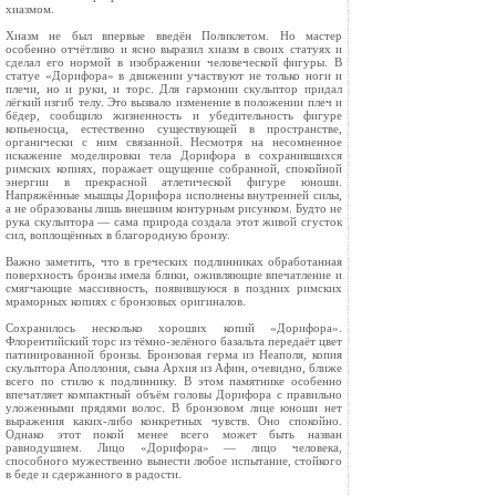
хиазмом.
Хиазм не был впервые введён Поликлетом. Но мастер
особенно отчётливо и ясно выразил хиазм в своих статуях и
сделал его нормой в изображении человеческой фигуры. В
статуе «Дорифора» в движении участвуют не только ноги и
плечи, но и руки, и торс. Для гармонии скульптор придал
лёгкий изгиб телу. Это вызвало изменение в положении плеч и
бёдер, сообщило жизненность и убедительность фигуре
копьеносца, естественно существующей в пространстве,
органически с ним связанной. Несмотря на несомненное
искажение моделировки тела Дорифора в сохранившихся
римских копиях, поражает ощущение собранной, спокойной
энергии в прекрасной атлетической фигуре юноши.
Напряжённые мышцы Дорифора исполнены внутренней силы,
а не образованы лишь внешним контурным рисунком. Будто не
рука скульптора — сама природа создала этот живой сгусток
сил, воплощённых в благородную бронзу.
Важно заметить, что в греческих подлинниках обработанная
поверхность бронзы имела блики, оживляющие впечатление и
смягчающие массивность, появившуюся в поздних римских
мраморных копиях с бронзовых оригиналов.
Сохранилось несколько хороших копий «Дорифора».
Флорентийский торс из тёмно-зелёного базальта передаёт цвет
патинированной бронзы. Бронзовая герма из Неаполя, копия
скульптора Аполлония, сына Архия из Афин, очевидно, ближе
всего по стилю к подлиннику. В этом памятнике особенно
впечатляет компактный объём головы Дорифора с правильно
уложенными прядями волос. В бронзовом лице юноши нет
выражения каких-либо конкретных чувств. Оно спокойно.
Однако этот покой менее всего может быть назван
равнодушием. Лицо «Дорифора» — лицо человека,
способного мужественно вынести любое испытание, стойкого
в беде и сдержанного в радости.