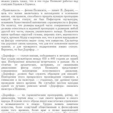
можно узнать также, что в эти годы Поликлет работал над
статуями Геракла и Гермеса.
«Правильность — фетиш Поликлета, — пишет В. Дюрант, —
цель его жизни заключалась в нахождении и основании
канона, или правила, способного придать нужную пропорцию
каждой части статуи; он был Пифагором скульптуры,
искавшим божественной математики соразмерности и формы.
Он полагал, что размеры каждой части совершенного тела
должны относиться в заданной пропорции к размерам любой
другой его части, скажем, указательного пальца. Поликлетов
канон требовал округлой головы, широких плеч, коренастого
торса, крепких бёдер и коротких ног, что в целом накладывало
на фигуру отпечаток скорее силы, чем изящества. Скульптор
так дорожил своим каноном, что для его изложения написал
трактат, а для наглядного подкрепления изваял статую.
Вероятно, то был Дорифор…»
«Дорифор» — статуя юноши, победившего в метании копья,
был создан скульптором между 450 и 440 годами до нашей
эры. Изображение копьеносца встречалось и раньше. Но в
отличие от архаических, застывших, со скованными
движениями фигур статуя Поликлета представляет
совершенное воплощение естественного движения.
«Дорифор» должен был служить образцом для юношей.
Повторения этого прекрасного произведения ставились в
гимнасиях и на палестрах — стадионах, где древние греки
проводили много времени. Не случайно местом находки
одной из лучших римских копий «Дорифора» оказалась
палестра в Помпеях.
«Дорифор» — по гармоническим пропорциям, ритму, по
движениям, чертам лица — сын своего времени и своего
народа. В основе этого образа лежит классическое стремление
к возвышенности и покою. Трудно назвать памятник
искусства, более созвучный общественным и философским
идеям того времени, более ярко и полно выражающий