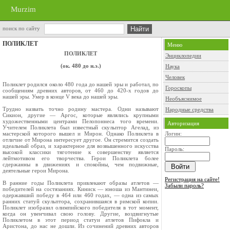
Murzim
поиск по сайту
ПОЛИКЛЕТ
Меню
ПОЛИКЛЕТ
Энциклопедии
(ок. 480 до н.э.)
Наука
Человек
Поликлет родился около 480 года до нашей эры и работал, по
Гороскопы
сообщениям древних авторов, от 460 до 420-х годов до
нашей эры. Умер в конце V века до нашей эры.
Необъяснимое
Трудно назвать точно родину мастера. Одни называют
Народные средства
Сикион, другие — Аргос, которые являлись крупными
художественными центрами Пелопоннеса того времени.
Авторизация
Учителем Поликлета был известный скульптор Агелад, из
мастерской которого вышел и Мирон. Однако Поликлета в
Логин:
отличие от Мирона интересует другое. Он стремится создать
идеальный образ, и характерное для возвышенного искусства
Пароль:
высокой классики тяготение к совершенству является
лейтмотивом его творчества. Герои Поликлета более
сдержанны в движениях и спокойны, чем подвижные,
деятельные герои Мирона.
Регистрация на сайте!
В ранние годы Поликлета привлекают образы атлетов —
Забыли пароль?
победителей на состязаниях. Киниск — юноша из Мантинеи,
одержавший победу в 464 или 460 годах, — одна из самых
ранних статуй скульптора, сохранившаяся в римской копии.
Поликлет изобразил олимпийского победителя в тот момент,
когда он увенчивал свою голову. Другие, воздвигнутые
Поликлетом в этот период статуи атлетов Пифокла и
Аристона, до нас не дошли. Из сочинений древних авторов