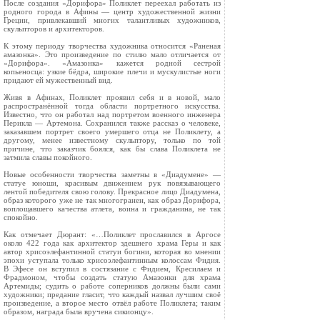
После создания «Дорифора» Поликлет переехал работать из
родного города в Афины — центр художественной жизни
Греции, привлекавший многих талантливых художников,
скульпторов и архитекторов.
К этому периоду творчества художника относится «Раненая
амазонка». Это произведение по стилю мало отличается от
«Дорифора». «Амазонка» кажется родной сестрой
копьеносца: узкие бёдра, широкие плечи и мускулистые ноги
придают ей мужественный вид.
Живя в Афинах, Поликлет проявил себя и в новой, мало
распространённой тогда области портретного искусства.
Известно, что он работал над портретом военного инженера
Перикла — Артемона. Сохранился также рассказ о человеке,
заказавшем портрет своего умершего отца не Поликлету, а
другому, менее известному скульптору, только по той
причине, что заказчик боялся, как бы слава Поликлета не
затмила славы покойного.
Новые особенности творчества заметны в «Диадумене» —
статуе юноши, красивым движением рук повязывающего
лентой победителя свою голову. Прекрасное лицо Диадумена,
образ которого уже не так многогранен, как образ Дорифора,
воплощавшего качества атлета, воина и гражданина, не так
спокойно.
Как отмечает Дюрант: «…Поликлет прославился в Аргосе
около 422 года как архитектор здешнего храма Геры и как
автор хрисоэлефантинной статуи богини, которая во мнении
эпохи уступала только хрисоэлефантинным колоссам Фидия.
В Эфесе он вступил в состязание с Фидием, Кресилаем и
Фрадмоном, чтобы создать статую Амазонки для храма
Артемиды; судить о работе соперников должны были сами
художники; предание гласит, что каждый назвал лучшим своё
произведение, а второе место отвёл работе Поликлета; таким
образом, награда была вручена сикионцу».