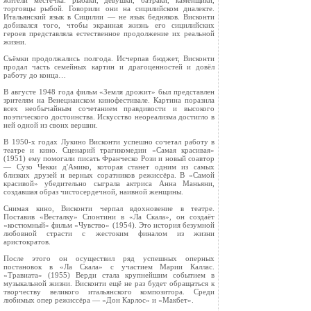
жители местечка: рыбаки, девушки, батраки, каменщики,
торговцы рыбой. Говорили они на сицилийском диалекте.
Итальянский язык в Сицилии — не язык бедняков. Висконти
добивался того, чтобы экранная жизнь его сицилийских
героев представляла естественное продолжение их реальной
жизни.
Съёмки продолжались полгода. Исчерпав бюджет, Висконти
продал часть семейных картин и драгоценностей и довёл
работу до конца…
В августе 1948 года фильм «Земля дрожит» был представлен
зрителям на Венецианском кинофестивале. Картина поразила
всех необычайным сочетанием правдивости и высокого
поэтического достоинства. Искусство неореализма достигло в
ней одной из своих вершин.
В 1950-х годах Лукино Висконти успешно сочетал работу в
театре и кино. Сценарий трагикомедии «Самая красивая»
(1951) ему помогали писать Франческо Рози и новый соавтор
— Сузо Чекки д'Амико, которая станет одним из самых
близких друзей и верных соратников режиссёра. В «Самой
красивой» убедительно сыграла актриса Анна Маньяни,
создавшая образ чистосердечной, наивной женщины.
Снимая кино, Висконти черпал вдохновение в театре.
Поставив «Весталку» Спонтини в «Ла Скала», он создаёт
«костюмный» фильм «Чувство» (1954). Это история безумной
любовной страсти с жестоким финалом из жизни
аристократов.
После этого он осуществил ряд успешных оперных
постановок в «Ла Скала» с участием Марии Каллас.
«Травиата» (1955) Верди стала крупнейшим событием в
музыкальной жизни. Висконти ещё не раз будет обращаться к
творчеству великого итальянского композитора. Среди
любимых опер режиссёра — «Дон Карлос» и «Макбет».