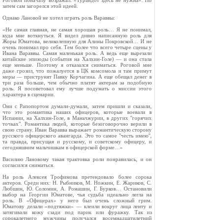
Роговой поначалу возражал: «Турандот здесь не нужна». Но
затем сам загорелся этой идеей.
Однако Лановой не хотел играть роль Вараввы:
«Не самая главная, не самая хорошая роль… Я не понимал,
куда мне воткнуться. Я видел дивно написанную роль для
Жоры Юматова, великолепную для Алины Покровской… И не
очень понимал про себя. Тем более что всего четыре сцены у
Ивана Вараввы. Самая маленькая роль. А ведь еще вырезали
китайские эпизоды (события на Халхин-Голе) — и она стала
еще меньше. Поэтому я отказался сниматься. Роговой мне
даже грозил, что пожалуется в ЦК комсомола и там примут
меры — приструнят Павку Корчагина. А еще обещал денег в
три раза больше, чем обычно платят актерам за подобную
роль. Я посоветовал ему лучше подумать о миссии этого
характера в сценарии.
Они с Рапопортом думали-думали, затем пришли и сказали,
что это романтика наших офицеров, которые воевали в
Испании, на Халхин-Голе, в Маньчжурии, в других "горячих
точках". Романтика людей, которые безоговорочно верили в
свою страну. Иван Варавва выражает романтическую сторону
русского офицерского авангарда. Это то самое "честь имею",
та правда, присущая и русскому, и советскому офицеру, и
сегодняшним мальчишкам в офицерской форме…»
Василию Лановому такая трактовка роли понравилась, и он
согласился сниматься.
На роль Алексея Трофимова претендовало более сорока
актеров. Среди них: Н. Рыбников, М. Ножкин, Е. Жариков, С.
Любшин, Ю. Соломин, А. Ромашин, Г. Бурков… Остановили
выбор на Георгии Юматове, чья судьба идеально легла на
роль. В «Офицерах» у него был очень сложный грим.
Юматову делали «подтяжки» — клеили вокруг лица ленту и
затягивали кожу сзади под парик или фуражку. Так из
сорокалетнего мужчины получался восемнадцатилетний