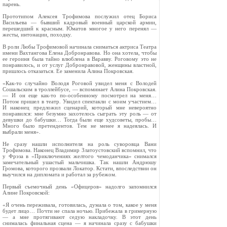
парень.
Прототипом Алексея Трофимова послужил отец Бориса
Васильева — бывший кадровый военный царской армии,
перешедший к красным. Юматов многое у него перенял —
жесты, интонации, походку.
В роли Любы Трофимовой начинала сниматься актриса Театра
имени Вахтангова Елена Добронравова. Но она хотела, чтобы
ее героиня была тайно влюблена в Варавву. Роговому это не
понравилось, и от услуг Добронравовой, женщины властной,
пришлось отказаться. Ее заменила Алина Покровская.
«Как-то случайно Володя Роговой увидел меня с Володей
Сошальским в троллейбусе, — вспоминает Алина Покровская.
— И он еще как-то по-особенному посмотрел на меня…
Потом пришел в театр. Увидел спектакли с моим участием…
И наконец предложил сценарий, который мне невероятно
понравился: мне безумно захотелось сыграть эту роль — от
девушки до бабушки… Тогда были еще худсоветы, пробы…
Много было претендентов. Тем не менее я надеялась. И
выбрали меня».
Не сразу нашли исполнителя на роль суворовца Вани
Трофимова. Наконец Владимир Златоустовский вспомнил, что
у Фрэза в «Приключениях желтого чемоданчика» снимался
замечательный ушастый мальчишка. Так нашли Андрюшу
Громова, которого прозвали Локатор. Кстати, впоследствии он
выучился на дипломата и работал за рубежом.
Первый съемочный день «Офицеров» надолго запомнился
Алине Покровской:
«Я очень переживала, готовилась, думала о том, какое у меня
будет лицо… Почти не спала ночью. Прибежала в гримерную
— а мне протягивают седую накладочку. В этот день
снималась финальная сцена — я начинала сразу с бабушки