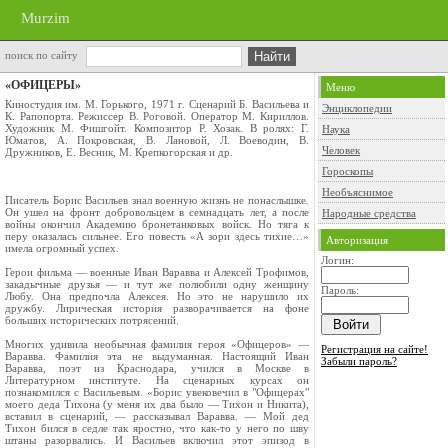
Murzim
поиск по сайту
«ОФИЦЕРЫ»
Меню
Киностудия им. М. Горького, 1971 г. Сценарий Б. Васильева и
Энциклопедии
К. Рапопорта. Режиссер В. Роговой. Оператор М. Кириллов.
Художник М. Фишгойт. Композитор Р. Хозак. В ролях: Г.
Наука
Юматов, А. Покровская, В. Лановой, Л. Воеводин, В.
Человек
Дружников, Е. Весник, М. Крепкогорская и др.
Гороскопы
Необъяснимое
Писатель Борис Васильев знал военную жизнь не понаслышке.
Он ушел на фронт добровольцем в семнадцать лет, а после
Народные средства
войны окончил Академию бронетанковых войск. Но тяга к
перу оказалась сильнее. Его повесть «А зори здесь тихие…»
Авторизация
имела огромный успех.
Логин:
Герои фильма — военные Иван Варавва и Алексей Трофимов,
закадычные друзья — и тут же полюбили одну женщину
Пароль:
Любу. Она предпочла Алексея. Но это не нарушило их
дружбу. Лирическая история разворачивается на фоне
больших исторических потрясений.
Многих удивила необычная фамилия героя «Офицеров» —
Регистрация на сайте!
Варавва. Фамилия эта не выдуманная. Настоящий Иван
Забыли пароль?
Варавва, поэт из Краснодара, учился в Москве в
Литературном институте. На сценарных курсах он
познакомился с Васильевым. «Борис увековечил в "Офицерах"
моего деда Тихона (у меня их два было — Тихон и Никита),
вставил в сценарий, — рассказывал Варавва. — Мой дед
Тихон бился в седле так яростно, что как-то у него по шву
штаны разорвались. И Васильев включил этот эпизод в