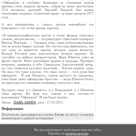
«Офицеров» в сентябре. Буквально за считанные недели
картина стала лидером проката, собрав на своих просмотрах
53,4 миллиона зрителей. Василий Лановой был назван
читателями журнала «Советский экран» лучшим актером 1971
года.
А вот кинокритики с самого начала невзлюбили эту
банальную, с их точки зрения, картину.
«В кинематографических кругах к этому фильму отнеслись
сложно, неоднозначно, — подтверждает известный сценарист
Виктор Мережко. — Смущала тема, такая ретроиллюстрация,
что не всегда бывает хорошо. Но спустя годы выяснилось, что
это одна из немногих картин, которых ждала вечность.
Володя Роговой снял классическую вечную картину. Не
случайно он выбрал актеров-героев. Жора Юматов ушел на
фронт юнгой. Имел редчайшие ордена и награды. Презирал
неправду, замыкаясь в себе. Самородок, блистательный актер,
он стал символом русского мужчины… Клочок нервов, силы.
Он знал, что такое хорошо, что такое плохо — он в душе был
офицером… И для Ланового, совсем другого по характеру,
тоже было свято офицерское братство — когда Юматов болел,
он приходил его навещать в клинику, хлопотал о нем…
Посудите сами: и у Ланового, и у Покровской, и у Юматова
уйма картин. Но ведь все, говоря о них, почему-то
вспоминают "Офицеров". И так будет всегда».
Автор -
DARK-ADMIN
, дата - 17.05.2011
Информация
Посетители, находящиеся в группе
Гости
, не могут оставлять
комментарии к данной публикации.
Вы просматриваете мобильную версию сайта.
Перейти на
полную версию