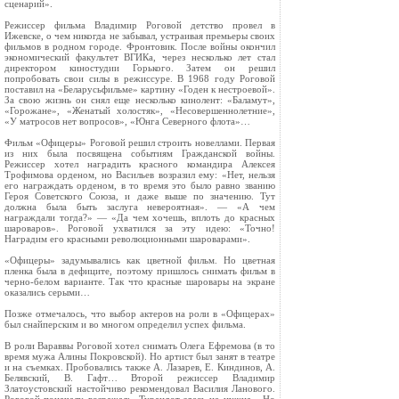
сценарий».
Режиссер фильма Владимир Роговой детство провел в
Ижевске, о чем никогда не забывал, устраивая премьеры своих
фильмов в родном городе. Фронтовик. После войны окончил
экономический факультет ВГИКа, через несколько лет стал
директором киностудии Горького. Затем он решил
попробовать свои силы в режиссуре. В 1968 году Роговой
поставил на «Беларусьфильме» картину «Годен к нестроевой».
За свою жизнь он снял еще несколько кинолент: «Баламут»,
«Горожане», «Женатый холостяк», «Несовершеннолетние»,
«У матросов нет вопросов», «Юнга Северного флота»…
Фильм «Офицеры» Роговой решил строить новеллами. Первая
из них была посвящена событиям Гражданской войны.
Режиссер хотел наградить красного командира Алексея
Трофимова орденом, но Васильев возразил ему: «Нет, нельзя
его награждать орденом, в то время это было равно званию
Героя Советского Союза, и даже выше по значению. Тут
должна была быть заслуга невероятная». — «А чем
награждали тогда?» — «Да чем хочешь, вплоть до красных
шароваров». Роговой ухватился за эту идею: «Точно!
Наградим его красными революционными шароварами».
«Офицеры» задумывались как цветной фильм. Но цветная
пленка была в дефиците, поэтому пришлось снимать фильм в
черно-белом варианте. Так что красные шаровары на экране
оказались серыми…
Позже отмечалось, что выбор актеров на роли в «Офицерах»
был снайперским и во многом определил успех фильма.
В роли Вараввы Роговой хотел снимать Олега Ефремова (в то
время мужа Алины Покровской). Но артист был занят в театре
и на съемках. Пробовались также А. Лазарев, Е. Киндинов, А.
Белявский, В. Гафт… Второй режиссер Владимир
Златоустовский настойчиво рекомендовал Василия Ланового.