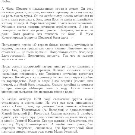
Любы.
А Жора Юматов с наслаждением играл в семью. Он ведь
мечтал о детях и, видимо, немножко проецировал свою мечту
на роль моего мужа. Он по-особенному нежно относился ко
мне и даже ревновал к Васе, хотя Вася не давал ни малейшего
к этому повода. А Жора был безумно обаятельным человеком.
Женщине всегда приятна открытая влюбленность. Я это не
поощряла, но было все равно приятно. Наверное, это помогло
роли. Хотя романа как такового не было. И Муза
Крепкогорская (супруга Юматова) была здесь…»
Популярную песню «О героях былых времен», звучащую за
кадром, сначала предлагали спеть именно Лановому, но он
отказался — не было времени. Попробовал спеть Владимир
Златоустовский. Получилось неплохо. Так что за кадром
звучит его голос.
После съемок московской натуры киногруппа отправилась в
Рузу. Там, рядом с деревней Волково снимался эпизод
«китайская переправа», где Трофимов случайно встречает
Варавву. Китайцев в этом эпизоде играли настоящие китайцы
из торгпредства. Вода в озере была ледяная (съемки шли
ночью), а дублей было несколько. Однако китайцы не роптали
и при команде «Мотор» лезли в воду. После съемок
киношники выставили им несколько ящиков водки.
В начале октября 1970 года съемочная группа вновь
отправилась в экспедицию. На этот раз путь киношников
лежал в Севастополь, где должны были снимать любовный
роман сына Трофимовых (А. Воеводин) с одноклассницей
Машей Белкиной (Н. Рычагова). Съемки начались 9 октября,
однако уже через пару дней остановились — внезапно «ушел
в запой» Георгий Юматов. Срочно вызвали в Севастополь его
супругу Музу Крепкогорскую. А чтобы этот приезд был
оправдан творчески, специально для Крепкогорской была
написана эпизодическая роль мамы Маши Белкиной.