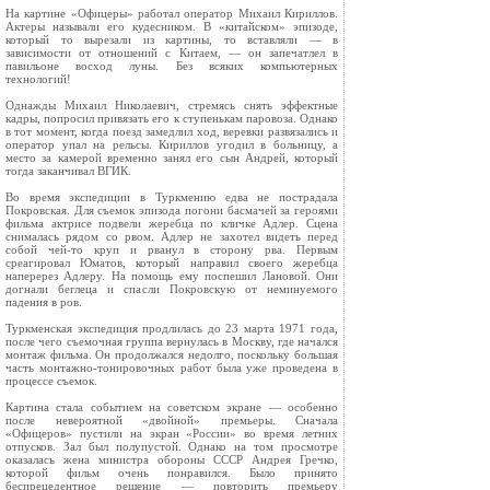
На картине «Офицеры» работал оператор Михаил Кириллов.
Актеры называли его кудесником. В «китайском» эпизоде,
который то вырезали из картины, то вставляли — в
зависимости от отношений с Китаем, — он запечатлел в
павильоне восход луны. Без всяких компьютерных
технологий!
Однажды Михаил Николаевич, стремясь снять эффектные
кадры, попросил привязать его к ступенькам паровоза. Однако
в тот момент, когда поезд замедлил ход, веревки развязались и
оператор упал на рельсы. Кириллов угодил в больницу, а
место за камерой временно занял его сын Андрей, который
тогда заканчивал ВГИК.
Во время экспедиции в Туркмению едва не пострадала
Покровская. Для съемок эпизода погони басмачей за героями
фильма актрисе подвели жеребца по кличке Адлер. Сцена
снималась рядом со рвом. Адлер не захотел видеть перед
собой чей-то круп и рванул в сторону рва. Первым
среагировал Юматов, который направил своего жеребца
наперерез Адлеру. На помощь ему поспешил Лановой. Они
догнали беглеца и спасли Покровскую от неминуемого
падения в ров.
Туркменская экспедиция продлилась до 23 марта 1971 года,
после чего съемочная группа вернулась в Москву, где начался
монтаж фильма. Он продолжался недолго, поскольку большая
часть монтажно-тонировочных работ была уже проведена в
процессе съемок.
Картина стала событием на советском экране — особенно
после невероятной «двойной» премьеры. Сначала
«Офицеров» пустили на экран «России» во время летних
отпусков. Зал был полупустой. Однако на том просмотре
оказалась жена министра обороны СССР Андрея Гречко,
которой фильм очень понравился. Было принято
беспрецедентное решение — повторить премьеру