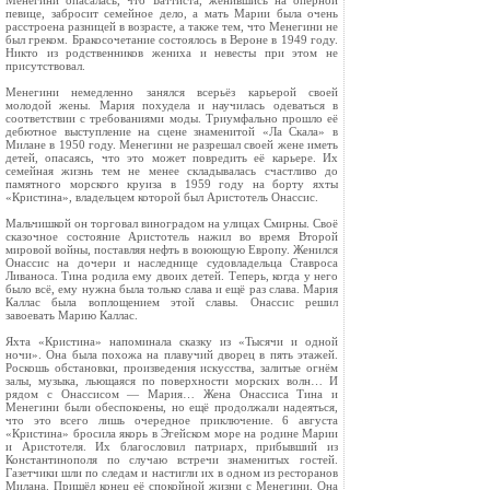
Менегини опасалась, что Баттиста, женившись на оперной
певице, забросит семейное дело, а мать Марии была очень
расстроена разницей в возрасте, а также тем, что Менегини не
был греком. Бракосочетание состоялось в Вероне в 1949 году.
Никто из родственников жениха и невесты при этом не
присутствовал.
Менегини немедленно занялся всерьёз карьерой своей
молодой жены. Мария похудела и научилась одеваться в
соответствии с требованиями моды. Триумфально прошло её
дебютное выступление на сцене знаменитой «Ла Скала» в
Милане в 1950 году. Менегини не разрешал своей жене иметь
детей, опасаясь, что это может повредить её карьере. Их
семейная жизнь тем не менее складывалась счастливо до
памятного морского круиза в 1959 году на борту яхты
«Кристина», владельцем которой был Аристотель Онассис.
Мальчишкой он торговал виноградом на улицах Смирны. Своё
сказочное состояние Аристотель нажил во время Второй
мировой войны, поставляя нефть в воюющую Европу. Женился
Онассис на дочери и наследнице судовладельца Ставроса
Ливаноса. Тина родила ему двоих детей. Теперь, когда у него
было всё, ему нужна была только слава и ещё раз слава. Мария
Каллас была воплощением этой славы. Онассис решил
завоевать Марию Каллас.
Яхта «Кристина» напоминала сказку из «Тысячи и одной
ночи». Она была похожа на плавучий дворец в пять этажей.
Роскошь обстановки, произведения искусства, залитые огнём
залы, музыка, льющаяся по поверхности морских волн… И
рядом с Онассисом — Мария… Жена Онассиса Тина и
Менегини были обеспокоены, но ещё продолжали надеяться,
что это всего лишь очередное приключение. 6 августа
«Кристина» бросила якорь в Эгейском море на родине Марии
и Аристотеля. Их благословил патриарх, прибывший из
Константинополя по случаю встречи знаменитых гостей.
Газетчики шли по следам и настигли их в одном из ресторанов
Милана. Пришёл конец её спокойной жизни с Менегини. Она