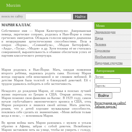
Murzim
поиск по сайту
МАРИЯ КАЛЛАС
Меню
Собственное имя — Мария Калогеропулос. Американская
Энциклопедии
певица, лирическое сопрано, родилась в Нью-Йорке в семье
греческих эмигрантов. Обладала голосом широкого диапазона
Наука
и незаурядными артистическими способностями. Пела в
Человек
операх «Норма», «Сомнамбула», «Мадам Баттерфляй»,
«Аида», «Тоска», «Медея» и др. Хотя техника её не считалась
Гороскопы
совершенной, выразительность и обаяние обеспечили успех её
партиям классического репертуара.
Необъяснимое
Народные средства
Мария родилась в Нью-Йорке. Мать, ожидая появления
Авторизация
второго ребёнка, надеялась родить сына. Поэтому Мария
всегда ощущала себя нежеланной и не слишком любимой. В
Логин:
детстве Мария была толстой и близорукой девочкой. Ей с
трудом удавалось победить в себе застенчивость.
Пароль:
Незадолго до рождения Марии, её семья в поисках лучшей
жизни переехала из Греции в США. Открыв аптеку, отец
Марии поменял свою фамилию на Каллас. В 1929 году, самом
начале глубочайшего экономического кризиса в США, отец
Регистрация на сайте!
Марии разорился и лишился своей аптеки. Мать девочек,
Забыли пароль?
решив, что у детей хорошие музыкальные способности,
поклялась себе сделать их знаменитыми. «Меня любили только
когда я пела», — вспоминала Мария.
Во время войны мать Марии разошлась с мужем и уехала
обратно в Афины, забрав с собой девочек. Нелюбимую
Марию заставляли петь на улице, чтобы не умереть с голоду,