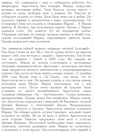
заявила, что разводится с ним и собирается работать без
импресарио. Аристотель был польщён. Между супругами
началась настоящая война. Тина Онассис уехала вместе с
детьми из дома, возбудив дело о разводе. Но Онассис не
собирался уходить из семьи. Дело было вовсе не в любви. Он
дорожил связями и авторитетом в мире судовладельцев. Он
уговаривал Тину не уходить и обманывал Марию… А Мария
любила. В Далласе, при исполнении партии Лючии, у Марин
сорвался голос. Эту новость тут же подхватили газеты.
Злорадные реплики по поводу провала влились в общий хор,
сурово осуждавший Марию, нарушившую святость брака.
Однако развод всё-таки состоялся.
Эту овеянную тайной актрису называли «вечной Золушкой».
Она была готова на всё. Ни о чём не думая, ничего не замечая
вокруг себя, она мечтала о свадьбе с Аристотелем. Тем более
что он развёлся с Тиной в 1960 году. Но свадьба не
состоялась. Мария не желала участвовать в постоянных
сборищах знаменитостей на «Кристине», на которых она была
лишь предметом вечного любопытства и непрекращающихся
сплетен. Она почти не была занята в новых операх. 11 декабря
1961 года Каллас пела в «Ла Скала», она знала, что её
Аристотеля нет в зале. По иронии судьбы, в этот вечер певица
исполняла арию Медеи. Мария чувствовала, что у неё
пропадает голос. После этого провала ей суждено было
услышать от своего возлюбленного Аристотеля самые
страшные обвинения: «Ты — ничтожество». Ссоры сменялись
примирениями. Однако конец был неизбежен. Мария узнала,
что Аристотель подружился с княгиней Ли Радзивилл, сестрой
Джекки Кеннеди и свояченицей Джона Фицджеральда
Кеннеди, убитого в Далласе. Аристотель пытался успокоить
Марию. Он обещал купить остров Скорпиос, который станет
островом их любви. Но не ей жить и любить Аристотеля на
этом острове. Онассис предложил свою яхту к услугам
Джекки Кеннеди. Несчастной необходимо было окрепнуть,
отвлечься, залечить душевную рану. Мария не согласилась
участвовать в этом круизе. Она почувствовала себя лишней и