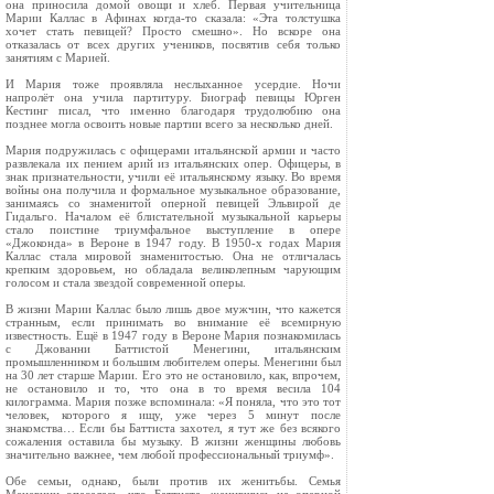
она приносила домой овощи и хлеб. Первая учительница
Марии Каллас в Афинах когда-то сказала: «Эта толстушка
хочет стать певицей? Просто смешно». Но вскоре она
отказалась от всех других учеников, посвятив себя только
занятиям с Марией.
И Мария тоже проявляла неслыханное усердие. Ночи
напролёт она учила партитуру. Биограф певицы Юрген
Кестинг писал, что именно благодаря трудолюбию она
позднее могла освоить новые партии всего за несколько дней.
Мария подружилась с офицерами итальянской армии и часто
развлекала их пением арий из итальянских опер. Офицеры, в
знак признательности, учили её итальянскому языку. Во время
войны она получила и формальное музыкальное образование,
занимаясь со знаменитой оперной певицей Эльвирой де
Гидальго. Началом её блистательной музыкальной карьеры
стало поистине триумфальное выступление в опере
«Джоконда» в Вероне в 1947 году. В 1950-х годах Мария
Каллас стала мировой знаменитостью. Она не отличалась
крепким здоровьем, но обладала великолепным чарующим
голосом и стала звездой современной оперы.
В жизни Марии Каллас было лишь двое мужчин, что кажется
странным, если принимать во внимание её всемирную
известность. Ещё в 1947 году в Вероне Мария познакомилась
с Джованни Баттистой Менегини, итальянским
промышленником и большим любителем оперы. Менегини был
на 30 лет старше Марии. Его это не остановило, как, впрочем,
не остановило и то, что она в то время весила 104
килограмма. Мария позже вспоминала: «Я поняла, что это тот
человек, которого я ищу, уже через 5 минут после
знакомства… Если бы Баттиста захотел, я тут же без всякого
сожаления оставила бы музыку. В жизни женщины любовь
значительно важнее, чем любой профессиональный триумф».
Обе семьи, однако, были против их женитьбы. Семья