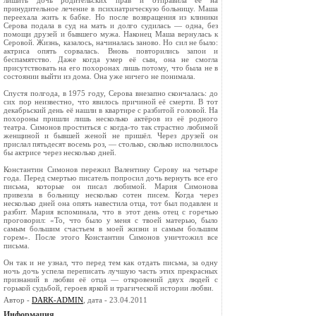
лишить дочь родительских прав и отправила её на
принудительное лечение в психиатрическую больницу. Маша
переехала жить к бабке. Но после возвращения из клиники
Серова подала в суд на мать и долго судилась — одна, без
помощи друзей и бывшего мужа. Наконец Маша вернулась к
Серовой. Жизнь, казалось, начиналась заново. Но сил не было:
актриса опять сорвалась. Вновь повторились запои и
беспамятство. Даже когда умер её сын, она не смогла
присутствовать на его похоронах лишь потому, что была не в
состоянии выйти из дома. Она уже ничего не понимала.
Спустя полгода, в 1975 году, Серова внезапно скончалась: до
сих пор неизвестно, что явилось причиной её смерти. В тот
декабрьский день её нашли в квартире с разбитой головой. На
похороны пришли лишь несколько актёров из её родного
театра. Симонов проститься с когда-то так страстно любимой
женщиной и бывшей женой не пришёл. Через друзей он
прислал пятьдесят восемь роз, — столько, сколько исполнилось
бы актрисе через несколько дней.
Константин Симонов пережил Валентину Серову на четыре
года. Перед смертью писатель попросил дочь вернуть все его
письма, которые он писал любимой. Мария Симонова
привезла в больницу несколько сотен писем. Когда через
несколько дней она опять навестила отца, тот был подавлен и
разбит. Мария вспоминала, что в этот день отец с горечью
проговорил: «То, что было у меня с твоей матерью, было
самым большим счастьем в моей жизни и самым большим
горем». После этого Константин Симонов уничтожил все
письма.
Он так и не узнал, что перед тем как отдать письма, за одну
ночь дочь успела переписать лучшую часть этих прекрасных
признаний в любви её отца — откровений двух людей с
горькой судьбой, героев яркой и трагической истории любви.
Автор -
DARK-ADMIN
, дата - 23.04.2011
Информация