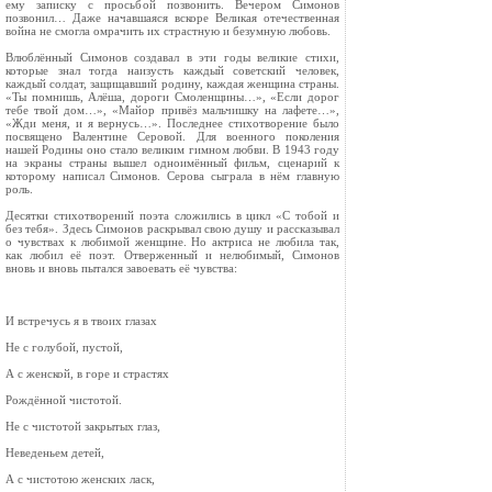
ему записку с просьбой позвонить. Вечером Симонов
позвонил… Даже начавшаяся вскоре Великая отечественная
война не смогла омрачить их страстную и безумную любовь.
Влюблённый Симонов создавал в эти годы великие стихи,
которые знал тогда наизусть каждый советский человек,
каждый солдат, защищавший родину, каждая женщина страны.
«Ты помнишь, Алёша, дороги Смоленщины…», «Если дорог
тебе твой дом…», «Майор привёз мальчишку на лафете…»,
«Жди меня, и я вернусь…». Последнее стихотворение было
посвящено Валентине Серовой. Для военного поколения
нашей Родины оно стало великим гимном любви. В 1943 году
на экраны страны вышел одноимённый фильм, сценарий к
которому написал Симонов. Серова сыграла в нём главную
роль.
Десятки стихотворений поэта сложились в цикл «С тобой и
без тебя». Здесь Симонов раскрывал свою душу и рассказывал
о чувствах к любимой женщине. Но актриса не любила так,
как любил её поэт. Отверженный и нелюбимый, Симонов
вновь и вновь пытался завоевать её чувства:
И встречусь я в твоих глазах
Не с голубой, пустой,
А с женской, в горе и страстях
Рождённой чистотой.
Не с чистотой закрытых глаз,
Неведеньем детей,
А с чистотою женских ласк,