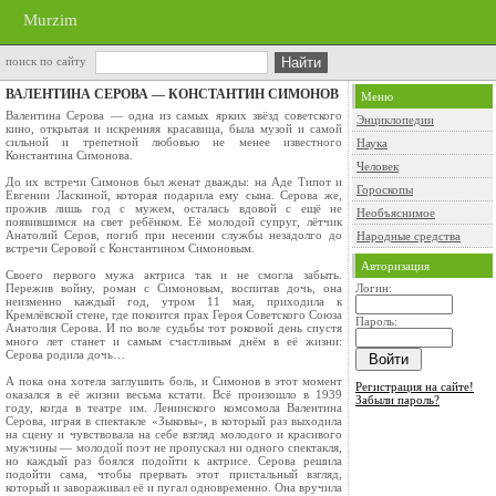
Murzim
поиск по сайту
ВАЛЕНТИНА СЕРОВА — КОНСТАНТИН СИМОНОВ
Меню
Валентина Серова — одна из самых ярких звёзд советского
Энциклопедии
кино, открытая и искренняя красавица, была музой и самой
сильной и трепетной любовью не менее известного
Наука
Константина Симонова.
Человек
До их встречи Симонов был женат дважды: на Аде Типот и
Гороскопы
Евгении Ласкиной, которая подарила ему сына. Серова же,
прожив лишь год с мужем, осталась вдовой с ещё не
Необъяснимое
появившимся на свет ребёнком. Её молодой супруг, лётчик
Анатолий Серов, погиб при несении службы незадолго до
Народные средства
встречи Серовой с Константином Симоновым.
Авторизация
Своего первого мужа актриса так и не смогла забыть.
Пережив войну, роман с Симоновым, воспитав дочь, она
Логин:
неизменно каждый год, утром 11 мая, приходила к
Кремлёвской стене, где покоится прах Героя Советского Союза
Пароль:
Анатолия Серова. И по воле судьбы тот роковой день спустя
много лет станет и самым счастливым днём в её жизни:
Серова родила дочь…
А пока она хотела заглушить боль, и Симонов в этот момент
Регистрация на сайте!
оказался в её жизни весьма кстати. Всё произошло в 1939
Забыли пароль?
году, когда в театре им. Ленинского комсомола Валентина
Серова, играя в спектакле «Зыковы», в который раз выходила
на сцену и чувствовала на себе взгляд молодого и красивого
мужчины — молодой поэт не пропускал ни одного спектакля,
но каждый раз боялся подойти к актрисе. Серова решила
подойти сама, чтобы прервать этот пристальный взгляд,
который и завораживал её и пугал одновременно. Она вручила