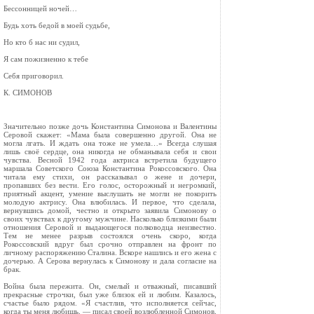
Бессонницей ночей…
Будь хоть бедой в моей судьбе,
Но кто б нас ни судил,
Я сам пожизненно к тебе
Себя приговорил.
К. СИМОНОВ
Значительно позже дочь Константина Симонова и Валентины
Серовой скажет: «Мама была совершенно другой. Она не
могла лгать. И ждать она тоже не умела…» Всегда слушая
лишь своё сердце, она никогда не обманывала себя и свои
чувства. Весной 1942 года актриса встретила будущего
маршала Советского Союза Константина Рокоссовского. Она
читала ему стихи, он рассказывал о жене и дочери,
пропавших без вести. Его голос, осторожный и негромкий,
приятный акцент, умение выслушать не могли не покорить
молодую актрису. Она влюбилась. И первое, что сделала,
вернувшись домой, честно и открыто заявила Симонову о
своих чувствах к другому мужчине. Насколько близкими были
отношения Серовой и выдающегося полководца неизвестно.
Тем не менее разрыв состоялся очень скоро, когда
Рокоссовский вдруг был срочно отправлен на фронт по
личному распоряжению Сталина. Вскоре нашлись и его жена с
дочерью. А Серова вернулась к Симонову и дала согласие на
брак.
Война была пережита. Он, смелый и отважный, писавший
прекрасные строчки, был уже близок ей и любим. Казалось,
счастье было рядом. «Я счастлив, что исполняется сейчас,
когда ты меня любишь, — писал своей возлюбленной Симонов,