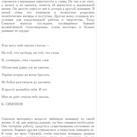
стремился к вершинам известности и славы. Он так и не смог,
а может и не пытался, помочь ей вернуться к нормальной
жизни. Он просто ушёл от неё и дочери к другой женщине. В
новой семье его понимали и полностью разделяли
политические взгляды и поступки. Другая жена создавала все
условия для плодотворной работы и творчества. Тогда
Симонов написал последнее, посвящённое бывшей
возлюбленной стихотворение, очень жестокое и больно
ранящее её сердце:
Я не могу тебе писать стихов —
Ни той, что ты была, ни той, что стала.
И, очевидно, этих горьких слов
Обоим нам давно уж не хватало…
Упрёки поздно на ветер бросать,
Не бойся разговоров до рассвета.
Я просто разлюбил тебя. И это
Мне не даёт стихов тебе писать.
К. СИМОНОВ
Симонов вычеркнул когда-то любимую женщину из своей
жизни. А ей, как никогда раньше, он был слишком необходим.
Она потеряла работу, средств к существованию постоянно не
хватало, бывшие друзья отвернулись и перестали навещать её.
К тому же мать Серовой, очень властная женщина, решила