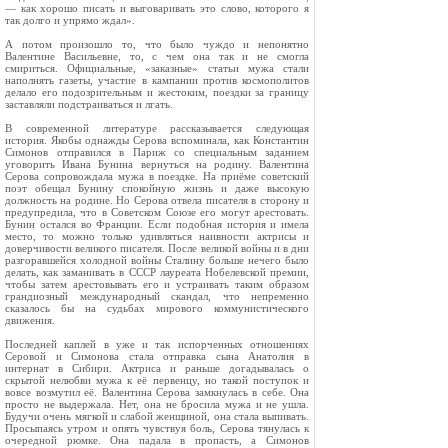
— как хорошо писать и выговаривать это слово, которого я
так долго и упрямо ждал».
А потом произошло то, что было чуждо и непонятно
Валентине Васильевне, то, с чем она так и не смогла
смириться. Официальные, «заказные» статьи мужа стали
наполнять газеты, участие в кампании против космополитов
делало его подозрительным и жестоким, поездки за границу
заставляли подстраиваться и лгать.
В современной литературе рассказывается следующая
история. Якобы однажды Серова вспоминала, как Константин
Симонов отправился в Париж со специальным заданием
уговорить Ивана Бунина вернуться на родину. Валентина
Серова сопровождала мужа в поездке. На приёме советский
поэт обещал Бунину спокойную жизнь и даже высокую
должность на родине. Но Серова отвела писателя в сторону и
предупредила, что в Советском Союзе его могут арестовать.
Бунин остался во Франции. Если подобная история и имела
место, то можно только удивляться наивности актрисы и
доверчивости великого писателя. После великой войны и в дни
разгоравшейся холодной войны Сталину больше нечего было
делать, как заманивать в СССР лауреата Нобелевской премии,
чтобы затем арестовывать его и устраивать таким образом
грандиозный международный скандал, что непременно
сказалось бы на судьбах мирового коммунистического
движения.
Последней каплей в уже и так испорченных отношениях
Серовой и Симонова стала отправка сына Анатолия в
интернат в Сибири. Актриса и раньше догадывалась о
скрытой нелюбви мужа к её первенцу, но такой поступок и
вовсе возмутил её. Валентина Серова замкнулась в себе. Она
просто не выдержала. Нет, она не бросила мужа и не ушла.
Будучи очень мягкой и слабой женщиной, она стала выпивать.
Просыпаясь утром и опять чувствуя боль, Серова тянулась к
очередной рюмке. Она падала в пропасть, а Симонов