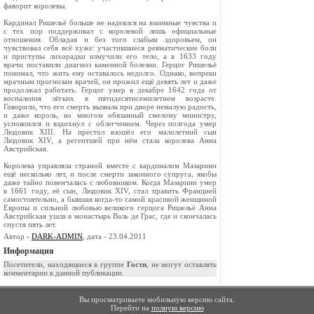
фаворит королевы.
Кардинал Ришельё больше не надеялся на взаимные чувства и
с тех пор поддерживал с королевой лишь официальные
отношения. Обладая и без того слабым здоровьем, он
чувствовал себя всё хуже: участившиеся ревматические боли
и приступы лихорадки измучили его тело, а в 1633 году
врачи поставили диагноз каменной болезни. Герцог Ришельё
понимал, что жить ему оставалось недолго. Однако, вопреки
мрачным прогнозам врачей, он прожил ещё девять лет и даже
продолжал работать. Герцог умер в декабре 1642 года от
воспаления лёгких в пятидесятисемилетнем возрасте.
Говорили, что его смерть вызвала при дворе немалую радость,
и даже король, во многом обязанный смелому министру,
успокоился и вздохнул с облегчением. Через полгода умер
Людовик XIII. На престол взошёл его малолетний сын
Людовик XIV, а регентшей при нём стала королева Анна
Австрийская.
Королева управляла страной вместе с кардиналом Мазарини
ещё несколько лет, и после смерти законного супруга, якобы
даже тайно повенчалась с любовником. Когда Мазарини умер
в 1661 году, её сын, Людовик XIV, стал править Францией
самостоятельно, а бывшая когда-то самой красивой женщиной
Европы и сильной любовью великого герцога Ришельё Анна
Австрийская ушла в монастырь Валь де Грас, где и скончалась
спустя пять лет.
Автор -
DARK-ADMIN
, дата - 23.04.2011
Информация
Посетители, находящиеся в группе
Гости
, не могут оставлять
комментарии к данной публикации.
Вы просматриваете мобильную версию сайта.
Перейти на
полную версию