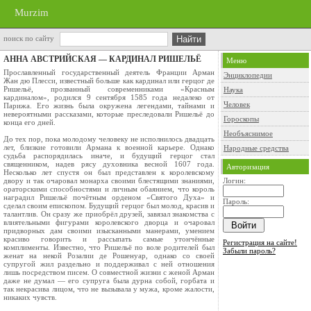
Murzim
поиск по сайту
АННА АВСТРИЙСКАЯ — КАРДИНАЛ РИШЕЛЬЁ
Меню
Прославленный государственный деятель Франции Арман
Энциклопедии
Жан дю Плесси, известный больше как кардинал или герцог де
Ришельё, прозванный современниками «Красным
Наука
кардиналом», родился 9 сентября 1585 года недалеко от
Человек
Парижа. Его жизнь была окружена легендами, тайнами и
невероятными рассказами, которые преследовали Ришельё до
Гороскопы
конца его дней.
Необъяснимое
До тех пор, пока молодому человеку не исполнилось двадцать
лет, близкие готовили Армана к военной карьере. Однако
Народные средства
судьба распорядилась иначе, и будущий герцог стал
священником, надев рясу духовника весной 1607 года.
Авторизация
Несколько лет спустя он был представлен к королевскому
двору и так очаровал монарха своими блестящими знаниями,
Логин:
ораторскими способностями и личным обаянием, что король
наградил Ришельё почётным орденом «Святого Духа» и
Пароль:
сделал своим епископом. Будущий герцог был молод, красив и
талантлив. Он сразу же приобрёл друзей, завязал знакомства с
влиятельными фигурами королевского дворца и очаровал
придворных дам своими изысканными манерами, умением
красиво говорить и рассыпать самые утончённые
Регистрация на сайте!
комплименты. Известно, что Ришельё по воле родителей был
Забыли пароль?
женат на некой Розалии де Рошенуар, однако со своей
супругой жил раздельно и поддерживал с ней отношения
лишь посредством писем. О совместной жизни с женой Арман
даже не думал — его супруга была дурна собой, горбата и
так некрасива лицом, что не вызывала у мужа, кроме жалости,
никаких чувств.