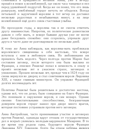
сомневаясь в правдивости желания Анны, уже к вечеру
пришёл в покои к возлюбленной, где около часа танцевал и пел
перед удивлённой подругой. Когда же он понял, что его лишь
разыграли, влюблённый герцог ничуть не обиделся. Всегда
печальной и задумчивой королеве в тот вечер он доставил
несколько радостных и незабываемых минут, а на лице
возлюбленной ещё долго сияла счастливая улыбка.
Но проходили годы, а королева так и не смогла ответить
другу взаимностью. Напротив, их политические разногласия
давали о себе знать, и вскоре бывшие друзья уже не могли
даже беседовать спокойно: они ссорились, упрекали друг
друга и часто даже не разговаривали по несколько дней.
К тому же Анна наблюдала, как королева-мать приближала
королевского священника к себе настолько, что вскоре
вступила с ним в любовную связь. Но любовниками им
пришлось быть недолго. Через полгода против Марии был
составлен заговор, после которого она была выслана из
Франции, а епископ Ришельё попал в немилость и опалу и
провёл несколько лет в ужасном страхе, заговорах и
унижениях. Прошло несколько лет, прежде чем в 1624 году он
снова вернулся во дворец и стал советником короля Людовика
XIII, а также главным министром. Он управлял Францией
долгих восемнадцать лет.
Политика Ришельё была решительна и достаточно жестока,
однако всё, что он делал, было совершено на благо Франции.
Это понимали и окружение короля, и сам монарх. Однако
своими блистательными способностями, безграничным
доверием короля герцог нажил при дворе много врагов,
которые постоянно устраивали против него заговоры.
Анна Австрийская, часто принимавшая участие в заговорах
против Ришельё, однажды вдруг отошла от государственных
дел и всерьёз увлеклась молодым кардиналом Мазарини. В то
же время она родила сына, будущего короля Франции
Людовика XIV. Говорили, будто бы отцом ребёнка являлся