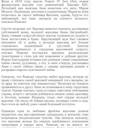
Когда в 1610 году король Генрих IV был убит, новым
французским королём стал девятилетний Людовик XIII.
Регентшей при мальчике была назначена его мать, Мария
Медичи. Надменная, жестокая и ограниченная, Мария во всём
полагалась на своего любимца Кончини, однако, будучи его
любовницей, всё чаще смотрела на статного молодого
епископа Ришельё.
Спустя несколько лет Людовик назначил епископа духовником
собственной жены, молодой королевы Анны Австрийской.
Анна, ставшая супругой юного короля, тосковала по родине и
была несчастлива в браке. Царствующий муж был слишком
непонятен ей и далёк, а молодая королева всё больше
становилась подавленной и грустной. Заметив
неудовлетворённость и страдания королевской супруги,
епископ Ришельё постарался завоевать расположение
чужестранки и стать для неё искренним и добрым другом.
Вскоре благодарная испанка уже доверяла самые сокровенные
тайны своему духовнику, а тот, в свою очередь, рассказывал
Анне о своих тайных связях с самыми знатными дамами и
раскрывал секреты чувственной любви.
Говорили, что Ришельё страстно любил королеву, которая по
праву считалась самой красивой женщиной того времени, но
та вряд ли отвечала ему взаимностью. Несмотря на близкую
привязанность к другу Анна не испытывала к нему сердечных
чувств. Однако епископ, один из самых известных любовников
страны, встреч с которым добивалось немало самых красивых
и богатых женщин Франции, отдал своё сердце молодой
королеве. Он писал ей тайные письма, посвящал стихи и оды,
был готов на любой, даже самый безумный поступок.
Однажды одна из любимых фрейлин королевы решила
подшутить над прославленным сердцеедом, к которому сама
испытывала неоднозначные чувства. Она шепнула епископу,
что королева желала бы увидеть влюблённого поклонника
танцующим в наряде шута. Ришельё, ни на минуту не