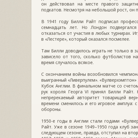
он действовал на месте правого защитн
подкатов. Несмотря на небольшой рост, он п
В 1941 году Билли Райт подписал професс
семнадцать лет. Но Лондон подвергалс
отказаться от участия в любых турнирах. И
в «Лестере», который оказался посмелее.
Там Билли доводилось играть не только в з
зависело от того, сколько футболистов н
время случалось всякое.
С окончанием войны возобновился чемпиона
выигранный «Ливерпулем». «Вулверхэмптон» ж
Кубок Англии. В финальном матче со счетом
рук короля Георга VI принял Билли Райт.
непререкаемый авторитет товарищей верн
времени сменилось и его игровое амплуа: с
обороны.
1950-е годы в Англии стали годами «Вулве
Райт. Уже в сезоне 1949–1950 года клуб за
следующем сезоне, правда, отступил на вто