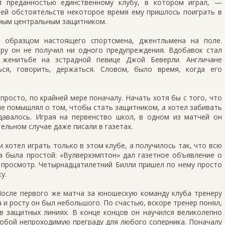
й преданностью единственному клубу, в котором играл, —
лей обстоятельств некоторое время ему пришлось поиграть в
асным центральным защитником.
 образцом настоящего спортсмена, джентльмена на поле.
ру он не получил ни одного предупреждения. Вдобавок стал
 женитьбе на эстрадной певице Джой Беверли. Англичане
ся, говорить, держаться. Словом, было время, когда его
просто, по крайней мере поначалу. Начать хотя бы с того, что
 не помышлял о том, чтобы стать защитником, а хотел забивать
давалось. Играя на первенство школ, в одном из матчей он
ельном случае даже писали в газетах.
 хотел играть только в этом клубе, а получилось так, что всю
а была простой: «Вулверхэмптон» дал газетное объявление о
 просмотр. Четырнадцатилетний Билли пришел по нему просто
у.
 После первого же матча за юношескую команду клуба тренеру
а и росту он был небольшого. По счастью, вскоре тренер понял,
в защитных линиях. В конце концов он научился великолепно
собой непроходимую преграду для любого соперника. Поначалу