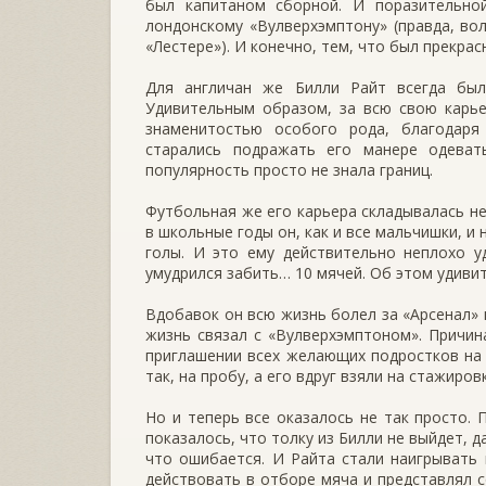
был капитаном сборной. И поразительно
лондонскому «Вулверхэмптону» (правда, во
«Лестере»). И конечно, тем, что был прекр
Для англичан же Билли Райт всегда был
Удивительным образом, за всю свою карье
знаменитостью особого рода, благодаря
старались подражать его манере одевать
популярность просто не знала границ.
Футбольная же его карьера складывалась не
в школьные годы он, как и все мальчишки, и
голы. И это ему действительно неплохо у
умудрился забить… 10 мячей. Об этом удивит
Вдобавок он всю жизнь болел за «Арсенал» и
жизнь связал с «Вулверхэмптоном». Причин
приглашении всех желающих подростков на
так, на пробу, а его вдруг взяли на стажировк
Но и теперь все оказалось не так просто.
показалось, что толку из Билли не выйдет, д
что ошибается. И Райта стали наигрывать 
действовать в отборе мяча и представлял 