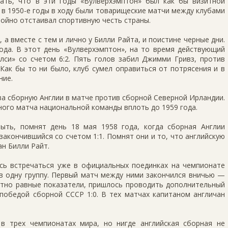
ать, что в эти годы «Вулверхэмптон» был как бы визитной
з в 1950-е годы в ходу были товарищеские матчи между клубами
тойно отстаивал спортивную честь страны.
 а вместе с тем и лично у Билли Райта, и поистине черные дни.
года. В этот день «Вулверхэмптон», на то время действующий
лси» со счетом 6:2. Пять голов забил Джимми Гривз, против
 Как бы то ни было, клуб сумел оправиться от потрясения и в
ние.
 за сборную Англии в матче против сборной Северной Ирландии.
дного матча национальной команды вплоть до 1959 года.
ыть, помнят день 18 мая 1958 года, когда сборная Англии
закончившийся со счетом 1:1. Помнят они и то, что английскую
н Билли Райт.
сь встречаться уже в официальных поединках на чемпионате
в одну группу. Первый матч между ними закончился вничью —
лютно равные показатели, пришлось проводить дополнительный
победой сборной СССР 1:0. В тех матчах капитаном англичан
в трех чемпионатах мира, но нигде английская сборная не