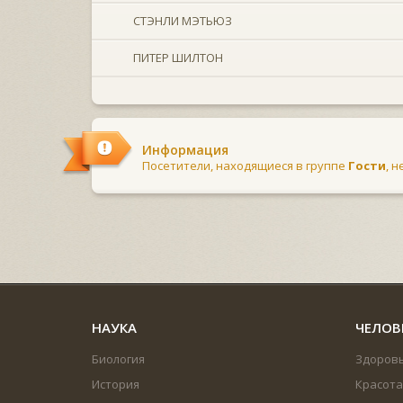
СТЭНЛИ МЭТЬЮЗ
ПИТЕР ШИЛТОН
Информация
Посетители, находящиеся в группе
Гости
, 
НАУКА
ЧЕЛОВ
Биология
Здоров
История
Красота