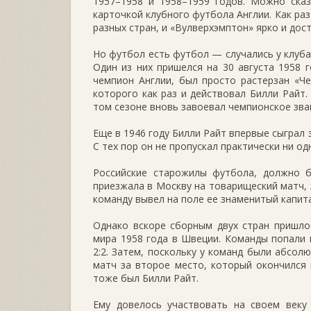
1957–1958 и 1958–1959 годов. Можно сказ
карточкой клубного футбола Англии. Как ра
разных стран, и «Вулверхэмптон» ярко и дос
Но футбол есть футбол — случались у клуба,
Один из них пришелся на 30 августа 1958 
чемпион Англии, был просто растерзан «Че
которого как раз и действовал Билли Райт.
том сезоне вновь завоевал чемпионское зва
Еще в 1946 году Билли Райт впервые сыграл
С тех пор он не пропускал практически ни о
Российские старожилы футбола, должно б
приезжала в Москву на товарищеский матч, 
команду вывел на поле ее знаменитый капита
Однако вскоре сборным двух стран пришло
мира 1958 года в Швеции. Команды попали 
2:2. Затем, поскольку у команд были абсо
матч за второе место, который окончился 
тоже был Билли Райт.
Ему довелось участвовать на своем веку 