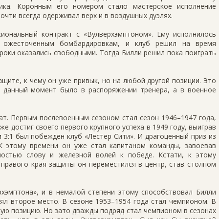
ика. Коронным его номером стало мастерское исполнение
очти всегда одерживал верх и в воздушных дуэлях.
иональный контракт с «Вулверхэмптоном». Ему исполнилось
я ожесточенным бомбардировкам, и клуб решил на время
гроки оказались свободными. Тогда Билли решил пока поиграть
ащите, к чему он уже привык, но на любой другой позиции. Это
а данный момент было в распоряжении тренера, а в военное
т. Первым послевоенным сезоном стал сезон 1946–1947 года,
е достиг своего первого крупного успеха в 1949 году, выиграв
 3:1 был побежден клуб «Лестер Сити». И драгоценный приз из
 К этому времени он уже стал капитаном команды, завоевав
остью слову и железной волей к победе. Кстати, к этому
 правого края защиты он переместился в центр, став столпом
рхэмптона», и в немалой степени этому способствовал Билли
нял второе место. В сезоне 1953–1954 года стал чемпионом. В
рую позицию. Но зато дважды подряд стал чемпионом в сезонах