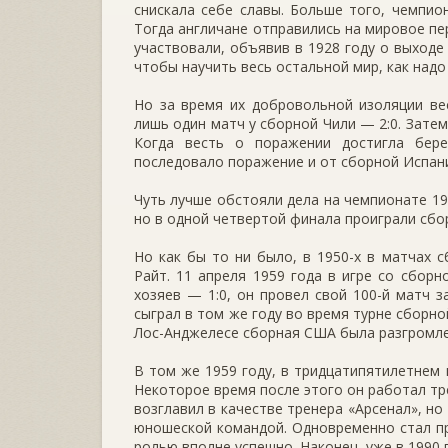
снискала себе славы. Больше того, чемпио
Тогда англичане отправились на мировое пер
участвовали, объявив в 1928 году о выход
чтобы научить весь остальной мир, как надо 
Но за время их добровольной изоляции ве
лишь один матч у сборной Чили — 2:0. Зате
Когда весть о поражении достигла бере
последовало поражение и от сборной Испани
Чуть лучше обстояли дела на чемпионате 19
но в одной четвертой финала проиграли сбор
Но как бы то ни было, в 1950-х в матчах 
Райт. 11 апреля 1959 года в игре со сбор
хозяев — 1:0, он провел свой 100-й матч з
сыграл в том же году во время турне сборн
Лос-Анджелесе сборная США была разгромлен
В том же 1959 году, в тридцатипятилетнем 
Некоторое время после этого он работал т
возглавил в качестве тренера «Арсенал», но
юношеской командой. Одновременно стал пр
ролью вполне успешно. Наконец, уже в 1990 