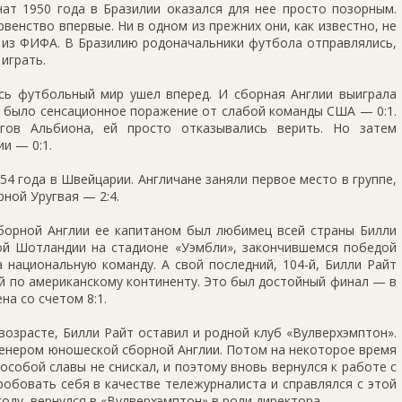
нат 1950 года в Бразилии оказался для нее просто позорным.
венство впервые. Ни в одном из прежних они, как известно, не
е из ФИФА. В Бразилию родоначальники футбола отправлялись,
играть.
сь футбольный мир ушел вперед. И сборная Англии выиграла
м было сенсационное поражение от слабой команды США — 0:1.
гов Альбиона, ей просто отказывались верить. Но затем
и — 0:1.
54 года в Швейцарии. Англичане заняли первое место в группе,
ной Уругвая — 2:4.
сборной Англии ее капитаном был любимец всей страны Билли
ной Шотландии на стадионе «Уэмбли», закончившемся победой
а национальную команду. А свой последний, 104-й, Билли Райт
ой по американскому континенту. Это был достойный финал — в
а со счетом 8:1.
возрасте, Билли Райт оставил и родной клуб «Вулверхэмптон».
ренером юношеской сборной Англии. Потом на некоторое время
 особой славы не снискал, и поэтому вновь вернулся к работе с
обовать себя в качестве тележурналиста и справлялся с этой
году, вернулся в «Вулверхэмптон» в роли директора.