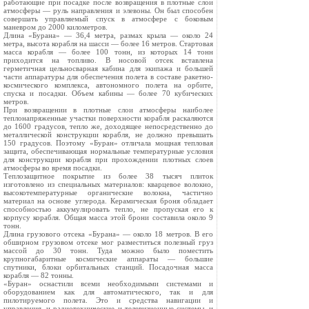
работающие при посадке после возвращения в плотные слои
атмосферы — руль направления и элевоны. Он был способен
совершать управляемый спуск в атмосфере с боковым
маневром до 2000 километров.
Длина «Бурана» — 36,4 метра, размах крыла — около 24
метра, высота корабля на шасси — более 16 метров. Стартовая
масса корабля — более 100 тонн, из которых 14 тонн
приходится на топливо. В носовой отсек вставлена
герметичная цельносварная кабина для экипажа и большей
части аппаратуры для обеспечения полета в составе ракетно-
космического комплекса, автономного полета на орбите,
спуска и посадки. Объем кабины — более 70 кубических
метров.
При возвращении в плотные слои атмосферы наиболее
теплонапряженные участки поверхности корабля раскаляются
до 1600 градусов, тепло же, доходящее непосредственно до
металлической конструкции корабля, не должно превышать
150 градусов. Поэтому «Буран» отличала мощная тепловая
защита, обеспечивающая нормальные температурные условия
для конструкции корабля при прохождении плотных слоев
атмосферы во время посадки.
Теплозащитное покрытие из более 38 тысяч плиток
изготовлено из специальных материалов: кварцевое волокно,
высокотемпературные органические волокна, частично
материал на основе углерода. Керамическая броня обладает
способностью аккумулировать тепло, не пропуская его к
корпусу корабля. Общая масса этой брони составила около 9
тонн.
Длина грузового отсека «Бурана» — около 18 метров. В его
обширном грузовом отсеке мог разместиться полезный груз
массой до 30 тонн. Туда можно было поместить
крупногабаритные космические аппараты — большие
спутники, блоки орбитальных станций. Посадочная масса
корабля — 82 тонны.
«Буран» оснастили всеми необходимыми системами и
оборудованием как для автоматического, так и для
пилотируемого полета. Это и средства навигации и
управления, и радиотехнические и телевизионные системы, и