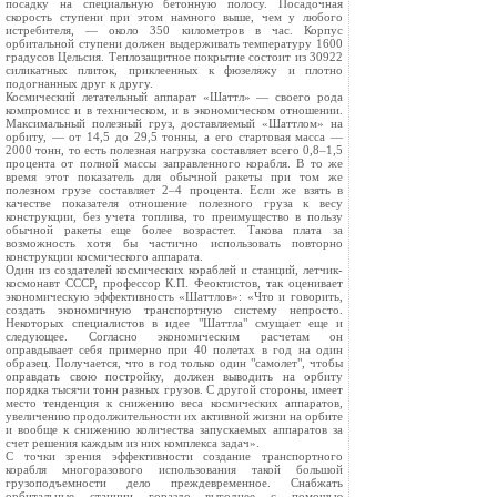
посадку на специальную бетонную полосу. Посадочная
скорость ступени при этом намного выше, чем у любого
истребителя, — около 350 километров в час. Корпус
орбитальной ступени должен выдерживать температуру 1600
градусов Цельсия. Теплозащитное покрытие состоит из 30922
силикатных плиток, приклеенных к фюзеляжу и плотно
подогнанных друг к другу.
Космический летательный аппарат «Шаттл» — своего рода
компромисс и в техническом, и в экономическом отношении.
Максимальный полезный груз, доставляемый «Шаттлом» на
орбиту, — от 14,5 до 29,5 тонны, а его стартовая масса —
2000 тонн, то есть полезная нагрузка составляет всего 0,8–1,5
процента от полной массы заправленного корабля. В то же
время этот показатель для обычной ракеты при том же
полезном грузе составляет 2–4 процента. Если же взять в
качестве показателя отношение полезного груза к весу
конструкции, без учета топлива, то преимущество в пользу
обычной ракеты еще более возрастет. Такова плата за
возможность хотя бы частично использовать повторно
конструкции космического аппарата.
Один из создателей космических кораблей и станций, летчик-
космонавт СССР, профессор К.П. Феоктистов, так оценивает
экономическую эффективность «Шаттлов»: «Что и говорить,
создать экономичную транспортную систему непросто.
Некоторых специалистов в идее "Шаттла" смущает еще и
следующее. Согласно экономическим расчетам он
оправдывает себя примерно при 40 полетах в год на один
образец. Получается, что в год только один "самолет", чтобы
оправдать свою постройку, должен выводить на орбиту
порядка тысячи тонн разных грузов. С другой стороны, имеет
место тенденция к снижению веса космических аппаратов,
увеличению продолжительности их активной жизни на орбите
и вообще к снижению количества запускаемых аппаратов за
счет решения каждым из них комплекса задач».
С точки зрения эффективности создание транспортного
корабля многоразового использования такой большой
грузоподъемности дело преждевременное. Снабжать
орбитальные станции гораздо выгоднее с помощью