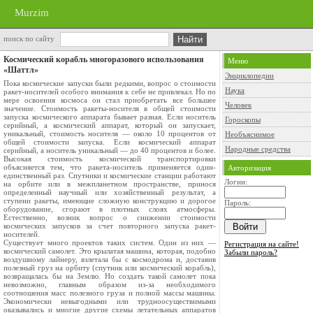
Murzim
поиск по сайту
Космический корабль многоразового использования
Меню
«Шаттл»
Энциклопедии
Пока космические запуски были редкими, вопрос о стоимости
Наука
ракет-носителей особого внимания к себе не привлекал. Но по
мере освоения космоса он стал приобретать все большее
Человек
значение. Стоимость ракеты-носителя в общей стоимости
запуска космического аппарата бывает разная. Если носитель
Гороскопы
серийный, а космический аппарат, который он запускает,
уникальный, стоимость носителя — около 10 процентов от
Необъяснимое
общей стоимости запуска. Если космический аппарат
Народные средства
серийный, а носитель уникальный — до 40 процентов и более.
Высокая стоимость космической транспортировки
объясняется тем, что ракета-носитель применяется один-
Авторизация
единственный раз. Спутники и космические станции работают
Логин:
на орбите или в межпланетном пространстве, принося
определенный научный или хозяйственный результат, а
ступени ракеты, имеющие сложную конструкцию и дорогое
Пароль:
оборудование, сгорают в плотных слоях атмосферы.
Естественно, возник вопрос о снижении стоимости
космических запусков за счет повторного запуска ракет-
носителей.
Существует много проектов таких систем. Один из них —
Регистрация на сайте!
космический самолет. Это крылатая машина, которая, подобно
Забыли пароль?
воздушному лайнеру, взлетала бы с космодрома и, доставив
полезный груз на орбиту (спутник или космический корабль),
возвращалась бы на Землю. Но создать такой самолет пока
невозможно, главным образом из-за необходимого
соотношения масс полезного груза и полной массы машины.
Экономически невыгодными или трудноосуществимыми
оказывались и многие другие схемы летательных аппаратов