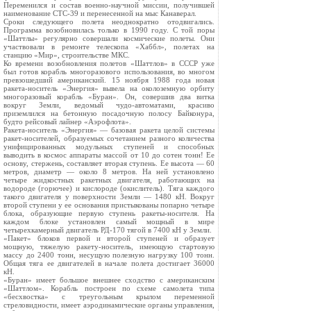
Переменился и состав военно-научной миссии, получившей
наименование СТС-39 и перенесенной на мыс Канаверал.
Сроки следующего полета неоднократно отодвигались.
Программа возобновилась только в 1990 году. С той поры
«Шаттлы» регулярно совершали космические полеты. Они
участвовали в ремонте телескопа «Хаббл», полетах на
станцию «Мир», строительстве МКС.
Ко времени возобновления полетов «Шаттлов» в СССР уже
был готов корабль многоразового использования, во многом
превзошедший американский. 15 ноября 1988 года новая
ракета-носитель «Энергия» вывела на околоземную орбиту
многоразовый корабль «Буран». Он, совершив два витка
вокруг Земли, ведомый чудо-автоматами, красиво
приземлился на бетонную посадочную полосу Байконура,
будто рейсовый лайнер «Аэрофлота».
Ракета-носитель «Энергия» — базовая ракета целой системы
ракет-носителей, образуемых сочетанием разного количества
унифицированных модульных ступеней и способных
выводить в космос аппараты массой от 10 до сотен тонн! Ее
основу, стержень, составляет вторая ступень. Ее высота — 60
метров, диаметр — около 8 метров. На ней установлено
четыре жидкостных ракетных двигателя, работающих на
водороде (горючее) и кислороде (окислитель). Тяга каждого
такого двигателя у поверхности Земли — 1480 кН. Вокруг
второй ступени у ее основания пристыкованы попарно четыре
блока, образующие первую ступень ракеты-носителя. На
каждом блоке установлен самый мощный в мире
четырехкамерный двигатель РД-170 тягой в 7400 кН у Земли.
«Пакет» блоков первой и второй ступеней и образует
мощную, тяжелую ракету-носитель, имеющую стартовую
массу до 2400 тонн, несущую полезную нагрузку 100 тонн.
Общая тяга ее двигателей в начале полета достигает 36000
кН.
«Буран» имеет большое внешнее сходство с американским
«Шаттлом». Корабль построен по схеме самолета типа
«бесхвостка» с треугольным крылом переменной
стреловидности, имеет аэродинамические органы управления,