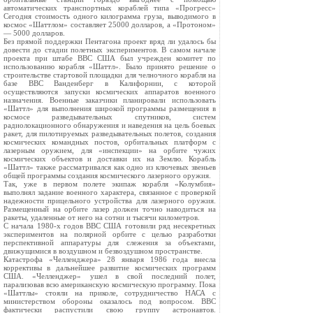
автоматических транспортных кораблей типа «Прогресс»
Сегодня стоимость одного килограмма груза, выводимого в
космос «Шаттлом» составляет 25000 долларов, а «Протоном»
— 5000 долларов.
Без прямой поддержки Пентагона проект вряд ли удалось бы
довести до стадии полетных экспериментов. В самом начале
проекта при штабе ВВС США был учрежден комитет по
использованию корабля «Шаттл». Было принято решение о
строительстве стартовой площадки для челночного корабля на
базе ВВС Ванденберг в Калифорнии, с которой
осуществляются запуски космических аппаратов военного
назначения. Военные заказчики планировали использовать
«Шаттл» для выполнения широкой программы размещения в
космосе разведывательных спутников, систем
радиолокационного обнаружения и наведения на цель боевых
ракет, для пилотируемых разведывательных полетов, создания
космических командных постов, орбитальных платформ с
лазерным оружием, для «инспекции» на орбите чужих
космических объектов и доставки их на Землю. Корабль
«Шаттл» также рассматривался как одно из ключевых звеньев
общей программы создания космического лазерного оружия.
Так, уже в первом полете экипаж корабля «Колумбия»
выполнял задание военного характера, связанное с проверкой
надежности прицельного устройства для лазерного оружия.
Размещенный на орбите лазер должен точно наводиться на
ракеты, удаленные от него на сотни и тысячи километров.
С начала 1980-х годов ВВС США готовили ряд несекретных
экспериментов на полярной орбите с целью разработки
перспективной аппаратуры для слежения за объектами,
движущимися в воздушном и безвоздушном пространстве.
Катастрофа «Челленджера» 28 января 1986 года внесла
коррективы в дальнейшее развитие космических программ
США. «Челленджер» ушел в свой последний полет,
парализовав всю американскую космическую программу. Пока
«Шаттлы» стояли на приколе, сотрудничество НАСА с
министерством обороны оказалось под вопросом. ВВС
фактически распустили свою группу астронавтов.