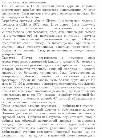
многоразового использования.
Тем не менее в США все-таки взяли курс на создание
космического корабля многоразового использования. Многие
специалисты были против столь дорогостоящего проекта. Но
его поддержал Пентагон.
Разработка системы «Спейс Шаттл» («космический челнок»)
началась в США в 1972 году. В ее основу была положена
концепция космического летательного аппарата
многоразового использования, предназначенного для вывода
на околоземные орбиты искусственных спутников и других
объектов. Космический летательный аппарат «Шаттл»
представляет собой связку из пилотируемой орбитальной
ступени, двух твердотопливных ракетных ускорителей и
большого топливного бака, расположенного между этими
ускорителями.
Стартует «Шаттл» вертикально с помощью двух
твердотопливных ускорителей (диаметр каждого 3,7 метра), а
также жидкостных ракетных двигателей орбитальной ступени,
которые питаются топливом (жидкий водород и жидкий
кислород) от большого топливного бака. Твердотопливные
ускорители работают только на начальном участке
траектории. Время их работы чуть больше двух минут. На
высоте 70–90 километров ускорители отделяются, спускаются
на парашютах на воду, в океан, и буксируются к берегу, с тем
чтобы после восстановительного ремонта и зарядки топливом
использовать их вновь. При выходе на орбиту топливный бак
(диаметром 8,5 метра и длиной 47 метров) сбрасывается и
сгорает в плотных слоях атмосферы.
Самый сложный элемент комплекса — орбитальная ступень.
Она напоминает ракетный самолет с треугольным крылом.
Помимо двигателей, в ней размещены кабина экипажа и
грузовой отсек. Орбитальная ступень осуществляет сход с
орбиты как обычный космический аппарат и производит
посадку без тяги, только за счет подъемной силы
стреловидного крыла малого удлинения. Крыло позволяет
орбитальной ступени совершать некоторый маневр как по
дальности, так и по курсу и в конечной счете производить