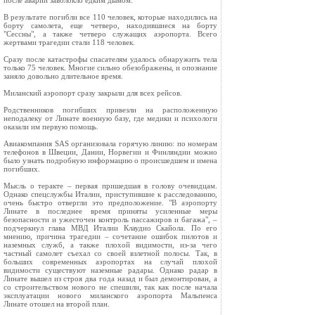
после аварии заволокло едким дымом.
В результате погибли все 110 человек, которые находились на
борту самолета, еще четверо, находившиеся на борту
"Сессны", а также четверо служащих аэропорта. Всего
жертвами трагедии стали 118 человек.
Сразу после катастрофы спасателям удалось обнаружить тела
только 75 человек. Многие сильно обезображены, и опознание
заняло довольно длительное время.
Миланский аэропорт сразу закрыли для всех рейсов.
Родственников погибших привезли на расположенную
неподалеку от Линате военную базу, где медики и психологи
оказали им первую помощь.
Авиакомпания SAS организовала горячую линию: по номерам
телефонов в Швеции, Дании, Норвегии и Финляндии можно
было узнать подробную информацию о происшедшем и имена
погибших.
Мысль о теракте – первая пришедшая в голову очевидцам.
Однако спецслужбы Италии, приступившие к расследованию,
очень быстро отвергли это предположение. "В аэропорту
Линате в последнее время приняты усиленные меры
безопасности и ужесточен контроль пассажиров и багажа", –
подчеркнул глава МВД Италии Клаудио Скайола. По его
мнению, причина трагедии – сочетание ошибок пилотов и
наземных служб, а также плохой видимости, из-за чего
частный самолет съехал со своей взлетной полосы. Так, в
больших современных аэропортах на случай плохой
видимости существуют наземные радары. Однако радар в
Линате вышел из строя два года назад и был демонтирован, а
со строительством нового не спешили, так как после начала
эксплуатации нового миланского аэропорта Мальпенса
Линате отошел на второй план.