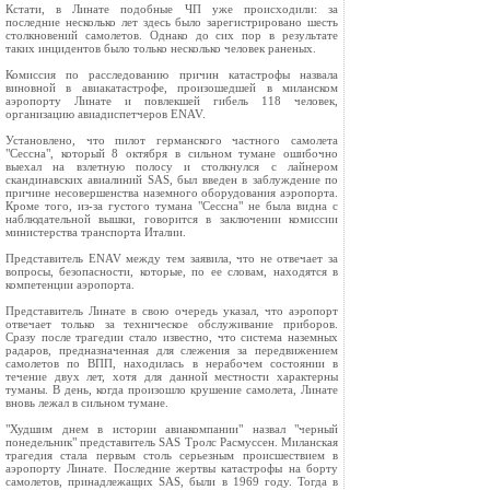
Кстати, в Линате подобные ЧП уже происходили: за
последние несколько лет здесь было зарегистрировано шесть
столкновений самолетов. Однако до сих пор в результате
таких инцидентов было только несколько человек раненых.
Комиссия по расследованию причин катастрофы назвала
виновной в авиакатастрофе, произошедшей в миланском
аэропорту Линате и повлекшей гибель 118 человек,
организацию авиадиспетчеров ENAV.
Установлено, что пилот германского частного самолета
"Сессна", который 8 октября в сильном тумане ошибочно
выехал на взлетную полосу и столкнулся с лайнером
скандинавских авиалиний SAS, был введен в заблуждение по
причине несовершенства наземного оборудования аэропорта.
Кроме того, из-за густого тумана "Сессна" не была видна с
наблюдательной вышки, говорится в заключении комиссии
министерства транспорта Италии.
Представитель ENAV между тем заявила, что не отвечает за
вопросы, безопасности, которые, по ее словам, находятся в
компетенции аэропорта.
Представитель Линате в свою очередь указал, что аэропорт
отвечает только за техническое обслуживание приборов.
Сразу после трагедии стало известно, что система наземных
радаров, предназначенная для слежения за передвижением
самолетов по ВПП, находилась в нерабочем состоянии в
течение двух лет, хотя для данной местности характерны
туманы. В день, когда произошло крушение самолета, Линате
вновь лежал в сильном тумане.
"Худшим днем в истории авиакомпании" назвал "черный
понедельник" представитель SAS Тролс Расмуссен. Миланская
трагедия стала первым столь серьезным происшествием в
аэропорту Линате. Последние жертвы катастрофы на борту
самолетов, принадлежащих SAS, были в 1969 году. Тогда в