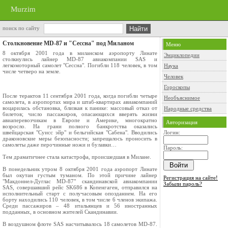
Murzim
поиск по сайту
Столкновение MD-87 и "Сессна" под Миланом
Меню
8 октября 2001 года в миланском аэропорту Линате
Энциклопедии
столкнулись лайнер MD-87 авиакомпании SAS и
легкомоторный самолет "Сессна". Погибли 118 человек, в том
Наука
числе четверо на земле.
Человек
Гороскопы
После терактов 11 сентября 2001 года, когда погибли четыре
Необъяснимое
самолета, в аэропортах мира и штаб-квартирах авиакомпаний
воцарилась обстановка, близкая к панике: массовый отказ от
Народные средства
билетов; число пассажиров, опасающихся вверять жизни
авиаперевозчикам в Европе и Америке, многократно
Авторизация
возросло. На грани полного банкротства оказались
швейцарская "Суисс эйр" и бельгийская "Сабена". Вводились
Логин:
драконовские меры безопасности; запрещалось проносить в
самолеты даже перочинные ножи и булавки…
Пароль:
Тем драматичнее стала катастрофа, происшедшая в Милане.
В понедельник утром 8 октября 2001 года аэропорт Линате
был окутан густым туманом. По этой причине лайнер
Регистрация на сайте!
"Макдоннел-Дуглас MD-87" скандинавской авиакомпании
Забыли пароль?
SAS, совершавший рейс SK686 в Копенгаген, отправился на
исполнительный старт с получасовым опозданием. На его
борту находились 110 человек, в том числе 6 членов экипажа.
Среди пассажиров – 48 итальянцев и 56 иностранных
подданных, в основном жителей Скандинавии.
В воздушном флоте SAS насчитывалось 18 самолетов MD-87.