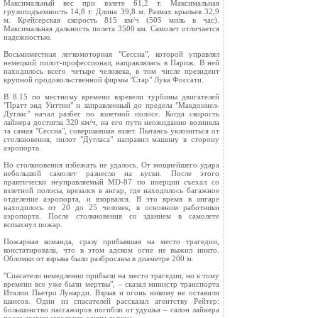
Максимальный вес при взлете 61,2 т. Максимальная
грузоподъемность 14,8 т. Длина 39,8 м. Размах крыльев 32,9
м. Крейсерская скорость 815 км/ч (505 миль в час).
Максимальная дальность полета 3500 км. Самолет отличается
надежностью.
Восьмиместная легкомоторная "Сессна", которой управлял
немецкий пилот-профессионал, направлялась в Париж. В ней
находилось всего четыре человека, в том числе президент
крупной продовольственной фирмы "Стар" Лука Фоссати.
В 8.15 по местному времени взревели турбины двигателей
"Пратт энд Уиттни" и заправленный до предела "Макдоннел-
Дуглас" начал разбег по взлетной полосе. Когда скорость
лайнера достигла 320 км/ч, на его пути неожиданно возникла
та самая "Сессна", совершавшая взлет. Пытаясь уклониться от
столкновения, пилот "Дугласа" направил машину в сторону
аэропорта.
Но столкновения избежать не удалось. От мощнейшего удара
небольшой самолет разнесло на куски. После этого
практически неуправляемый MD-87 по инерции съехал со
взлетной полосы, врезался в ангар, где находилось багажное
отделение аэропорта, и взорвался. В это время в ангаре
находилось от 20 до 25 человек, в основном работники
аэропорта. После столкновения со зданием в самолете
вспыхнул пожар.
Пожарная команда, сразу прибывшая на место трагедии,
констатировала, что в этом адском огне не выжил никто.
Обломки от взрыва были разбросаны в диаметре 200 м.
"Спасатели немедленно прибыли на место трагедии, но к тому
времени все уже были мертвы", – сказал министр транспорта
Италии Пьетро Лунарди. Взрыв и огонь никому не оставили
шансов. Один из спасателей рассказал агентству Рейтер:
большинство пассажиров погибли от удушья – салон лайнера