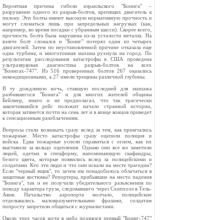
Вероятная причина гибели израильского "Боинга" –
разрушение одного из разрыв-болтов, крепящих двигатель к
пилону. Эти болты имеют высокую нормативную прочность и
могут сломаться лишь при запредельных нагрузках (как,
например, во время посадки с убранным шасси). Скорее всего,
прочность болта была нарушена из-за усталости металла. На
взлете болт сломался и "Боинг" потерял один из четырех
двигателей. Затем по неустановленной причине отказала еще
одна турбина, и многотонная махина рухнула на город. По
результатам расследования катастрофы в США проведена
ультразвуковая диагностика разрыв-болтов на всех
"Боингах-747". Из 516 проверенных болтов 267 оказались
некондиционными, а 27 имели трещины различной глубины.
В ту дождливую ночь, ставшую последней для экипажа
разбившегося "Боинга" и для многих жителей общины
Бейлмер, никто и не предполагал, что так трагически
закончившийся рейс положит начало странной истории,
которая затянется почти на семь лет и в конце концов приведет
к сенсационным разоблачениям.
Вопросы стали возникать сразу вслед за тем, как примчались
пожарные. Место катастрофы сразу оцепили полиция и
войска. Едва пожарные успели справиться с огнем, как их
выставили за кольцо оцепления. Однако они все же заметили
людей, одетых в спецформу, напоминающую скафандры,
белого цвета, которые появились вслед за полицейскими и
солдатами. Кто эти люди и что они искали на месте трагедии?
Если "черный ящик", то зачем им понадобилось облачаться в
защитные костюмы? Репортеры, прибывшие на место падения
"Боинга", так и не получили убедительного разъяснения по
поводу характера груза, следовавшего через Схипхолл в Тель-
Авив. Начальство аэропорта молчало, полицейские
отделывались маловразумительными фразами, солдатам
попросту запретили общаться с журналистами.
Около трех часов ночи в небо поднялся первый "Боинг-747"