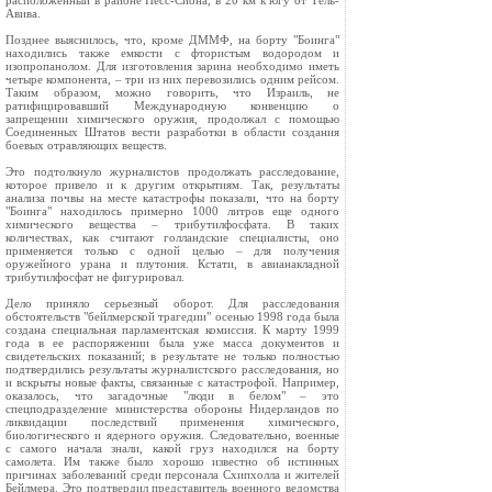
расположенный в районе Несс-Сиона, в 20 км к югу от Тель-
Авива.
Позднее выяснилось, что, кроме ДММФ, на борту "Боинга"
находились также емкости с фтористым водородом и
изопропанолом. Для изготовления зарина необходимо иметь
четыре компонента, – три из них перевозились одним рейсом.
Таким образом, можно говорить, что Израиль, не
ратифицировавший Международную конвенцию о
запрещении химического оружия, продолжал с помощью
Соединенных Штатов вести разработки в области создания
боевых отравляющих веществ.
Это подтолкнуло журналистов продолжать расследование,
которое привело и к другим открытиям. Так, результаты
анализа почвы на месте катастрофы показали, что на борту
"Боинга" находилось примерно 1000 литров еще одного
химического вещества – трибутилфосфата. В таких
количествах, как считают голландские специалисты, оно
применяется только с одной целью – для получения
оружейного урана и плутония. Кстати, в авианакладной
трибутилфосфат не фигурировал.
Дело приняло серьезный оборот. Для расследования
обстоятельств "бейлмерской трагедии" осенью 1998 года была
создана специальная парламентская комиссия. К марту 1999
года в ее распоряжении была уже масса документов и
свидетельских показаний; в результате не только полностью
подтвердились результаты журналистского расследования, но
и вскрыты новые факты, связанные с катастрофой. Например,
оказалось, что загадочные "люди в белом" – это
спецподразделение министерства обороны Нидерландов по
ликвидации последствий применения химического,
биологического и ядерного оружия. Следовательно, военные
с самого начала знали, какой груз находился на борту
самолета. Им также было хорошо известно об истинных
причинах заболеваний среди персонала Схипхолла и жителей
Бейлмера. Это подтвердил представитель военного ведомства