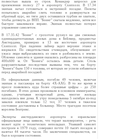
полностью вышла из строя. Командир запросил для
приземления полосу 27 в аэропорту Схипхолл. В 17.34
экипаж начал готовиться к экстренной посадке. Пилоты
попытались аварийно слить топливо и развернуться на
обратный курс, но тяги двух оставшихся турбин не хватило,
чтобы дотянуть до ВПП. "Боинг" сначала медленно, затем все
быстрее заваливался вправо. Экипаж полностью потерял
управление самолетом.
В 17.35.42 "Боинг" с грохотом рухнул на два смежных
одиннадцатиэтажных жилых дома в Бейлмер, предместье
Амстердама, примерно в 13 км восточнее аэропорта
Схипхолл. При падении лайнер задел верхние этажи и
взорвался. По свидетельствам очевидцев, обезумевшие от
ужаса люди выбрасывались из окон и разбивались о землю.
Обломки самолета и здания оказались разбросаны на площади
400x600 м. От "Боинга" остались лишь детали. Столь
разрушительные последствия вызваны тем, что на борту
"Боинга" было 150 т топлива, от которых не успели избавиться
перед аварийной посадкой.
По официальным данным, погибли 49 человек, включая
экипаж и пассажира на борту 4X-AXG. В то же время в
прессе появлялись куда более страшные цифры – до 250
погибших. В этих домах проживали в основном иммигранты;
однако, учитывая воскресный день, многие жильцы
находились вне дома. К утру понедельника 5 октября из-под
завалов извлекли только 12 тел; 37 человек в тяжелом
состоянии доставлены в больницу. Место трагедии посетила
королева Беатрикс.
Эксперты амстердамского аэропорта и израильские
официальные лица заявили, что теракт маловероятен, – речь
может идти о технических неполадках. Упавший самолет
построен в 1979 году, совершил почти 10 тысяч посадок и
налетал 44 тысячи часов. По заключению специалистов, он
был в хорошем состоянии.