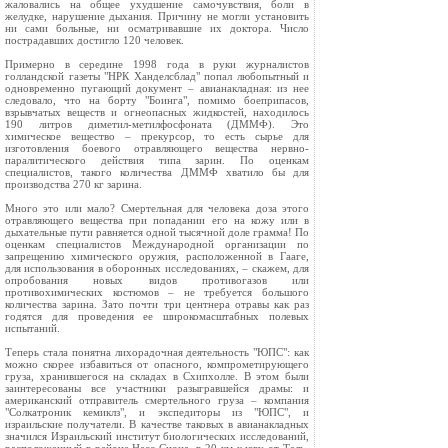
жаловались на общее ухудшение самочувствия, боли в
желудке, нарушение дыхания. Причину не могли установить
ни сами больные, ни осматривавшие их доктора. Число
пострадавших достигло 120 человек.
Примерно в середине 1998 года в руки журналистов
голландской газеты "НРК Ханделсблад" попал любопытный и
одновременно пугающий документ – авианакладная: из нее
следовало, что на борту "Боинга", помимо боеприпасов,
взрывчатых веществ и огнеопасных жидкостей, находилось
190 литров диметил-метилфосфоната (ДММФ). Это
химическое вещество – прекурсор, то есть сырье для
изготовления боевого отравляющего вещества нервно-
паралитического действия типа зарин. По оценкам
специалистов, такого количества ДММФ хватило бы для
производства 270 кг зарина.
Много это или мало? Смертельная для человека доза этого
отравляющего вещества при попадании его на кожу или в
дыхательные пути равняется одной тысячной доле грамма! По
оценкам специалистов Международной организации по
запрещению химического оружия, расположенной в Гааге,
для использования в оборонных исследованиях, – скажем, для
опробования новых видов противогазов или
противохимических костюмов – не требуется большого
количества зарина. Зато почти три центнера отравы как раз
годятся для проведения ее широкомасштабных полевых
испытаний.
Теперь стала понятна лихорадочная деятельность "ЮПС": как
можно скорее избавиться от опасного, компрометирующего
груза, хранившегося на складах в Схипхолле. В этом были
заинтересованы все участники разыгравшейся драмы: и
американский отправитель смертельного груза – компания
"Солкатроник кемиклз", и экспедиторы из "ЮПС", и
израильские получатели. В качестве таковых в авианакладных
значился Израильский институт биологических исследований,