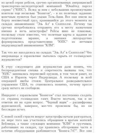
из целой серии рейсов, срочно организованных американской
транспортно-экспедиторской компанией "Юнайтед парсел
сервис" ("ЮПС"). Вслед за ним с небольшими промежутками
взлетели еще несколько "Боингов", – в их полетных заданиях
конечным пунктом был указан Тель-Авив. Все они имели на
борту неизвестный груз, хранившийся до этого момента на
складах авиакомпании "Эль Ал" в Схипхолле. Почему так
срочно потребовалось отправить его к месту назначения
именно в ночь катастрофы? Рейсы явно не плановые,
поскольку стало известно, что полетные карты и задания не
подготовлены заранее, а экипажи лихорадочно
формировались представителями "ЮПС" из летчиков
нидерландской авиакомпании "КЛМ".
Так что же находилось на складах "Эль Ал" в Схипхолле? Что
американцы и израильтяне пытались скрыть от голландских
журналистов?
К утру следующего дня журналистам дали понять, что
беспрецедентная спешка и секретность вызваны тем, что
"ЮЛС" занималась перевозкой оружия, в том числе ракет, из
США в Израиль через Нидерланды. А поскольку за всей
операцией якобы стояло Центральное разведывательное
управление США, то становилось понятно, почему прессе
сразу ничего не сообщили.
Инцидент с израильским "Боингом" стал постепенно сходить
со страниц голландских газет. Власти молчали, так и не
ответив ни на один вопрос. "Черный ящик" – расшифровка
аудиозаписей, наверное, кое-что прояснила бы, но он
бесследно исчез.
С новой силой страсти вокруг катастрофы начали разгораться,
по мере того как участились обращения к врачам жителей
Бейлмера, а также служащих компании "КЛМ" и грузчиков,
работавших на складах, где хранились обгоревшие части и
остатки оборудования разбившегося "Боинга-747". Все они