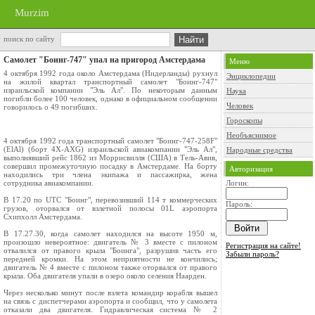
Murzim
поиск по сайту
Самолет "Боинг-747" упал на пригород Амстердама
Меню
4 октября 1992 года около Амстердама (Нидерланды) рухнул
Энциклопедии
на жилой квартал транспортный самолет "Боинг-747"
израильской компании "Эль Ал". По некоторым данным
Наука
погибли более 100 человек, однако в официальном сообщении
Человек
говорилось о 49 погибших.
Гороскопы
Необъяснимое
4 октября 1992 года транспортный самолет "Боинг-747-258F"
(ElAl) (борт 4X-AXG) израильской авиакомпании "Эль Ал",
Народные средства
выполнявший рейс 1862 из Моррисвилля (США) в Тель-Авив,
совершил промежуточную посадку в Амстердаме. На борту
Авторизация
находились три члена экипажа и пассажирка, жена
сотрудника авиакомпании.
Логин:
В 17.20 по UTC "Боинг", перевозивший 114 т коммерческих
Пароль:
грузов, оторвался от взлетной полосы 01L аэропорта
Схипхолл Амстердама.
В 17.27.30, когда самолет находился на высоте 1950 м,
произошло невероятное: двигатель № 3 вместе с пилоном
Регистрация на сайте!
отвалился от правого крыла "Боинга", разрушив часть его
Забыли пароль?
передней кромки. На этом неприятности не кончились;
двигатель № 4 вместе с пилоном также оторвался от правого
крыла. Оба двигателя упали в озеро около селения Наарден.
Через несколько минут после взлета командир корабля вышел
на связь с диспетчерами аэропорта и сообщил, что у самолета
отказали два двигателя. Гидравлическая система № 2