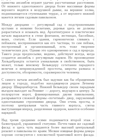
единства ансамбля играют удачно рассчитанные расстояния.
От нижнего одноэтажного дворца более массивные формы
верхнего видятся в воздушной дымке, на вершине холма,
поднимающегося ступеньками террас, а от верхнего нижний
кажется легким садовым павильоном.
Между дворцами — регулярный сад с подстриженными
кустами и низкими боскетами, деревья здесь не должны
разрастаться и искажать вид. Архитектурное и пластическое
начало выражается в стене фонтанов, лестницах, бассейнах,
вазах, статуях. Если здания, гармонически сливаясь с
пейзажем, воспринимаются как его частицы, то сам пейзаж,
построенный и организованный, есть тоже творение
человеческих рук. Однако это одновременно и сад и природа.
Такого рода предпосылки, видимо, действуют всегда, когда
создается ансамбль с регулярным парком. Но произведение
Хильдебрандта остается уникальным в свойственном, быть
может, только венскому Бельведеру сочетании парадного
величия и непринужденной простоты, широты размаха и
доступности, обозримости, соразмерности человеку.
С самого начала ансамбль был задуман как бы обращенным
лицом к городу, подобно находящемуся рядом Летнему
дворцу Шварценбергов. Нижний Бельведер своим парадным
въездом выходит на Реннвег — дорогу, ведущую к центру. За
полукругом ворот, фланкированных двумя павильонами,
раскрывается сложной формы «почетный» двор, окруженный
одноэтажными строениями дворца. Они очень просты, и
поэтому центральная часть главного корпуса, слегка
выступающая вперед, разделенная ордером, кажется особенно
нарядной.
Над тремя средними осями поднимается второй этаж с
балюстрадой, украшенной статуями. Почти таков же садовый
фасад: и здесь чуть выдаются более высокий центральный
ризалит и павильоны по краям. Мелкие изящные формы декора
хорошо согласуются с плоскостной трактовкой всего фасада.