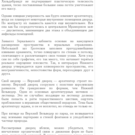
Хильдебрандт не подчеркивает пластическую телесность
здания, тесно поставленные большие окна почти уничтожают
его массу.
Однако изящная умеренность как будто изменяет архитектору,
когда он планирует некоторые внутренние помещения дворца.
По контрасту их пышность кажется еще внушительнее. Вся
она как бы сосредоточилась в центральном Мраморном зале
— двусветном, занимающем два этажа и объединяющем две
анфилады помещений.
Замысел Зеркального кабинета основан на кажущемся
расширении пространства в зеркальных отражениях.
Небольшой зал Гротесков заполнен причудливейшими
извивами орнамента, точно пляшущего по стенам и потолку,
сплетающего и расплетающего свои тонкие усики. Хотя узор
сам по себе графичен, его так много, что начинает теряться
реальное ощущение плоскости. Так, в интерьерах Нижнего
дворца утверждается идея иллюзорности пространства, его
неограниченности, непостоянства форм, переходящих друг в
друга.
Свой шедевр — Верхний дворец — архитектор строит по-
иному. Верхний дворец сооружен с поистине королевским
размахом. Он грандиознее по формам, чем Нижний
Бельведер. Один из основных архитектурных мотивов —
лестница. Это не случайно: входящие на лестницу должны
были попасть в ритм торжественного шествия, ощутить
приближение к вершинам общественной иерархии. Тема была
архитектору задана, и он ее воплотил, но отнюдь не только ее.
При взгляде на Верхний Бельведер из парка, он возвышается
над зелеными партерами и стеной фонтанов и уподобляется
частице природы.
Рассматривая дворец вблизи, можно убедиться, что
впечатление органической связи и движения форм не было