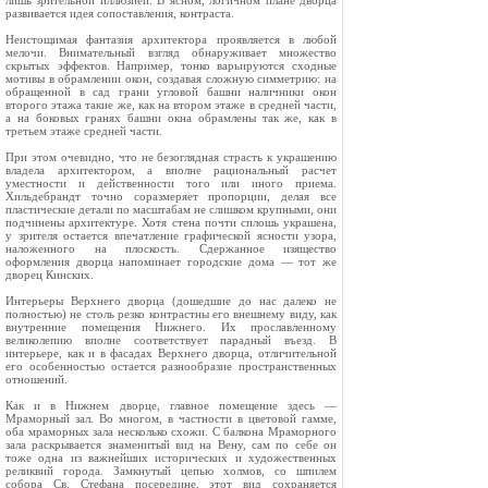
лишь зрительной иллюзией. В ясном, логичном плане дворца
развивается идея сопоставления, контраста.
Неистощимая фантазия архитектора проявляется в любой
мелочи. Внимательный взгляд обнаруживает множество
скрытых эффектов. Например, тонко варьируются сходные
мотивы в обрамлении окон, создавая сложную симметрию: на
обращенной в сад грани угловой башни наличники окон
второго этажа такие же, как на втором этаже в средней части,
а на боковых гранях башни окна обрамлены так же, как в
третьем этаже средней части.
При этом очевидно, что не безоглядная страсть к украшению
владела архитектором, а вполне рациональный расчет
уместности и действенности того или иного приема.
Хильдебрандт точно соразмеряет пропорции, делая все
пластические детали по масштабам не слишком крупными, они
подчинены архитектуре. Хотя стена почти сплошь украшена,
у зрителя остается впечатление графической ясности узора,
наложенного на плоскость. Сдержанное изящество
оформления дворца напоминает городские дома — тот же
дворец Кинских.
Интерьеры Верхнего дворца (дошедшие до нас далеко не
полностью) не столь резко контрастны его внешнему виду, как
внутренние помещения Нижнего. Их прославленному
великолепию вполне соответствует парадный въезд. В
интерьере, как и в фасадах Верхнего дворца, отличительной
его особенностью остается разнообразие пространственных
отношений.
Как и в Нижнем дворце, главное помещение здесь —
Мраморный зал. Во многом, в частности в цветовой гамме,
оба мраморных зала несколько схожи. С балкона Мраморного
зала раскрывается знаменитый вид на Вену, сам по себе он
тоже одна из важнейших исторических и художественных
реликвий города. Замкнутый цепью холмов, со шпилем
собора Св. Стефана посередине, этот вид сохраняется