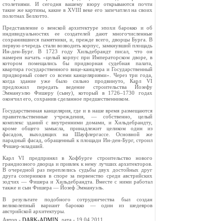
столетиями. И сегодня вашему взору открываются почти
такие же картины, какие в XVIII веке его запечатлел на своих
полотнах Беллотто.
Представление о венской архитектуре эпохи барокко и об
индивидуальностях ее создателей дают многочисленные
сохранившиеся памятники, и, прежде всего, дворцы Бурга. В
первую очередь стали возводить корпус, замкнувший площадь
Ин-ден-Бург. В 1723 году Хильдебрандт писал, что он
намерен начать «целый корпус при Императорском дворе, в
котором помещались бы придворная судебная палата,
квартира государственного вице-канцлера и Государственный
придворный совет со всеми канцеляриями». Через три года,
когда здание уже было сильно продвинуто, Карл VI
предложил передать ведение строительства Йозефу
Эммануэлю Фишеру (сыну), который в 1726–1730 годах
окончил его, сохранив сделанное предшественником.
Государственная канцелярия, где и в наше время размещаются
правительственные учреждения, — собственно, целый
комплекс зданий с внутренними домами, и Хильдебрандту,
кроме общего замысла, принадлежит целиком один из
фасадов, выходящих на Шауфлергассе. Основной же
парадный фасад, обращенный к площади Ин-ден-Бург, строил
Фишер-младший.
Карл VI предпринял в Хофбурге строительство нового
грандиозного дворца и привлек к нему лучших архитекторов.
В очередной раз переплелись судьбы двух достойных друг
друга соперников в споре за первенство среди австрийских
зодчих — Фишера и Хильдебрандта. Вместе с ними работал
также и сын Фишера — Йозеф Эммануэль.
В результате подобного сотрудничества был создан
великолепный вариант барокко — один из шедевров
австрийской архитектуры.
Автор -
DARK-ADMIN
, дата - 19.04.2011