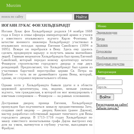
Murzim
поиск по сайту
ИОГАНН ЛУКАС ФОН ХИЛЬДЕБРАНДТ
Меню
Иоганн Лукас фон Хильдебрандт родился 14 ноября 1668
Энциклопедии
года в Генуе в семье офицера императорской армии и учился
у известного итальянского зодчего Карло Фонтаны. В
Наука
качестве военного инженера Хильдебрандт участвовал в
Человек
итальянских походах принца Евгения Савойского (1694 и
1695). Вскоре он перебрался в Вену. Здесь ему удалось
Гороскопы
сделать придворную карьеру и получить заказы знатнейших
людей. Главным меценатом Хильдебрандта был принц Евгений
Необъяснимое
Савойский, который передал новому архитектору начатое
Фишером строительство городского дворца и еще двух
Народные средства
резиденций. Предполагают, что Хильдебрандт был одним из
участников барочной перестройки церкви Св. Петра на
Авторизация
Грабене — чуть ли не древнейшего храма Вены, который,
однако, не сохранил первоначального облика.
Логин:
Однако хотя у Хильдебрандта бывали удачи и в области
Пароль:
церковной архитектуры, она, видимо, меньше увлекала
зодчего, чем гражданская, в которой он мог конкурировать с
извечным соперником — Фишером — на равных основаниях.
Достраивая дворец принца Евгения, Хильдебрандт
Регистрация на сайте!
принужден был подчиниться замыслу предшественника Зато,
Забыли пароль?
создавая свой шедевр — дворец Кинских (ранее Даунов),
мастер разработал собственный вариант типичного для Вены
городского дворца. В 1713–1716 годах Хильдебрандт по
заказу известного военачальника графа Дауна выстроил ему
дом на узком, вытянутом в глубину участке, выходящем на
Фрейунг.