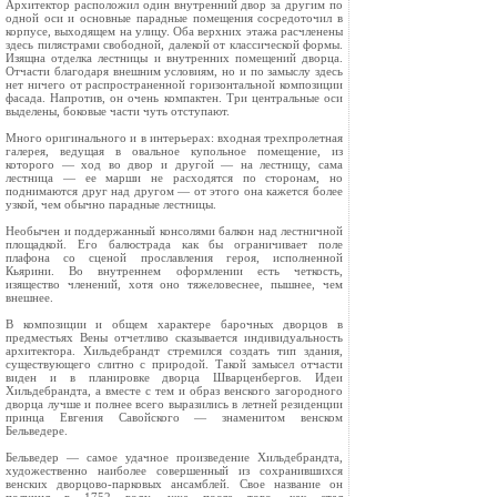
Архитектор расположил один внутренний двор за другим по
одной оси и основные парадные помещения сосредоточил в
корпусе, выходящем на улицу. Оба верхних этажа расчленены
здесь пилястрами свободной, далекой от классической формы.
Изящна отделка лестницы и внутренних помещений дворца.
Отчасти благодаря внешним условиям, но и по замыслу здесь
нет ничего от распространенной горизонтальной композиции
фасада. Напротив, он очень компактен. Три центральные оси
выделены, боковые части чуть отступают.
Много оригинального и в интерьерах: входная трехпролетная
галерея, ведущая в овальное купольное помещение, из
которого — ход во двор и другой — на лестницу, сама
лестница — ее марши не расходятся по сторонам, но
поднимаются друг над другом — от этого она кажется более
узкой, чем обычно парадные лестницы.
Необычен и поддержанный консолями балкон над лестничной
площадкой. Его балюстрада как бы ограничивает поле
плафона со сценой прославления героя, исполненной
Кьярини. Во внутреннем оформлении есть четкость,
изящество членений, хотя оно тяжеловеснее, пышнее, чем
внешнее.
В композиции и общем характере барочных дворцов в
предместьях Вены отчетливо сказывается индивидуальность
архитектора. Хильдебрандт стремился создать тип здания,
существующего слитно с природой. Такой замысел отчасти
виден и в планировке дворца Шварценбергов. Идеи
Хильдебрандта, а вместе с тем и образ венского загородного
дворца лучше и полнее всего выразились в летней резиденции
принца Евгения Савойского — знаменитом венском
Бельведере.
Бельведер — самое удачное произведение Хильдебрандта,
художественно наиболее совершенный из сохранившихся
венских дворцово-парковых ансамблей. Свое название он