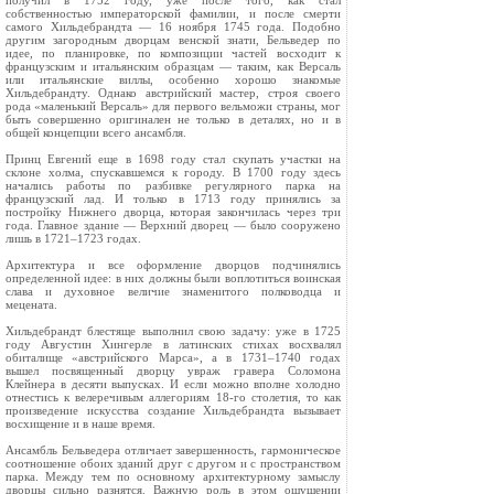
получил в 1752 году, уже после того, как стал
собственностью императорской фамилии, и после смерти
самого Хильдебрандта — 16 ноября 1745 года. Подобно
другим загородным дворцам венской знати, Бельведер по
идее, по планировке, по композиции частей восходит к
французским и итальянским образцам — таким, как Версаль
или итальянские виллы, особенно хорошо знакомые
Хильдебрандту. Однако австрийский мастер, строя своего
рода «маленький Версаль» для первого вельможи страны, мог
быть совершенно оригинален не только в деталях, но и в
общей концепции всего ансамбля.
Принц Евгений еще в 1698 году стал скупать участки на
склоне холма, спускавшемся к городу. В 1700 году здесь
начались работы по разбивке регулярного парка на
французский лад. И только в 1713 году принялись за
постройку Нижнего дворца, которая закончилась через три
года. Главное здание — Верхний дворец — было сооружено
лишь в 1721–1723 годах.
Архитектура и все оформление дворцов подчинялись
определенной идее: в них должны были воплотиться воинская
слава и духовное величие знаменитого полководца и
мецената.
Хильдебрандт блестяще выполнил свою задачу: уже в 1725
году Августин Хингерле в латинских стихах восхвалял
обиталище «австрийского Марса», а в 1731–1740 годах
вышел посвященный дворцу увраж гравера Соломона
Клейнера в десяти выпусках. И если можно вполне холодно
отнестись к велеречивым аллегориям 18-го столетия, то как
произведение искусства создание Хильдебрандта вызывает
восхищение и в наше время.
Ансамбль Бельведера отличает завершенность, гармоническое
соотношение обоих зданий друг с другом и с пространством
парка. Между тем по основному архитектурному замыслу
дворцы сильно разнятся. Важную роль в этом ощущении