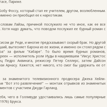
гасе, Париже.
Бобу Фоссу, который стал ее учителем, другом, возлюбленным.
 именно он приобщил ее к наркотикам.
 словам Лайзы, причиной послужило не что иное, как ее все
. Хотя надо думать, что поводом послужил ее бурный роман с
сисом де Реде, и многие предсказывают скорый брак. Но другой
ший, вытесняет барона из ее жизни, и именно он стоял рядом с
ара" за фильм "Кабаре". То было время бурных романов,
ереен — исполнитель роли Иуды в нашумевшем "Иисус Христос
ец Педро Аквинага, режиссер Петер Селлерс, затем Дайсон
зи Арнасу. Кажется, нет никого, кто смог бы удержать ее от
 за знаменитого телевизионного продюсера Джека Хейли-
ьм "Вот это развлечение!" — монтаж отрывков из знаменитых
ментов с участием Джуди Гарланд.
ебя, чего в Голливуде удостаивались лишь самые популярные
1976) Брукса.