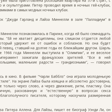
уже была приготовлена роскошная квартира на 57-й стрит, с
 и скульптурами. Питер проводил время в ночных гей-клубах,
аммами в самых модных ночных клубах.
ок "Джуди Гарланд и Лайза Миннелли в зале "Палладиум" в
Миннелли познакомилась в Париже, когда ей было семнадцать
зы. "Ей не хватает дисциплины, она слишком отдается любой
который удержит ее от ошибок и соблазнов. Но она будет
й певец, ставший на долгие годы ее ближайшим другом. Шарль
е 1966 года Миннелли выступила в "Олимпии", и ее веселое
емперамент зажигали французских зрителей. "Все в ней
большими, маленькие радости — грандиозными", — говорил
сь в кино. В фильме "Чарли Бабблз" она играла молоденькую
тиле". На экране Лайза была изящна и абсолютно достоверна,
 только через слово, а через движение, ритм, пластику. Она
ричную, раскованную и "естественную" в вопросах секса
лагополучного писателя, которому наскучила размеренная
за Питера Аллена. Для Лайзы, пишет ее биограф Уэнди Ли, он