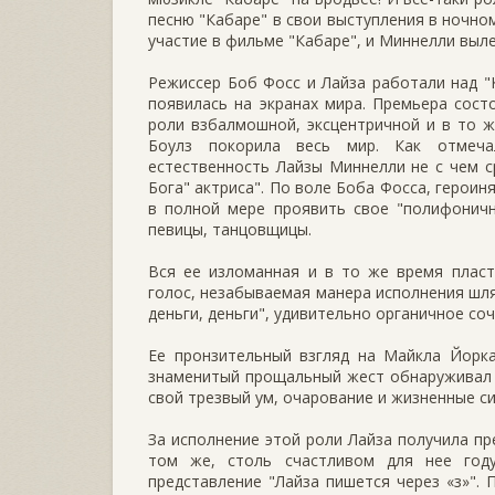
песню "Кабаре" в свои выступления в ночном
участие в фильме "Кабаре", и Миннелли выл
Режиссер Боб Фосс и Лайза работали над "К
появилась на экранах мира. Премьера сост
роли взбалмошной, эксцентричной и в то ж
Боулз покорила весь мир. Как отмечал
естественность Лайзы Миннелли не с чем с
Бога" актриса". По воле Боба Фосса, героин
в полной мере проявить свое "полифоничн
певицы, танцовщицы.
Вся ее изломанная и в то же время пласт
голос, незабываемая манера исполнения шля
деньги, деньги", удивительно органичное со
Ее пронзительный взгляд на Майкла Йорка
знаменитый прощальный жест обнаруживал 
свой трезвый ум, очарование и жизненные си
За исполнение этой роли Лайза получила пр
том же, столь счастливом для нее год
представление "Лайза пишется через «з»". 