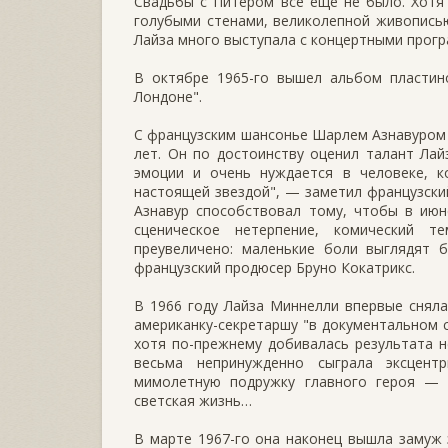
Свадьбы с Питером все еще не было. Хотя 
голубыми стенами, великолепной живописью
Лайза много выступала с концертными прогр
В октябре 1965-го вышел альбом пластин
Лондоне".
С французским шансонье Шарлем Азнавуром 
лет. Он по достоинству оценил талант Лай
эмоции и очень нуждается в человеке, 
настоящей звездой", — заметил французски
Азнавур способствовал тому, чтобы в июн
сценическое нетерпение, комический т
преувеличено: маленькие боли выглядят 
французский продюсер Бруно Кокатрикс.
В 1966 году Лайза Миннелли впервые сняла
американку-секретаршу "в документальном с
хотя по-прежнему добивалась результата не
весьма непринужденно сыграла эксцент
мимолетную подружку главного героя — б
светская жизнь…
В марте 1967-го она наконец вышла замуж 