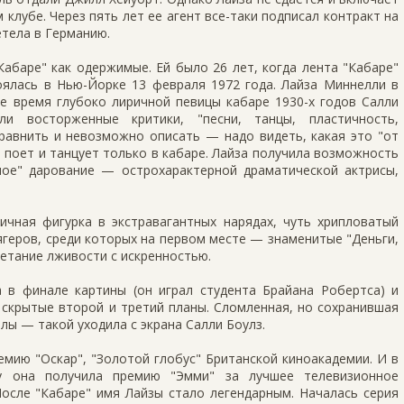
 клубе. Через пять лет ее агент все-таки подписал контракт на
етела в Германию.
абаре" как одержимые. Ей было 26 лет, когда лента "Кабаре"
оялась в Нью-Йорке 13 февраля 1972 года. Лайза Миннелли в
е время глубоко лиричной певицы кабаре 1930-х годов Салли
и восторженные критики, "песни, танцы, пластичность,
равнить и невозможно описать — надо видеть, какая это "от
я поет и танцует только в кабаре. Лайза получила возможность
ое" дарование — острохарактерной драматической актрисы,
ичная фигурка в экстравагантных нарядах, чуть хрипловатый
геров, среди которых на первом месте — знаменитые "Деньги,
четание лживости с искренностью.
 в финале картины (он играл студента Брайана Робертса) и
скрытые второй и третий планы. Сломленная, но сохранившая
лы — такой уходила с экрана Салли Боулз.
емию "Оскар", "Золотой глобус" Британской киноакадемии. И в
у она получила премию "Эмми" за лучшее телевизионное
После "Кабаре" имя Лайзы стало легендарным. Началась серия