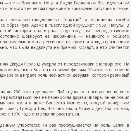
ом — не любовником. Но для Джуди Гарланд он был идеальным
 но и помогал ее детям переживать кризисные ситуации в семье.
ла вокально-танцевальных "партий" и исполняла сугубо
се образ Пуки Адамс в "Бесплодной кукушке" (1969) Пакулы. В
еской истории она играла студентку, чье непредсказуемое
постоянно шокируют ее избранника — наивного и робкого
ительным юмором и агрессивностью кроется жажда признания и
ьно, что была выдвинута на премию "Оскар", а это считается
летняя Джуди Гарланд умерла от передозировки снотворного. На
ли вернулась в Бостон на съемки фильма "Скажи, что ты меня
джера она играла роль несчастной девушки, которой ревнивый
ла до 200 тысяч долларов. Лайза уплатила все до пенни, хотя
тал распадаться: она не переносила друзей Питера, он не любил
емя они жили в доме Винсента Миннелли, каждый вечер там
и Грант, Грегори Пек. Все они знали Лайзу с детства, их мир,
преле 1970 года они решили расстаться.
данным упорством: 14 раз прослушивается на роль Салли в
оль отдали Джилл Хейуорт. Однако Лайза не сдается и включает