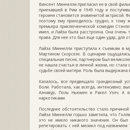
Винсент Миннелли пригласил ее в свой филь
приехавшей в Рим в 1949 году и поступив
героиня становится знаменитой актрисой. Ф
поэтому ему приходилось трудно, к тому 
премьера приключенческой комедии Стэнли 
имел, и Лайза была расстроена. Она очень 
права. Для нее это был еще один удар, для о
Лайза Миннелли приступила к съемкам в м
Мартином Скорсезе. В сценарии ощущалась
специальная песня, партнером был великоле
не нашла счастья в личной жизни, но стала 
судьбе своей матери. Роль была выдержана 
Казалось, все предвещало грандиозный ус
боли. Работала, как всегда, интенсивно; в
Азнавур, Поль Ньюмен и Ракел Уэлч. А в
наркотиками.
Последнее обстоятельство стало причиной 
Лайза Миннелли горько заметила, что Голли
это не имело никакого значения. Он был
репетировать с ней мюзикл под названием "