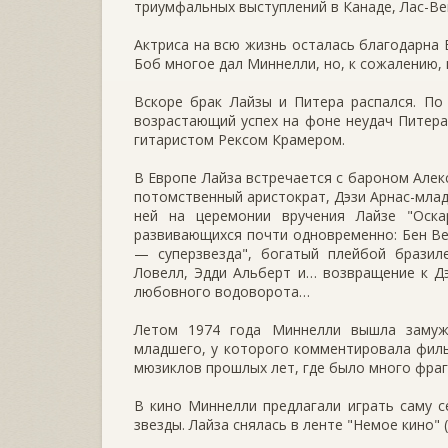
триумфальных выступлений в Канаде, Лас-Ве
Актриса на всю жизнь осталась благодарна 
Боб многое дал Миннелли, но, к сожалению,
Вскоре брак Лайзы и Питера распался. По
возрастающий успех на фоне неудач Питера
гитаристом Рексом Крамером.
В Европе Лайза встречается с бароном Алек
потомственный аристократ, Дэзи Арнас-млад
ней на церемонии вручения Лайзе "Оск
развивающихся почти одновременно: Бен В
— суперзвезда", богатый плейбой бразил
Ловелл, Эдди Альберт и… возвращение к Дэ
любовного водоворота…
Летом 1974 года Миннелли вышла замуж
младшего, у которого комментировала фил
мюзиклов прошлых лет, где было много фраг
В кино Миннелли предлагали играть саму с
звезды. Лайза снялась в ленте "Немое кино" (