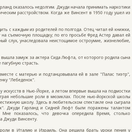
рланд оказалось недолгим. Джуди начала принимать наркотики
ическим расстройством. Когда же Винсент в 1950 году ушел из
ить с каждым из родителей по полгода. Отец читал ей книжки,
зу на съемочную площадку; по его просьбе Фред Астер давал ей
ный слух, унаследовала неистощимое остроумие, жизнелюбие,
 вышла замуж за актера Сида Люфта, от которого родила сына
е пагубную страсть.
вместе с матерью и подтанцовывала ей в зале "Палас тиэтр",
нку "Лебеденок".
у искусств в Нью-Йорке, а летом впервые вышла на подмостки
играя небольшие роли в мюзиклах. После нью-йоркской школы
рестижную школу. Здесь в любительском спектакле она сыграла
нк". Джуди Гарланд и Сидней Люфт были поражены талантом
. Мне показалось, что девочка опередила Время, столько
а Джуди Винсенту.
троли в Италию и Израиль. Она решила брать уроки пения у