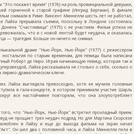
м "Это покажет время" (1976) на роль провинциальной девушки,
шей горничной к старой графине (Ингрид Бергман). В финале
ильм снимали в Риме. Винсент Миннелли шесть лет не работал,
же Лайза прерывала съемки, поскольку в Лондоне состоялась
Донена "Счастливица" (1975) с ее участием. Фильм успеха не
тревожилась, что и с новой лентой будет неудача, и оказалась
тца — трагедия. Больше он ничего не снимал.
узыкальной драме "Нью-Йорк, Нью-Йорк" (1977) с режиссером
 ностальгия по старым временам, для певицы была написана
пный Роберт де Ниро. Играя начинающую певицу, которая так и
суперзвездой, Лайза рассказывала не столько о себе, сколько о
в лирико-драматическом ключе.
пех. Лайза выглядела превосходно, хотя ее мучили головные
ыступила в гала-концерте, в котором принимали участие Шарль
округ все настойчивее повторяли, что она злоупотребляет
того, что "Нью-Йорк, Нью-Йорк" встретил прохладный прием.
вуд не прощает трех неудач подряд. Но для Мартина Скорсезе
 влюблен в Лайзу и еще до выхода фильма на экран начал
Акт". Он шел два с половиной часа, и Лайза Миннелли пела в