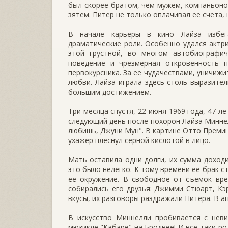
был скорее братом, чем мужем, компаньон
зятем. Питер не только оплачивал ее счета,
В начале карьеры в кино Лайза избега
драматические роли. Особенно удался актри
этой грустной, во многом автобиографич
поведение и чрезмерная откровенность 
первокурсника. За ее чудачествами, уничиж
любви. Лайза играла здесь столь выразител
большим достижением.
Три месяца спустя, 22 июня 1969 года, 47-
следующий день после похорон Лайза Миннел
любишь, Джуни Мун". В картине Отто Премин
ухажер плеснул серной кислотой в лицо.
Мать оставила одни долги, их сумма доходи
это было нелегко. К тому времени ее брак с
ее окружение. В свободное от съемок вр
собирались его друзья: Джимми Стюарт, Кэр
вкусы, их разговоры раздражали Питера. В а
В искусство Миннелли пробивается с неви
мюзикле "Кабаре" на Бродвее! И все-таки р