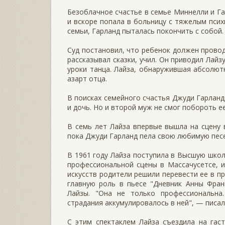
Безоблачное счастье в семье Миннелли и Га
и вскоре попала в больницу с тяжелым псих
семьи, Гарланд пыталась покончить с собой.
Суд постановил, что ребенок должен провод
рассказывал сказки, учил. Он приводил Лай
уроки танца. Лайза, обнаружившая абсолют
азарт отца.
В поисках семейного счастья Джуди Гарланд
и дочь. Но и второй муж не смог побороть е
В семь лет Лайза впервые вышла на сцену 
пока Джуди Гарланд пела свою любимую песе
В 1961 году Лайза поступила в Высшую школ
профессиональной сцены в Массачусетсе, 
искусств родители решили перевести ее в п
главную роль в пьесе "Дневник Анны Фра
Лайзы. "Она не только профессиональна
страдания аккумулировалось в ней", — писал
С этим спектаклем Лайза съездила на гас