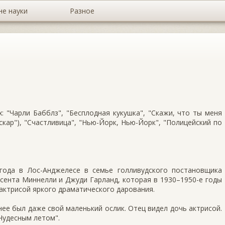
не науки
Разное
: "Чарли Бабблз", "Бесплодная кукушка", "Скажи, что ты меня
скар"), "Счастливица", "Нью-Йорк, Нью-Йорк", "Полицейский по
года в Лос-Анджелесе в семье голливудского постановщика
сента Миннелли и Джуди Гарланд, которая в 1930–1950-е годы
 актрисой яркого драматического дарования.
нее был даже свой маленький ослик. Отец видел дочь актрисой.
"Чудесным летом".