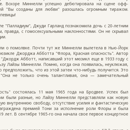
ье. Вскоре Миннелли успешно дебютировала на сцене офф-
ней "Вы созданы для любви" разошлась огромным тиражом.
певицы!
ле "Палладиум", Джуди Гарланд познакомила дочь с 20-летним
, правда, с гомосексуальными наклонностями. Он не скрывал
ии.
или о помолвке. Почти тут же Миннелли вылетела в Нью-Йорк
 мюзикле Джорджа Абботта "Флора, Красная опасность". Автор
 "Джордж Абботт, написавший этот мюзикл еще в 1933 году с
ьзу Лайзы Миннелли. Помню, когда она появилась, неуклюжая,
о предположить, что из этой затеи что-нибудь получится. Это
"Она не только очень талантливая, она — замечательный
ость" состоялась 11 мая 1965 года на Бродвее. Успех был
зии были разные, но Лайзу Миннелли представляли как новую
ую внутреннюю свободу, отсутствие усилия и фантастическую
награждена премией Тони за исполнение роли Флоры и была
19 лет. В сентябре 1965-го она начала свое первое концертное