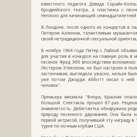
известного педагога Дэвида Сорайн-Колл
бродвейского театра, а пластинка с пес
Неплохо для начинающей семнадцатилетней 
В Лондоне, после одного из концертов в за
Питером Алленом, талантливым музыкантом
своей нетрадиционной сексуальной ориентац
В ноябре 1964 года Питер с Лайзой объяв
для участия в конкурсе на главную роль в
песенок Фред Эбб впоследствии вспоминал:
Лестером Этвеллом, не был настроен в пол
застенчивая, выглядела ужасно, нельзя был
уже потом Джордж Абботт писал о ней: 
человек".
Премьера мюзикла "Флора, Красная опасн
большой. Спектакль прошел 87 раз. Рецен
знаменитость. Дебютантка обнаружила редк
природу песенного дарования. Она была 
первой актрисой, получившей эту награду в 
турне по ночным клубам США.