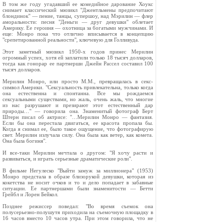
В том же году угадавший ее комедийное дарование Хоукс
снимает классический мюзикл "Джентльмены предпочитают
блондинок" — пение, танцы, супершоу, над Мэрилин — флер
аморальности: песня "Деньги — друг девушки" облетает
Америку. Ее героиня — охотница за богатыми мужчинами. И
еще: Монро пока что отлично вписывается в концепцию
"срепетированной реальности", ключевую для Голливуда.
Этот заметный мюзикл 1950-х годов принес Мерилин
огромный успех, хотя ей заплатили только 18 тысяч долларов,
тогда как гонорар ее партнерши Джейн Рассел составил 100
тысяч долларов.
Мерилин Монро, или просто М.М., превращалась в секс-
символ Америки. "Сексуальность привлекательна, только когда
она естественна и спонтанна. Все мы рождаемся
сексуальными существами, но жаль, очень жаль, что многие
из нас разрушают и презирают этот естественный дар
природы…" — говорила она. Знаменитый фотограф Берт
Штерн писал об актрисе: "…Мерилин Монро — фантазия.
Если бы она перестала двигаться, ее красота пропала бы.
Когда я снимал ее, было такое ощущение, что фотографирую
свет. Мерилин излучала силу. Она была как ветер, как комета.
Она была богиня".
И все-таки Мерилин мечтала о другом: "Я хочу расти и
развиваться, и играть серьезные драматические роли".
В фильме Негулеско "Выйти замуж за миллионера" (1953)
Монро предстала в образе близорукой девушки, которая из
кокетства не носит очков и то и дело попадает в забавные
ситуации. Ее партнершами были знаменитости — Бетти
Грейбл и Лорен Бейкол.
Позднее режиссер поведал: "Во время съемок она
полусерьезно-полушутя приходила на съемочную площадку в
16 часов вместо 10 часов утра. При этом говорила, что не