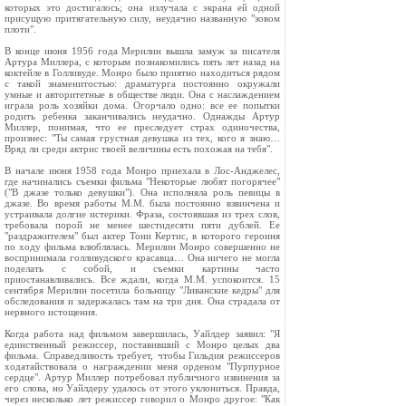
которых это достигалось; она излучала с экрана ей одной
присущую притягательную силу, неудачно названную "зовом
плоти".
В конце июня 1956 года Мерилин вышла замуж за писателя
Артура Миллера, с которым познакомились пять лет назад на
коктейле в Голливуде. Монро было приятно находиться рядом
с такой знаменитостью: драматурга постоянно окружали
умные и авторитетные в обществе люди. Она с наслаждением
играла роль хозяйки дома. Огорчало одно: все ее попытки
родить ребенка заканчивались неудачно. Однажды Артур
Миллер, понимая, что ее преследует страх одиночества,
произнес: "Ты самая грустная девушка из тех, кого я знаю…
Вряд ли среди актрис твоей величины есть похожая на тебя".
В начале июня 1958 года Монро приехала в Лос-Анджелес,
где начинались съемки фильма "Некоторые любят погорячее"
("В джазе только девушки"). Она исполняла роль певицы в
джазе. Во время работы М.М. была постоянно взвинчена и
устраивала долгие истерики. Фраза, состоявшая из трех слов,
требовала порой не менее шестидесяти пяти дублей. Ее
"раздражителем" был актер Тони Кертис, в которого героиня
по ходу фильма влюблялась. Мерилин Монро совершенно не
воспринимала голливудского красавца… Она ничего не могла
поделать с собой, и съемки картины часто
приостанавливались. Все ждали, когда М.М. успокоится. 15
сентября Мерилин посетила больницу "Ливанские кедры" для
обследования и задержалась там на три дня. Она страдала от
нервного истощения.
Когда работа над фильмом завершилась, Уайлдер заявил: "Я
единственный режиссер, поставивший с Монро целых два
фильма. Справедливость требует, чтобы Гильдия режиссеров
ходатайствовала о награждении меня орденом "Пурпурное
сердце". Артур Миллер потребовал публичного извинения за
его слова, но Уайлдеру удалось от этого уклониться. Правда,
через несколько лет режиссер говорил о Монро другое: "Как