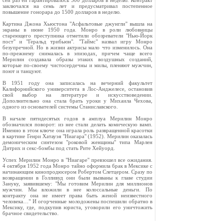
сей раз ей гарантировалось 500 долларов в неделю. Контракт
заключался на семь лет и предусматривал постепенное
повышение гонорара до 1500 долларов в неделю.
Картина Джона Хьюстона "Асфальтовые джунгли" вышла на
экраны в июне 1950 года. Монро в роли любовницы
стареющего преступника отметили обозреватели "Нью-Йорк
пост" и "Геральд трибьюн". "Таймс" назвал игру Монро
безупречной. Но в жизни актрисы мало что изменилось. Она
по-прежнему снималась в эпизодах, причем чаще всего
Мерилин создавала образы этаких воздушных созданий,
которые по-своему чистосердечны и милы, пленяют мужчин,
поют и танцуют.
В 1951 году она записалась на вечерний факультет
Калифорнийского университета в Лос-Анджелесе, остановив
свой выбор на литературе и искусствоведении.
Дополнительно она стала брать уроки у Михаила Чехова,
одного из основателей системы Станиславского.
В начале пятидесятых годов в амплуа Мерилин Монро
обозначился поворот: из нее стали делать комическую вамп.
Именно в этом ключе она играла роль развращенной красотки
в картине Генри Хатауэя "Ниагара" (1952). Мерилин оказалась
демоническим синтезом "роковой женщины" типа Марлен
Дитрих и секс-бомбы под стать Рите Хейуорд.
Успех Мерилин Монро в "Ниагаре" превзошел все ожидания.
4 октября 1952 года Монро тайно оформила брак в Мексике с
начинающим кинопродюсером Робертом Слетцером. Сразу по
возвращении в Голливуд они были вызваны к главе студии
Зануку, заявившему: "Мы готовим Мерилин для миллионов
мужчин. Мы вложили в нее колоссальные деньги. По
контракту она не имеет права быть женой неизвестного
человека…" И огорченные молодожены поспешили обратно в
Мексику, где, подкупив юриста, уговорили его уничтожить
брачное свидетельство.