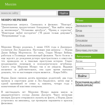
Murzim
поиск по сайту
МОНРО МЕРИЛИН
Меню
Американская актриса. Снималась в фильмах: "Ниагара",
Энциклопедии
"Джентльмены предпочитают блондинок", "Как выйти замуж
за миллионера", "Остановка автобуса", "Принц и хористка",
Наука
"Некоторые любят погорячее" ("В джазе только девушки"),
Человек
"Неприкаянные" и др.
Гороскопы
Необъяснимое
Мерилин Монро родилась 1 июня 1926 года в Дженерал-
госпитале Лос-Анджелеса. Настоящее имя актрисы — Норма
Народные средства
Джин Бейкер Мортенсон. Ее мать, Глэдис Монро Бейкер,
работала в Голливуде монтажницей фильмов. Часто болела и
Авторизация
еще задолго до рождения дочери пристрастилась к алкоголю,
что приводило ее к тяжелым приступам истерии. Глэдис
Логин:
неоднократно помещали в психиатрическую лечебницу.
Своего отца Мерилин Монро так и не увидела. Выдавая
Пароль:
желаемое за действительное, она одно время пыталась
доказать, что ее настоящим отцом является… Кларк Гейбл.
Норма Джин сменила десять приемных родителей, два года
провела в сиротском доме в Лос-Анджелесе, затем еще в
Регистрация на сайте!
одной принявшей ее семье и, наконец, четыре года с
Забыли пароль?
назначенным ей властями опекуном.
В шестнадцать лет Мерилин Монро вышла замуж за
двадцатилетнего соседа Джима Дахэрти. Через несколько
месяцев Дахэрти отправился служить во флоте, а Норма Джин
устроилась на авиазавод, где проверяла парашюты и красила
фюзеляжи.