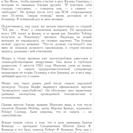
в Лас-Вегас, чтобы принять участие в шоу Фрэнка Синатры, с
которым ее связывала близкая дружба. "Я чувствую себя
гораздо счастливее, — говорила она, — а главное —
свободнее". Но вскоре после того как М.М. отпраздновала
свое 35-летие, "скорая помощь" вновь доставила ее в
больницу. В четвертый раз за пять месяцев.
Подлечившись, она сразу же начала переговоры со студией
"XX век — Фокс" о семилетнем контракте. Ей предлагали
всего 100 тысяч за фильм, в то время как Элизабет Тейлор
получила за "Клеопатру" миллион. Надежды на новый
контракт не оправдались: на съемках картины "Так больше
нельзя" (другое название: "Что-то должно случиться") она
явно не показала должного прилежания, и студия уволила
актрису, разорвав с ней отношения.
Монро к этому времени уже злоупотребляла алкоголем и
сильнодействующими лекарствами. Она впала в глубокую
депрессию. 5 августа 1962 года Мерилин ушла из жизни.
Известие о смерти тридцатишестилетней суперзвезды
шокировало не только Голливуд и всю Америку, но и весь мир,
любящий красоту и талант.
Менее чем через девять дней после смерти окружной
прокурор Теодор Керфи выдвинул официальную версию
"возможного самоубийства". Он обосновал свое заключение
данными экспертизы, проведенной токсикологами и
психиатрами.
Однако многие близко знавшие Мерилин люди, в том числе
писатель Норман Мейлер, актер Марлон Брандо, журналист
Роберт Слэтцер, были уверены, что ее смерть — не
самоубийство.
Вскоре пошли слухи о том, что в деле замешаны братья
Кеннеди — президент Соединенных Штатов Джон Ф.
Кеннеди и его брат, сенатор Роберт Ф. Кеннеди. Речь шла о