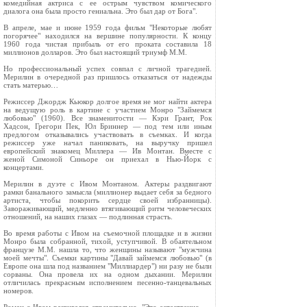
комедийная актриса с ее острым чувством комического
диалога она была просто гениальна. Это был дар от Бога".
В апреле, мае и июне 1959 года фильм "Некоторые любят
погорячее" находился на вершине популярности. К концу
1960 года чистая прибыль от его проката составила 18
миллионов долларов. Это был настоящий триумф М.М.
Но профессиональный успех совпал с личной трагедией.
Мерилин в очередной раз пришлось отказаться от надежды
стать матерью…
Режиссер Джордж Кьюкор долгое время не мог найти актера
на ведущую роль в картине с участием Монро "Займемся
любовью" (1960). Все знаменитости — Кэри Грант, Рок
Хадсон, Грегори Пек, Юл Бриннер — под тем или иным
предлогом отказывались участвовать в съемках. И когда
режиссер уже начал паниковать, на выручку пришел
европейский знакомец Миллера — Ив Монтан. Вместе с
женой Симоной Синьоре он приехал в Нью-Йорк с
концертами.
Мерилин в дуэте с Ивом Монтаном. Актеры раздвигают
рамки банального замысла (миллионер выдает себя за бедного
артиста, чтобы покорить сердце своей избранницы).
Завораживающий, медленно втягивающий ритм человеческих
отношений, на наших глазах — подлинная страсть.
Во время работы с Ивом на съемочной площадке и в жизни
Монро была собранной, тихой, уступчивой. В обаятельном
французе М.М. нашла то, что женщины называют "мужчина
моей мечты". Съемки картины "Давай займемся любовью" (в
Европе она шла под названием "Миллиардер") ни разу не были
сорваны. Она провела их на одном дыхании. Мерилин
отличилась прекрасным исполнением песенно-танцевальных
номеров.