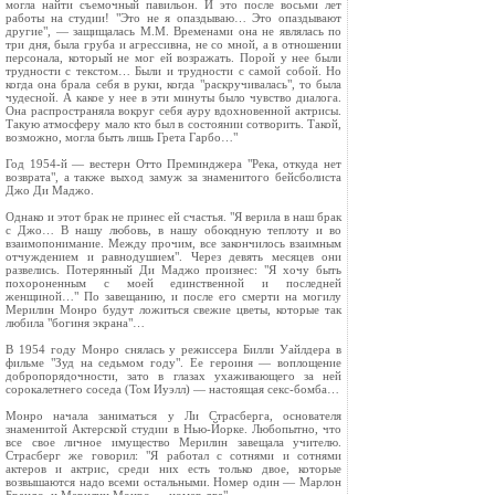
могла найти съемочный павильон. И это после восьми лет
работы на студии! "Это не я опаздываю… Это опаздывают
другие", — защищалась М.М. Временами она не являлась по
три дня, была груба и агрессивна, не со мной, а в отношении
персонала, который не мог ей возражать. Порой у нее были
трудности с текстом… Были и трудности с самой собой. Но
когда она брала себя в руки, когда "раскручивалась", то была
чудесной. А какое у нее в эти минуты было чувство диалога.
Она распространяла вокруг себя ауру вдохновенной актрисы.
Такую атмосферу мало кто был в состоянии сотворить. Такой,
возможно, могла быть лишь Грета Гарбо…"
Год 1954-й — вестерн Отто Преминджера "Река, откуда нет
возврата", а также выход замуж за знаменитого бейсболиста
Джо Ди Маджо.
Однако и этот брак не принес ей счастья. "Я верила в наш брак
с Джо… В нашу любовь, в нашу обоюдную теплоту и во
взаимопонимание. Между прочим, все закончилось взаимным
отчуждением и равнодушием". Через девять месяцев они
развелись. Потерянный Ди Маджо произнес: "Я хочу быть
похороненным с моей единственной и последней
женщиной…" По завещанию, и после его смерти на могилу
Мерилин Монро будут ложиться свежие цветы, которые так
любила "богиня экрана"…
В 1954 году Монро снялась у режиссера Билли Уайлдера в
фильме "Зуд на седьмом году". Ее героиня — воплощение
добропорядочности, зато в глазах ухаживающего за ней
сорокалетнего соседа (Том Иуэлл) — настоящая секс-бомба…
Монро начала заниматься у Ли Страсберга, основателя
знаменитой Актерской студии в Нью-Йорке. Любопытно, что
все свое личное имущество Мерилин завещала учителю.
Страсберг же говорил: "Я работал с сотнями и сотнями
актеров и актрис, среди них есть только двое, которые
возвышаются надо всеми остальными. Номер один — Марлон