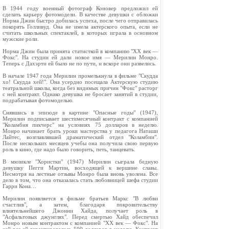
В 1944 году военный фотограф Коновер предложил ей
сделать карьеру фотомодели. В качестве девушки с обложки
Норма Джин быстро добилась успеха, после чего отправилась
покорять Голливуд. Она не имела актерского опыта, если не
считать школьных спектаклей, в которых играла в основном
мужские роли.
Норма Джин была принята статисткой в компанию "XX век —
Фокс". На студии ей дали новое имя — Мерилин Монро.
Теперь с Дахэрти ей было не по пути, и вскоре они развелись.
В начале 1947 года Мерилин промелькнула в фильме "Скудда
хо! Скудда хей!". Она усердно посещала Актерскую студию
театральной школы, когда без видимых причин "Фокс" расторг
с ней контракт. Однако девушка не бросает занятий в студии,
подрабатывая фотомоделью.
Снявшись в эпизоде в картине "Опасные годы" (1947),
Мерилин подписывает шестимесячный контракт с компанией
"Коламбия пикчерс" на условиях 75 долларов в неделю.
Монро начинает брать уроки мастерства у педагога Наташи
Лайтес, возглавлявшей драматический отдел "Коламбии".
После нескольких месяцев учебы она получила свою первую
роль в кино, где надо было говорить, петь, танцевать.
В мюзикле "Хористки" (1947) Мерилин сыграла бедную
девушку Пегги Мартин, восходящей к вершине славы.
Несмотря на лестные отзывы Монро была вновь уволена. Все
дело в том, что она отказалась стать любовницей шефа студии
Гарри Кона…
Мерилин появляется в фильме братьев Маркс "В любви
счастлив", а затем, благодаря покровительству
влиятельнейшего Джонни Хайда, получает роль в
"Асфальтовых джунглях". Перед смертью Хайд обеспечил
Монро новым контрактом с компанией "XX век — Фокс". На