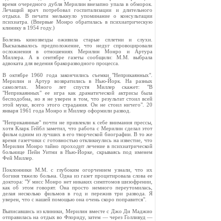
время очередного дубля Мерилин внезапно упала в обморок.
Лечащий врач потребовал госпитализации и длительного
отдыха. В печати мелькнуло упоминание о консультации
психиатра. (Впервые Монро обратилась в психиатрическую
клинику в 1954 году.)
Болезнь кинозвезды оживила старые сплетни и слухи.
Высказывалось предположение, что недуг спровоцировали
осложнения в отношениях Мерилин Монро и Артура
Миллера. А в сентябре газеты сообщили: М.М. выбрала
адвоката для ведения бракоразводного процесса.
В октябре 1960 года закончились съемки "Неприкаянных".
Мерилин и Артур возвратились в Нью-Йорк. На разных
самолетах. Много лет спустя Миллер скажет: "В
"Неприкаянных" ее игра как драматической актрисы была
бесподобна, но я не уверен в том, что результат стоил всей
этой муки, всего этого страдания. Он не стоил ничего". 20
января 1961 года Монро и Миллер оформили развод.
"Неприкаянные" почти не привлекли к себе внимания прессы,
хотя Кларк Гейбл заметил, что работа с Мерилин сделал этот
фильм одним из лучших в его творческой биографии. В то же
время газетчики с готовностью откликнулись на известие, что
Мерилин Монро тайно проходит лечение в психиатрической
больнице Пейн Уитни в Нью-Йорке, скрываясь под именем
Фей Миллер.
Поклонники М.М. с глубоким огорчением узнали, что их
богиня тяжело больна. Одна из газет процитировала слова ее
доктора: "У мисс Монро нет никаких симптомов шизофрении,
как об этом говорят. Она просто немного переутомилась,
делая несколько фильмов в год и пережив три развода. Я
уверен, что с нашей помощью она очень скоро поправится".
Выписавшись из клиники, Мерилин вместе с Джо Ди Маджио
отправилась на отдых во Флориду, затем — через Голливуд —