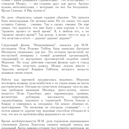
Роман с Ивом развивался стремительно. "Это естественно, —
говорила Монро, — мы созданы друг для друга. Артуру
нужны интеллектуалки, с которыми он мог бы беседовать.
Вроде Симоны. А Иву нужна я".
Но дело обернулось самым худшим образом. "Он пытался
быть милосердным. Он целовал меня. Но он сказал, что идея
оставить Симону… смешна. Так и сказал: смешна. Он еще
сказал, что надеется, что мне было с ним хорошо и что он
"приятно провел со мной время". Я, я любила его, а он
"приятно провел время"! Так всегда: я вечно чего-то жду и
что получаю в итоге — дерьмо! дерьмо! дерьмо!"
Следующий фильм, "Неприкаянные", оказался для М.М.
последним. Роль Розалин Тейбер была написана Артуром
Миллером специально для нее. Это история прелестной, но
несчастной женщины с тонкой душевной организацией,
страдающей от внутренних противоречий подобно самой
Мерилин. По ходу действия героиня фильма едет в город
Рено, чтобы получить развод. Монро играла вместе с
"королем актеров" Кларком Гейблом, которого когда-то
называла своим отцом.
Работа над картиной продвигалась медленно. Мерилин
поглощала мощные дозы нембутала и по утрам никак не могла
растормозиться. Опоздав на съемочную площадку часа на два,
она требовала внимания Миллера, пресс-агента, своего
педагога Полы Страсберг, двух парикмахерш, гримера,
косметички, дублерши, массажиста, секретарши,
гардеробщицы, портнихи и горничной. Потом бежала к
Кларку и извинялась за опоздание. Он нежно обнимал ее,
приговаривая: "Ты нисколько не опоздала, солнышко", — а
потом каким-то одному ему ведомым способом убеждал ее в
том, что все ее проблемы яйца выеденного не стоят.
Кроме необязательности М.М. дело тормозило маниакальное
стремление Джона Хьюстона снимать каждый эпизод как
идеальный. Когда наконец отсняли три четверти материала, во