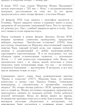
Брандо, и Мерилин Монро — номер два".
В конце 1955 года студия "Мерилин Монро Продакшнз"
начала переговоры с "XX век — Фокс" о восьмимиллионном
контракте, рассчитанном на семь лет. За это время
предполагалось снять четыре фильма с участием Монро.
24 февраля 1956 года актриса с триумфом прилетела в
Голливуд. Черное закрытое платье и норковое манто в руках
придавали ей неотразимо изысканный блеск. Кто-то протянул
ей дюжину роз. Она с улыбкой швырнула цветы в толпу. Этот
жест вызвал в толпе взрыв восторга.
Перед съемками в новом фильме Джошуа Логана М.М.
впервые проявила симптомы примадонны, придирчиво
выбирая партнера. "Автобусная остановка" (1956) была
рассчитана специально на Мерилин, многоплановый характер
певички Чери, ищущей лучшей доли, уже изрядно побитой
жизнью и расцветающей от любви мальчишки-ковбоя,
укротившего укротительницу. "Я и не подозревал, что она
обладала таким ослепительным талантом, — вспоминает
Логан. — С ней режиссура оправдывала себя. Когда она
произносила текст, с ее лицом, кожей, волосами и телом
творились такие потрясающие вещи, что она — не побоюсь
показаться банальным — вдохновляла. Я загорался, и все мои
мысли занимала только ее игра…"
Совершенно иного плана была развлекательная картина
"Принц и хористка" (1957). Мерилин была, по мнению
режиссера и актера сэра Лоренса Оливье, "гениальная
комедиантка, а следовательно и чрезвычайно хорошая
актриса". Но четыре месяца работы с М.М. превратились для
него в сущий ад. Монро постоянно опаздывала, капризничала,
приходилось снимать по тридцать дублей, чтобы добиться
нужной интонации. Когда же фильм вышел на экраны,
большинство критиков отнеслось к нему благосклонно. Монро
выглядела настолько убедительно и неотразимо, что
невозможно было догадаться о душевных муках, ценой