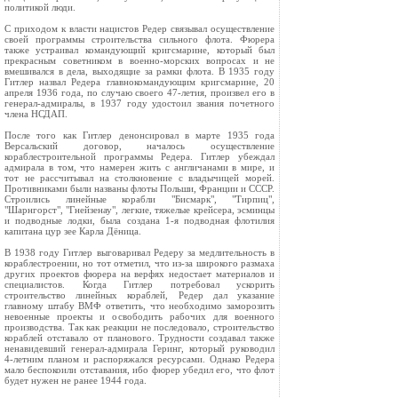
политикой люди.
С приходом к власти нацистов Редер связывал осуществление
своей программы строительства сильного флота. Фюрера
также устраивал командующий кригсмарине, который был
прекрасным советником в военно-морских вопросах и не
вмешивался в дела, выходящие за рамки флота. В 1935 году
Гитлер назвал Редера главнокомандующим кригсмарине, 20
апреля 1936 года, по случаю своего 47-летия, произвел его в
генерал-адмиралы, в 1937 году удостоил звания почетного
члена НСДАП.
После того как Гитлер денонсировал в марте 1935 года
Версальский договор, началось осуществление
кораблестроительной программы Редера. Гитлер убеждал
адмирала в том, что намерен жить с англичанами в мире, и
тот не рассчитывал на столкновение с владычицей морей.
Противниками были названы флоты Польши, Франции и СССР.
Строились линейные корабли "Бисмарк", "Тирпиц",
"Шарнгорст", "Гнейзенау", легкие, тяжелые крейсера, эсминцы
и подводные лодки, была создана 1-я подводная флотилия
капитана цур зее Карла Дёница.
В 1938 году Гитлер выговаривал Редеру за медлительность в
кораблестроении, но тот отметил, что из-за широкого размаха
других проектов фюрера на верфях недостает материалов и
специалистов. Когда Гитлер потребовал ускорить
строительство линейных кораблей, Редер дал указание
главному штабу ВМФ ответить, что необходимо заморозить
невоенные проекты и освободить рабочих для военного
производства. Так как реакции не последовало, строительство
кораблей отставало от планового. Трудности создавал также
ненавидевший генерал-адмирала Геринг, который руководил
4-летним планом и распоряжался ресурсами. Однако Редера
мало беспокоили отставания, ибо фюрер убедил его, что флот
будет нужен не ранее 1944 года.