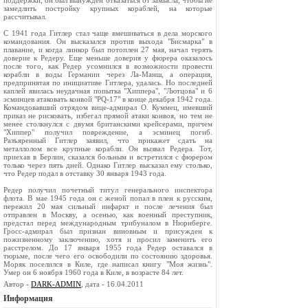
поддержки, он был вынужден отказаться от замысла, чтобы не
замедлить постройку крупных кораблей, на которые
рассчитывал.
С 1941 года Гитлер стал чаще вмешиваться в дела морского
командования. Он высказался против выхода "Бисмарка" в
плавание, и когда линкор был потоплен 27 мая, начал терять
доверие к Редеру. Еще меньше доверия у фюрера оказалось
после того, как Редер усомнился в возможности провести
корабли в воды Германии через Ла-Манш, а операция,
предпринятая по инициативе Гитлера, удалась. Но последней
каплей явилась неудачная попытка "Хиппера", "Лютцова" и 6
эсминцев атаковать конвой "PQ-17" в конце декабря 1942 года.
Командовавший отрядом вице-адмирал О. Куммец, имевший
приказ не рисковать, избегал прямой атаки конвоя, но тем не
менее столкнулся с двумя британскими крейсерами, причем
"Хиппер" получил повреждение, а эсминец погиб.
Разъяренный Гитлер заявил, что прикажет сдать на
металлолом все крупные корабли. Он вызвал Редера. Тот,
приехав в Берлин, сказался больным и встретился с фюрером
только через пять дней. Однако Гитлер высказал ему столько,
что Редер подал в отставку 30 января 1943 года.
Редер получил почетный титул генерального инспектора
флота. В мае 1945 года он с женой попал в плен к русским,
пережил 20 мая сильный инфаркт и после лечения был
отправлен в Москву, а осенью, как военный преступник,
предстал перед международным трибуналом в Нюрнберге.
Гросс-адмирал был признан виновным и присужден к
пожизненному заключению, хотя и просил заменить его
расстрелом. До 17 января 1955 года Редер оставался в
тюрьме, после чего его освободили по состоянию здоровья.
Моряк поселился в Киле, где написал книгу "Моя жизнь".
Умер он 6 ноября 1960 года в Киле, в возрасте 84 лет.
Автор -
DARK-ADMIN
, дата - 16.04.2011
Информация