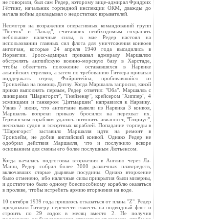
не говорили, был сам Редер, которому вице-адмирал Фридрих
Гёттинг, начальник торпедной инспекции ОКМ, дважды до
начала войны докладывал о недостатках взрывателей.
Несмотря на возражения оперативных командований групп
"Восток" и "Запад", считавших необходимым сохранять
небольшие наличные силы, в мае Редер настоял на
использовании главных сил флота для уничтожения конвоев
англичан, которые 24 апреля 1940 года высадились в
Норвегии. Гросс-адмирал приказал адмиралу Маршаллю
обстрелять английскую военно-морскую базу в Харстаде,
чтобы облегчить положение остававшихся в Нарвике
альпийских стрелков, а затем по требованию Гитлера приказал
поддержать отряд Фойрштейна, пробивавшийся из
Тронхейма на помощь Дитлу. Когда Маршалль запросил, какой
приказ выполнять первым, Редер ответил: "Оба". Маршалль с
линкорами "Шарнгорст", "Гнейзенау", крейсером "Хиппер", 4
эсминцами и танкером "Дитмаршен" направился к Нарвику.
Узнав 7 июня, что англичане вывели из Нарвика 3 конвоя,
Маршалль вопреки приказу бросился на перехват их.
Германским кораблям удалось потопить авианосец "Глориус",
несколько судов и эскортных кораблей. Попадание торпеды в
"Шарнгорст" заставило Маршалля идти на ремонт в
Тронхейм, не добив английский конвой. Однако Редер не
одобрил действия Маршалля, что и послужило вскоре
основанием для смены его более послушным Лютьенсом.
Когда началась подготовка вторжения в Англию через Ла-
Манш, Редер собрал более 3000 различных плавсредств,
включавших старые дырявые посудины. Однако вторжение
было отменено, ибо наличные силы прикрытия были мизерны,
и достаточно было одному боеспособному кораблю оказаться
в проливе, чтобы истребить армию вторжения на воде.
10 октября 1939 года пришлось отказаться от плана "Z". Редер
предложил Гитлеру перенести тяжесть на подводный флот и
строить по 29 лодок в месяц вместо 2. Не получив