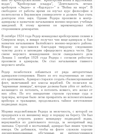
книг по крейсерской войне: "Крейсерская война в зарубежных
водах", "Крейсерская эскадра", "Деятельность легких
крейсеров «Эмден» и «Карлсруэ»" и "Война на море". В
свободное от работы время он изучал курс философии и
политологии в Берлинском университете и должен был стать
доктором этих наук. Однако Редера произвели в контр-
адмиралы и назначили начальником военно-морских учебных
заведений. К этому времени он зарекомендовал себя
сторонником демократии.
В октябре 1924 года Редер командовал крейсерскими силами в
Северном море, в январе получил чин вице-адмирала и был
назначен начальником Балтийского военно-морского района.
Вскоре он прославился благодаря твердому следованию
чувству долга и заповедям офицерского кодекса чести. При
смене морского командования после скандального дела
Ломана 1 октября 1928 года Редера с согласия рейхстага
произвели в адмиралы. Он стал начальником главного
морского штаба.
Редер позаботился избавиться от ряда авторитетных
адмиралов-соперников. Никто из его подчиненных не смел
его критиковать. Адмирал старался создать сбалансированный
флот, включавший все классы кораблей. Он полагался на
"карманные линкоры", которые должны были уйти от любого,
желающего их потопить, и потопить всякого, кто желал от
них уйти. По его инициативе строили грузовые суда и
траулеры, которые было легко превратить во вспомогательные
крейсера и тральщики; продолжалось тайное изготовление
подводных лодок.
Моряки недолюбливали Редера за мелочность, с которой он
придирался к их внешнему виду и порядку на берегу. Он был
способен устроить разнос командиру подводной лодки,
вернувшейся из длительного похода, за неопрятный вид
экипажа. Строгий и молчаливый, адмирал был лишен чувства
юмора. Он добивался, чтобы на флоте служили хорошо
дисциплинированные, обученные, не интересующиеся