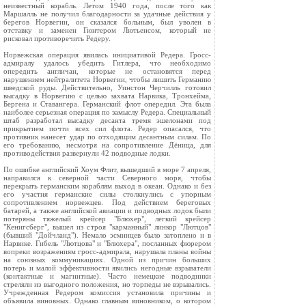
неизвестный корабль. Летом 1940 года, после того как
Маршалль не получил благодарности за удачные действия у
берегов Норвегии, он сказался больным, был уволен в
отставку и заменен Гюнтером Лютьенсом, который не
рисковал противоречить Редеру.
Норвежская операция явилась инициативой Редера. Гросс-
адмиралу удалось убедить Гитлера, что необходимо
опередить англичан, которые не остановятся перед
нарушением нейтралитета Норвегии, чтобы лишить Германию
шведской руды. Действительно, Уинстон Черчилль готовил
высадку в Норвегию с целью захвата Нарвика, Тронхейма,
Бергена и Ставангера. Германский флот опередил. Эта была
наиболее серьезная операция по замыслу Редера. Специальный
штаб разработал высадку десанта тремя эшелонами под
прикрытием почти всех сил флота. Редер опасался, что
противник нанесет удар по отходящим десантным силам. По
его требованию, несмотря на сопротивление Дёница, для
противодействия развернули 42 подводные лодки.
По ошибке английский Хоум Флит, вышедший в море 7 апреля,
направился к северной части Северного моря, чтобы
перекрыть германским кораблям выход в океан. Однако и без
его участия германские силы столкнулись с упорным
сопротивлением норвежцев. Под действием береговых
батарей, а также английской авиации и подводных лодок были
потеряны тяжелый крейсер "Блюхер", легкий крейсер
"Кенигсберг", вышел из строя "карманный" линкор "Лютцов"
(бывший "Дойчланд"). Немало эсминцев было затоплено и в
Нарвике. Гибель "Лютцова" и "Блюхера", посланных фюрером
вопреки возражениям гросс-адмирала, нарушала планы войны
на союзных коммуникациях. Одной из причин больших
потерь и малой эффективности явились негодные взрыватели
(контактные и магнитные). Часто немецкие подводники
стреляли из выгодного положения, но торпеды не взрывались.
Учрежденная Редером комиссия установила причины и
объявила виновных. Однако главным виновником, о котором