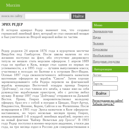
Murzim
поиск по сайту
ЭРИХ РЕДЕР
Меню
В истории адмирал Редер знаменит тем, что создавал
Энциклопедии
германский линейный флот, который не стал океанской мощью
и был уничтожен во Второй мировой войне по частям.
Наука
Человек
Гороскопы
Редер родился 24 апреля 1876 года в курортном местечке
Вандсбек под Гамбургом. После школы мальчик по его
Необъяснимое
желанию поступил на флот, ибо отсутствие дворянского
титула не мешало стать морским офицером. 1 апреля 1889
Народные средства
года он прибыл в Киль, вскоре стал одним из первых по
успеваемости, а в 1895 году — лучшим выпускником класса;
Авторизация
участвовал в походах по Балтике и к островам Вест-Индии.
Осенью 1897 года свежеиспеченного лейтенанта назначили
Логин:
вахтенным офицером на корабль "Саксен". Затем хорошо
зарекомендовавшего себя Редера перевели на флагманский
Пароль:
корабль командира Восточной эскадры принца Генриха
"Дойчланд"; он стал членом его штаба, а также взял на себя
руководство корабельным оркестром, ибо с детства любил
музыку. В конце 1897 года "Дойчланд" отправился на Дальний
Восток. Принц Генрих покровительствовал молодому
Регистрация на сайте!
офицеру, брал его с собой в поездки в Циндао, Порт-Артур,
Забыли пароль?
Владивосток, Японию, Корею, Сайгон и на Филиппины. После
возвращения в 1901 году Эриха назначили в Киле офицером-
наставником, но через несколько месяцев принц Генрих,
командовавший 1-й эскадрой линейных кораблей, перевел его
на новый флагман "Кайзер Вильгельм дер Гроссе". В 1903
году Редер поступил в военно-морскую академию, учился два
года, на три месяца ездил в Россию для совершенствования в