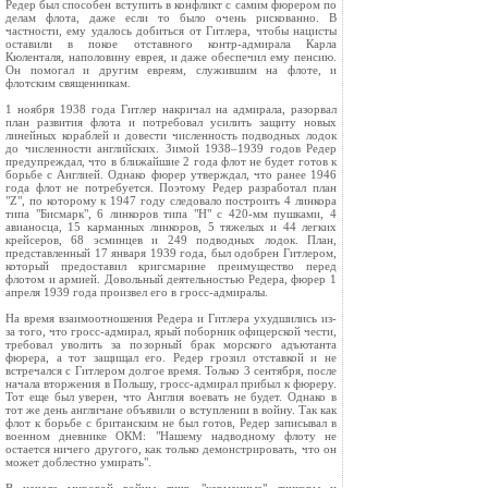
Редер был способен вступить в конфликт с самим фюрером по
делам флота, даже если то было очень рискованно. В
частности, ему удалось добиться от Гитлера, чтобы нацисты
оставили в покое отставного контр-адмирала Карла
Кюленталя, наполовину еврея, и даже обеспечил ему пенсию.
Он помогал и другим евреям, служившим на флоте, и
флотским священникам.
1 ноября 1938 года Гитлер накричал на адмирала, разорвал
план развития флота и потребовал усилить защиту новых
линейных кораблей и довести численность подводных лодок
до численности английских. Зимой 1938–1939 годов Редер
предупреждал, что в ближайшие 2 года флот не будет готов к
борьбе с Англией. Однако фюрер утверждал, что ранее 1946
года флот не потребуется. Поэтому Редер разработал план
"Z", по которому к 1947 году следовало построить 4 линкора
типа "Бисмарк", 6 линкоров типа "Н" с 420-мм пушками, 4
авианосца, 15 карманных линкоров, 5 тяжелых и 44 легких
крейсеров, 68 эсминцев и 249 подводных лодок. План,
представленный 17 января 1939 года, был одобрен Гитлером,
который предоставил кригсмарине преимущество перед
флотом и армией. Довольный деятельностью Редера, фюрер 1
апреля 1939 года произвел его в гросс-адмиралы.
На время взаимоотношения Редера и Гитлера ухудшились из-
за того, что гросс-адмирал, ярый поборник офицерской чести,
требовал уволить за позорный брак морского адъютанта
фюрера, а тот защищал его. Редер грозил отставкой и не
встречался с Гитлером долгое время. Только 3 сентября, после
начала вторжения в Польшу, гросс-адмирал прибыл к фюреру.
Тот еще был уверен, что Англия воевать не будет. Однако в
тот же день англичане объявили о вступлении в войну. Так как
флот к борьбе с британским не был готов, Редер записывал в
военном дневнике ОКМ: "Нашему надводному флоту не
остается ничего другого, как только демонстрировать, что он
может доблестно умирать".