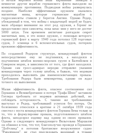
В начале мировой войны лишь "карманные" линкоры и
немногие другие корабли германского флота выходили на
коммуникации противника. Подводная война развернулась
позднее. Наиболее эффективным оружием оказались
магнитные мины, которые германские корабли и
гидросамолеты ставили у берегов Англии. Однако Редер,
убежденный в том, что войны с владычицей морей не будет,
мало обращал внимание на этот род оружия, а Геринг не
предоставлял свои самолеты, пока запас мин у него не достиг
5000 штук. Тем временем англичане разгадали секрет
магнитных мин, и это новое оружие, с помощью которого
германский флот к марту 1940 года потопил 128 торговых
судов, 3 эсминца и 6 вспомогательных судов, потеряло
прежнюю эффективность.
По созданной Редером структуре, командующий флотом
непосредственно ему не подчинялся, а находился в
подчинении штабов военно-морских групп в Балтийском и
Северном морях, в зависимости от того, где флот находился.
Однако сам гросс-адмирал нередко отправлял указания
командующим через голову штабов, и бывало, что морякам
приходилось выполнять два взаимоисключающих приказа.
Требования Редера были неконкретны, однако он ждал
точного их выполнения.
Малая эффективность флота, опасное соотношение сил
Германии и Великобритании и потеря "Графа Шпее" заставили
Гитлера требовать от моряков активных действий, но
соблюдать осторожность. С такими же требованиями
выступал и Редер, требовавший успехов без потерь. Он
болезненно относился к критике и 21 октября 1939 года
сместил с поста командующего флотом Германа Бема только за
то, что в формулировке приказа, подготовленного штабом
флота, заподозрил издевку над одним из своих приказов.
Однако и следующего командующего Вильгельма Маршалля
он обвинил в том, что тот, благополучно проведя в Германию
"Дойчланд" и потопив британское вооруженное судно
"Рэвэлпинди", не стал преследовать виденный в тумане