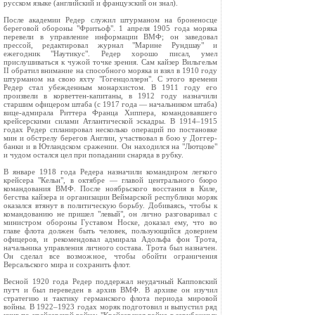
русском языке (английский и французский он знал).
После академии Редер служил штурманом на броненосце
береговой обороны "Фритьоф". 1 апреля 1905 года моряка
перевели в управление информации ВМФ; он заведовал
прессой, редактировал журнал "Марине Рундшау" и
ежегодник "Наутикус". Редер хорошо писал, умел
прислушиваться к чужой точке зрения. Сам кайзер Вильгельм
II обратил внимание на способного моряка и взял в 1910 году
штурманом на свою яхту "Гогенцоллерн". С этого времени
Редер стал убежденным монархистом. В 1911 году его
произвели в корветтен-капитаны, в 1912 году назначили
старшим офицером штаба (с 1917 года — начальником штаба)
вице-адмирала Риттера Франца Хиппера, командовавшего
крейсерскими силами Атлантической эскадры. В 1914–1915
годах Редер спланировал несколько операций по постановке
мин и обстрелу берегов Англии, участвовал в бою у Доггер-
банки и в Ютландском сражении. Он находился на "Лютцове"
и чудом остался цел при попадании снаряда в рубку.
В январе 1918 года Редера назначили командиром легкого
крейсера "Кельн", в октябре — главой центрального бюро
командования ВМФ. После ноябрьского восстания в Киле,
бегства кайзера и организации Веймарской республики моряк
оказался втянут в политическую борьбу. Добиваясь, чтобы к
командованию не пришел "левый", он лично разговаривал с
министром обороны Густавом Носке, доказал ему, что во
главе флота должен быть человек, пользующийся доверием
офицеров, и рекомендовал адмирала Адольфа фон Трота,
начальника управления личного состава. Трота был назначен.
Он сделал все возможное, чтобы обойти ограничения
Версальского мира и сохранить флот.
Весной 1920 года Редер поддержал неудачный Капповский
путч и был переведен в архив ВМФ. В архиве он изучил
стратегию и тактику германского флота периода мировой
войны. В 1922–1923 годах моряк подготовил и выпустил ряд