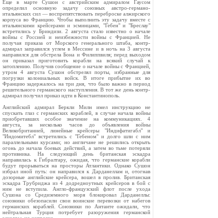
Еще в марте Сушон с австрийским адмиралом Гаусом
определил основную задачу союзных австро-германо-
итальянских сил — воспрепятствовать переброске алжирского
корпуса во Францию. Чтобы выполнить эту задачу вместе с
итальянскими крейсерами и эсминцами, "Гебен" и "Бреслау"
встретились у Бриндизи. 2 августа стало известно о начале
войны с Россией и неизбежности войны с Францией. Не
получая приказа от Морского генерального штаба, контр-
адмирал заправился углем в Мессине и в ночь на 3 августа
направился для обстрела Бона и Филиппвиля; перед выходом
он приказал приготовить корабли на всякий случай к
затоплению. Получив сообщение о начале войны с Францией,
утром 4 августа Сушон обстрелял порты, избранные для
погрузки колониальных войск. В итоге прибытие их во
Францию задержалось на три дня, что было важно в период
решительного германского наступления. В тот же день контр-
адмирал получил приказ идти в Константинополь.
Английский адмирал Беркли Милн имел инструкцию не
спускать глаз с германских кораблей, в случае начала войны
приобретавших особое значение на коммуникациях. 4
августа, за несколько часов до объявления войны
Великобританией, линейные крейсеры "Индифатигабл" и
"Индомитебл" встретились с "Гебеном" и долго шли с ним
параллельными курсами; но англичане не решились открыть
огонь до начала боевых действий, а затем во тьме потеряли
противника. На следующий день британская эскадра
направилась к Гибралтару, ожидая, что германские корабли
будут прорываться на просторы Атлантики. Однако Сушон
избрал иной путь: он направился к Дарданеллам и, отогнав
дозорные английские крейсера, вошел в пролив. Британская
эскадра Трубриджа из 4 додредноутных крейсеров в бой с
ним не вступила. Англо-французский флот после ухода
Сушона со Средиземного моря блокировал Дарданеллы:
союзники обезопасили свои воинские перевозки от набегов
германских кораблей. Союзники по Антанте ожидали, что
нейтральная Турция потребует разоружения германской