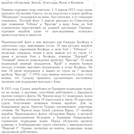
корабли обстреляли Эрегли, Зунгулдак, Козлу и Килимли.
Германо-турецкие силы отвечали. 1–3 апреля 1915 года турки
пытались обстрелять Одессу, но на подступах к порту крейсер
"Меджидие" подорвался на мине, был затоплен, и от операции
отказались. Русский флот 3 апреля выходил из Севастополя
при появлении "Гебена" и "Бреслау" в виду базы, но бой
ограничился перестрелкой на дальней дистанции. Германо-
турецкие корабли ушли от преследования, пользуясь
превосходством в скорости.
Черноморский флот в мае выходил для блокады Босфора и
уничтожал суда, вывозившие уголь. 10 мая русские корабли
обстреляли укрепления Босфора и вели бой с "Гебеном" —
несколько снарядов, попав в цель, вывели его из строя. 11
июня в ночном бою у Босфора эсминцы "Дерзкий" и
"Гневный" нанесли повреждения крейсеру "Бреслау". 10 июля
подводный минный заградитель "Краб" в первом боевом
походе успешно выставил заграждение в устье Босфора. На
нем 18 июля подорвался и вышел из строя на 7 месяцев
крейсер "Бреслау". С 1916 года минная опасность стала столь
велика, что Сушону пришлось организовать постоянное
траление для поддержки выходов с базы.
В 1915 году Сушон затребовал из Германии подводные лодки,
но не малые, а крупные, способные действовать у Дарданелл
против союзного флота. На Черном море 12 подводных лодок
в течение войны потопили 19 пароходов и около 30 парусных
судов, безуспешно атаковали боевые корабли. Для их
базирования вдоль берегов Турции организовали секретные
стоянки. На Черном море базой служила Варна. 27 октября
корабли Черноморского флота обстреляли Варну, в которой
после присоединения Болгарии к Германии базировались
германские подводные лодки. Перед обстрелом провели
разведку и бомбардировку порта самолеты с авиатранспорта
"Николай I". Однако, несмотря на налеты, подводные лодки
продолжали действовать.