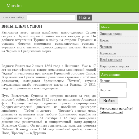
Murzim
поиск по сайту
ВИЛЬГЕЛЬМ СУШОН
Меню
Располагая всего двумя кораблями, контр-адмирал Сушон
Энциклопедии
сыграл в Первой мировой войне весьма важную роль. Он
добился вступления Турции в войну на стороне Германии и
Наука
успешно боролся скромными возможностями германо-
Человек
турецких сил с численно превосходящими флотами Антанты
на Черном и Средиземном морях.
Гороскопы
Необъяснимое
Родился Вильгельм 2 июня 1864 года в Лейпциге. Уже в 17
Народные средства
лет он стал офицером, вскоре командовал канонерской лодкой
"Адлер" и участвовал при захвате Германией островов Самоа.
Авторизация
В дальнейшем Сушон занимал различные строевые и штабные
должности, командовал броненосцем "Веттин", служил
Логин:
начальником штаба германского флота на Балтике. В 1911
году его произвели в контр-адмиралы.
Пароль:
Путь Вильгельма Сушона в историю начался за год до
мировой войны. 1 ноября 1912 года по инициативе Альфреда
фон Тирпица кайзер подписал приказ сформировать
Средиземноморский дивизион из новейших крейсеров:
Регистрация на сайте!
линейного — "Гебен" и легкого — "Бреслау"; огневая мощь
Забыли пароль?
дивизиона превышала силу любого британского корабля на
Средиземном море. С 23 октября 1913 года командовал
дивизионом решительный и инициативный контр-адмирал
Вильгельм Сушон. Он принял решительные меры для ремонта
"Гебена". К концу июля 1914 года линейный крейсер стоял в
Поле, "Бреслау" — в Дураццо.