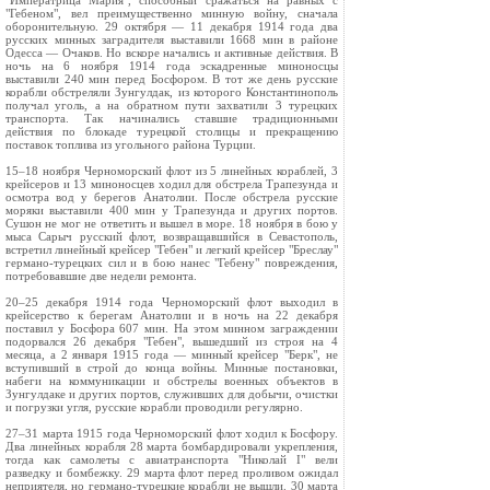
"Императрица Мария", способный сражаться на равных с
"Гебеном", вел преимущественно минную войну, сначала
оборонительную. 29 октября — 11 декабря 1914 года два
русских минных заградителя выставили 1668 мин в районе
Одесса — Очаков. Но вскоре начались и активные действия. В
ночь на 6 ноября 1914 года эскадренные миноносцы
выставили 240 мин перед Босфором. В тот же день русские
корабли обстреляли Зунгулдак, из которого Константинополь
получал уголь, а на обратном пути захватили 3 турецких
транспорта. Так начинались ставшие традиционными
действия по блокаде турецкой столицы и прекращению
поставок топлива из угольного района Турции.
15–18 ноября Черноморский флот из 5 линейных кораблей, 3
крейсеров и 13 миноносцев ходил для обстрела Трапезунда и
осмотра вод у берегов Анатолии. После обстрела русские
моряки выставили 400 мин у Трапезунда и других портов.
Сушон не мог не ответить и вышел в море. 18 ноября в бою у
мыса Сарыч русский флот, возвращавшийся в Севастополь,
встретил линейный крейсер "Гебен" и легкий крейсер "Бреслау"
германо-турецких сил и в бою нанес "Гебену" повреждения,
потребовавшие две недели ремонта.
20–25 декабря 1914 года Черноморский флот выходил в
крейсерство к берегам Анатолии и в ночь на 22 декабря
поставил у Босфора 607 мин. На этом минном заграждении
подорвался 26 декабря "Гебен", вышедший из строя на 4
месяца, а 2 января 1915 года — минный крейсер "Берк", не
вступивший в строй до конца войны. Минные постановки,
набеги на коммуникации и обстрелы военных объектов в
Зунгулдаке и других портов, служивших для добычи, очистки
и погрузки угля, русские корабли проводили регулярно.
27–31 марта 1915 года Черноморский флот ходил к Босфору.
Два линейных корабля 28 марта бомбардировали укрепления,
тогда как самолеты с авиатранспорта "Николай I" вели
разведку и бомбежку. 29 марта флот перед проливом ожидал
неприятеля, но германо-турецкие корабли не вышли. 30 марта