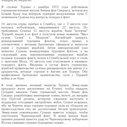
эскадры, но напрасно.
В столице Турции с декабря 1913 года действовала
германская военная миссия Лимана фон Сандерса, которая все
больше брала под контроль турецкие вооруженные силы. С
появлением Сушона под контроль попадал и флот.
10 августа отряд прибыл в Стамбул, где с 3 августа уже
началась мобилизация, завершившаяся 22 августа. По
требованию Сушона 12 августа корабли были "куплены"
Турцией, вошли в ее флот и получили новые названия: "Явуз
султан Селим" и "Мидилли". Английский адмирал,
командовавший турецким флотом, отдал приказ, в
соответствии с которым британских офицеров и матросов
сняли с турецких кораблей. Затем императорский указ
назначил Сушона командующим турецким флотом, а на
следующий день переименованные германские корабли
подняли турецкие флаги, вошли в Стамбульский порт и стали
у пристани Мода. 16 августа они участвовали в маневрах
турецкого флота. Введение в состав флота германских
кораблей правительство султана декларировало как замену 2-х
дредноутов, которые строили в Англии для Турции. Оба
конфисковало британское правительство, хотя с Турцией
войны и не было.
К тому времени военный министр Турции Энвер-паша
предлагал вести наступление на Египет, чтобы овладеть
Суэцким каналом. Глава германской миссии Лиман фон
Сандерс разрабатывал авантюрные планы, вплоть до высадки
под Одессой десанта, которому следовало наступать в
поддержку отходящих австрийских войск. Сушон возражал,
ибо на Черном море германо-турецкие силы не обладали ни
превосходством сил, ни достаточным числом транспортов.
Энвер-паша рекомендовал Сушону вывести эскадру, чтобы
уничтожить Черноморский флот. В конце концов было
принято решение нанести удар по Черноморскому побережью
России главными германо-турецкими силами.