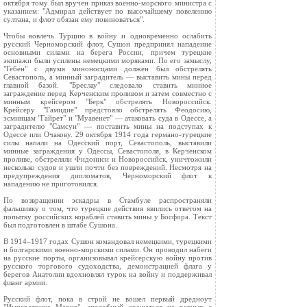
октября тому был вручен приказ военно-морского министра с
указанием: "Адмирал действует по высочайшему повелению
султана, и флот обязан ему повиноваться".
Чтобы вовлечь Турцию в войну и одновременно ослабить
русский Черноморский флот, Сушон предпринял нападение
основными силами на берега России, причем турецкие
экипажи были усилены немецкими моряками. По его замыслу,
"Гебен" с двумя миноносцами должен был обстрелять
Севастополь, а минный заградитель — выставить мины перед
главной базой. "Бреслау" следовало ставить минное
заграждение перед Керченским проливом и затем совместно с
минным крейсером "Берк" обстрелять Новороссийск.
Крейсеру "Гамидие" предстояло обстрелять Феодосию,
эсминцам "Гайрет" и "Муавенет" — атаковать суда в Одессе, а
заградителю "Самсун" — поставить мины на подступах к
Одессе или Очакову. 29 октября 1914 года германо-турецкие
силы напали на Одесский порт, Севастополь, выставили
минные заграждения у Одессы, Севастополя, в Керченском
проливе, обстреляли Фидониси и Новороссийск, уничтожили
несколько судов и ушли почти без повреждений. Несмотря на
предупреждения дипломатов, Черноморский флот к
нападению не приготовился.
По возвращении эскадры в Стамбуле распространяли
фальшивку о том, что турецкие действия явились ответом на
попытку российских кораблей ставить мины у Босфора. Текст
был подготовлен в штабе Сушона.
В 1914–1917 годах Сушон командовал немецкими, турецкими
и болгарскими военно-морскими силами. Он проводил набеги
на русские порты, организовывал крейсерскую войну против
русского торгового судоходства, демонстрацией флага у
берегов Анатолии вдохновлял турок на войну и поддерживал
фланг армии.
Русский флот, пока в строй не вошел первый дредноут