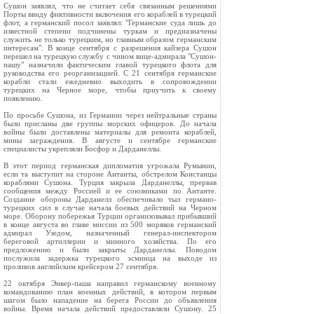
Сушон заявлял, что не считает себя связанным решениями
Порты ввиду фиктивности включения его кораблей в турецкий
флот, а германский посол заявлял: "Германские суда лишь до
известной степени подчинены туркам и предназначены
служить не только турецким, но главным образом германским
интересам". В конце сентября с разрешения кайзера Сушон
перешел на турецкую службу с чином вице-адмирала "Сушон-
пашу" назначили фактическим главой турецкого флота для
руководства его реорганизацией. С 21 сентября германские
корабли стали ежедневно выходить в сопровождении
турецких на Черное море, чтобы приучить к своему
появлению.
По просьбе Сушона, из Германии через нейтральные страны
были присланы две группы морских офицеров. До начала
войны были доставлены материалы для ремонта кораблей,
мины заграждения. В августе и сентябре германские
специалисты укрепляли Босфор и Дарданеллы.
В этот период германская дипломатия угрожала Румынии,
если та выступит на стороне Антанты, обстрелом Констанцы
кораблями Сушона. Турция закрыла Дарданеллы, прервав
сообщения между Россией и ее союзниками по Антанте.
Создание обороны Дарданелл обеспечивало тыл германо-
турецких сил в случае начала боевых действий на Черном
море. Оборону побережья Турции организовывал прибывший
в конце августа во главе миссии из 500 моряков германский
адмирал Узедом, назначенный генерал-инспектором
береговой артиллерии и минного хозяйства. По его
предложению и были закрыты Дарданеллы. Поводом
послужила задержка турецкого эсминца на выходе из
проливов английским крейсером 27 сентября.
22 октября Энвер-паша направил германскому военному
командованию план военных действий, в котором первым
шагом было нападение на берега России до объявления
войны. Время начала действий предоставляли Сушону. 25