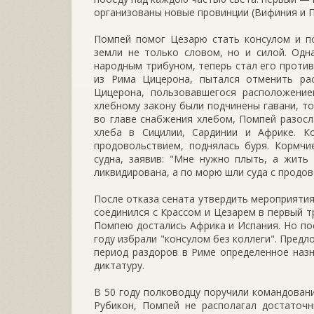
организованы новые провинции (Вифиния и П
Помпей помог Цезарю стать консулом и по
земли не только словом, но и силой. Одн
народным трибуном, теперь стал его против
из Рима Цицерона, пытался отменить ра
Цицерона, пользовавшегося расположение
хлебному закону были подчинены гавани, то
во главе снабжения хлебом, Помпей разосл
хлеба в Сицилии, Сардинии и Африке. К
продовольствием, поднялась буря. Кормчи
судна, заявив: "Мне нужно плыть, а жить
ликвидирована, а по морю шли суда с продо
После отказа сената утвердить мероприятия
соединился с Крассом и Цезарем в первый т
Помпею достались Африка и Испания. Но пос
году избрали "консулом без коллеги". Пред
период раздоров в Риме определенное назн
диктатуру.
В 50 году полководцу поручили командован
Рубикон, Помпей не располагал достаточ