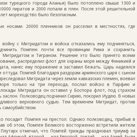
лизи турецкого города Аланья) было потоплено свыше 1300 и
10000 пиратов и 2000 попали в плен. После этой решительной
5 лет мореходство было безопасным.
ю носами. 20000 пленников он расселил в местностях, где
ы войну с Митридатом и войска отказались ему подчиняться,
дчинить Помпею почти все провинции Рима и сохранить
 Митридатом и Тиграном. Решение это было принято всеми
дование, распределил флот для охраны моря между Финикией и
ата, нанес ему поражение и заставил бежать. Царь надеялся
 и оттуда. Помпей благодаря раздорам армянского царя с сыном
 преследовал Митридата через земли кавказских племен, воевал
моря только на три перехода, послал войско в Парфию и
блокады Митридата он оставил у Боспора флот, под страхом
ь заслон. Полководец подчинил Сирию, покорил Иудею. В новых
едливого верховного судью. Тем временем Митридат, против
ь самоубийством.
ко посадит Помпея на престол. Однако полководец, прибыв в
нав об этом, Помпея Великого восторженно встретили жители
. Плутарх отмечал, что Помпей трижды праздновал триумф за
над Африкой, второй — над Европой, третий — над Азией. Были