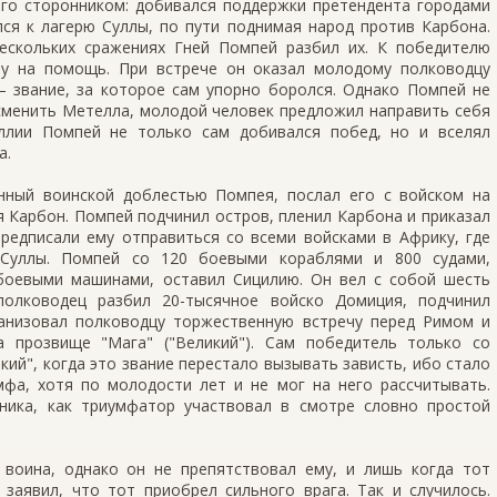
его сторонником: добивался поддержки претендента городами
лся к лагерю Суллы, по пути поднимая народ против Карбона.
ескольких сражениях Гней Помпей разбил их. К победителю
му на помощь. При встрече он оказал молодому полководцу
 звание, за которое сам упорно боролся. Однако Помпей не
 сменить Метелла, молодой человек предложил направить себя
ллии Помпей не только сам добивался побед, но и вселял
а.
нный воинской доблестью Помпея, послал его с войском на
 Карбон. Помпей подчинил остров, пленил Карбона и приказал
предписали ему отправиться со всеми войсками в Африку, где
 Суллы. Помпей со 120 боевыми кораблями и 800 судами,
боевыми машинами, оставил Сицилию. Он вел с собой шесть
полководец разбил 20-тысячное войско Домиция, подчинил
анизовал полководцу торжественную встречу перед Римом и
 прозвище "Мага" ("Великий"). Сам победитель только со
ий", когда это звание перестало вызывать зависть, ибо стало
фа, хотя по молодости лет и не мог на него рассчитывать.
ника, как триумфатор участвовал в смотре словно простой
воина, однако он не препятствовал ему, и лишь когда тот
заявил, что тот приобрел сильного врага. Так и случилось.