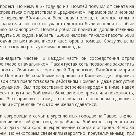
роект. По нему в 67 году до н.э. Помпей получил от сената на
справиться с пиратством в Средиземном, Мраморном и Черном
ие перешли 50-мильная береговая полоса, огромные силы и
 правители союзных государств должны были исполнять любые
дило законопроект. Помпей добился принятия дополнительных
ядить 500 судов, набрать 120000 человек тяжелой пехоты 5000
 подчиненных начальников и квесторов в помощь. Сразу же цены
 что сыграло роль уже имя полководца.
ринадцать частей. В каждой части он сосредоточил отряд
о главе с начальником. Такая густая сеть позволила захватить
 порты. Очистив за сорок дней Тирренское, Ливийское моря и
ам Помпей с 60 кораблями направился к Киликии, где собрались
изон стал препятствовать действиям Помпея и даже распустил
Брундизии, был торжественно встречен народом в Риме, навел
еся на пути разбойники в большинстве проявляли покорность,
нь. Это привело к тому, что пираты в основном сдавались
и и истребляли тех, кто не желал сдаваться.
 сокровища и семьи в укрепленных городах на Тавре, а флот
ажении римский флотоводец разбил разбойников, а крепости их
чли сдать свои хорошо укрепленные города и острова. Всего за
ем. По некоторым сведениям (вероятно, преувеличенным), при