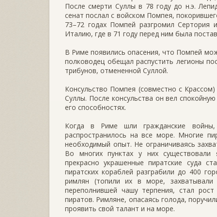
После смерти Суллы в 78 году до н.э. Леп
сенат послал с войском Помпея, покорившег
73–72 годах Помпей разгромил Сертория и
Италию, где в 71 году перед ним была поста
В Риме появились опасения, что Помпей мож
полководец обещал распустить легионы по
трибунов, отмененной Суллой.
Консульство Помпея (совместно с Крассом)
Суллы. После консульства он вел спокойную
его способностях.
Когда в Риме шли гражданские войны, 
распространилось на все море. Многие п
необходимый опыт. Не ограничиваясь захва
Во многих пунктах у них существовали 
прекрасно украшенные пиратские суда ста
пиратских кораблей разграбили до 400 го
римлян (топили их в море, захватывали 
переполнившей чашу терпения, стал рост
пиратов. Римляне, опасаясь голода, поручи
проявить свой талант и на море.