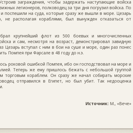
Устроив заграждения, чтобы задержать наступающие войска
вижных легионеров, полководец за три дня погрузил войска. По
 и поспешили на суда, которые сразу же вышли в море. Цезарь
о, не располагая кораблями, был вынужден отказаться от
брал крупнейший флот из 500 боевых и многочисленных
ойска и сам, несмотря на возраст, демонстрировал завидную
з Цезарь вступал с ним в бои на суше и море, один раз понес
ть Помпея при Фарсале в 48 году до н.э.
лось роковой ошибкой Помпея, ибо он господствовал на море и
алией. Теперь же ему пришлось бежать с небольшой группой
м торговым кораблем. Он сразу же начал собирать морские
оводец отправился в Египет, но был убит. Так недооценка
и.
Источник:
М., «Вече»