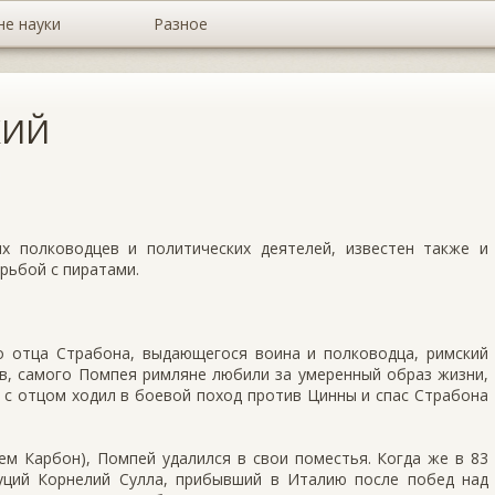
не науки
Разное
КИЙ
В
х полководцев и политических деятелей, известен также и
рьбой с пиратами.
го отца Страбона, выдающегося воина и полководца, римский
в, самого Помпея римляне любили за умеренный образ жизни,
 с отцом ходил в боевой поход против Цинны и спас Страбона
ем Карбон), Помпей удалился в свои поместья. Когда же в 83
 Луций Корнелий Сулла, прибывший в Италию после побед над