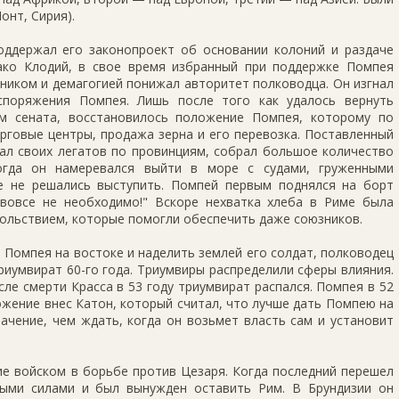
онт, Сирия).
ддержал его законопроект об основании колоний и раздаче
ако Клодий, в свое время избранный при поддержке Помпея
ником и демагогией понижал авторитет полководца. Он изгнал
споряжения Помпея. Лишь после того как удалось вернуть
м сената, восстановилось положение Помпея, которому по
рговые центры, продажа зерна и его перевозка. Поставленный
ал своих легатов по провинциям, собрал большое количество
огда он намеревался выйти в море с судами, груженными
е не решались выступить. Помпей первым поднялся на борт
 вовсе не необходимо!" Вскоре нехватка хлеба в Риме была
вольствием, которые помогли обеспечить даже союзников.
 Помпея на востоке и наделить землей его солдат, полководец
риумвират 60-го года. Триумвиры распределили сферы влияния.
ле смерти Красса в 53 году триумвират распался. Помпея в 52
ложение внес Катон, который считал, что лучше дать Помпею на
ачение, чем ждать, когда он возьмет власть сам и установит
ие войском в борьбе против Цезаря. Когда последний перешел
ными силами и был вынужден оставить Рим. В Брундизии он