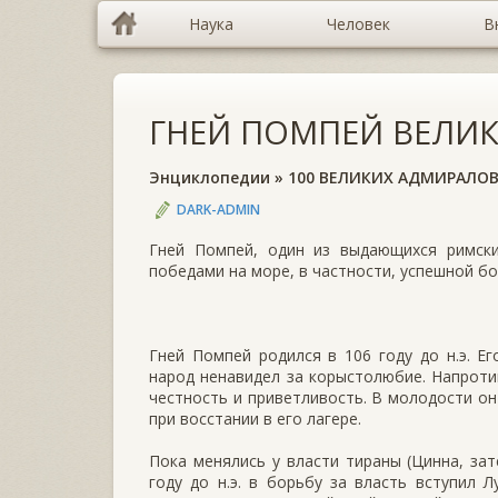
Наука
Человек
В
ГНЕЙ ПОМПЕЙ ВЕЛИ
Энциклопедии
»
100 ВЕЛИКИХ АДМИРАЛО
DARK-ADMIN
Гней Помпей, один из выдающихся римски
победами на море, в частности, успешной бо
Гней Помпей родился в 106 году до н.э. Е
народ ненавидел за корыстолюбие. Напроти
честность и приветливость. В молодости он
при восстании в его лагере.
Пока менялись у власти тираны (Цинна, зат
году до н.э. в борьбу за власть вступил