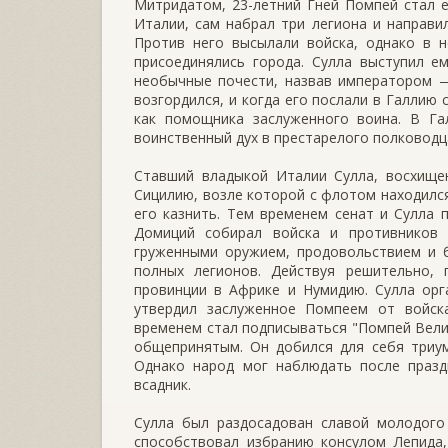
Митридатом, 23-летний Гней Помпей стал 
Италии, сам набрал три легиона и направи
Против него высылали войска, однако в н
присоединялись города. Сулла выступил е
необычные почести, назвав императором —
возгордился, и когда его послали в Галлию
как помощника заслуженного воина. В Га
воинственный дух в престарелого полководц
Ставший владыкой Италии Сулла, восхище
Сицилию, возле которой с флотом находился
его казнить. Тем временем сенат и Сулла 
Домиций собирал войска и противников
груженными оружием, продовольствием и 
полных легионов. Действуя решительно, 
провинции в Африке и Нумидию. Сулла орг
утвердил заслуженное Помпеем от войска
временем стал подписываться "Помпей Велик
общепринятым. Он добился для себя триум
Однако народ мог наблюдать после празд
всадник.
Сулла был раздосадован славой молодого 
способствовал избранию консулом Лепида, 