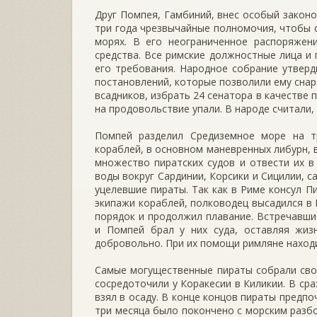
Друг Помпея, Гамбиний, внес особый законоп
три года чрезвычайные полномочия, чтобы 
морях. В его неограниченное распоряжен
средства. Все римские должностные лица и
его требования. Народное собрание утвер
постановлений, которые позволили ему снар
всадников, избрать 24 сенатора в качестве
на продовольствие упали. В народе считали,
Помпей разделил Средиземное море на т
кораблей, в основном маневренных либурн, в
множество пиратских судов и отвести их в
воды вокруг Сардинии, Корсики и Сицилии, с
уцелевшие пираты. Так как в Риме консул П
экипажи кораблей, полководец высадился в 
порядок и продолжил плавание. Встречавши
и Помпей брал у них суда, оставляя жиз
добровольно. При их помощи римляне находил
Самые могущественные пираты собрали свои
сосредоточили у Коракесии в Киликии. В ср
взял в осаду. В конце концов пираты предпо
три месяца было покончено с морским разбо