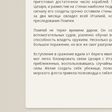
приготовил достаточное число кораблей. 
Цезаря, и разместив на стенах наиболее под
сигналу его солдаты срочно оставили стены
за два месяца овладел всей Италией, н
преследования Помпея.
Помпей не терял времени даром. Он со
вспомогательных судов, усиленно обучал в
способность владеть оружием. Несколько ра
большое поражение, но все же смог разгроми
Вступление в сражение вдали от берега яви
мог легко блокировать связи Цезаря с Ит
приближенных, воспользовавшись случайны
силы. Желая создать себе убежище, полк
морского флота привела полководца к гибел