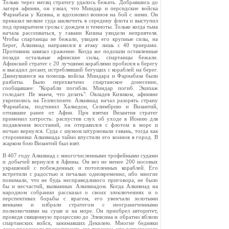
Только через месяц стратегу удалось бежать. Добравшись до
лагеря афинян, он узнал, что Миндар и персидские войска
Фарнабаза у Кизика, и вдохновил воинов на бой с ними. Он
приказал мелкие суда заключить в середину флота и выступил
под прикрытием грозы с дождем и темноты. Только когда тьма
начала рассеиваться, у гавани Кизика увидели неприятеля.
Чтобы спартанцы не бежали, увидев его крупные силы, на
берег, Алкивиад направился в атаку лишь с 40 триерами.
Противник завязал сражение. Когда же подошли оставленные
позади остальные афинские силы, спартанцы бежали.
Афинский стратег с 20 лучшими кораблями пробился к берегу
и высадил десант, истреблявший бегущих с кораблей на берег.
Двинувшиеся на помощь войска Миндара и Фарнабаза были
разбиты. Было перехвачено спартанское донесение,
сообщавшее: "Корабли погибли. Миндар погиб. Экипаж
голодает. Не знаем, что делать". Овладев Кизиком, афиняне
укрепились на Геллеспонте. Алкивиад начал разорять страну
Фарнабаза, подчинил Халкедон, Селимбрию и Византий,
отпавшие ранее от Афин. При взятии Византия стратег
применил хитрость: распустив слух об уходе в Ионию для
подавления восстаний, он отправился с флотом в море и
ночью вернулся. Суда с шумом штурмовали гавань, тогда как
сторонники Алкивиада тайно впустили его воинов в город. В
жарком бою Византий был взят.
В 407 году Алкивиад с многочисленными трофейными судами
и добычей вернулся в Афины. Он вез не менее 200 носовых
украшений с побежденных и потопленных кораблей. Его
встретили с радостью и печалью одновременно, ибо многие
понимали, что не будь несправедливого приговора, не было
бы и несчастий, вызванных Алкивиадом. Когда Алкивиад на
народном собрании рассказал о своих злоключениях и о
перспективах борьбы с врагом, его увенчали золотыми
венками и избрали стратегом с неограниченными
полномочиями на суше и на море. Он приобрел авторитет,
проведя священную процессию до Элевсина и обратно вблизи
спартанских войск, занимавших Декилею. Многие бедняки