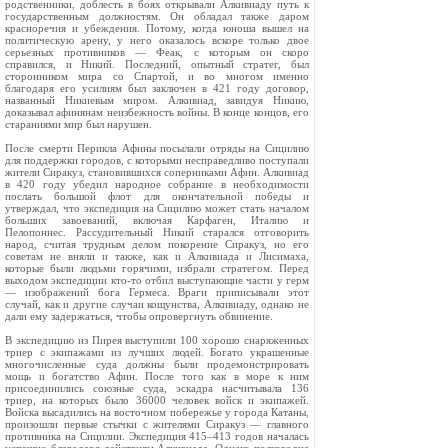
родственники, доблесть в боях открывали Алкивиаду путь к
государственным должностям. Он обладал также даром
красноречия и убеждения. Потому, когда юноша вышел на
политическую арену, у него оказалось вскоре только двое
серьезных противников — Феак, с которым он скоро
справился, и Никий. Последний, опытный стратег, был
сторонником мира со Спартой, и во многом именно
благодаря его усилиям был заключен в 421 году договор,
названный Никиевым миром. Алкивиад, завидуя Никию,
доказывал афинянам неизбежность войны. В конце концов, его
стараниями мир был нарушен.
После смерти Перикла Афины посылали отряды на Сицилию
для поддержки городов, с которыми несправедливо поступали
жители Сиракуз, становившихся соперниками Афин. Алкивиад
в 420 году убедил народное собрание в необходимости
послать большой флот для окончательной победы и
утверждал, что экспедиция на Сицилию может стать началом
больших завоеваний, включая Карфаген, Италию и
Пелопоннес. Рассудительный Никий старался отговорить
народ, считая трудным делом покорение Сиракуз, но его
советам не вняли и также, как и Алкивиада и Лисимаха,
которые были людьми горячими, избрали стратегом. Перед
выходом экспедиции кто-то отбил выступающие части у герм
— изображений бога Гермеса. Враги приписывали этот
случай, как и другие случаи кощунства, Алкивиаду, однако не
дали ему задержаться, чтобы опровергнуть обвинение.
В экспедицию из Пирея выступили 100 хорошо снаряженных
триер с экипажами из лучших людей. Богато украшенные
многочисленные суда должны были продемонстрировать
мощь и богатство Афин. После того как в море к ним
присоединились союзные суда, эскадра насчитывала 136
триер, на которых было 36000 человек войск и экипажей.
Войска высадились на восточном побережье у города Катаны,
произошли первые стычки с жителями Сиракуз — главного
противника на Сицилии. Экспедиция 415–413 годов началась