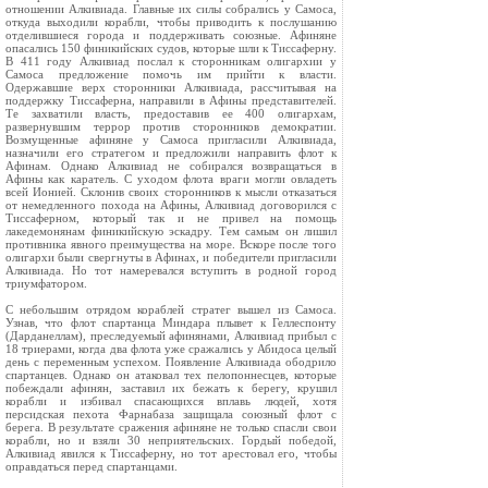
отношении Алкивиада. Главные их силы собрались у Самоса,
откуда выходили корабли, чтобы приводить к послушанию
отделившиеся города и поддерживать союзные. Афиняне
опасались 150 финикийских судов, которые шли к Тиссаферну.
В 411 году Алкивиад послал к сторонникам олигархии у
Самоса предложение помочь им прийти к власти.
Одержавшие верх сторонники Алкивиада, рассчитывая на
поддержку Тиссаферна, направили в Афины представителей.
Те захватили власть, предоставив ее 400 олигархам,
развернувшим террор против сторонников демократии.
Возмущенные афиняне у Самоса пригласили Алкивиада,
назначили его стратегом и предложили направить флот к
Афинам. Однако Алкивиад не собирался возвращаться в
Афины как каратель. С уходом флота враги могли овладеть
всей Ионией. Склонив своих сторонников к мысли отказаться
от немедленного похода на Афины, Алкивиад договорился с
Тиссаферном, который так и не привел на помощь
лакедемонянам финикийскую эскадру. Тем самым он лишил
противника явного преимущества на море. Вскоре после того
олигархи были свергнуты в Афинах, и победители пригласили
Алкивиада. Но тот намеревался вступить в родной город
триумфатором.
С небольшим отрядом кораблей стратег вышел из Самоса.
Узнав, что флот спартанца Миндара плывет к Геллеспонту
(Дарданеллам), преследуемый афинянами, Алкивиад прибыл с
18 триерами, когда два флота уже сражались у Абидоса целый
день с переменным успехом. Появление Алкивиада ободрило
спартанцев. Однако он атаковал тех пелопоннесцев, которые
побеждали афинян, заставил их бежать к берегу, крушил
корабли и избивал спасающихся вплавь людей, хотя
персидская пехота Фарнабаза защищала союзный флот с
берега. В результате сражения афиняне не только спасли свои
корабли, но и взяли 30 неприятельских. Гордый победой,
Алкивиад явился к Тиссаферну, но тот арестовал его, чтобы
оправдаться перед спартанцами.