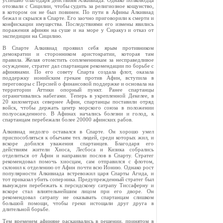
успешно благодаря действиям Алкивиада. Однако полководца
отозвали с Сицилии, чтобы судить за религиозное кощунство,
в котором он не был повинен. По пути в Афины Алкивиад
бежал и скрылся в Спарте. Его заочно приговорили к смерти и
конфискации имущества. Последствиями его измены явились
поражения афинян на суше и на море у Сиракуз и отказ от
экспедиции на Сицилию.
В Спарте Алкивиад проявил себя ярым противником
демократии и сторонником аристократии, которая там
правила. Желая отомстить соплеменникам за несправедливое
осуждение, стратег дал спартанцам рекомендации по борьбе с
афинянами. По его совету Спарта создала флот, оказала
поддержку ионийским грекам против Афин, вступила в
переговоры с Персией о финансовой поддержке и основала на
территории Аттики опорный пункт. Ранее спартанцы
ограничивались набегами. Теперь в укрепленной Декелее, в
20 километрах севернее Афин, спартанцы поставили отряд
войск, чтобы держать центр морского союза в положении
полуосажденного. В Афинах начались болезни и голод, к
спартанцам перебежали более 20000 афинских рабов.
Алкивиад недолго оставался в Спарте. Он хорошо умел
приспособляться к обычаям тех людей, среди которых жил, и
вскоре добился уважения спартанцев. Благодаря его
действиям жители Хиоса, Лесбоса и Кизика собрались
отделиться от Афин и направили послов в Спарту. Стратег
рекомендовал помочь хиосцам, сам отправился с флотом,
склонил к отделению от Афин почти всю Ионию. Однако рост
популярности Алкивиада встревожил царя Спарты Агида, и
тот приказал убить соперника. Предупрежденный стратег был
вынужден перебежать к персидскому сатрапу Тиссаферну и
вскоре стал влиятельнейшим лицом при его дворе. Он
рекомендовал сатрапу не оказывать спартанцам слишком
большой помощи, чтобы греки истощали друг друга в
длительной борьбе.
Тем временем афиняне раскаивались в решении, принятом в