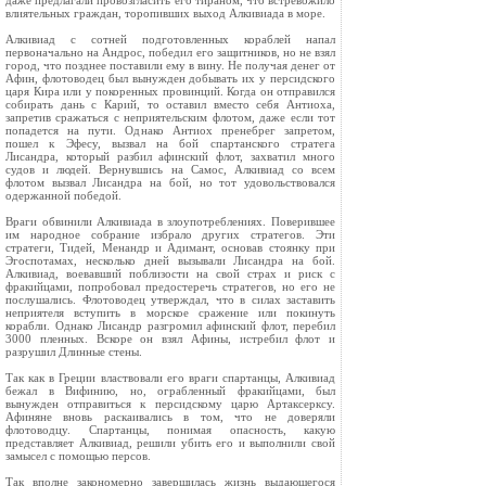
даже предлагали провозгласить его тираном, что встревожило
влиятельных граждан, торопивших выход Алкивиада в море.
Алкивиад с сотней подготовленных кораблей напал
первоначально на Андрос, победил его защитников, но не взял
город, что позднее поставили ему в вину. Не получая денег от
Афин, флотоводец был вынужден добывать их у персидского
царя Кира или у покоренных провинций. Когда он отправился
собирать дань с Карий, то оставил вместо себя Антиоха,
запретив сражаться с неприятельским флотом, даже если тот
попадется на пути. Однако Антиох пренебрег запретом,
пошел к Эфесу, вызвал на бой спартанского стратега
Лисандра, который разбил афинский флот, захватил много
судов и людей. Вернувшись на Самос, Алкивиад со всем
флотом вызвал Лисандра на бой, но тот удовольствовался
одержанной победой.
Враги обвинили Алкивиада в злоупотреблениях. Поверившее
им народное собрание избрало других стратегов. Эти
стратеги, Тидей, Менандр и Адимант, основав стоянку при
Эгоспотамах, несколько дней вызывали Лисандра на бой.
Алкивиад, воевавший поблизости на свой страх и риск с
фракийцами, попробовал предостеречь стратегов, но его не
послушались. Флотоводец утверждал, что в силах заставить
неприятеля вступить в морское сражение или покинуть
корабли. Однако Лисандр разгромил афинский флот, перебил
3000 пленных. Вскоре он взял Афины, истребил флот и
разрушил Длинные стены.
Так как в Греции властвовали его враги спартанцы, Алкивиад
бежал в Вифинию, но, ограбленный фракийцами, был
вынужден отправиться к персидскому царю Артаксерксу.
Афиняне вновь раскаивались в том, что не доверяли
флотоводцу. Спартанцы, понимая опасность, какую
представляет Алкивиад, решили убить его и выполнили свой
замысел с помощью персов.
Так вполне закономерно завершилась жизнь выдающегося