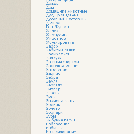
Дождь
Дом
Домашние животные
Дух, Привидения
Духовный наставник
Дьявол
Есть/Кушать
Железо
Жемчужина
Животное
Жонглировать
Забор
Забытые связи
Задыхаться
Зал суда
Занятия спортом
Застежка-молния
Заточение
Здание
Зебра
Земля
Зеркало
Зиппер
Злость
Змея
Знаменитость
Зодиак
Золото
Зоопарк
Зубы
Зыбучие пески
Избавление
Избыток
Изнасилование