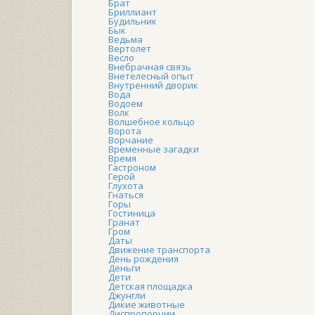
Брат
Бриллиант
Будильник
Бык
Ведьма
Вертолет
Весло
Внебрачная связь
Внетелесный опыт
Внутренний дворик
Вода
Водоем
Волк
Волшебное кольцо
Ворота
Ворчание
Временные загадки
Время
Гастроном
Герой
Глухота
Гнаться
Горы
Гостиница
Гранат
Гром
Даты
Движение транспорта
День рождения
Деньги
Дети
Детская площадка
Джунгли
Дикие животные
Диспропорции