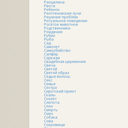
Расщелина
Рвота
Ребенок
Рентгеновские лучи
Решение проблем
Ритуальное поведение
Рогатое животное
Родственники
Рождение
Рубин
Рыба
Сад
Самолет
Самоубийство
Сапфир
Сарказм
Свадебная церемония
Свеча
Святой
Святой образ
Седые волосы
Секс
Семья
Сестра
Сиротский приют
Скалы
Скелет
Слепота
Слон
Смерть
Смех
Собака
Сова
Сокровище