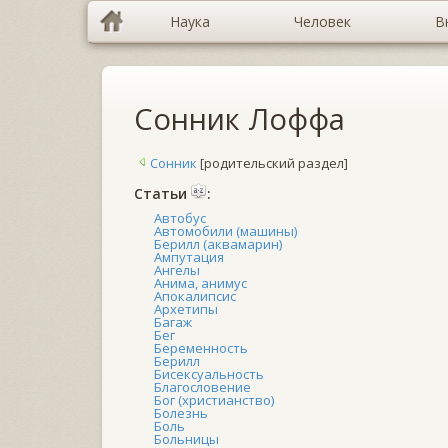
Наука
Человек
В
Сонник Лоффа
Сонник
[родительский раздел]
Cтатьи
:
Автобус
Автомобили (машины)
Берилл (аквамарин)
Ампутация
Ангелы
Анима, анимус
Апокалипсис
Архетипы
Багаж
Бег
Беременность
Берилл
Бисексуальность
Благословение
Бог (христианство)
Болезнь
Боль
Больницы