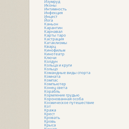
Изумруд
Иконы
Интимность
Инфекция
Инцест
Йога
Каньон
Карантин
Карнавал
Карты таро
Кастрация
Катаклизмы
Кварц
Кинофильм
Кинотеатр
Ключи
Колдун
Кольца и круги
Кольцо
Командные виды спорта
Комната
Компас
Компьютер
Конец света
Корабль
Кормление грудью
Коронованная особа
Космическое путешествие
Кот
Кража
Крест
Кровать
Кровь
Крыса
Кушать