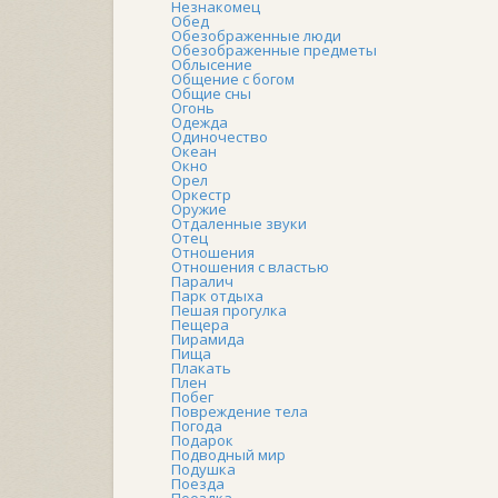
Незнакомец
Обед
Обезображенные люди
Обезображенные предметы
Облысение
Общение с богом
Общие сны
Огонь
Одежда
Одиночество
Океан
Окно
Орел
Оркестр
Оружие
Отдаленные звуки
Отец
Отношения
Отношения с властью
Паралич
Парк отдыха
Пешая прогулка
Пещера
Пирамида
Пища
Плакать
Плен
Побег
Повреждение тела
Погода
Подарок
Подводный мир
Подушка
Поезда
Поездка