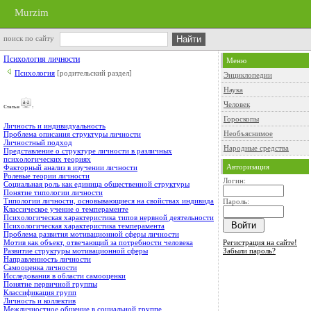
Murzim
поиск по сайту
Психология личности
Меню
Психология
[родительский раздел]
Энциклопедии
Наука
Человек
Cтатьи
:
Гороскопы
Личность и индивидуальность
Необъяснимое
Проблема описания структуры личности
Личностный подход
Народные средства
Представление о структуре личности в различных
психологических теориях
Авторизация
Факторный анализ в изучении личности
Ролевые теории личности
Логин:
Социальная роль как единица общественной структуры
Понятие типологии личности
Типологии личности, основывающиеся на свойствах индивида
Пароль:
Классическое учение о темпераменте
Психологическая характеристика типов нервной деятельности
Психологическая характеристика темперамента
Проблема развития мотивационной сферы личности
Регистрация на сайте!
Мотив как объект, отвечающий за потребности человека
Забыли пароль?
Развитие структуры мотивационной сферы
Направленность личности
Самооценка личности
Исследования в области самооценки
Понятие первичной группы
Классификация групп
Личность и коллектив
Межличностное общение в социальной группе