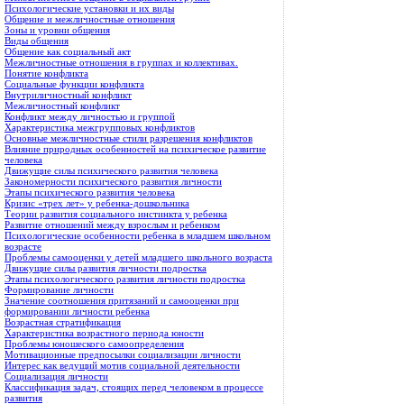
Психологические установки и их виды
Общение и межличностные отношения
Зоны и уровни общения
Виды общения
Общение как социальный акт
Межличностные отношения в группах и коллективах.
Понятие конфликта
Социальные функции конфликта
Внутриличностный конфликт
Межличностный конфликт
Конфликт между личностью и группой
Характеристика межгрупповых конфликтов
Основные межличностные стили разрешения конфликтов
Влияние природных особенностей на психическое развитие
человека
Движущие силы психического развития человека
Закономерности психического развития личности
Этапы психического развития человека
Кризис «трех лет» у ребенка-дошкольника
Теории развития социального инстинкта у ребенка
Развитие отношений между взрослым и ребенком
Психологические особенности ребенка в младшем школьном
возрасте
Проблемы самооценки у детей младшего школьного возраста
Движущие силы развития личности подростка
Этапы психологического развития личности подростка
Формирование личности
Значение соотношения притязаний и самооценки при
формировании личности ребенка
Возрастная стратификация
Характеристика возрастного периода юности
Проблемы юношеского самоопределения
Мотивационные предпосылки социализации личности
Интерес как ведущий мотив социальной деятельности
Социализация личности
Классификация задач, стоящих перед человеком в процессе
развития