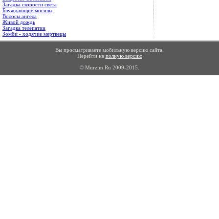
Загадка скорости света
Блуждающие могилы
Волосы ангела
Живой дождь
Загадка телепатии
Зомби - ходячие мертвецы
Вы просматриваете мобильную версию сайта.
Перейти на
полную версию
© Murzim.Ru 2009-2015.