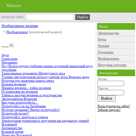
Murzim
поиск по сайту
Необъяснимые явления
Меню
Необъяснимое
[родительский раздел]
Энциклопедии
Наука
Человек
Cтатьи
:
Гороскопы
Аура
Необъяснимое
Гипнотизм
Пирокинез
Народные средства
Под Волгоградом грибники нашли огромный выжженый круг
тростника
Авторизация
Таинственное проклятие Шервудского леса
Ученые смоделировали переход евреев через Красное море
Логин:
История про мальчика синего цвета
Болезни времени
Машина времени - тайна желания
Пароль:
Путешествие во времени
Тайны и загадки времени и пространства
Эксперименты Козырева
Был день полтергейста...
Регистрация на сайте!
Полтергейст он же барабашка
Забыли пароль?
Исчезли тараканы? Ищите полтергейст!
Полтергейста нет?
Полтергейст: вопросы и ответы
Анизотропия реликтового излучения как индикатор ранней
Вселенной
Антивещество
Большой взрыв
Вещество Вселенной