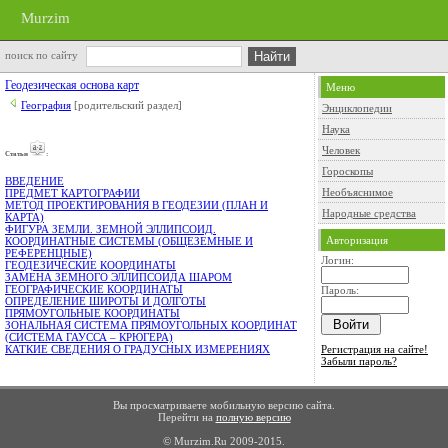
Murzim
поиск по сайту
Геодезическая основа карт
Меню
География
[родительский раздел]
Энциклопедии
Наука
Человек
Cтатьи
:
Гороскопы
ВВЕДЕНИЕ
Необъяснимое
ПРЕДМЕТ КАРТОГРАФИИ
МЕТОД ПРОЕКТИРОВАНИЯ В ГЕОДЕЗИИ (ПЛАН И
Народные средства
КАРТА)
ФИГУРА ЗЕМЛИ. ЗЕМНОЙ ЭЛЛИПСОИД.
Авторизация
КООРДИНАТНЫЕ СИСТЕМЫ (ОБЩЕЗЕМНЫЕ И
РЕФЕРЕНЦНЫЕ)
Логин:
ГЕОДЕЗИЧЕСКИЕ КООРДИНАТЫ
ЗАМЕНА ЗЕМНОГО ЭЛЛИПСОИДА ШАРОМ
ГЕОГРАФИЧЕСКИЕ КООРДИНАТЫ
Пароль:
ОПРЕДЕЛЕНИЕ ШИРОТЫ И ДОЛГОТЫ
ПРЯМОУГОЛЬНЫЕ КООРДИНАТЫ
ЗОНАЛЬНАЯ СИСТЕМА ПРЯМОУГОЛЬНЫХ КООРДИНАТ
(СИСТЕМА ГАУССА – КРЮГЕРА)
Регистрация на сайте!
КАТКИЕ СВЕДЕНИЯ О ГРАДУСНЫХ ИЗМЕРЕНИЯХ
Забыли пароль?
Вы просматриваете мобильную версию сайта.
Перейти на
полную версию
© Murzim.Ru 2009-2015.