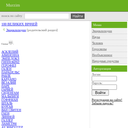
Murzim
поиск по сайту
100 ВЕЛИКИХ ВРАЧЕЙ
Меню
Энциклопедии
[родительский раздел]
Энциклопедии
Наука
Человек
Cтатьи
:
Гороскопы
АСКЛЕПИЙ
Необъяснимое
АВИЦЕННА
ЭМПЕДОКЛ
Народные средства
ГИППОКРАТ
ГЕРОФИЛ
Авторизация
ГАЛЕН
ПАРАЦЕЛЬС
Логин:
РАБЛЕ
КАРДАНО
ВЕЗАЛИЙ
Пароль:
ПАРЕ
ГАРВЕЙ
СИДЕНГАМ
МАЛЬПИГИ
Регистрация на сайте!
ГОФФМАН
Забыли пароль?
ШТАЛЬ
БУРГАВ
ВАН СВИТЕН
ГАЕН
ЛИННЕЙ
ГАЛЛЕР
ЛАМЕТРИ
АУЭНБРУГГЕР