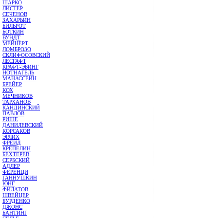
ШАРКО
ЛИСТЕР
СЕЧЕНОВ
ЗАХАРЬИН
БИЛЬРОТ
БОТКИН
ВУНДТ
МЕЙНЕРТ
ЛОМБРОЗО
СКЛИФОСОВСКИЙ
ЛЕСГАФТ
КРАФТ-ЭБИНГ
НОТНАГЕЛЬ
МАНАССЕИН
БРЕЙЕР
КОХ
МЕЧНИКОВ
ТАРХАНОВ
КАНДИНСКИЙ
ПАВЛОВ
РИШЕ
ДАНИЛЕВСКИЙ
КОРСАКОВ
ЭРЛИХ
ФРЕЙД
КРЕПЕЛИН
БЕХТЕРЕВ
СЕРБСКИЙ
АДЛЕР
ФЕРЕНЦИ
ГАННУШКИН
ЮНГ
ФИЛАТОВ
ШВЕЙЦЕР
БУРДЕНКО
ДЖОНС
БАНТИНГ