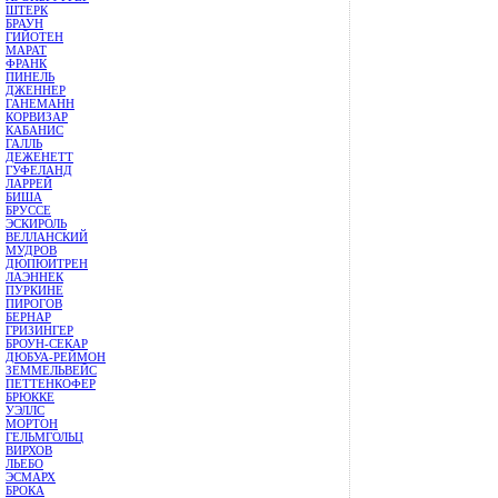
ШТЕРК
БРАУН
ГИЙОТЕН
МАРАТ
ФРАНК
ПИНЕЛЬ
ДЖЕННЕР
ГАНЕМАНН
КОРВИЗАР
КАБАНИС
ГАЛЛЬ
ДЕЖЕНЕТТ
ГУФЕЛАНД
ЛАРРЕЙ
БИША
БРУССЕ
ЭСКИРОЛЬ
ВЕЛЛАНСКИЙ
МУДРОВ
ДЮПЮИТРЕН
ЛАЭННЕК
ПУРКИНЕ
ПИРОГОВ
БЕРНАР
ГРИЗИНГЕР
БРОУН-СЕКАР
ДЮБУА-РЕЙМОН
ЗЕММЕЛЬВЕЙС
ПЕТТЕНКОФЕР
БРЮККЕ
УЭЛЛС
МОРТОН
ГЕЛЬМГОЛЬЦ
ВИРХОВ
ЛЬЕБО
ЭСМАРХ
БРОКА