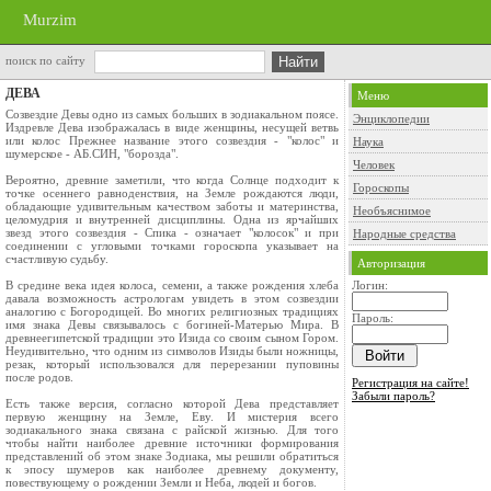
Murzim
поиск по сайту
ДЕВА
Меню
Созвездие Девы одно из самых больших в зодиакальном поясе.
Энциклопедии
Издревле Дева изображалась в виде женщины, несущей ветвь
или колос Прежнее название этого созвездия - "колос" и
Наука
шумерское - АБ.СИН, "борозда".
Человек
Вероятно, древние заметили, что когда Солнце подходит к
Гороскопы
точке осеннего равноденствия, на Земле рождаются люди,
обладающие удивительным качеством заботы и материнства,
Необъяснимое
целомудрия и внутренней дисциплины. Одна из ярчайших
звезд этого созвездия - Спика - означает "колосок" и при
Народные средства
соединении с угловыми точками гороскопа указывает на
счастливую судьбу.
Авторизация
В средине века идея колоса, семени, а также рождения хлеба
Логин:
давала возможность астрологам увидеть в этом созвездии
аналогию с Богородицей. Во многих религиозных традициях
Пароль:
имя знака Девы связывалось с богиней-Матерью Мира. В
древнеегипетской традиции это Изида со своим сыном Гором.
Неудивительно, что одним из символов Изиды были ножницы,
резак, который использовался для перерезании пуповины
после родов.
Регистрация на сайте!
Забыли пароль?
Есть также версия, согласно которой Дева представляет
первую женщину на Земле, Еву. И мистерия всего
зодиакального знака связана с райской жизнью. Для того
чтобы найти наиболее древние источники формирования
представлений об этом знаке Зодиака, мы решили обратиться
к эпосу шумеров как наиболее древнему документу,
повествующему о рождении Земли и Неба, людей и богов.