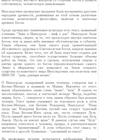
выйти из-под жесткого контроля со стороны богов и развить
собственную, человеческую цивилизацию.
Впоследствии шумерские предания были восприняты другими
народами древности, развившими на этой основе различные
системы религиозной философии, включая и пантеоны
древних богов.
Среди шумерских памятников культуры есть текст, названный
учеными "Энки и Нинхурсаг - миф о рае". Нинхурсаг была
ответственна, скорее, за то, что происходит внутри пантеона
богов, чем за какие-либо внешние обстоятельства и события.
Таким образом, она была своего рода хранительницей
абсолютного здоровья и благополучия богов, владела знанием
об идеальном. Более того, это ей было поручено создать для
богов существо, способное осуществлять большие объемы
работ на Земле, что она и сделала, использовав сперму и
клетки крови одного из богов (предположительно самого
Энки) и яйцеклетку уже живущего на Земле сильного
существа из животного мира Впоследствии она получила имя
НИН.ТИ - "дева, дающая жизнь".
О Нинхурсаг, подарившей жизнь человеку, говорили как о
Богине-Матери и называли ее Мамму. Вероятно от этого
корня образовались наши слова "мама", "мэм". В одном из
месопотамских эпосов, в эпической легенде "Когда, подобно
людям, боги...", говорится о том, каким образом был рожден
человек. Текст прямо указывает на огромную роль в этом
Богини-Матери, или Богини Рождения, Нинхурсаг: "Пока
средь нас Рождения Богиня, пускай она создаст чудесный
плод. Пока Богиня-Мать средь нас, пусть сотворит Лулу.
Пусть тяжкий крест богов несет он. Пусть сотворит она Лулу
Амелу. Пусть он влачит ярмо". В данном случае имя "Лулу"
напрямую относится к человеку, правда, в уничижительном
значении "примитивный". А если отбросить этот смысл, то
читается и другой: буквально - "сделанный из смеси".
На нескольких печатях встречается изображение Богини