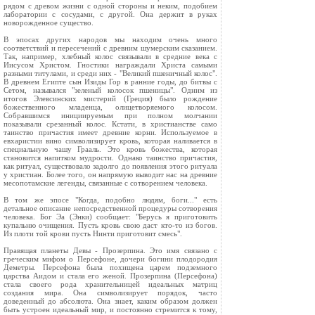
рядом с древом жизни с одной стороны и неким, подобием
лаборатории с сосудами, с другой. Она держит в руках
новорожденное существо.
В эпосах других народов мы находим очень много
соответствий и пересечений с древним шумерским сказанием.
Так, например, хлебный колос связывали в средние века с
Иисусом Христом. Гностики награждали Христа самыми
разными титулами, и среди них - "Великий пшеничный колос".
В древнем Египте сын Изиды Гор в ранние годы, до битвы с
Сетом, назывался "зеленый колосок пшеницы". Одним из
итогов Элевсинских мистерий (Греция) было рождение
божественного младенца, олицетворяемого колосом.
Собравшимся инициируемым при полном молчании
показывали срезанный колос. Кстати, в христианстве само
таинство причастия имеет древние корни. Используемое в
евхаристии вино символизирует кровь, которая наливается в
специальную чашу Грааль. Это кровь божества, которая
становится напитком мудрости. Однако таинство причастия,
как ритуал, существовало задолго до появления этого ритуала
у христиан. Более того, он напрямую выводит нас на древние
месопотамские легенды, связанные с сотворением человека.
В том же эпосе "Когда, подобно людям, боги..." есть
детальное описание непосредственной процедуры сотворения
человека. Бог Эа (Энки) сообщает: "Берусь я приготовить
купальню очищения. Пусть кровь свою даст кто-то из богов.
Из плоти той крови пусть Нинти приготовит смесь".
Правящая планеты Девы - Прозерпина. Это имя связано с
греческим мифом о Персефоне, дочери богини плодородия
Деметры. Персефона была похищена царем подземного
царства Аидом и стала его женой. Прозерпина (Персефона)
стала своего рода хранительницей идеальных матриц
создания мира. Она символизирует порядок, часто
доведенный до абсолюта. Она знает, каким образом должен
быть устроен идеальный мир, и постоянно стремится к тому,