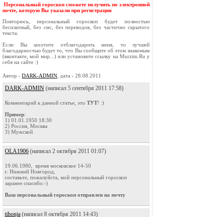
Персональный гороскоп сможете получить по электронной
почте, которую Вы указали при регистрации
Повторюсь, персональный гороскоп будет полностью
бесплатный, без смс, без переводов, без частично скрытого
текста.
Если Вы захотите отблагодарить меня, то лучшей
благодарностью будет то, что Вы сообщите об этом знакомым
(вконтакте, мой мир...) или установите ссылку на Murzim.Ru у
себя на сайте :)
Автор -
DARK-ADMIN
, дата - 28.08.2011
DARK-ADMIN
(написал 5 сентября 2011 17:58)
Комментарий к данной статье, это
ТУТ
! :)
Пример
:
1) 01.01.1950 18:30
2) Россия, Москва
3) Мужской
OLA1906
(написал 2 октября 2011 01:07)
19.06.1980, время московское 14-50
г. Нижний Новгород,
составьте, пожалуйста, мой персональный гороскоп
заранее спасибо:-)
Ваш персональный гороскоп отправлен на почту
tihonja
(написал 8 октября 2011 14:43)