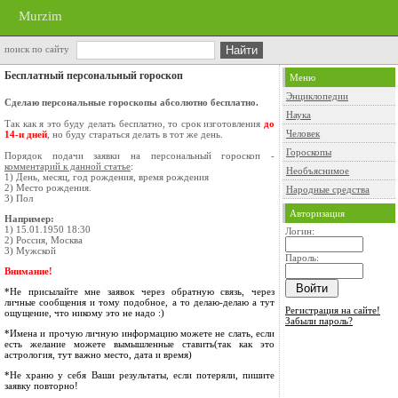
Murzim
поиск по сайту
Бесплатный персональный гороскоп
Меню
Энциклопедии
Сделаю персональные гороскопы абсолютно бесплатно.
Наука
Так как я это буду делать бесплатно, то срок изготовления
до
Человек
14-и дней
, но буду стараться делать в тот же день.
Гороскопы
Порядок подачи заявки на персональный гороскоп -
комментарий к данной статье
:
Необъяснимое
1) День, месяц, год рождения, время рождения
2) Место рождения.
Народные средства
3) Пол
Авторизация
Например:
1) 15.01.1950 18:30
Логин:
2) Россия, Москва
3) Мужской
Пароль:
Внимание!
*Не присылайте мне заявок через обратную связь, через
личные сообщения и тому подобное, а то делаю-делаю а тут
Регистрация на сайте!
ощущение, что никому это не надо :)
Забыли пароль?
*Имена и прочую личную информацию можете не слать, если
есть желание можете вымышленные ставить(так как это
астрология, тут важно место, дата и время)
*Не храню у себя Ваши результаты, если потеряли, пишите
заявку повторно!