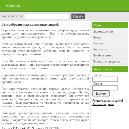
Murzim
поиск по сайту
Разнообразие межкомнатных дверей
Меню
Огромное количество межкомнатных дверей представлено
Энциклопедии
различными производителями. Все они функциональны,
практичны, удобны и востребованы.
Наука
Человек
Начиная капитальный ремонт зданий, лучше всего установить
новые современные двери, но имеющиеся б/у в хорошем
Гороскопы
состоянии тоже подойдут, особенно если их привести в
порядок и подкрасить лаком.
Необъяснимое
Если Вы живете в небольшой квартире, можно поставить
Народные средства
раздвижные двери, они визуально увеличивают пространство
и к тому же достаточно стильные.
Авторизация
Деревянные межкомнатные двери наиболее распространены, в
Логин:
них установлены внутренние замки для максимальной
практичности.
Пароль:
При строительстве помещений первым делом необходимо
просчитать место расположения и установку двери. Лучше,
конечно, если в этом поможет специалист. Он учтет все
нюансы, чтобы дверь хорошо закрывалась и открывалась, не
Регистрация на сайте!
«заедая», была выставлена по уровню, что повлияет на ее как
Забыли пароль?
можно большее использование.
Благодаря разнообразию цветов, размеров, свойств и
материалов, из которых изготавливаются межкомнатные
двери, покупатель может выбрать такую дверь, которая будет
радовать до следующего ремонта.
Автор -
DARK-ADMIN
, дата - 29.01.2016