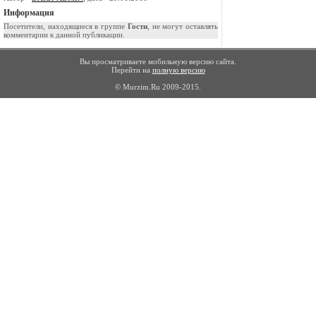
Информация
Посетители, находящиеся в группе
Гости
, не могут оставлять
комментарии к данной публикации.
Вы просматриваете мобильную версию сайта.
Перейти на
полную версию
© Murzim.Ru 2009-2015.