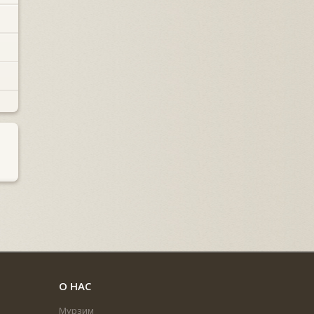
О НАС
Мурзим