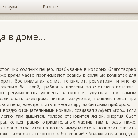
не науки
Разное
ца в доме…
настоящих соляных пещер, пребывание в которых благотворно
аже врачи часто прописывают сеансы в соляных комнатах для
морит, бронхиальная астма, тонзиллит, ревматизм, и многих
ожению бактерий, грибков и плесени, за счет чего исчезают
ют регулировать уровень влажности, улучшая тем самым
ализовать электромагнитное излучение, появляющееся при
вой печи, электроплиты и многих других бытовых приборов.
 воздух отрицательными ионами, создавая эффект «гор». Если
 легко там дышится, голова становится ясной, энергия бьет
оры, концентрация отрицательных частиц там в разы ниже.
отворно отразится на вашем иммунитете и позволит снизить
ожет избежать сезонных заболеваний! • Увлажнители воздуха.