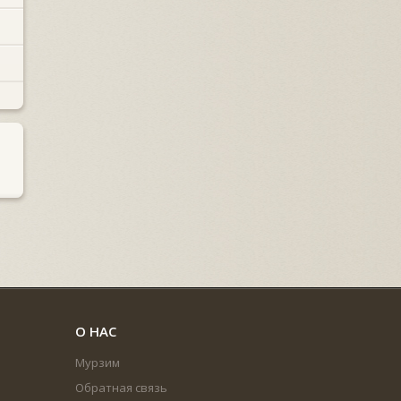
О НАС
Мурзим
Обратная связь