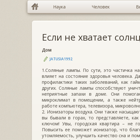
Наука
Человек
В
Если не хватает солн
Дом
JATUSIA1992
1.Соляные лампы. По сути, это частичка 
влияет на состояние здоровья человека. Д
профилактики таких заболеваний, как гай
других. Соляные лампы способствуют уничт
неприятные запахи в доме. Они помога
микроклимат в помещении, а также нейтр
работе компьютера, телевизора, микроволно
2. Ионизаторы воздуха. Они также насыщают
вы бывали в горах, то представляете, как
ключом! Увы, городская квартира – не г
Повысить ее поможет ионизатор, что благ
утомляемость, улучшить качество сна и пом