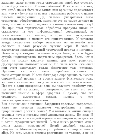
желание, даже спустя годы сыроедения, иной раз отведать
что-нибудь мясного. У многих-бывает! И не говорите мне,
что нет.А может быть тем самым ваш организм подсказывает
вам, что в чём-то вы не правы, отказываясь работать с целым
пластом информации. Да, человек употребляет мясо
термически обработанным, наверное это не самое лучшее из
того, что мы можем предложить нашему физическому телу?
Но при этом термическая обработка продукта никак не
сказывается на его информационной составляющей, за
исключением тех мыслей, которые мы закладываем
непосредственно в момент его приготовления. У человека
всегда существует выбор- отказаться от чего-либо или
соблюсти в этом разумное чувство меры. В этом и
заключается индивидуальный творческий подход к питанию.
Питание для каждого человека всегда было, есть и будет
сугубо индивидуально творческим процессом. Здесь нет и
быть не может каких-то единых для всех рецептов.
Да,сыроедение помогает многим. Но чаще всего излечение
при этом охватывает только физическое тело человека.
Причины же всех наших проблем кроются в
тонкоматериальном. И если благодаря сыроедению вы навели
определённый порядок на уровне вашего физического тела,
это вовсе не означает, что у вас в всё обстоит замечательно.
Просто в один прекрасный день вы получите проблему там,
где вовсе её не ждали, и совершенно не факт, что она
возникнет именно в сфере здоровья. Я думаю, что все
трудности сыроедения связаны именно с его
тонкоматериальными аспектами.
Ещё о ненасилии в питании .Зададимся простыми вопросами.
Разве не является насилием употребление в пищу
пророщенных ростков семян? Мы взываем к жизни спящие
семена,а потом поедаем пробудившуюся жизнь. Не хило!!!
Мы ратуем за жизнь одной коровы, а тут поедем зараз десятки
и сотни зародившихся жизней. А чем жизнь растения менее
ценна жизни животного? Некий двойной стандарт
получается. Многие сыроеды употребляют в пищу молоко и
яйца. Но ведь молоко телёнка рассчитано на телёнка, а не на