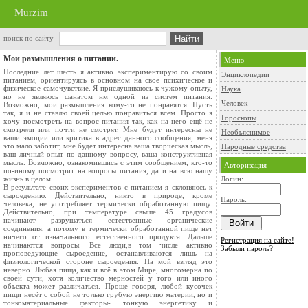
Murzim
поиск по сайту
Мои размышления о питании.
Меню
Последние лет шесть я активно экспериментирую со своим
Энциклопедии
питанием, ориентируясь в основном на своё психическое и
физическое самочувствие. Я прислушиваюсь к чужому опыту,
Наука
но не являюсь фанатом нм одной из систем питания.
Человек
Возможно, мои размышления кому-то не понравятся. Пусть
так, я и не ставлю своей целью понравиться всем. Просто я
Гороскопы
хочу посмотреть на вопрос питания так, как на него ещё не
смотрели или почти не смотрят. Мне будут интересны не
Необъяснимое
ваши эмоции или критика в адрес данного сообщения, меня
это мало заботит, мне будет интересна ваша творческая мысль,
Народные средства
ваш личный опыт по данному вопросу, ваша конструктивная
мысль. Возможно, ознакомившись с этим сообщением, кто-то
Авторизация
по-иному посмотрит на вопросы питания, да и на всю нашу
жизнь в целом.
Логин:
В результате своих экспериментов с питанием я склоняюсь к
сыроедению. Действительно, никто в природе, кроме
Пароль:
человека, не употребляет термически обработанную пищу.
Действительно, при температуре свыше 45 градусов
начинают разрушаться естественные органические
соединения, а потому в термически обработанной пище нет
ничего от изначального естественного продукта. Дальше
Регистрация на сайте!
начинаются вопросы. Все люди,в том числе активно
Забыли пароль?
проповедующие сыроедение, останавливаются лишь на
физиологической стороне сыроедения. На мой взгляд это
неверно. Любая пища, как и всё в этом Мире, многомерна по
своей сути, хотя количество мерностей у того или иного
объекта может различаться. Проще говоря, любой кусочек
пищи несёт с собой не только грубую энергию материи, но и
тонкоматериальные факторы- тонкую энергетику и