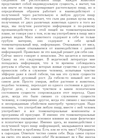
съеденной им растительной пищи. Каждое животное
представляет собой индивидуальную сущность, а значит, так
или иначе не только переваривает растительную пищу, но и
определённым образом работает и взаимодействует с
полученной через растительную и любую другую пищу
информацией. Это означает, что съев два разных куска мяса,
полученных от двух различных животных одного и того же
вида, мы получим различную информация и по-разному
провзаимодействуем с этой пищей на тонкоматериальном
плане, не говоря уже о том, если мы употребляем в пищу мясо
разных видов. Мясо животного содержит в себе не только
грубую материю, оно содержит в себе целый
тонкоматериальный мир, информацию. Отказываясь от мяса,
мы тем самым отказываемся от взаимодействия с данной
информацией. Правильно ли это каждый решает для себя сам.
Сейчас много говорят о ненасилии. Это касается и питания.
Скажу на это следующее. В ведической литературе мне
попадалась информация, что в те времена соблюдались
ритуалы и обычаи, при которых живые существа с радостью
приносили себя в служение человеку, испытывая чувство
эйфории даже в своей гибели, так как это сулило сущности
дальнейший духовный рост. Да гибели-то никакой нет на
самом деле. Просто умирая, любое растение и животное,
подобно человеку, переходит из одного состояния в другое.
Другое дело, с каким чувством и каким психическим
состоянием сущности сопровождался этот переход. Одно
дело, когда это было связано со служением сущности
человеку, и совершенно другое, когда это связано с массовым
и неоправданным убийством напотребу чревоугодия. Надо
понимать, что употребляя любую пищу, вместе с ней человек
употребляет и все тонкоматериальные компоненты и
программы ей присущие. И именно эти тонкоматериальные
компоненты оказывают основное влияние на наше физическое
и психическое здоровье. Именно здесь, во взаимодействии с
полученной через пищу информацией, закладываются многие
наши болезни и проблемы. Есть или не есть мясо? Обращаюсь
к сыроедам. Ответьте честно самим себе. Ведь самое глупое
на свете- это врать самим себе! Не возникает ли у Вас иногда