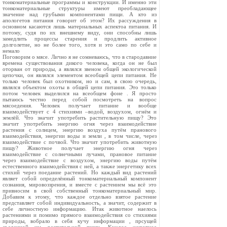
тонкоматериальные программы и конструкции. И именно эти
тонкоматериальные структуры имеют преобладающее
значение над грубыми компонентами пищи. А кто из
апологетов питания говорит об этом? Их рассуждения в
основном касаются лишь материальных аспектоа питания. И
потому, судя по их внешнему виду, они способны лишь
замедлить процессы старения и продлить активное
долголетие, но не более того, хотя и это само по себе и
немало
Поговорим о мясе. Лично я не сомневаюсь, что в стародавние
времена существования дикого человека, когда он не был
оторван от природы, а являлся звеном общей экологической
цепочки, он являлся элементом всеобщей цепи питания. Не
только человек был охотником, но и сам, в свою очередь,
являлся объектом охоты в общей цепи питания. Это только
потом человек выделился на всеобщем фоне . Я просто
пытаюсь честно перед собой посмотреть на вопрос
мясоедения. Человек получает питание и вообще
взаимодействует с 4 стихиями –водой, воздухом, огнём и
землёй. Что значит употребить растительную пищу? Это
значит употребить энергию огня через взаимодействие
растения с солнцем, энергию воздуха путём пранового
взаимодействия, энергии воды и земли , в том числе, через
взаимодействие с почвой. Что значит употребить животную
пищу? Животное получает энергию огня через
взаимодействие с солнечными лучами, прановое питание
через взаимодействие с воздухом, энергию воды путём
естественного взаимодействия с ней, а также энергетику всех
стихий через поедание растений. Но каждый вид растений
являет собой определённый тонкоматериальный компонент
сознания, мировоззрения, и вместе с растением мы всё это
привносим в свой собственный тонкоматериальный мир.
Добавим к этому, что каждое отдельно взятое растение
представляет собой индивидуальность, а значит, содержит в
себе личностную информацию. Итак животное наелось
растениями и помимо прямого взаимодействия со стихиями
природы, вобрало в себя кучу информации , прсущей