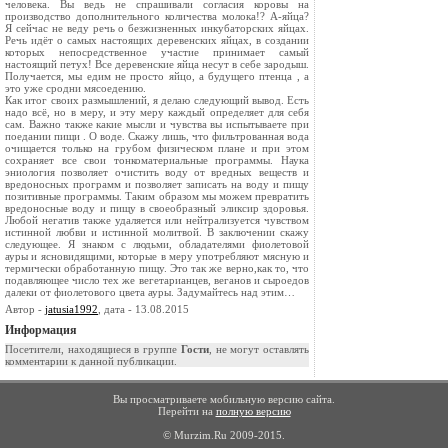
человека. Вы ведь не спрашивали согласия коровы на
производство дополнительного количества молока!? А-яйца?
Я сейчас не веду речь о безжизненных инкубаторских яйцах.
Речь идёт о самых настоящих деревенских яйцах, в создании
которых непосредственное участие принимает самый
настоящий петух! Все деревенские яйца несут в себе зародыш.
Получается, мы едим не просто яйцо, а будущего птенца , а
это уже сродни мясоедению.
Как итог своих размышлений, я делаю следующий вывод. Есть
надо всё, но в меру, и эту меру каждый определяет для себя
сам. Важно также какие мысли и чувства вы испытываете при
поедании пищи . О воде. Скажу лишь, что фильтрованная вода
очищается только на грубом физическом плане и при этом
сохраняет все свои тонкоматериальные программы. Наука
эниология позволяет очистить воду от вредных веществ и
вредоносных программ и позволяет записать на воду и пищу
позитивные программы. Таким образом мы можем превратить
вредоносные воду и пищу в своеобразный эликсир здоровья.
Любой негатив также удаляется или нейтрализуется чувством
истинной любви и истинной молитвой. В заключении скажу
следующее. Я знаком с людьми, обладателями фиолетовой
ауры и ясновидящими, которые в меру употребляют мясную и
термически обработанную пищу. Это так же верно,как то, что
подавляющее число тех же вегетарианцев, веганов и сыроедов
далеки от фиолетового цвета ауры. Задумайтесь над этим…
Автор -
jatusia1992
, дата - 13.08.2015
Информация
Посетители, находящиеся в группе
Гости
, не могут оставлять
комментарии к данной публикации.
Вы просматриваете мобильную версию сайта.
Перейти на
полную версию
© Murzim.Ru 2009-2015.