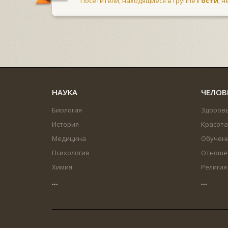
Посетители, находящиеся в группе
Гости
, 
НАУКА
ЧЕЛОВ
Биология
Здоров
История
Красота
Медицина
Обучен
Психология
Отноше
Химия
Религия
...
...