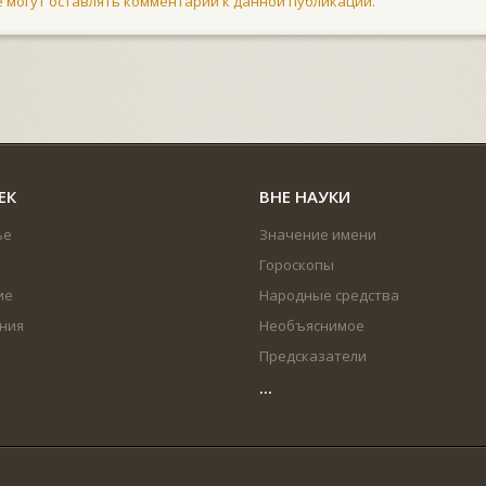
не могут оставлять комментарии к данной публикации.
ЕК
ВНЕ НАУКИ
ье
Значение имени
Гороскопы
ие
Народные средства
ния
Необъяснимое
Предсказатели
...