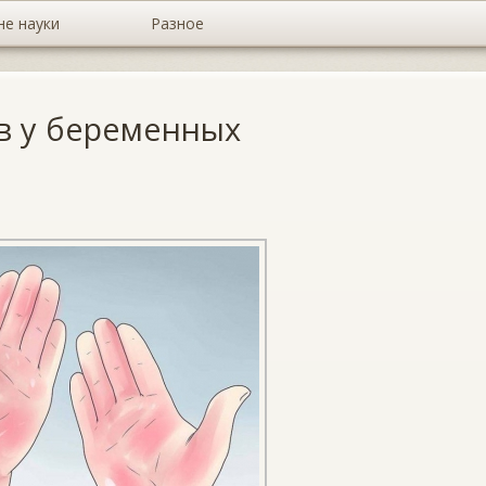
не науки
Разное
в у беременных