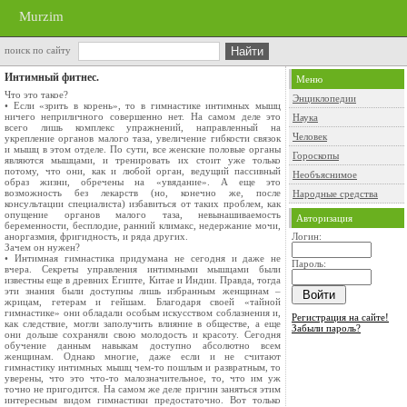
Murzim
поиск по сайту
Интимный фитнес.
Меню
Что это такое?
Энциклопедии
• Если «зрить в корень», то в гимнастике интимных мышц
ничего неприличного совершенно нет. На самом деле это
Наука
всего лишь комплекс упражнений, направленный на
Человек
укрепление органов малого таза, увеличение гибкости связок
и мышц в этом отделе. По сути, все женские половые органы
Гороскопы
являются мышцами, и тренировать их стоит уже только
потому, что они, как и любой орган, ведущий пассивный
Необъяснимое
образ жизни, обречены на «увядание». А еще это
возможность без лекарств (но, конечно же, после
Народные средства
консультации специалиста) избавиться от таких проблем, как
опущение органов малого таза, невынашиваемость
Авторизация
беременности, бесплодие, ранний климакс, недержание мочи,
аноргазмия, фригидность, и ряда других.
Логин:
Зачем он нужен?
• Интимная гимнастика придумана не сегодня и даже не
Пароль:
вчера. Секреты управления интимными мышцами были
известны еще в древних Египте, Китае и Индии. Правда, тогда
эти знания были доступны лишь избранным женщинам –
жрицам, гетерам и гейшам. Благодаря своей «тайной
гимнастике» они обладали особым искусством соблазнения и,
Регистрация на сайте!
как следствие, могли заполучить влияние в обществе, а еще
Забыли пароль?
они дольше сохраняли свою молодость и красоту. Сегодня
обучение данным навыкам доступно абсолютно всем
женщинам. Однако многие, даже если и не считают
гимнастику интимных мышц чем-то пошлым и развратным, то
уверены, что это что-то малозначительное, то, что им уж
точно не пригодится. На самом же деле причин заняться этим
интересным видом гимнастики предостаточно. Вот только