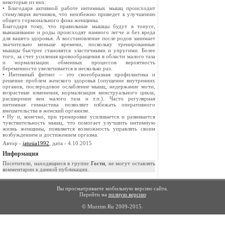
некоторые из них:
• Благодаря активной работе интимных мышц происходит
стимуляция яичников, что неизбежно приведет к улучшению
общего гормонального фона женщины.
Благодаря тому, что правильные мышцы будут в тонусе,
вынашивание и роды происходят намного легче и без вреда
для вашего здоровья. А восстановление после родов занимает
значительно меньше времени, поскольку тренированные
мышцы быстрее становятся эластичными и упругими. Более
того, за счет усиления кровообращения в области малого таза
и нормализации обменных процессов вероятность
беременности увеличивается в несколько раз.
• Интимный фитнес – это своеобразная профилактика и
решение проблем женского здоровья (опущение внутренних
органов, послеродовое ослабление мышц, недержание мочи,
возрастные изменения, нормализация менструального цикла,
расширение вен малого таза и т.п.). Часто регулярная
интимная гимнастика позволяет избежать оперативного
вмешательства в женский организм.
• Ну и, конечно, при тренировке усиливается и развивается
чувствительность мышц, что помогает улучшить интимную
жизнь женщины, появляется возможность управлять своим
возбуждением и достижением оргазма.
Автор -
jatusia1992
, дата - 4.10.2015
Информация
Посетители, находящиеся в группе
Гости
, не могут оставлять
комментарии к данной публикации.
Вы просматриваете мобильную версию сайта.
Перейти на
полную версию
© Murzim.Ru 2009-2015.