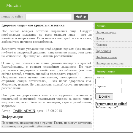
Murzim
поиск по сайту
Здоровье лица – его красота и эстетика
Меню
Нас сейчас волнует эстетика выражения лица. Следует
Энциклопедии
пробежаться мысленно по всем мышцам лица - нет ли
малейшего напряжения. Если нашли - постарайтесь его снять,
Наука
добивайтесь полного расслабления.
Человек
Завершать такие упражнения необходимо вдохом (как можно
Гороскопы
глубже) и задержкой дыхания, напряжением мышц тела хоть
на мгновение. При выдохе - мышцы расслабляйте.
Необъяснимое
Очень долго полежать на спине (можно посидеть в кресле).
Народные средства
Расслабившись, с ровным спокойным дыханием. По телу
растекается ощущение спокойствия, расслабления (как мне
Авторизация
сейчас тепло!, я теперь способна преодолеть стресс!).
Открывать глаза нужно постепенно, зажмуривая и снова
Логин:
открывая, сладко потягиваясь, - как после здорового сна.
Медленно, плавно. Не расплескать полный сосуд внутреннего
Пароль:
расслабления.
Эти простые упражнения вместе со здоровым питанием и
правильной косметикой, правильным уходом за своим лицом
надолго сохранят Ваше лицо молодым, стрессоустойчивым,
Регистрация на сайте!
здоровым.
Забыли пароль?
Автор -
DARK-ADMIN
, дата - 15.09.2015
Информация
Посетители, находящиеся в группе
Гости
, не могут оставлять
комментарии к данной публикации.