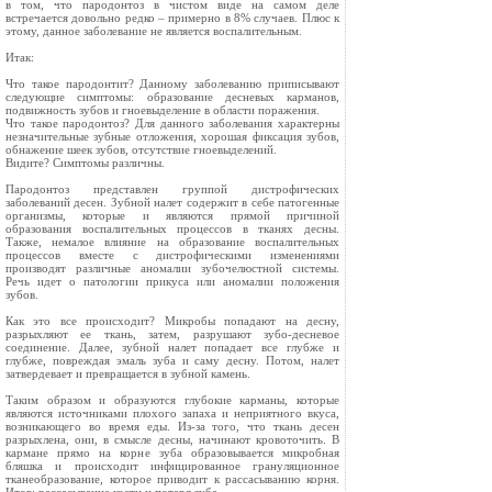
в том, что пародонтоз в чистом виде на самом деле
встречается довольно редко – примерно в 8% случаев. Плюс к
этому, данное заболевание не является воспалительным.
Итак:
Что такое пародонтит? Данному заболеванию приписывают
следующие симптомы: образование десневых карманов,
подвижность зубов и гноевыделение в области поражения.
Что такое пародонтоз? Для данного заболевания характерны
незначительные зубные отложения, хорошая фиксация зубов,
обнажение шеек зубов, отсутствие гноевыделений.
Видите? Симптомы различны.
Пародонтоз представлен группой дистрофических
заболеваний десен. Зубной налет содержит в себе патогенные
организмы, которые и являются прямой причиной
образования воспалительных процессов в тканях десны.
Также, немалое влияние на образование воспалительных
процессов вместе с дистрофическими изменениями
производят различные аномалии зубочелюстной системы.
Речь идет о патологии прикуса или аномалии положения
зубов.
Как это все происходит? Микробы попадают на десну,
разрыхляют ее ткань, затем, разрушают зубо-десневое
соединение. Далее, зубной налет попадает все глубже и
глубже, повреждая эмаль зуба и саму десну. Потом, налет
затвердевает и превращается в зубной камень.
Таким образом и образуются глубокие карманы, которые
являются источниками плохого запаха и неприятного вкуса,
возникающего во время еды. Из-за того, что ткань десен
разрыхлена, они, в смысле десны, начинают кровоточить. В
кармане прямо на корне зуба образовывается микробная
бляшка и происходит инфицированное грануляционное
тканеобразование, которое приводит к рассасыванию корня.