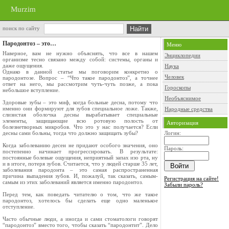
Murzim
поиск по сайту
Пародонтоз – это…
Меню
Наверное, вам не нужно объяснять, что все в нашем
Энциклопедии
организме тесно связано между собой: системы, органы и
даже ощущения.
Наука
Однако в данной статье мы поговорим конкретно о
Человек
пародонтозе. Вопрос – “Что такое пародонтоз”, а точнее
ответ на него, мы рассмотрим чуть-чуть позже, а пока
Гороскопы
небольшое вступление.
Необъяснимое
Здоровые зубы – это миф, когда больные десна, потому что
именно они формируют для зубов специальное ложе. Также,
Народные средства
слизистая оболочка десны вырабатывает специальные
элементы, защищающие всю ротовую полость от
Авторизация
болезнетворных микробов. Что это у нас получается? Если
десны сами больны, тогда что должно защищать зубы?
Логин:
Когда заболеванию десен не придают особого значения, оно
Пароль:
постепенно начинает прогрессировать. В результате:
постоянные болевые ощущения, неприятный запах изо рта, ну
и в итоге, потеря зубов. Считается, что у людей старше 35 лет,
заболевания пародонта – это самая распространенная
причина выпадения зубов. И, пожалуй, так сказать, самым-
Регистрация на сайте!
самым из этих заболеваний является именно пародонтоз.
Забыли пароль?
Перед тем, как поведать читателю о том, что же такое
пародонтоз, хотелось бы сделать еще одно маленькое
отступление.
Часто обычные люди, а иногда и сами стоматологи говорят
“пародонтоз” вместо того, чтобы сказать “пародонтит”. Дело