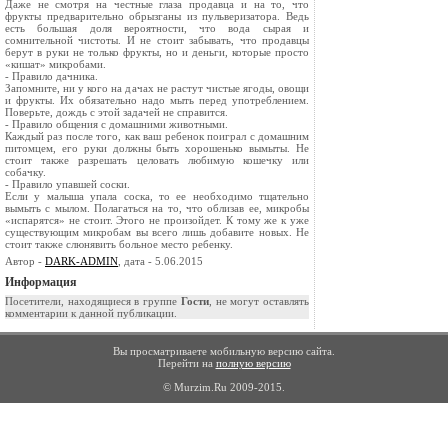
Даже не смотря на честные глаза продавца и на то, что
фрукты предварительно обрызганы из пульверизатора. Ведь
есть большая доля вероятности, что вода сырая и
сомнительной чистоты. И не стоит забывать, что продавцы
берут в руки не только фрукты, но и деньги, которые просто
«кишат» микробами.
- Правило дачника.
Запомните, ни у кого на дачах не растут чистые ягоды, овощи
и фрукты. Их обязательно надо мыть перед употреблением.
Поверьте, дождь с этой задачей не справится.
- Правило общения с домашними животными.
Каждый раз после того, как ваш ребенок поиграл с домашним
питомцем, его руки должны быть хорошенько вымыты. Не
стоит также разрешать целовать любимую кошечку или
собачку.
- Правило упавшей соски.
Если у малыша упала соска, то ее необходимо тщательно
вымыть с мылом. Полагаться на то, что облизав ее, микробы
«испарятся» не стоит. Этого не произойдет. К тому же к уже
существующим микробам вы всего лишь добавите новых. Не
стоит также слюнявить больное место ребенку.
Автор -
DARK-ADMIN
, дата - 5.06.2015
Информация
Посетители, находящиеся в группе
Гости
, не могут оставлять
комментарии к данной публикации.
Вы просматриваете мобильную версию сайта.
Перейти на
полную версию
© Murzim.Ru 2009-2015.