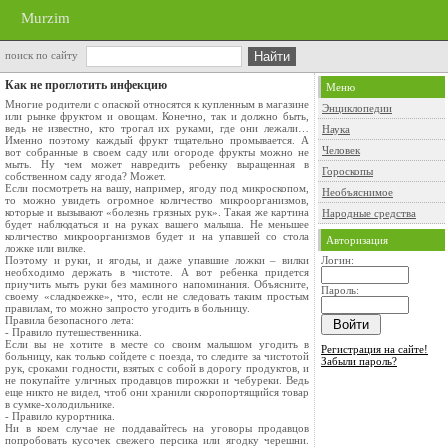
Murzim
поиск по сайту
Как не проглотить инфекцию
Меню
Многие родители с опаской относятся к купленным в магазине
Энциклопедии
или рынке фруктом и овощам. Конечно, так и должно быть,
ведь не известно, кто трогал их руками, где они лежали…
Наука
Именно поэтому каждый фрукт тщательно промывается. А
Человек
вот собранные в своем саду или огороде фрукты можно не
мыть. Ну чем может навредить ребенку выращенная в
Гороскопы
собственном саду ягода? Может.
Если посмотреть на вашу, например, ягоду под микроскопом,
Необъяснимое
то можно увидеть огромное количество микроорганизмов,
которые и вызывают «болезнь грязных рук». Такая же картина
Народные средства
будет наблюдаться и на руках вашего малыша. Не меньшее
количество микроорганизмов будет и на упавшей со стола
Авторизация
ложке или вилке.
Поэтому и руки, и ягоды, и даже упавшие ложки – вилки
Логин:
необходимо держать в чистоте. А вот ребенка придется
приучить мыть руки без маминого напоминания. Объясните,
Пароль:
своему «сладкоежке», что, если не следовать таким простым
правилам, то можно запросто угодить в больницу.
Правила безопасного лета:
- Правило путешественника.
Если вы не хотите в месте со своим малышом угодить в
Регистрация на сайте!
больницу, как только сойдете с поезда, то следите за чистотой
Забыли пароль?
рук, сроками годности, взятых с собой в дорогу продуктов, и
не покупайте уличных продавцов пирожки и чебуреки. Ведь
еще никто не видел, чтоб они хранили скоропортящийся товар
в сумке-холодильнике.
- Правило курортника.
Ни в коем случае не поддавайтесь на уговоры продавцов
попробовать кусочек свежего персика или ягодку черешни.