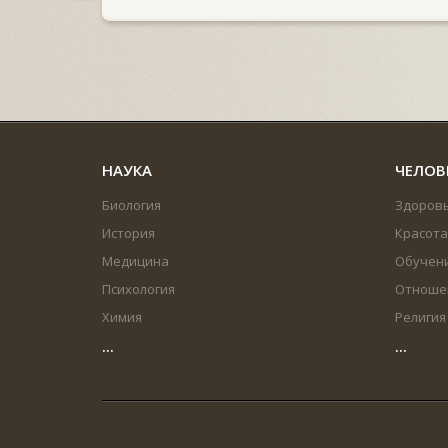
НАУКА
ЧЕЛОВ
Биология
Здоров
История
Красота
Медицина
Обучен
Психология
Отноше
Химия
Религия
...
...