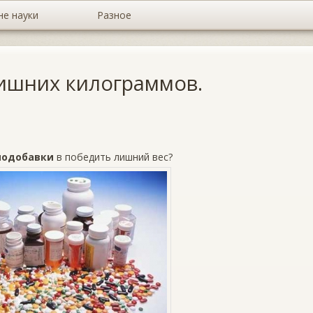
не науки
Разное
ишних килограммов.
иодобавки
в победить лишний вес?