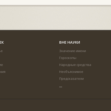
ЕК
ВНЕ НАУКИ
ье
Значение имени
Гороскопы
ие
Народные средства
ния
Необъяснимое
Предсказатели
...