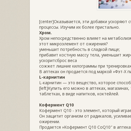
[center]Оказывается, эти добавки ускоряют
процессы. Изучим их более пристально.
Хром.
Хром непосредственно влияет на метаболиз
этот микроэлемент от ожирения?
уменьшит потребность в сладкой пище;
прибавит костную массу тела, уменьшит жи
ускоритсброс веса
сожжет лишние килограммы при тренировках
В аптеках он продается под маркой »Фэт-Х п
L-карнитин
L-карнитин — это вещество, которое спосо
[left]Купить его можно в аптеках, магазина
таблетках, в виде напитков, коктейлей.
Кофермент Q10
Кофермент Q10 - это элемент, который игра
Он защитит организм от радикалов, усилива
ожирении.
Продается »Кофермент Q10 CoQ10″ в аптеках