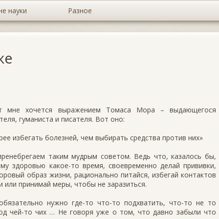
не науки
Разное
же
ст мне хочется выражением Томаса Мора – выдающегося
еля, гуманиста и писателя. Вот оно:
рее избегать болезней, чем выбирать средства против них»
пренебрегаем таким мудрым советом. Ведь что, казалось бы,
ему здоровью какое-то время, своевременно делай прививки,
доровый образ жизни, рационально питайся, избегай контактов
 или принимай меры, чтобы не заразиться.
обязательно нужно где-то что-то подхватить, что-то не то
од чей-то чих … Не говоря уже о том, что давно забыли что