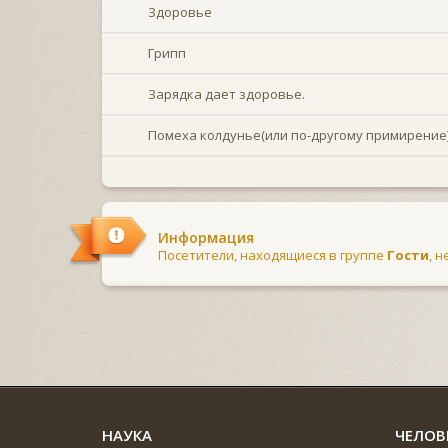
Здоровье
Грипп
Зарядка дает здоровье.
Помеха колдунье(или по-другому примирение
Информация
Посетители, находящиеся в группе
Гости
, 
НАУКА
ЧЕЛОВ