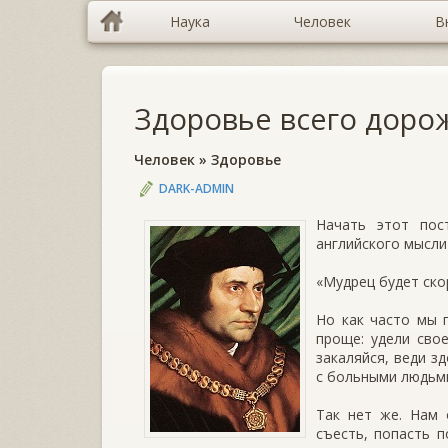
Наука
Человек
В
Здоровье всего доро
Человек
»
Здоровье
DARK-ADMIN
Начать этот по
английского мыслит
«Мудрец будет ско
Но как часто мы 
проще: удели сво
закаляйся, веди з
с больными людьми
Так нет же. Нам 
съесть, попасть п